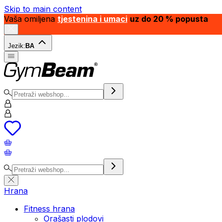
Skip to main content
Vaša omiljena
tjestenina i umaci
uz do 20 % popusta
Jezik:
BA
Hrana
Fitness hrana
Orašasti plodovi