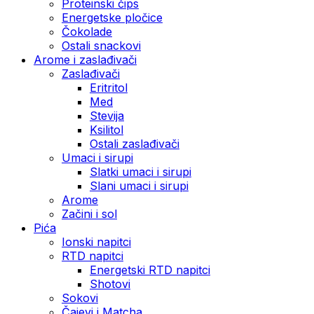
Proteinski čips
Energetske pločice
Čokolade
Ostali snackovi
Arome i zaslađivači
Zaslađivači
Eritritol
Med
Stevija
Ksilitol
Ostali zaslađivači
Umaci i sirupi
Slatki umaci i sirupi
Slani umaci i sirupi
Arome
Začini i sol
Pića
Ionski napitci
RTD napitci
Energetski RTD napitci
Shotovi
Sokovi
Čajevi i Matcha