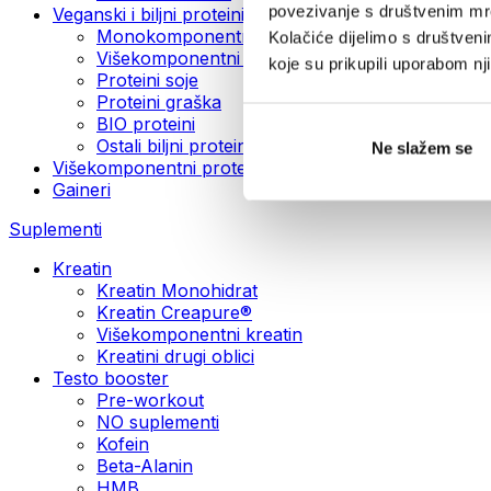
povezivanje s društvenim mre
Veganski i biljni proteini
Monokomponentni veganski proteini
Kolačiće dijelimo s društven
Višekomponentni veganski proteini
koje su prikupili uporabom n
Proteini soje
Proteini graška
BIO proteini
Ostali biljni proteini
Ne slažem se
Višekomponentni protein
Gaineri
Suplementi
Kreatin
Kreatin Monohidrat
Kreatin Creapure®
Višekomponentni kreatin
Kreatini drugi oblici
Testo booster
Pre-workout
NO suplementi
Kofein
Beta-Alanin
HMB