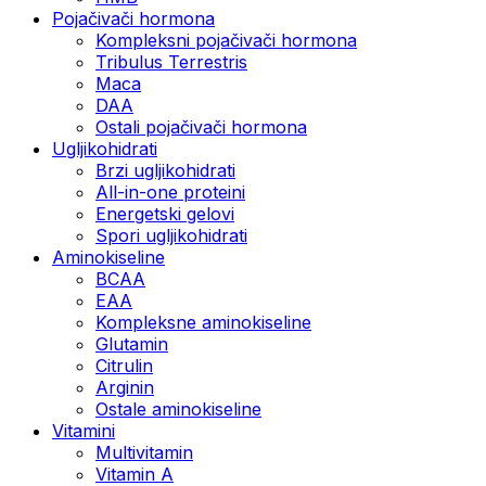
Pojačivači hormona
Kompleksni pojačivači hormona
Tribulus Terrestris
Maca
DAA
Ostali pojačivači hormona
Ugljikohidrati
Brzi ugljikohidrati
All-in-one proteini
Energetski gelovi
Spori ugljikohidrati
Aminokiseline
BCAA
EAA
Kompleksne aminokiseline
Glutamin
Citrulin
Arginin
Ostale aminokiseline
Vitamini
Multivitamin
Vitamin A