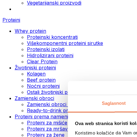
Vegetarijanski proizvodi
Proteini
Whey protein
Proteinski koncentrati
Višekomponentni proteini sirutke
Proteinski izolati
Hidrolizirani proteini
Clear Protein
Životinjski proteini
Kolagen
Beef protein
Noćni proteini
Ostali životinjski proteini
Zamjenski obroci
Saglasnost
Zamjenski obroci u prahu
Ready-to-drink proteinski napici
Proteini prema namjeni
Proteini za mišiće
Ova web stranica koristi kol
Proteini za mršavljenje
Koristimo kolačiće da Vam om
Proteini za žene