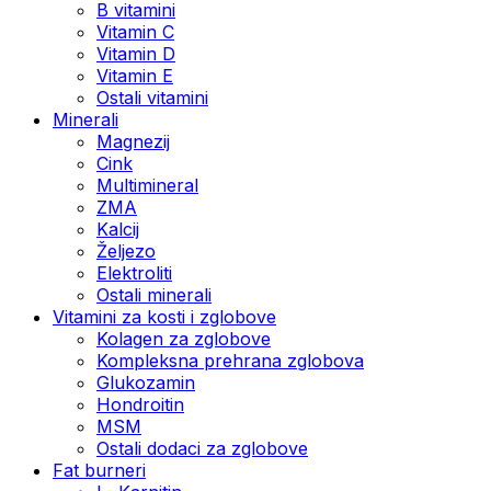
B vitamini
Vitamin C
Vitamin D
Vitamin E
Ostali vitamini
Minerali
Magnezij
Cink
Multimineral
ZMA
Kalcij
Željezo
Elektroliti
Ostali minerali
Vitamini za kosti i zglobove
Kolagen za zglobove
Kompleksna prehrana zglobova
Glukozamin
Hondroitin
MSM
Ostali dodaci za zglobove
Fat burneri