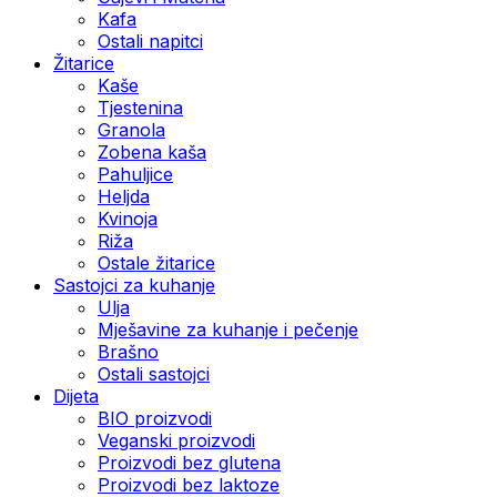
Kafa
Ostali napitci
Žitarice
Kaše
Tjestenina
Granola
Zobena kaša
Pahuljice
Heljda
Kvinoja
Riža
Ostale žitarice
Sastojci za kuhanje
Ulja
Mješavine za kuhanje i pečenje
Brašno
Ostali sastojci
Dijeta
BIO proizvodi
Veganski proizvodi
Proizvodi bez glutena
Proizvodi bez laktoze