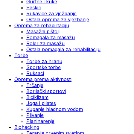
Gurtne i kuke
Peškiri
Rukavice za vježbanje
Ostala oprema za vježbanje
Oprema za rehabilitaciju
Masažni pištolj
Pomagala za masažu
Roler za masažu
Ostala pomagala za rehabilitaciju
Torbe
Torbe za hranu
Sportske torbe
Ruksaci
Oprema prema aktivnosti
Trčanje
Borilački sportovi
Biciklizam
Joga i pilates
Kupanje hladnom vodom
Plivanje
Planinarenje
Biohacking
Terapija crvenim svjetlom