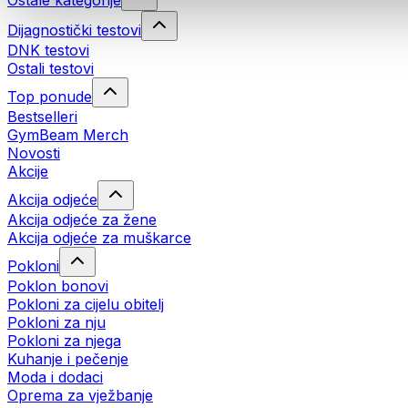
Ostale kategorije
Dijagnostički testovi
DNK testovi
Ostali testovi
Top ponude
Bestselleri
GymBeam Merch
Novosti
Akcije
Akcija odjeće
Akcija odjeće za žene
Akcija odjeće za muškarce
Pokloni
Poklon bonovi
Pokloni za cijelu obitelj
Pokloni za nju
Pokloni za njega
Kuhanje i pečenje
Moda i dodaci
Oprema za vježbanje