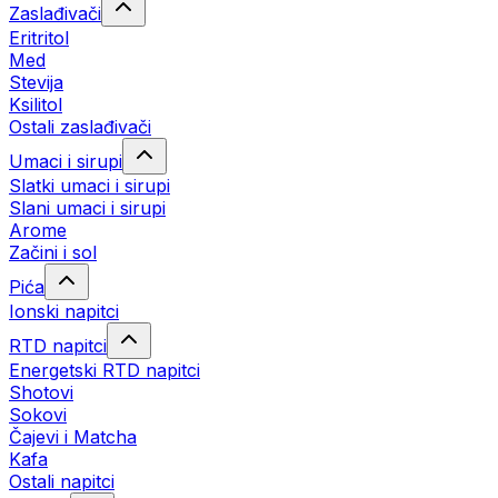
Zaslađivači
Eritritol
Med
Stevija
Ksilitol
Ostali zaslađivači
Umaci i sirupi
Slatki umaci i sirupi
Slani umaci i sirupi
Arome
Začini i sol
Pića
Ionski napitci
RTD napitci
Energetski RTD napitci
Shotovi
Sokovi
Čajevi i Matcha
Kafa
Ostali napitci