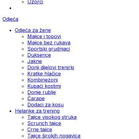
Uzorci
Odjeća
Odjeća za žene
Majice i topovi
Majice bez rukava
Sportski grudnjaci
Dukserice
Jakne
Donji dijelovi trenirki
Kratke hlačice
Kombinezoni
Kupaći kostimi
Donje rublje
Čarape
Dodaci za kosu
Helanke za trening
Tajice visokog struka
Scrunch tajice
Crne tajice
Tajice širokih nogavica