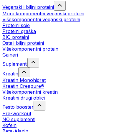
Veganski i biljni proteini
Monokomponentni veganski proteini
Višekomponentni veganski proteini
Proteini soje
Proteini graška
BIO proteini
Ostali biljni proteini
Višekomponentni protein
Gaineri
Suplementi
Kreatin
Kreatin Monohidrat
Kreatin Creapure®
Višekomponentni kreatin
Kreatini drugi oblici
Testo booster
Pre-workout
NO suplementi
Kofein
Beta-Alanin