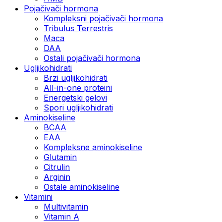
Pojačivači hormona
Kompleksni pojačivači hormona
Tribulus Terrestris
Maca
DAA
Ostali pojačivači hormona
Ugljikohidrati
Brzi ugljikohidrati
All-in-one proteini
Energetski gelovi
Spori ugljikohidrati
Aminokiseline
BCAA
EAA
Kompleksne aminokiseline
Glutamin
Citrulin
Arginin
Ostale aminokiseline
Vitamini
Multivitamin
Vitamin A