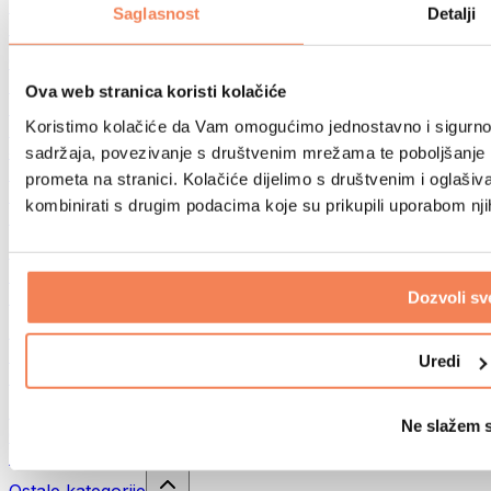
Sportske torbe
Saglasnost
Detalji
Ruksaci
Oprema prema aktivnosti
Trčanje
Ova web stranica koristi kolačiće
Borilački sportovi
Koristimo kolačiće da Vam omogućimo jednostavno i sigurno ko
Biciklizam
Joga i pilates
sadržaja, povezivanje s društvenim mrežama te poboljšanje k
Kupanje hladnom vodom
prometa na stranici. Kolačiće dijelimo s društvenim i oglaš
Plivanje
kombinirati s drugim podacima koje su prikupili uporabom nj
Planinarenje
Biohacking
Terapija crvenim svjetlom
Filteri i vrčevi za vodu
Dozvoli sv
Eko kućanstvo
Deterdženti za rublje
Uredi
Sredstva za čišćenje
Prirodna kozmetika
Ne slažem 
Gelovi za tuširanje i sapuni
Šamponi i kozmetika za kosu