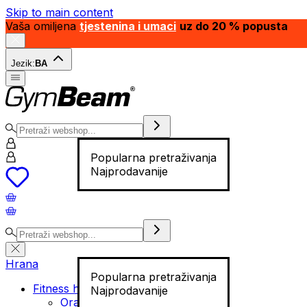
Skip to main content
Vaša omiljena
tjestenina i umaci
uz do 20 % popusta
Jezik:
BA
Popularna pretraživanja
Najprodavanije
Hrana
Popularna pretraživanja
Fitness hrana
Najprodavanije
Orašasti plodovi