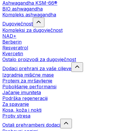
Ashwagandha KSM-66®
BIO ashwagandha
Kompleks ashwagandha
Dugovječnost
Kompleksi za dugovječnost
NAD+
Berberin
Resveratrol
Kvercetin
Ostalo proizvodi za dugovječnost
Dodaci prehrani za vaše ciljeve
Izgradnja mišićne mase
Proteini za mršavljenje
Poboljšanje performansi
Jačanje imuniteta
Podrška regeneraciji
Za spavanje
Kosa, koža i nokti
Protiv stresa
Ostali prehrambeni dodaci