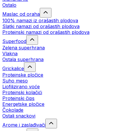
Ostalo
Maslac od oraha
100% namazi iz orašastih plodova
Slatki namazi od orašastih plodova
Proteinski namazi od orašastih plodova
Superfood
Zelena superhrana
Vlakna
Ostala superhrana
Grickalice
Proteinske pločice
Suho meso
Liofilizirano voće
Proteinski kolačići
Proteinski čips
Energetske pločice
Čokolade
Ostali snackovi
Arome i zaslađivači