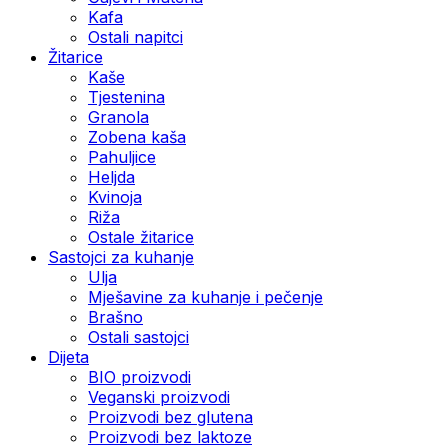
Kafa
Ostali napitci
Žitarice
Kaše
Tjestenina
Granola
Zobena kaša
Pahuljice
Heljda
Kvinoja
Riža
Ostale žitarice
Sastojci za kuhanje
Ulja
Mješavine za kuhanje i pečenje
Brašno
Ostali sastojci
Dijeta
BIO proizvodi
Veganski proizvodi
Proizvodi bez glutena
Proizvodi bez laktoze