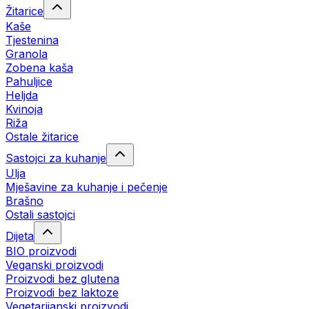
Žitarice
Kaše
Tjestenina
Granola
Zobena kaša
Pahuljice
Heljda
Kvinoja
Riža
Ostale žitarice
Sastojci za kuhanje
Ulja
Mješavine za kuhanje i pečenje
Brašno
Ostali sastojci
Dijeta
BIO proizvodi
Veganski proizvodi
Proizvodi bez glutena
Proizvodi bez laktoze
Vegetarijanski proizvodi