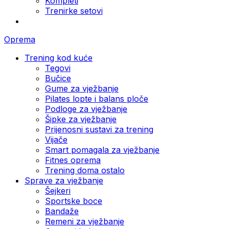
Kompleti
Trenirke setovi
Oprema
Trening kod kuće
Tegovi
Bučice
Gume za vježbanje
Pilates lopte i balans ploče
Podloge za vježbanje
Šipke za vježbanje
Prijenosni sustavi za trening
Vijače
Smart pomagala za vježbanje
Fitnes oprema
Trening doma ostalo
Sprave za vježbanje
Šejkeri
Sportske boce
Bandaže
Remeni za vježbanje