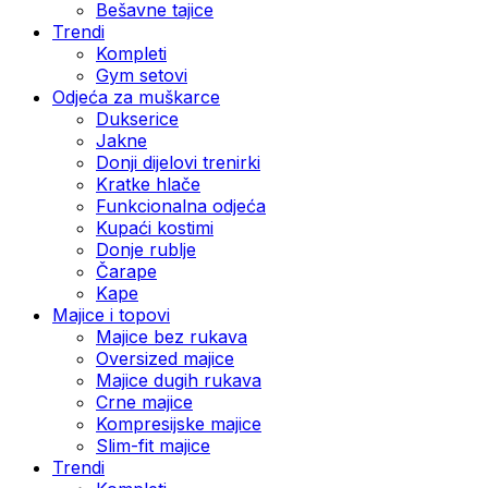
Bešavne tajice
Trendi
Kompleti
Gym setovi
Odjeća za muškarce
Dukserice
Jakne
Donji dijelovi trenirki
Kratke hlače
Funkcionalna odjeća
Kupaći kostimi
Donje rublje
Čarape
Kape
Majice i topovi
Majice bez rukava
Oversized majice
Majice dugih rukava
Crne majice
Kompresijske majice
Slim-fit majice
Trendi