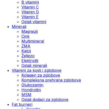
B vitamini
Vitamin C
Vitamin D
Vitamin E
Ostali vitamini
Minerali
Magnezij
Cink
Multimineral
ZMA
Kalcij
Željezo
Elektroliti
Ostali minerali
Vitamini za kosti i zglobove
Kolagen za zglobove
Kompleksna prehrana zglobova
Glukozamin
Hondroitin
MSM
Ostali dodaci za zglobove
Fat burneri