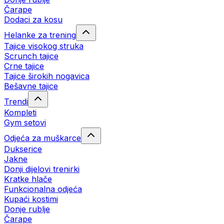
Čarape
Dodaci za kosu
Helanke za trening
Tajice visokog struka
Scrunch tajice
Crne tajice
Tajice širokih nogavica
Bešavne tajice
Trendi
Kompleti
Gym setovi
Odjeća za muškarce
Dukserice
Jakne
Donji dijelovi trenirki
Kratke hlače
Funkcionalna odjeća
Kupaći kostimi
Donje rublje
Čarape