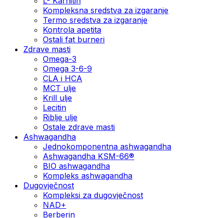
L- Karnitin
Kompleksna sredstva za izgaranje
Termo sredstva za izgaranje
Kontrola apetita
Ostali fat burneri
Zdrave masti
Omega-3
Omega 3-6-9
CLA i HCA
MCT ulje
Krill ulje
Lecitin
Riblje ulje
Ostale zdrave masti
Ashwagandha
Jednokomponentna ashwagandha
Ashwagandha KSM-66®
BIO ashwagandha
Kompleks ashwagandha
Dugovječnost
Kompleksi za dugovječnost
NAD+
Berberin