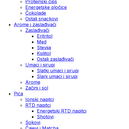
Proteinski čips
Energetske pločice
Čokolade
Ostali snackovi
Arome i zaslađivači
Zaslađivači
Eritritol
Med
Stevija
Ksilitol
Ostali zaslađivači
Umaci i sirupi
Slatki umaci i sirupi
Slani umaci i sirupi
Arome
Začini i sol
Pića
Ionski napitci
RTD napitci
Energetski RTD napitci
Shotovi
Sokovi
Čajevi i Matcha