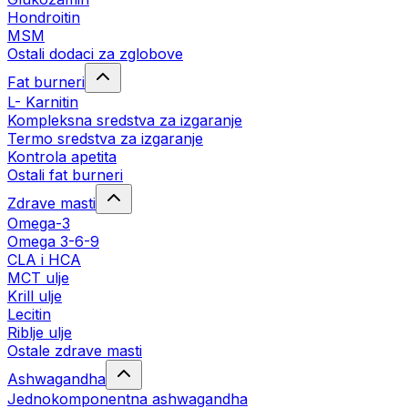
Hondroitin
MSM
Ostali dodaci za zglobove
Fat burneri
L- Karnitin
Kompleksna sredstva za izgaranje
Termo sredstva za izgaranje
Kontrola apetita
Ostali fat burneri
Zdrave masti
Omega-3
Omega 3-6-9
CLA i HCA
MCT ulje
Krill ulje
Lecitin
Riblje ulje
Ostale zdrave masti
Ashwagandha
Jednokomponentna ashwagandha