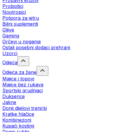
Probavni enzimi
Probiotici
Nootropici
Potpora za jetru
Biljni suplementi
Gljive
Gaming
Grčevi u nogama
Ostali posebni dodaci prehrani
Uzorci
Odjeća
Odjeća za žene
Majice i topovi
Majice bez rukava
Sportski grudnjaci
Dukserice
Jakne
Donji dijelovi trenirki
Kratke hlačice
Kombinezoni
Kupaći kostimi
Donje rublje