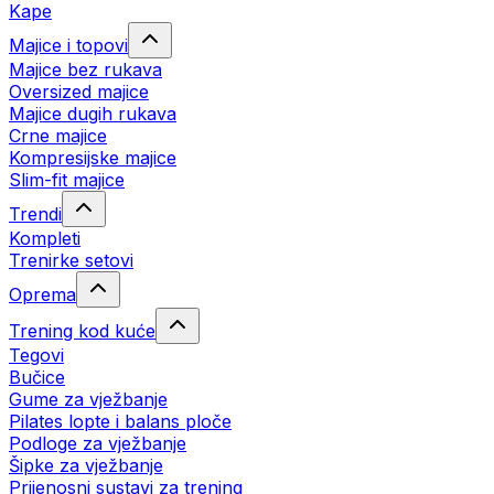
Kape
Majice i topovi
Majice bez rukava
Oversized majice
Majice dugih rukava
Crne majice
Kompresijske majice
Slim-fit majice
Trendi
Kompleti
Trenirke setovi
Oprema
Trening kod kuće
Tegovi
Bučice
Gume za vježbanje
Pilates lopte i balans ploče
Podloge za vježbanje
Šipke za vježbanje
Prijenosni sustavi za trening