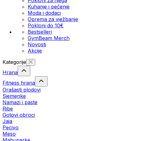
Pokloni za njega
Kuhanje i pečenje
Moda i dodaci
Oprema za vježbanje
Pokloni do 10€
Bestselleri
GymBeam Merch
Novosti
Akcije
Kategorije
Hrana
Fitness hrana
Orašasti plodovi
Sjemenke
Namazi i paste
Ribe
Gotovi obroci
Jaja
Pecivo
Meso
Mahunarke