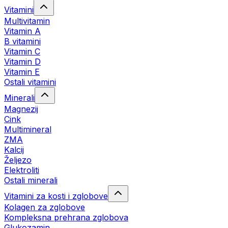
Vitamini
Multivitamin
Vitamin A
B vitamini
Vitamin C
Vitamin D
Vitamin E
Ostali vitamini
Minerali
Magnezij
Cink
Multimineral
ZMA
Kalcij
Željezo
Elektroliti
Ostali minerali
Vitamini za kosti i zglobove
Kolagen za zglobove
Kompleksna prehrana zglobova
Glukozamin