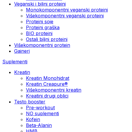
Veganski i biljni proteini
Monokomponentni veganski proteini
Višekomponentni veganski proteini
Proteini soje
Proteini graška
BIO proteini
Ostali biljni proteini
Višekomponentni protein
Gaineri
Suplementi
Kreatin
Kreatin Monohidrat
Kreatin Creapure®
Višekomponentni kreatin
Kreatini drugi oblici
Testo booster
Pre-workout
NO suplementi
Kofein
Beta-Alanin
HMB