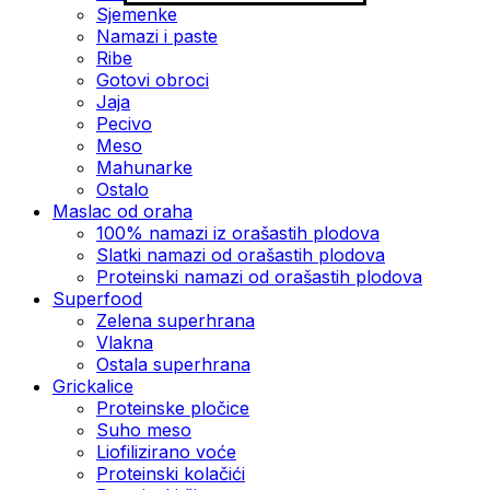
Sjemenke
Namazi i paste
Ribe
Gotovi obroci
Jaja
Pecivo
Meso
Mahunarke
Ostalo
Maslac od oraha
100% namazi iz orašastih plodova
Slatki namazi od orašastih plodova
Proteinski namazi od orašastih plodova
Superfood
Zelena superhrana
Vlakna
Ostala superhrana
Grickalice
Proteinske pločice
Suho meso
Liofilizirano voće
Proteinski kolačići