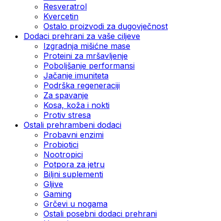
Resveratrol
Kvercetin
Ostalo proizvodi za dugovječnost
Dodaci prehrani za vaše ciljeve
Izgradnja mišićne mase
Proteini za mršavljenje
Poboljšanje performansi
Jačanje imuniteta
Podrška regeneraciji
Za spavanje
Kosa, koža i nokti
Protiv stresa
Ostali prehrambeni dodaci
Probavni enzimi
Probiotici
Nootropici
Potpora za jetru
Biljni suplementi
Gljive
Gaming
Grčevi u nogama
Ostali posebni dodaci prehrani