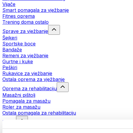
Vijače
Smart pomagala za vježbanje
Fitnes oprema
Trening doma ostalo
Sprave za vježbanje
Šejkeri
Sportske boce
Bandaže
Remeni za vježbanje
Gurtne i kuke
Peškiri
Rukavice za vježbanje
Ostala oprema za vježbanje
Oprema za rehabilitaciju
Masažni pištolj
Pomagala za masažu
Roler za masažu
Ostala pomagala za rehabilitaciju
Torbe
Torbe za hranu