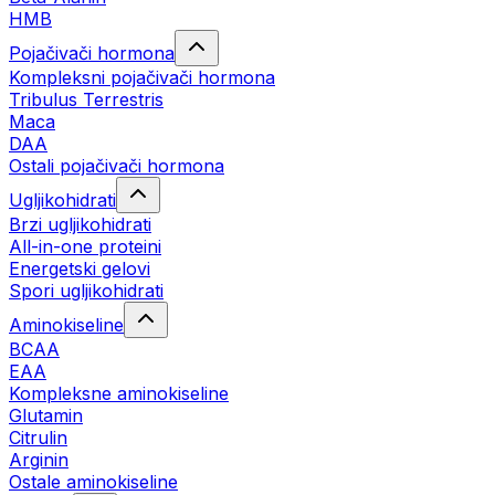
HMB
Pojačivači hormona
Kompleksni pojačivači hormona
Tribulus Terrestris
Maca
DAA
Ostali pojačivači hormona
Ugljikohidrati
Brzi ugljikohidrati
All-in-one proteini
Energetski gelovi
Spori ugljikohidrati
Aminokiseline
BCAA
EAA
Kompleksne aminokiseline
Glutamin
Citrulin
Arginin
Ostale aminokiseline