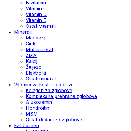
B vitamini
Vitamin C
Vitamin D
Vitamin E
Ostali vitamini
Minerali
Magnezij
Cink
Multimineral
ZMA
Kalcij
Željezo
Elektroliti
Ostali minerali
Vitamini za kosti i zglobove
Kolagen za zglobove
Kompleksna prehrana zglobova
Glukozamin
Hondroitin
MSM
Ostali dodaci za zglobove
Fat burneri