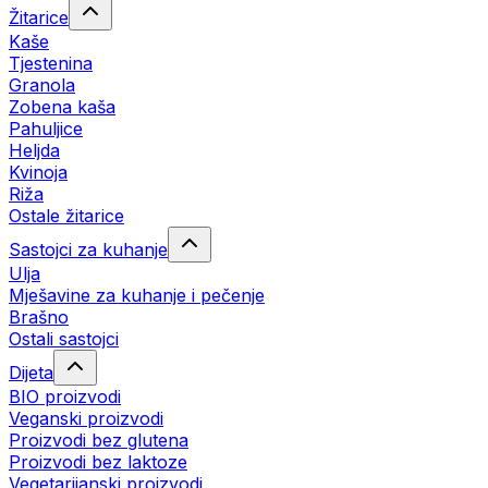
Žitarice
Kaše
Tjestenina
Granola
Zobena kaša
Pahuljice
Heljda
Kvinoja
Riža
Ostale žitarice
Sastojci za kuhanje
Ulja
Mješavine za kuhanje i pečenje
Brašno
Ostali sastojci
Dijeta
BIO proizvodi
Veganski proizvodi
Proizvodi bez glutena
Proizvodi bez laktoze
Vegetarijanski proizvodi