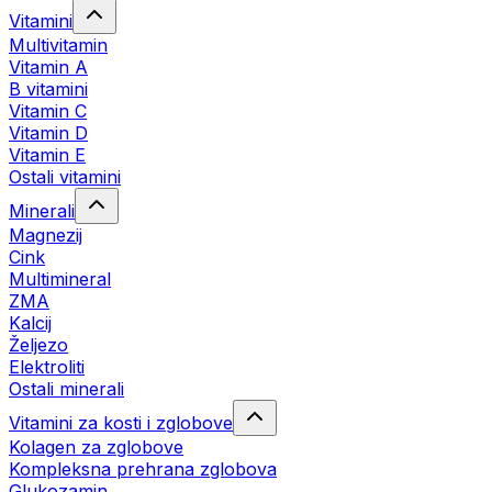
Vitamini
Multivitamin
Vitamin A
B vitamini
Vitamin C
Vitamin D
Vitamin E
Ostali vitamini
Minerali
Magnezij
Cink
Multimineral
ZMA
Kalcij
Željezo
Elektroliti
Ostali minerali
Vitamini za kosti i zglobove
Kolagen za zglobove
Kompleksna prehrana zglobova
Glukozamin