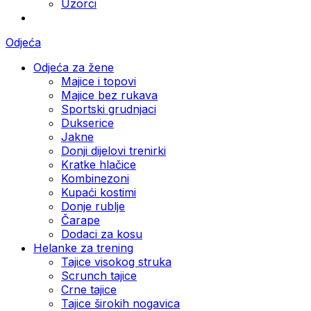
Uzorci
Odjeća
Odjeća za žene
Majice i topovi
Majice bez rukava
Sportski grudnjaci
Dukserice
Jakne
Donji dijelovi trenirki
Kratke hlačice
Kombinezoni
Kupaći kostimi
Donje rublje
Čarape
Dodaci za kosu
Helanke za trening
Tajice visokog struka
Scrunch tajice
Crne tajice
Tajice širokih nogavica