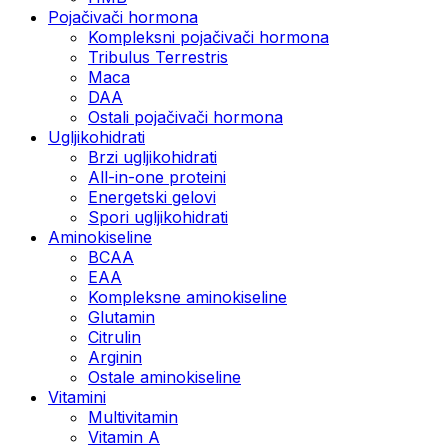
Pojačivači hormona
Kompleksni pojačivači hormona
Tribulus Terrestris
Maca
DAA
Ostali pojačivači hormona
Ugljikohidrati
Brzi ugljikohidrati
All-in-one proteini
Energetski gelovi
Spori ugljikohidrati
Aminokiseline
BCAA
EAA
Kompleksne aminokiseline
Glutamin
Citrulin
Arginin
Ostale aminokiseline
Vitamini
Multivitamin
Vitamin A