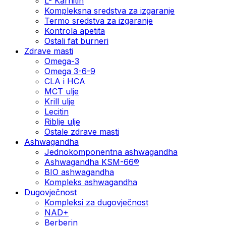
L- Karnitin
Kompleksna sredstva za izgaranje
Termo sredstva za izgaranje
Kontrola apetita
Ostali fat burneri
Zdrave masti
Omega-3
Omega 3-6-9
CLA i HCA
MCT ulje
Krill ulje
Lecitin
Riblje ulje
Ostale zdrave masti
Ashwagandha
Jednokomponentna ashwagandha
Ashwagandha KSM-66®
BIO ashwagandha
Kompleks ashwagandha
Dugovječnost
Kompleksi za dugovječnost
NAD+
Berberin