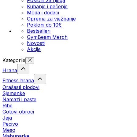
Pokloni za njega
Kuhanje i pečenje
Moda i dodaci
Oprema za vježbanje
Pokloni do 10€
Bestselleri
GymBeam Merch
Novosti
Akcije
Kategorije
Hrana
Fitness hrana
Orašasti plodovi
Sjemenke
Namazi i paste
Ribe
Gotovi obroci
Jaja
Pecivo
Meso
Mahunarke