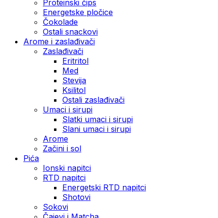
Proteinski čips
Energetske pločice
Čokolade
Ostali snackovi
Arome i zaslađivači
Zaslađivači
Eritritol
Med
Stevija
Ksilitol
Ostali zaslađivači
Umaci i sirupi
Slatki umaci i sirupi
Slani umaci i sirupi
Arome
Začini i sol
Pića
Ionski napitci
RTD napitci
Energetski RTD napitci
Shotovi
Sokovi
Čajevi i Matcha