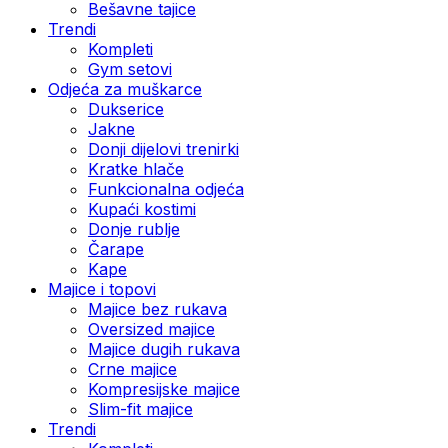
Bešavne tajice
Trendi
Kompleti
Gym setovi
Odjeća za muškarce
Dukserice
Jakne
Donji dijelovi trenirki
Kratke hlače
Funkcionalna odjeća
Kupaći kostimi
Donje rublje
Čarape
Kape
Majice i topovi
Majice bez rukava
Oversized majice
Majice dugih rukava
Crne majice
Kompresijske majice
Slim-fit majice
Trendi