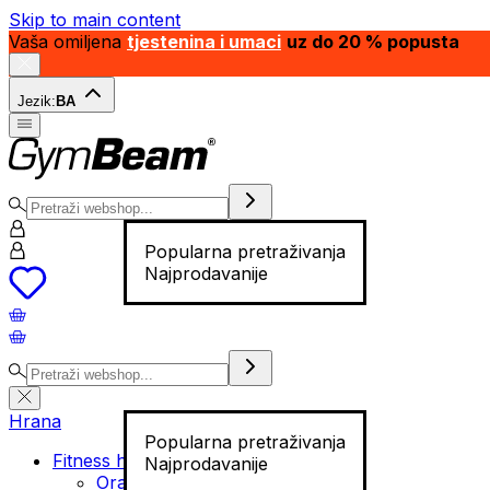
Skip to main content
Vaša omiljena
tjestenina i umaci
uz do 20 % popusta
Jezik:
BA
Popularna pretraživanja
Najprodavanije
Hrana
Popularna pretraživanja
Fitness hrana
Najprodavanije
Orašasti plodovi