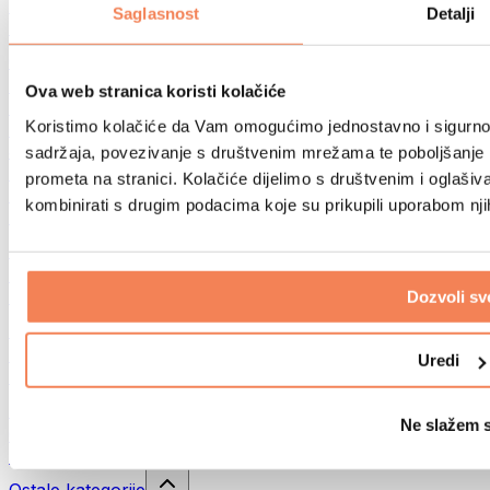
Sportske torbe
Saglasnost
Detalji
Ruksaci
Oprema prema aktivnosti
Trčanje
Ova web stranica koristi kolačiće
Borilački sportovi
Koristimo kolačiće da Vam omogućimo jednostavno i sigurno ko
Biciklizam
Joga i pilates
sadržaja, povezivanje s društvenim mrežama te poboljšanje k
Kupanje hladnom vodom
prometa na stranici. Kolačiće dijelimo s društvenim i oglaš
Plivanje
kombinirati s drugim podacima koje su prikupili uporabom nj
Planinarenje
Biohacking
Terapija crvenim svjetlom
Filteri i vrčevi za vodu
Dozvoli sv
Eko kućanstvo
Deterdženti za rublje
Uredi
Sredstva za čišćenje
Prirodna kozmetika
Ne slažem 
Gelovi za tuširanje i sapuni
Šamponi i kozmetika za kosu