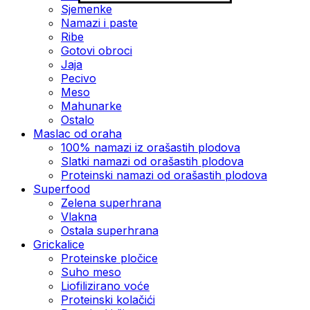
Sjemenke
Namazi i paste
Ribe
Gotovi obroci
Jaja
Pecivo
Meso
Mahunarke
Ostalo
Maslac od oraha
100% namazi iz orašastih plodova
Slatki namazi od orašastih plodova
Proteinski namazi od orašastih plodova
Superfood
Zelena superhrana
Vlakna
Ostala superhrana
Grickalice
Proteinske pločice
Suho meso
Liofilizirano voće
Proteinski kolačići