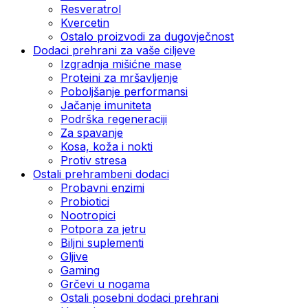
Resveratrol
Kvercetin
Ostalo proizvodi za dugovječnost
Dodaci prehrani za vaše ciljeve
Izgradnja mišićne mase
Proteini za mršavljenje
Poboljšanje performansi
Jačanje imuniteta
Podrška regeneraciji
Za spavanje
Kosa, koža i nokti
Protiv stresa
Ostali prehrambeni dodaci
Probavni enzimi
Probiotici
Nootropici
Potpora za jetru
Biljni suplementi
Gljive
Gaming
Grčevi u nogama
Ostali posebni dodaci prehrani