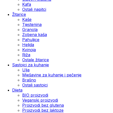
Kafa
Ostali napitci
Žitarice
Kaše
Tjestenina
Granola
Zobena kaša
Pahuljice
Heljda
Kvinoja
Riža
Ostale žitarice
Sastojci za kuhanje
Ulja
Mješavine za kuhanje i pečenje
Brašno
Ostali sastojci
Dijeta
BIO proizvodi
Veganski proizvodi
Proizvodi bez glutena
Proizvodi bez laktoze