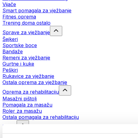
Vijače
Smart pomagala za vježbanje
Fitnes oprema
Trening doma ostalo
Sprave za vježbanje
Šejkeri
Sportske boce
Bandaže
Remeni za vježbanje
Gurtne i kuke
Peškiri
Rukavice za vježbanje
Ostala oprema za vježbanje
Oprema za rehabilitaciju
Masažni pištolj
Pomagala za masažu
Roler za masažu
Ostala pomagala za rehabilitaciju
Torbe
Torbe za hranu