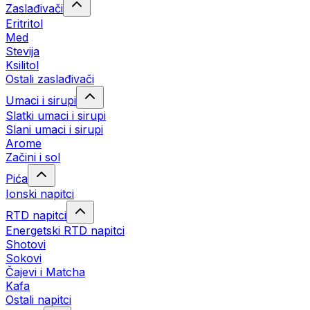
Zaslađivači
Eritritol
Med
Stevija
Ksilitol
Ostali zaslađivači
Umaci i sirupi
Slatki umaci i sirupi
Slani umaci i sirupi
Arome
Začini i sol
Pića
Ionski napitci
RTD napitci
Energetski RTD napitci
Shotovi
Sokovi
Čajevi i Matcha
Kafa
Ostali napitci