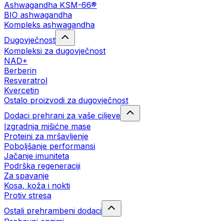
Ashwagandha KSM-66®
BIO ashwagandha
Kompleks ashwagandha
Dugovječnost
Kompleksi za dugovječnost
NAD+
Berberin
Resveratrol
Kvercetin
Ostalo proizvodi za dugovječnost
Dodaci prehrani za vaše ciljeve
Izgradnja mišićne mase
Proteini za mršavljenje
Poboljšanje performansi
Jačanje imuniteta
Podrška regeneraciji
Za spavanje
Kosa, koža i nokti
Protiv stresa
Ostali prehrambeni dodaci