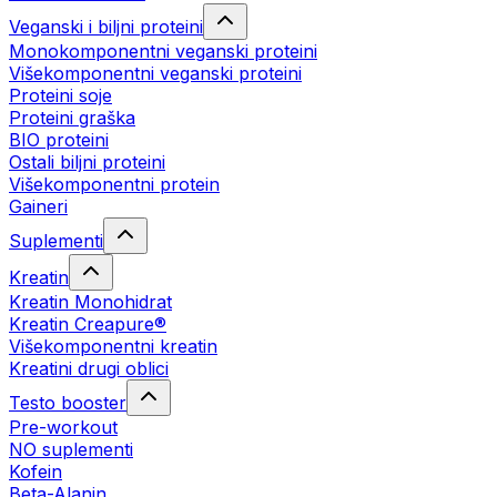
Veganski i biljni proteini
Monokomponentni veganski proteini
Višekomponentni veganski proteini
Proteini soje
Proteini graška
BIO proteini
Ostali biljni proteini
Višekomponentni protein
Gaineri
Suplementi
Kreatin
Kreatin Monohidrat
Kreatin Creapure®
Višekomponentni kreatin
Kreatini drugi oblici
Testo booster
Pre-workout
NO suplementi
Kofein
Beta-Alanin