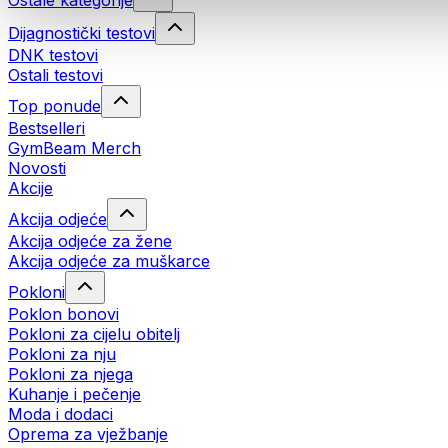
Ostale kategorije
Dijagnostički testovi
DNK testovi
Ostali testovi
Top ponude
Bestselleri
GymBeam Merch
Novosti
Akcije
Akcija odjeće
Akcija odjeće za žene
Akcija odjeće za muškarce
Pokloni
Poklon bonovi
Pokloni za cijelu obitelj
Pokloni za nju
Pokloni za njega
Kuhanje i pečenje
Moda i dodaci
Oprema za vježbanje