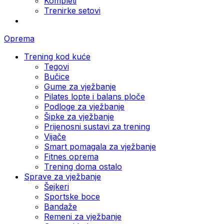
Kompleti
Trenirke setovi
Oprema
Trening kod kuće
Tegovi
Bučice
Gume za vježbanje
Pilates lopte i balans ploče
Podloge za vježbanje
Šipke za vježbanje
Prijenosni sustavi za trening
Vijače
Smart pomagala za vježbanje
Fitnes oprema
Trening doma ostalo
Sprave za vježbanje
Šejkeri
Sportske boce
Bandaže
Remeni za vježbanje