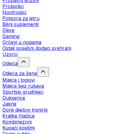
Probavni enzimi
Probiotici
Nootropici
Potpora za jetru
Biljni suplementi
Gljive
Gaming
Grčevi u nogama
Ostali posebni dodaci prehrani
Uzorci
Odjeća
Odjeća za žene
Majice i topovi
Majice bez rukava
Sportski grudnjaci
Dukserice
Jakne
Donji dijelovi trenirki
Kratke hlačice
Kombinezoni
Kupaći kostimi
Donje rublje