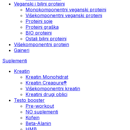
Veganski i biljni proteini
Monokomponentni veganski proteini
Višekomponentni veganski proteini
Proteini soje
Proteini graška
BIO proteini
Ostali biljni proteini
Višekomponentni protein
Gaineri
Suplementi
Kreatin
Kreatin Monohidrat
Kreatin Creapure®
Višekomponentni kreatin
Kreatini drugi oblici
Testo booster
Pre-workout
NO suplementi
Kofein
Beta-Alanin
HMB