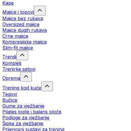
Kape
Majice i topovi
Majice bez rukava
Oversized majice
Majice dugih rukava
Crne majice
Kompresijske majice
Slim-fit majice
Trendi
Kompleti
Trenirke setovi
Oprema
Trening kod kuće
Tegovi
Bučice
Gume za vježbanje
Pilates lopte i balans ploče
Podloge za vježbanje
Šipke za vježbanje
Prijenosni sustavi za trening