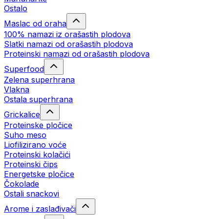
Ostalo
Maslac od oraha
100% namazi iz orašastih plodova
Slatki namazi od orašastih plodova
Proteinski namazi od orašastih plodova
Superfood
Zelena superhrana
Vlakna
Ostala superhrana
Grickalice
Proteinske pločice
Suho meso
Liofilizirano voće
Proteinski kolačići
Proteinski čips
Energetske pločice
Čokolade
Ostali snackovi
Arome i zaslađivači