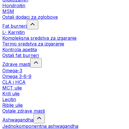
Hondroitin
MSM
Ostali dodaci za zglobove
Fat burneri
L- Karnitin
Kompleksna sredstva za izgaranje
Termo sredstva za izgaranje
Kontrola apetita
Ostali fat burneri
Zdrave masti
Omega-3
Omega 3-6-9
CLA i HCA
MCT ulje
Krill ulje
Lecitin
Riblje ulje
Ostale zdrave masti
Ashwagandha
Jednokomponentna ashwagandha