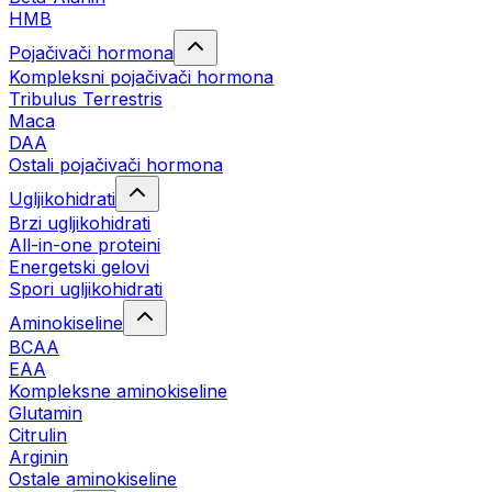
HMB
Pojačivači hormona
Kompleksni pojačivači hormona
Tribulus Terrestris
Maca
DAA
Ostali pojačivači hormona
Ugljikohidrati
Brzi ugljikohidrati
All-in-one proteini
Energetski gelovi
Spori ugljikohidrati
Aminokiseline
BCAA
EAA
Kompleksne aminokiseline
Glutamin
Citrulin
Arginin
Ostale aminokiseline