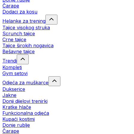
Čarape
Dodaci za kosu
Helanke za trening
Tajice visokog struka
Scrunch tajice
Crne tajice
Tajice širokih nogavica
Bešavne tajice
Trendi
Kompleti
Gym setovi
Odjeća za muškarce
Dukserice
Jakne
Donji dijelovi trenirki
Kratke hlače
Funkcionalna odjeća
Kupaći kostimi
Donje rublje
Čarape