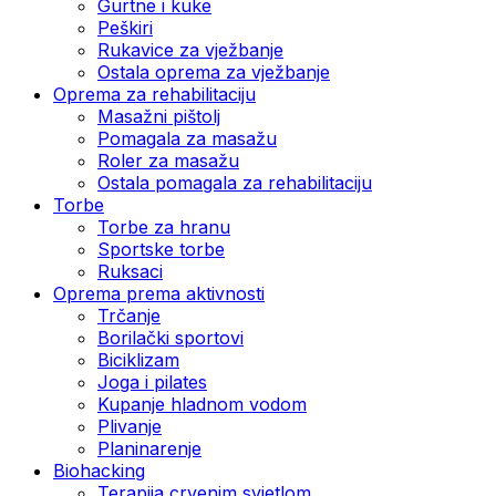
Gurtne i kuke
Peškiri
Rukavice za vježbanje
Ostala oprema za vježbanje
Oprema za rehabilitaciju
Masažni pištolj
Pomagala za masažu
Roler za masažu
Ostala pomagala za rehabilitaciju
Torbe
Torbe za hranu
Sportske torbe
Ruksaci
Oprema prema aktivnosti
Trčanje
Borilački sportovi
Biciklizam
Joga i pilates
Kupanje hladnom vodom
Plivanje
Planinarenje
Biohacking
Terapija crvenim svjetlom