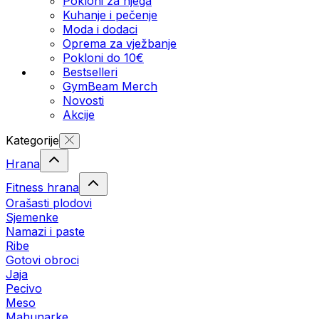
Pokloni za njega
Kuhanje i pečenje
Moda i dodaci
Oprema za vježbanje
Pokloni do 10€
Bestselleri
GymBeam Merch
Novosti
Akcije
Kategorije
Hrana
Fitness hrana
Orašasti plodovi
Sjemenke
Namazi i paste
Ribe
Gotovi obroci
Jaja
Pecivo
Meso
Mahunarke