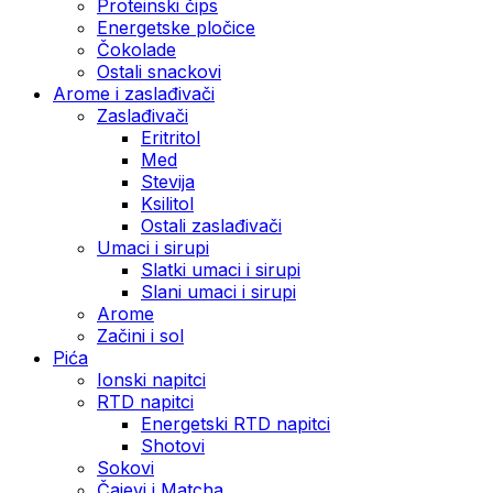
Proteinski čips
Energetske pločice
Čokolade
Ostali snackovi
Arome i zaslađivači
Zaslađivači
Eritritol
Med
Stevija
Ksilitol
Ostali zaslađivači
Umaci i sirupi
Slatki umaci i sirupi
Slani umaci i sirupi
Arome
Začini i sol
Pića
Ionski napitci
RTD napitci
Energetski RTD napitci
Shotovi
Sokovi
Čajevi i Matcha