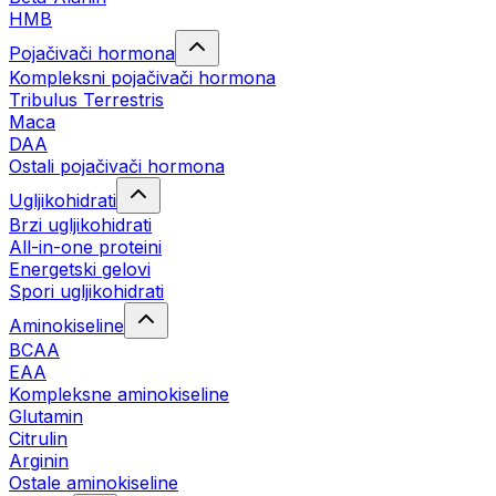
HMB
Pojačivači hormona
Kompleksni pojačivači hormona
Tribulus Terrestris
Maca
DAA
Ostali pojačivači hormona
Ugljikohidrati
Brzi ugljikohidrati
All-in-one proteini
Energetski gelovi
Spori ugljikohidrati
Aminokiseline
BCAA
EAA
Kompleksne aminokiseline
Glutamin
Citrulin
Arginin
Ostale aminokiseline