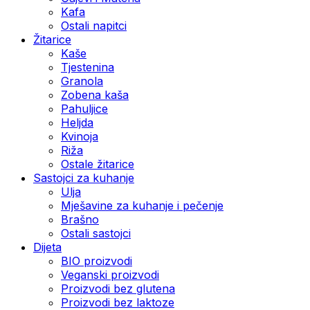
Kafa
Ostali napitci
Žitarice
Kaše
Tjestenina
Granola
Zobena kaša
Pahuljice
Heljda
Kvinoja
Riža
Ostale žitarice
Sastojci za kuhanje
Ulja
Mješavine za kuhanje i pečenje
Brašno
Ostali sastojci
Dijeta
BIO proizvodi
Veganski proizvodi
Proizvodi bez glutena
Proizvodi bez laktoze