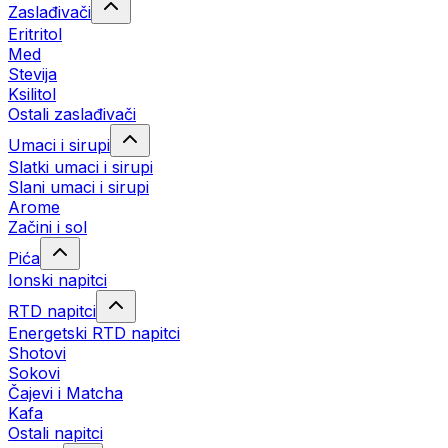
Zaslađivači
Eritritol
Med
Stevija
Ksilitol
Ostali zaslađivači
Umaci i sirupi
Slatki umaci i sirupi
Slani umaci i sirupi
Arome
Začini i sol
Pića
Ionski napitci
RTD napitci
Energetski RTD napitci
Shotovi
Sokovi
Čajevi i Matcha
Kafa
Ostali napitci