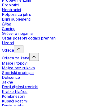
Probavni enzimi
Probiotici
Nootropici
Potpora za jetru
Biljni suplementi
Gljive
Gaming
Grčevi u nogama
Ostali posebni dodaci prehrani
Uzorci
Odjeća
Odjeća za žene
Majice i topovi
Majice bez rukava
Sportski grudnjaci
Dukserice
Jakne
Donji dijelovi trenirki
Kratke hlačice
Kombinezoni
Kupaći kostimi
Donje rublje