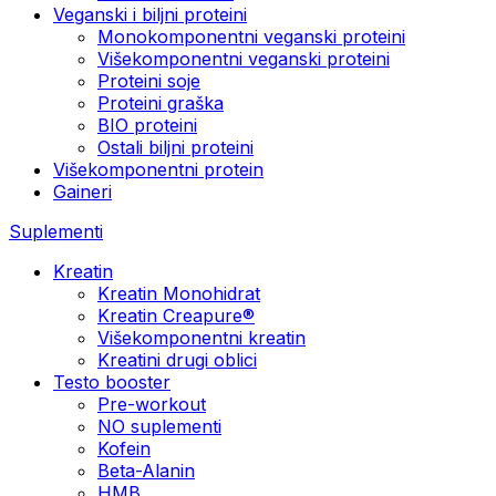
Veganski i biljni proteini
Monokomponentni veganski proteini
Višekomponentni veganski proteini
Proteini soje
Proteini graška
BIO proteini
Ostali biljni proteini
Višekomponentni protein
Gaineri
Suplementi
Kreatin
Kreatin Monohidrat
Kreatin Creapure®
Višekomponentni kreatin
Kreatini drugi oblici
Testo booster
Pre-workout
NO suplementi
Kofein
Beta-Alanin
HMB