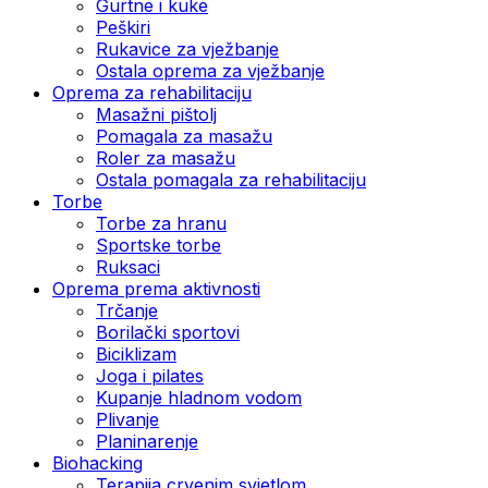
Gurtne i kuke
Peškiri
Rukavice za vježbanje
Ostala oprema za vježbanje
Oprema za rehabilitaciju
Masažni pištolj
Pomagala za masažu
Roler za masažu
Ostala pomagala za rehabilitaciju
Torbe
Torbe za hranu
Sportske torbe
Ruksaci
Oprema prema aktivnosti
Trčanje
Borilački sportovi
Biciklizam
Joga i pilates
Kupanje hladnom vodom
Plivanje
Planinarenje
Biohacking
Terapija crvenim svjetlom