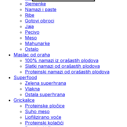
Sjemenke
Namazi i paste
Ribe
Gotovi obroci
Jaja
Pecivo
Meso
Mahunarke
Ostalo
Maslac od oraha
100% namazi iz orašastih plodova
Slatki namazi od orašastih plodova
Proteinski namazi od orašastih plodova
Superfood
Zelena superhrana
Vlakna
Ostala superhrana
Grickalice
Proteinske pločice
Suho meso
Liofilizirano voće
Proteinski kolačići