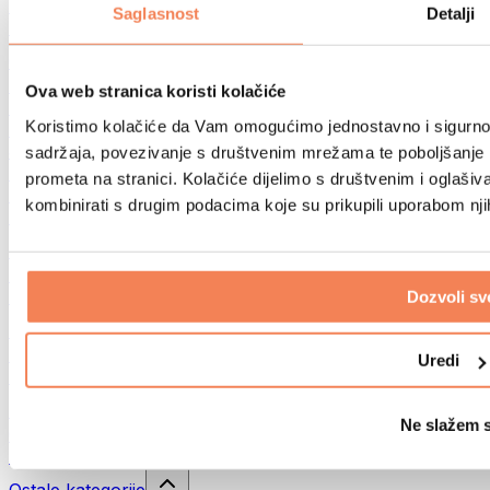
Sportske torbe
Saglasnost
Detalji
Ruksaci
Oprema prema aktivnosti
Trčanje
Ova web stranica koristi kolačiće
Borilački sportovi
Koristimo kolačiće da Vam omogućimo jednostavno i sigurno ko
Biciklizam
Joga i pilates
sadržaja, povezivanje s društvenim mrežama te poboljšanje k
Kupanje hladnom vodom
prometa na stranici. Kolačiće dijelimo s društvenim i oglaš
Plivanje
kombinirati s drugim podacima koje su prikupili uporabom nj
Planinarenje
Biohacking
Terapija crvenim svjetlom
Filteri i vrčevi za vodu
Dozvoli sv
Eko kućanstvo
Deterdženti za rublje
Uredi
Sredstva za čišćenje
Prirodna kozmetika
Ne slažem 
Gelovi za tuširanje i sapuni
Šamponi i kozmetika za kosu