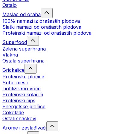
Ostalo
Maslac od oraha
100% namazi iz orašastih plodova
Slatki namazi od orašastih plodova
Proteinski namazi od orašastih plodova
Superfood
Zelena superhrana
Vlakna
Ostala superhrana
Grickalice
Proteinske pločice
Suho meso
Liofilizirano voće
Proteinski kolačići
Proteinski čips
Energetske pločice
Čokolade
Ostali snackovi
Arome i zaslađivači