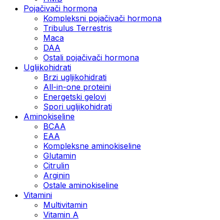
Pojačivači hormona
Kompleksni pojačivači hormona
Tribulus Terrestris
Maca
DAA
Ostali pojačivači hormona
Ugljikohidrati
Brzi ugljikohidrati
All-in-one proteini
Energetski gelovi
Spori ugljikohidrati
Aminokiseline
BCAA
EAA
Kompleksne aminokiseline
Glutamin
Citrulin
Arginin
Ostale aminokiseline
Vitamini
Multivitamin
Vitamin A