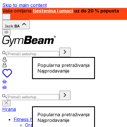
Skip to main content
Vaša omiljena
tjestenina i umaci
uz do 20 % popusta
Jezik:
BA
Popularna pretraživanja
Najprodavanije
Hrana
Popularna pretraživanja
Fitness hrana
Najprodavanije
Orašasti plodovi