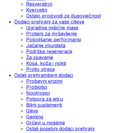
Resveratrol
Kvercetin
Ostalo proizvodi za dugovječnost
Dodaci prehrani za vaše ciljeve
Izgradnja mišićne mase
Proteini za mršavljenje
Poboljšanje performansi
Jačanje imuniteta
Podrška regeneraciji
Za spavanje
Kosa, koža i nokti
Protiv stresa
Ostali prehrambeni dodaci
Probavni enzimi
Probiotici
Nootropici
Potpora za jetru
Biljni suplementi
Gljive
Gaming
Grčevi u nogama
Ostali posebni dodaci prehrani