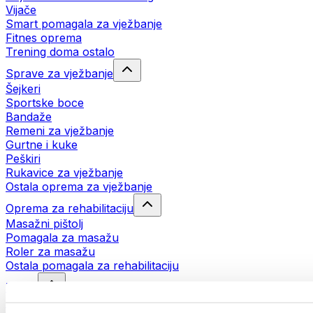
Vijače
Smart pomagala za vježbanje
Fitnes oprema
Trening doma ostalo
Sprave za vježbanje
Šejkeri
Sportske boce
Bandaže
Remeni za vježbanje
Gurtne i kuke
Peškiri
Rukavice za vježbanje
Ostala oprema za vježbanje
Oprema za rehabilitaciju
Masažni pištolj
Pomagala za masažu
Roler za masažu
Ostala pomagala za rehabilitaciju
Torbe
Torbe za hranu