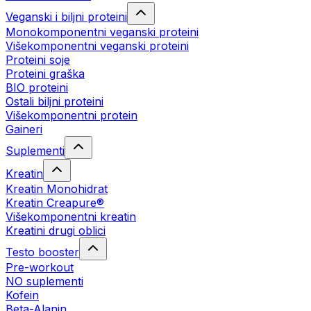
Veganski i biljni proteini
Monokomponentni veganski proteini
Višekomponentni veganski proteini
Proteini soje
Proteini graška
BIO proteini
Ostali biljni proteini
Višekomponentni protein
Gaineri
Suplementi
Kreatin
Kreatin Monohidrat
Kreatin Creapure®
Višekomponentni kreatin
Kreatini drugi oblici
Testo booster
Pre-workout
NO suplementi
Kofein
Beta-Alanin