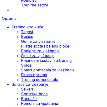
Kompleti
Trenirke setovi
Oprema
Trening kod kuće
Tegovi
Bučice
Gume za vježbanje
Pilates lopte i balans ploče
Podloge za vježbanje
Šipke za vježbanje
Prijenosni sustavi za trening
Vijače
Smart pomagala za vježbanje
Fitnes oprema
Trening doma ostalo
Sprave za vježbanje
Šejkeri
Sportske boce
Bandaže
Remeni za vježbanje