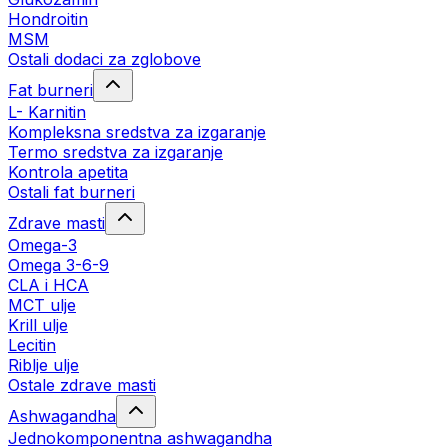
Hondroitin
MSM
Ostali dodaci za zglobove
Fat burneri
L- Karnitin
Kompleksna sredstva za izgaranje
Termo sredstva za izgaranje
Kontrola apetita
Ostali fat burneri
Zdrave masti
Omega-3
Omega 3-6-9
CLA i HCA
MCT ulje
Krill ulje
Lecitin
Riblje ulje
Ostale zdrave masti
Ashwagandha
Jednokomponentna ashwagandha