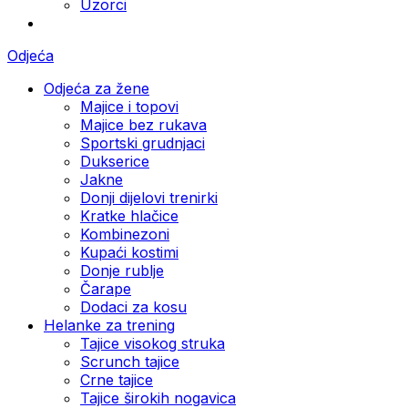
Uzorci
Odjeća
Odjeća za žene
Majice i topovi
Majice bez rukava
Sportski grudnjaci
Dukserice
Jakne
Donji dijelovi trenirki
Kratke hlačice
Kombinezoni
Kupaći kostimi
Donje rublje
Čarape
Dodaci za kosu
Helanke za trening
Tajice visokog struka
Scrunch tajice
Crne tajice
Tajice širokih nogavica