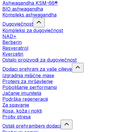
Ashwagandha KSM-66®
BIO ashwagandha
Kompleks ashwagandha
Dugovječnost
Kompleksi za dugovječnost
NAD+
Berberin
Resveratrol
Kvercetin
Ostalo proizvodi za dugovječnost
Dodaci prehrani za vaše ciljeve
Izgradnja mišićne mase
Proteini za mršavljenje
Poboljšanje performansi
Jačanje imuniteta
Podrška regeneraciji
Za spavanje
Kosa, koža i nokti
Protiv stresa
Ostali prehrambeni dodaci