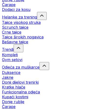
Čarape
Dodaci za kosu
Helanke za trening
Tajice visokog struka
Scrunch tajice
Crne tajice
Tajice širokih nogavica
Bešavne tajice
Trendi
Kompleti
Gym setovi
Odjeća za muškarce
Dukserice
Jakne
Donji dijelovi trenirki
Kratke hlače
Funkcionalna odjeća
Kupaći kostimi
Donje rublje
Čarape