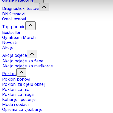
Ostale kategorije
Dijagnostički testovi
DNK testovi
Ostali testovi
Top ponude
Bestselleri
GymBeam Merch
Novosti
Akcije
Akcija odjeće
Akcija odjeće za žene
Akcija odjeće za muškarce
Pokloni
Poklon bonovi
Pokloni za cijelu obitelj
Pokloni za nju
Pokloni za njega
Kuhanje i pečenje
Moda i dodaci
Oprema za vježbanje