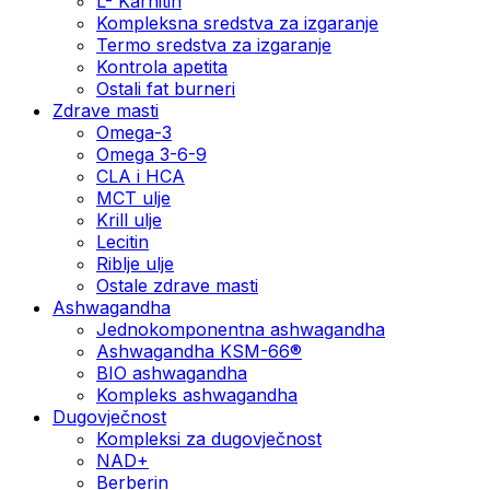
L- Karnitin
Kompleksna sredstva za izgaranje
Termo sredstva za izgaranje
Kontrola apetita
Ostali fat burneri
Zdrave masti
Omega-3
Omega 3-6-9
CLA i HCA
MCT ulje
Krill ulje
Lecitin
Riblje ulje
Ostale zdrave masti
Ashwagandha
Jednokomponentna ashwagandha
Ashwagandha KSM-66®
BIO ashwagandha
Kompleks ashwagandha
Dugovječnost
Kompleksi za dugovječnost
NAD+
Berberin