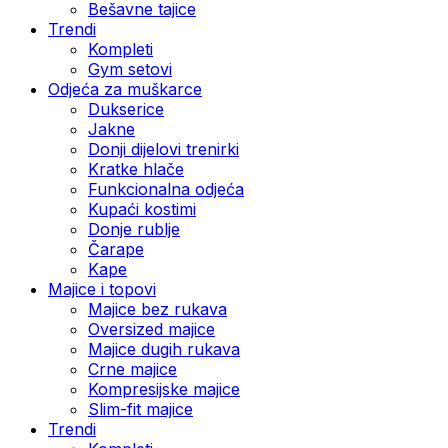
Bešavne tajice
Trendi
Kompleti
Gym setovi
Odjeća za muškarce
Dukserice
Jakne
Donji dijelovi trenirki
Kratke hlače
Funkcionalna odjeća
Kupaći kostimi
Donje rublje
Čarape
Kape
Majice i topovi
Majice bez rukava
Oversized majice
Majice dugih rukava
Crne majice
Kompresijske majice
Slim-fit majice
Trendi