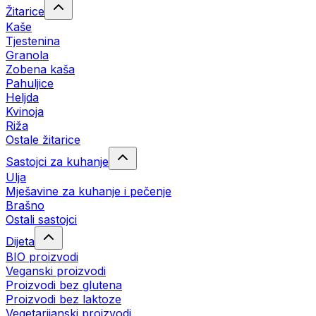
Žitarice
Kaše
Tjestenina
Granola
Zobena kaša
Pahuljice
Heljda
Kvinoja
Riža
Ostale žitarice
Sastojci za kuhanje
Ulja
Mješavine za kuhanje i pečenje
Brašno
Ostali sastojci
Dijeta
BIO proizvodi
Veganski proizvodi
Proizvodi bez glutena
Proizvodi bez laktoze
Vegetarijanski proizvodi