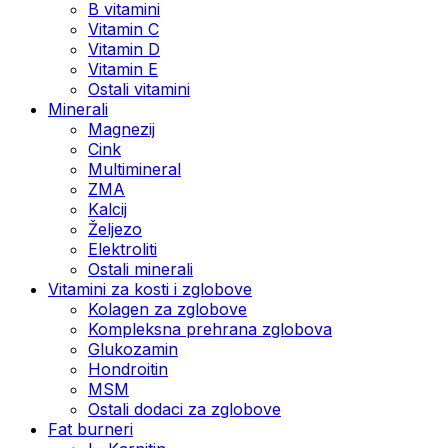
B vitamini
Vitamin C
Vitamin D
Vitamin E
Ostali vitamini
Minerali
Magnezij
Cink
Multimineral
ZMA
Kalcij
Željezo
Elektroliti
Ostali minerali
Vitamini za kosti i zglobove
Kolagen za zglobove
Kompleksna prehrana zglobova
Glukozamin
Hondroitin
MSM
Ostali dodaci za zglobove
Fat burneri