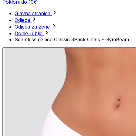
Pokloni do 10€
Glavna stranica
Odjeća
Odjeća za žene
Donje rublje
Seamless gaćice Classic 3Pack Chalk - GymBeam