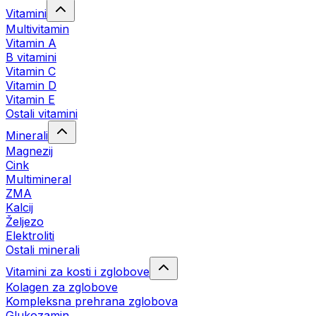
Vitamini
Multivitamin
Vitamin A
B vitamini
Vitamin C
Vitamin D
Vitamin E
Ostali vitamini
Minerali
Magnezij
Cink
Multimineral
ZMA
Kalcij
Željezo
Elektroliti
Ostali minerali
Vitamini za kosti i zglobove
Kolagen za zglobove
Kompleksna prehrana zglobova
Glukozamin