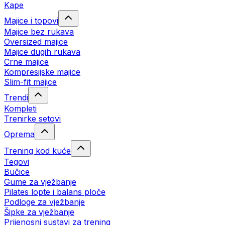
Kape
Majice i topovi
Majice bez rukava
Oversized majice
Majice dugih rukava
Crne majice
Kompresijske majice
Slim-fit majice
Trendi
Kompleti
Trenirke setovi
Oprema
Trening kod kuće
Tegovi
Bučice
Gume za vježbanje
Pilates lopte i balans ploče
Podloge za vježbanje
Šipke za vježbanje
Prijenosni sustavi za trening