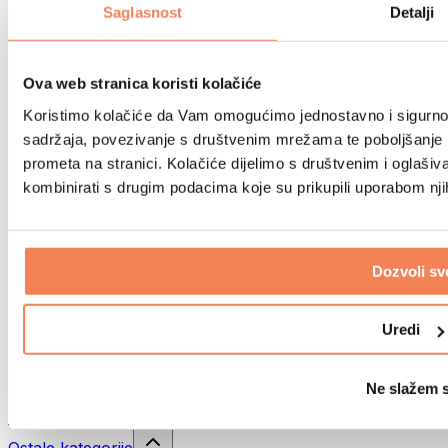
Sportske torbe
Saglasnost
Detalji
Ruksaci
Oprema prema aktivnosti
Trčanje
Ova web stranica koristi kolačiće
Borilački sportovi
Koristimo kolačiće da Vam omogućimo jednostavno i sigurno ko
Biciklizam
Joga i pilates
sadržaja, povezivanje s društvenim mrežama te poboljšanje k
Kupanje hladnom vodom
prometa na stranici. Kolačiće dijelimo s društvenim i oglaš
Plivanje
kombinirati s drugim podacima koje su prikupili uporabom nj
Planinarenje
Biohacking
Terapija crvenim svjetlom
Filteri i vrčevi za vodu
Dozvoli sv
Eko kućanstvo
Deterdženti za rublje
Uredi
Sredstva za čišćenje
Prirodna kozmetika
Ne slažem 
Gelovi za tuširanje i sapuni
Šamponi i kozmetika za kosu