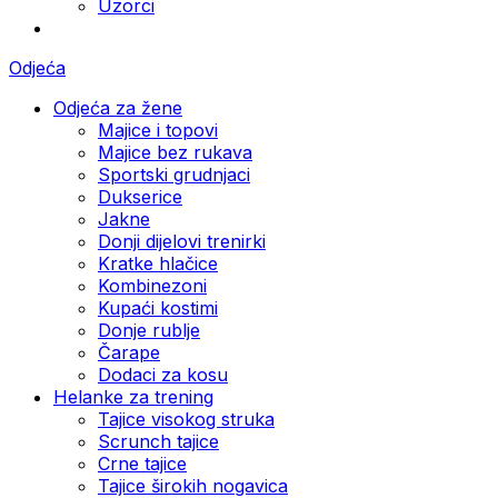
Uzorci
Odjeća
Odjeća za žene
Majice i topovi
Majice bez rukava
Sportski grudnjaci
Dukserice
Jakne
Donji dijelovi trenirki
Kratke hlačice
Kombinezoni
Kupaći kostimi
Donje rublje
Čarape
Dodaci za kosu
Helanke za trening
Tajice visokog struka
Scrunch tajice
Crne tajice
Tajice širokih nogavica