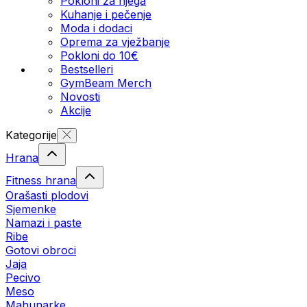
Pokloni za njega
Kuhanje i pečenje
Moda i dodaci
Oprema za vježbanje
Pokloni do 10€
Bestselleri
GymBeam Merch
Novosti
Akcije
Kategorije
Hrana
Fitness hrana
Orašasti plodovi
Sjemenke
Namazi i paste
Ribe
Gotovi obroci
Jaja
Pecivo
Meso
Mahunarke