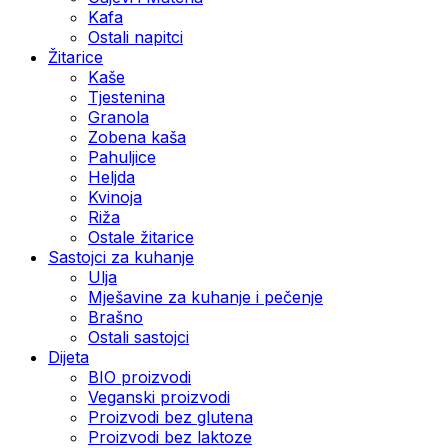
Kafa
Ostali napitci
Žitarice
Kaše
Tjestenina
Granola
Zobena kaša
Pahuljice
Heljda
Kvinoja
Riža
Ostale žitarice
Sastojci za kuhanje
Ulja
Mješavine za kuhanje i pečenje
Brašno
Ostali sastojci
Dijeta
BIO proizvodi
Veganski proizvodi
Proizvodi bez glutena
Proizvodi bez laktoze