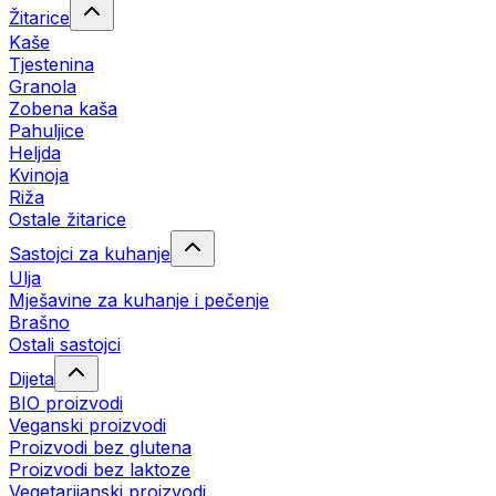
Žitarice
Kaše
Tjestenina
Granola
Zobena kaša
Pahuljice
Heljda
Kvinoja
Riža
Ostale žitarice
Sastojci za kuhanje
Ulja
Mješavine za kuhanje i pečenje
Brašno
Ostali sastojci
Dijeta
BIO proizvodi
Veganski proizvodi
Proizvodi bez glutena
Proizvodi bez laktoze
Vegetarijanski proizvodi