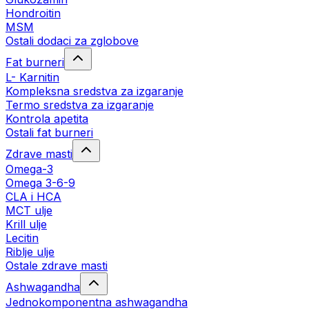
Hondroitin
MSM
Ostali dodaci za zglobove
Fat burneri
L- Karnitin
Kompleksna sredstva za izgaranje
Termo sredstva za izgaranje
Kontrola apetita
Ostali fat burneri
Zdrave masti
Omega-3
Omega 3-6-9
CLA i HCA
MCT ulje
Krill ulje
Lecitin
Riblje ulje
Ostale zdrave masti
Ashwagandha
Jednokomponentna ashwagandha