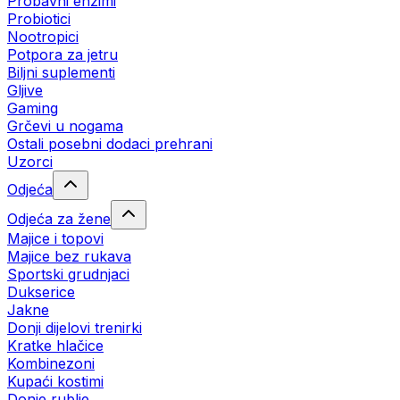
Probavni enzimi
Probiotici
Nootropici
Potpora za jetru
Biljni suplementi
Gljive
Gaming
Grčevi u nogama
Ostali posebni dodaci prehrani
Uzorci
Odjeća
Odjeća za žene
Majice i topovi
Majice bez rukava
Sportski grudnjaci
Dukserice
Jakne
Donji dijelovi trenirki
Kratke hlačice
Kombinezoni
Kupaći kostimi
Donje rublje