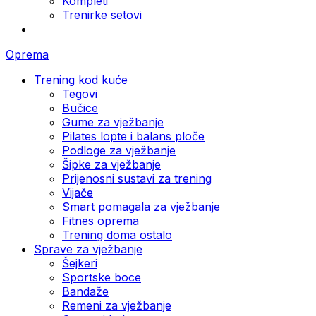
Kompleti
Trenirke setovi
Oprema
Trening kod kuće
Tegovi
Bučice
Gume za vježbanje
Pilates lopte i balans ploče
Podloge za vježbanje
Šipke za vježbanje
Prijenosni sustavi za trening
Vijače
Smart pomagala za vježbanje
Fitnes oprema
Trening doma ostalo
Sprave za vježbanje
Šejkeri
Sportske boce
Bandaže
Remeni za vježbanje