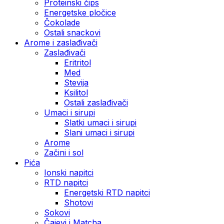
Proteinski čips
Energetske pločice
Čokolade
Ostali snackovi
Arome i zaslađivači
Zaslađivači
Eritritol
Med
Stevija
Ksilitol
Ostali zaslađivači
Umaci i sirupi
Slatki umaci i sirupi
Slani umaci i sirupi
Arome
Začini i sol
Pića
Ionski napitci
RTD napitci
Energetski RTD napitci
Shotovi
Sokovi
Čajevi i Matcha