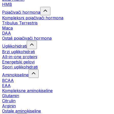
HMB
Pojačivači hormona
Kompleksni pojačivači hormona
Tribulus Terrestris
Maca
DAA
Ostali pojačivači hormona
Ugljikohidrati
Brzi ugljikohidrati
All-in-one proteini
Energetski gelovi
Spori ugljikohidrati
Aminokiseline
BCAA
EAA
Kompleksne aminokiseline
Glutamin
Citrulin
Arginin
Ostale aminokiseline