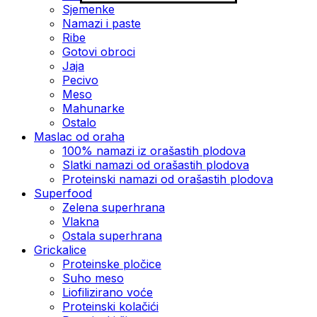
Sjemenke
Namazi i paste
Ribe
Gotovi obroci
Jaja
Pecivo
Meso
Mahunarke
Ostalo
Maslac od oraha
100% namazi iz orašastih plodova
Slatki namazi od orašastih plodova
Proteinski namazi od orašastih plodova
Superfood
Zelena superhrana
Vlakna
Ostala superhrana
Grickalice
Proteinske pločice
Suho meso
Liofilizirano voće
Proteinski kolačići