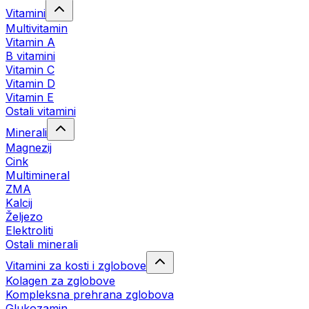
Vitamini
Multivitamin
Vitamin A
B vitamini
Vitamin C
Vitamin D
Vitamin E
Ostali vitamini
Minerali
Magnezij
Cink
Multimineral
ZMA
Kalcij
Željezo
Elektroliti
Ostali minerali
Vitamini za kosti i zglobove
Kolagen za zglobove
Kompleksna prehrana zglobova
Glukozamin