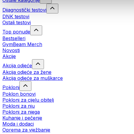
Ostale kategorije
Dijagnostički testovi
DNK testovi
Ostali testovi
Top ponude
Bestselleri
GymBeam Merch
Novosti
Akcije
Akcija odjeće
Akcija odjeće za žene
Akcija odjeće za muškarce
Pokloni
Poklon bonovi
Pokloni za cijelu obitelj
Pokloni za nju
Pokloni za njega
Kuhanje i pečenje
Moda i dodaci
Oprema za vježbanje