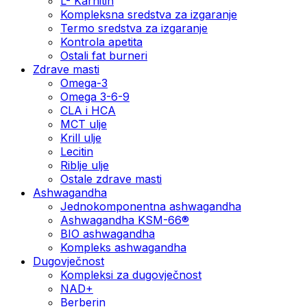
L- Karnitin
Kompleksna sredstva za izgaranje
Termo sredstva za izgaranje
Kontrola apetita
Ostali fat burneri
Zdrave masti
Omega-3
Omega 3-6-9
CLA i HCA
MCT ulje
Krill ulje
Lecitin
Riblje ulje
Ostale zdrave masti
Ashwagandha
Jednokomponentna ashwagandha
Ashwagandha KSM-66®
BIO ashwagandha
Kompleks ashwagandha
Dugovječnost
Kompleksi za dugovječnost
NAD+
Berberin