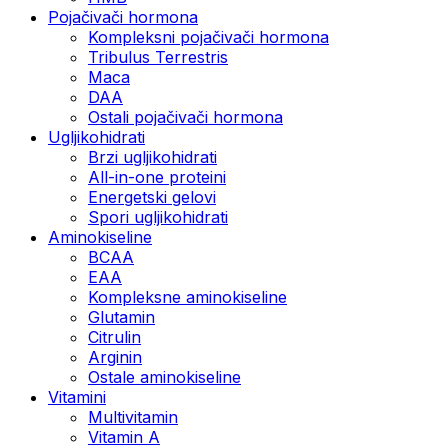
Pojačivači hormona
Kompleksni pojačivači hormona
Tribulus Terrestris
Maca
DAA
Ostali pojačivači hormona
Ugljikohidrati
Brzi ugljikohidrati
All-in-one proteini
Energetski gelovi
Spori ugljikohidrati
Aminokiseline
BCAA
EAA
Kompleksne aminokiseline
Glutamin
Citrulin
Arginin
Ostale aminokiseline
Vitamini
Multivitamin
Vitamin A