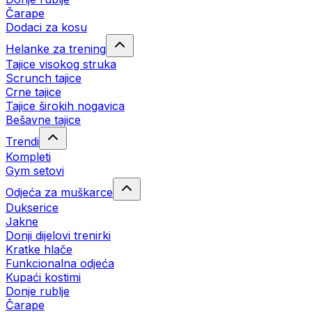
Čarape
Dodaci za kosu
Helanke za trening
Tajice visokog struka
Scrunch tajice
Crne tajice
Tajice širokih nogavica
Bešavne tajice
Trendi
Kompleti
Gym setovi
Odjeća za muškarce
Dukserice
Jakne
Donji dijelovi trenirki
Kratke hlače
Funkcionalna odjeća
Kupaći kostimi
Donje rublje
Čarape