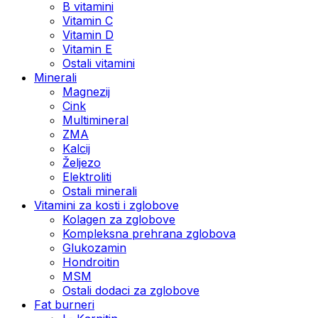
B vitamini
Vitamin C
Vitamin D
Vitamin E
Ostali vitamini
Minerali
Magnezij
Cink
Multimineral
ZMA
Kalcij
Željezo
Elektroliti
Ostali minerali
Vitamini za kosti i zglobove
Kolagen za zglobove
Kompleksna prehrana zglobova
Glukozamin
Hondroitin
MSM
Ostali dodaci za zglobove
Fat burneri