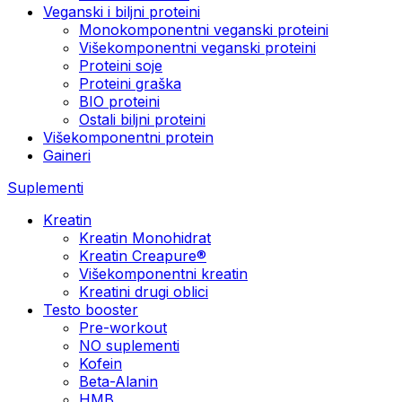
Veganski i biljni proteini
Monokomponentni veganski proteini
Višekomponentni veganski proteini
Proteini soje
Proteini graška
BIO proteini
Ostali biljni proteini
Višekomponentni protein
Gaineri
Suplementi
Kreatin
Kreatin Monohidrat
Kreatin Creapure®
Višekomponentni kreatin
Kreatini drugi oblici
Testo booster
Pre-workout
NO suplementi
Kofein
Beta-Alanin
HMB