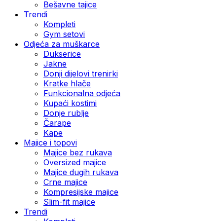
Bešavne tajice
Trendi
Kompleti
Gym setovi
Odjeća za muškarce
Dukserice
Jakne
Donji dijelovi trenirki
Kratke hlače
Funkcionalna odjeća
Kupaći kostimi
Donje rublje
Čarape
Kape
Majice i topovi
Majice bez rukava
Oversized majice
Majice dugih rukava
Crne majice
Kompresijske majice
Slim-fit majice
Trendi