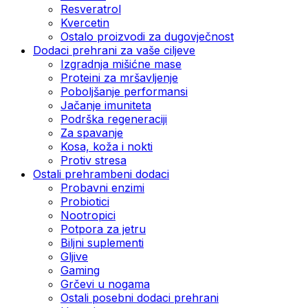
Resveratrol
Kvercetin
Ostalo proizvodi za dugovječnost
Dodaci prehrani za vaše ciljeve
Izgradnja mišićne mase
Proteini za mršavljenje
Poboljšanje performansi
Jačanje imuniteta
Podrška regeneraciji
Za spavanje
Kosa, koža i nokti
Protiv stresa
Ostali prehrambeni dodaci
Probavni enzimi
Probiotici
Nootropici
Potpora za jetru
Biljni suplementi
Gljive
Gaming
Grčevi u nogama
Ostali posebni dodaci prehrani