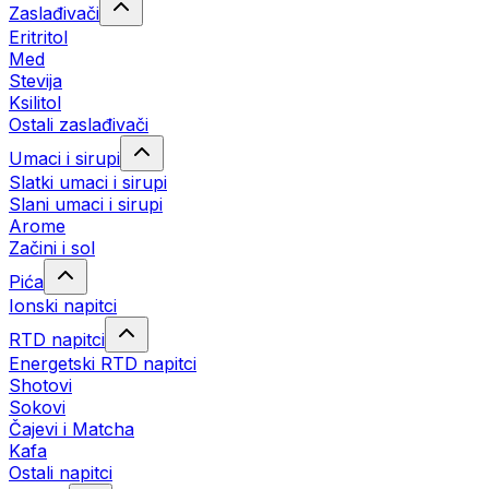
Zaslađivači
Eritritol
Med
Stevija
Ksilitol
Ostali zaslađivači
Umaci i sirupi
Slatki umaci i sirupi
Slani umaci i sirupi
Arome
Začini i sol
Pića
Ionski napitci
RTD napitci
Energetski RTD napitci
Shotovi
Sokovi
Čajevi i Matcha
Kafa
Ostali napitci