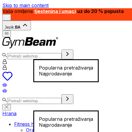
Skip to main content
Vaša omiljena
tjestenina i umaci
uz do 20 % popusta
Jezik:
BA
Popularna pretraživanja
Najprodavanije
Hrana
Popularna pretraživanja
Fitness hrana
Najprodavanije
Orašasti plodovi