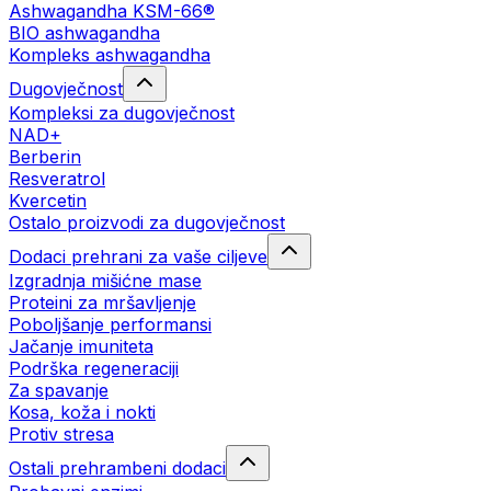
Ashwagandha KSM-66®
BIO ashwagandha
Kompleks ashwagandha
Dugovječnost
Kompleksi za dugovječnost
NAD+
Berberin
Resveratrol
Kvercetin
Ostalo proizvodi za dugovječnost
Dodaci prehrani za vaše ciljeve
Izgradnja mišićne mase
Proteini za mršavljenje
Poboljšanje performansi
Jačanje imuniteta
Podrška regeneraciji
Za spavanje
Kosa, koža i nokti
Protiv stresa
Ostali prehrambeni dodaci