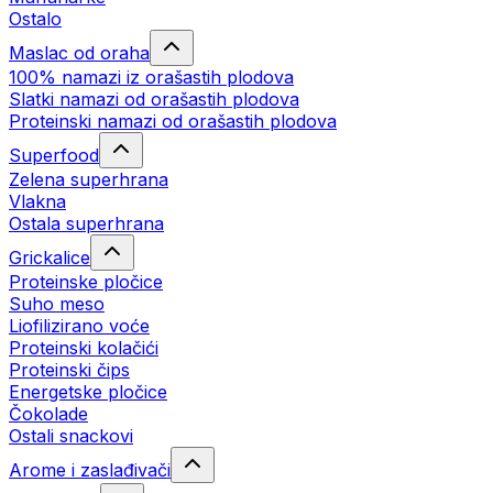
Ostalo
Maslac od oraha
100% namazi iz orašastih plodova
Slatki namazi od orašastih plodova
Proteinski namazi od orašastih plodova
Superfood
Zelena superhrana
Vlakna
Ostala superhrana
Grickalice
Proteinske pločice
Suho meso
Liofilizirano voće
Proteinski kolačići
Proteinski čips
Energetske pločice
Čokolade
Ostali snackovi
Arome i zaslađivači