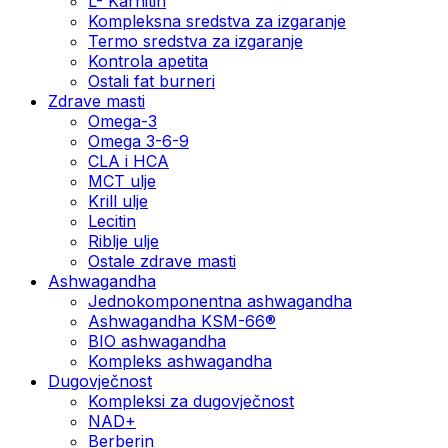
L- Karnitin
Kompleksna sredstva za izgaranje
Termo sredstva za izgaranje
Kontrola apetita
Ostali fat burneri
Zdrave masti
Omega-3
Omega 3-6-9
CLA i HCA
MCT ulje
Krill ulje
Lecitin
Riblje ulje
Ostale zdrave masti
Ashwagandha
Jednokomponentna ashwagandha
Ashwagandha KSM-66®
BIO ashwagandha
Kompleks ashwagandha
Dugovječnost
Kompleksi za dugovječnost
NAD+
Berberin