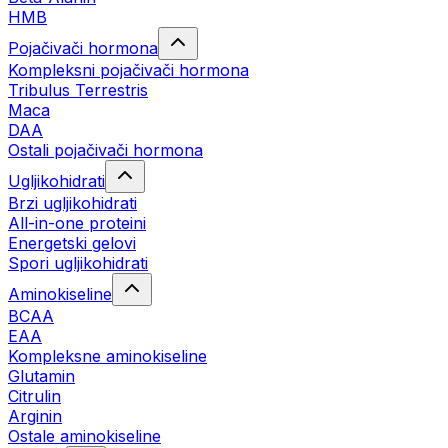
HMB
Pojačivači hormona
Kompleksni pojačivači hormona
Tribulus Terrestris
Maca
DAA
Ostali pojačivači hormona
Ugljikohidrati
Brzi ugljikohidrati
All-in-one proteini
Energetski gelovi
Spori ugljikohidrati
Aminokiseline
BCAA
EAA
Kompleksne aminokiseline
Glutamin
Citrulin
Arginin
Ostale aminokiseline