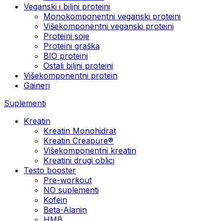
Veganski i biljni proteini
Monokomponentni veganski proteini
Višekomponentni veganski proteini
Proteini soje
Proteini graška
BIO proteini
Ostali biljni proteini
Višekomponentni protein
Gaineri
Suplementi
Kreatin
Kreatin Monohidrat
Kreatin Creapure®
Višekomponentni kreatin
Kreatini drugi oblici
Testo booster
Pre-workout
NO suplementi
Kofein
Beta-Alanin
HMB