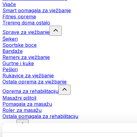
Vijače
Smart pomagala za vježbanje
Fitnes oprema
Trening doma ostalo
Sprave za vježbanje
Šejkeri
Sportske boce
Bandaže
Remeni za vježbanje
Gurtne i kuke
Peškiri
Rukavice za vježbanje
Ostala oprema za vježbanje
Oprema za rehabilitaciju
Masažni pištolj
Pomagala za masažu
Roler za masažu
Ostala pomagala za rehabilitaciju
Torbe
Torbe za hranu