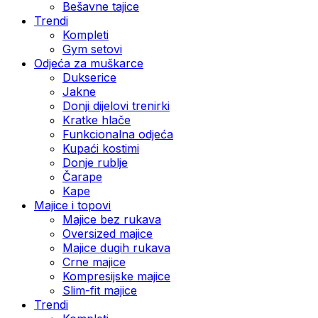
Bešavne tajice
Trendi
Kompleti
Gym setovi
Odjeća za muškarce
Dukserice
Jakne
Donji dijelovi trenirki
Kratke hlače
Funkcionalna odjeća
Kupaći kostimi
Donje rublje
Čarape
Kape
Majice i topovi
Majice bez rukava
Oversized majice
Majice dugih rukava
Crne majice
Kompresijske majice
Slim-fit majice
Trendi