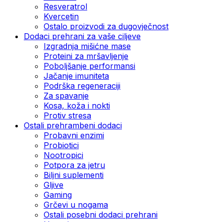
Resveratrol
Kvercetin
Ostalo proizvodi za dugovječnost
Dodaci prehrani za vaše ciljeve
Izgradnja mišićne mase
Proteini za mršavljenje
Poboljšanje performansi
Jačanje imuniteta
Podrška regeneraciji
Za spavanje
Kosa, koža i nokti
Protiv stresa
Ostali prehrambeni dodaci
Probavni enzimi
Probiotici
Nootropici
Potpora za jetru
Biljni suplementi
Gljive
Gaming
Grčevi u nogama
Ostali posebni dodaci prehrani