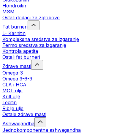
Hondroitin
MSM
Ostali dodaci za zglobove
Fat burneri
L- Karnitin
Kompleksna sredstva za izgaranje
Termo sredstva za izgaranje
Kontrola apetita
Ostali fat burneri
Zdrave masti
Omega-3
Omega 3-6-9
CLA i HCA
MCT ulje
Krill ulje
Lecitin
Riblje ulje
Ostale zdrave masti
Ashwagandha
Jednokomponentna ashwagandha