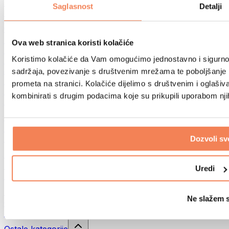
Sportske torbe
Saglasnost
Detalji
Ruksaci
Oprema prema aktivnosti
Trčanje
Ova web stranica koristi kolačiće
Borilački sportovi
Koristimo kolačiće da Vam omogućimo jednostavno i sigurno ko
Biciklizam
Joga i pilates
sadržaja, povezivanje s društvenim mrežama te poboljšanje k
Kupanje hladnom vodom
prometa na stranici. Kolačiće dijelimo s društvenim i oglaš
Plivanje
kombinirati s drugim podacima koje su prikupili uporabom nj
Planinarenje
Biohacking
Terapija crvenim svjetlom
Filteri i vrčevi za vodu
Dozvoli sv
Eko kućanstvo
Deterdženti za rublje
Uredi
Sredstva za čišćenje
Prirodna kozmetika
Ne slažem 
Gelovi za tuširanje i sapuni
Šamponi i kozmetika za kosu