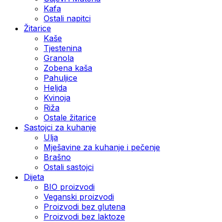
Kafa
Ostali napitci
Žitarice
Kaše
Tjestenina
Granola
Zobena kaša
Pahuljice
Heljda
Kvinoja
Riža
Ostale žitarice
Sastojci za kuhanje
Ulja
Mješavine za kuhanje i pečenje
Brašno
Ostali sastojci
Dijeta
BIO proizvodi
Veganski proizvodi
Proizvodi bez glutena
Proizvodi bez laktoze