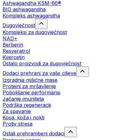
Ashwagandha KSM-66®
BIO ashwagandha
Kompleks ashwagandha
Dugovječnost
Kompleksi za dugovječnost
NAD+
Berberin
Resveratrol
Kvercetin
Ostalo proizvodi za dugovječnost
Dodaci prehrani za vaše ciljeve
Izgradnja mišićne mase
Proteini za mršavljenje
Poboljšanje performansi
Jačanje imuniteta
Podrška regeneraciji
Za spavanje
Kosa, koža i nokti
Protiv stresa
Ostali prehrambeni dodaci