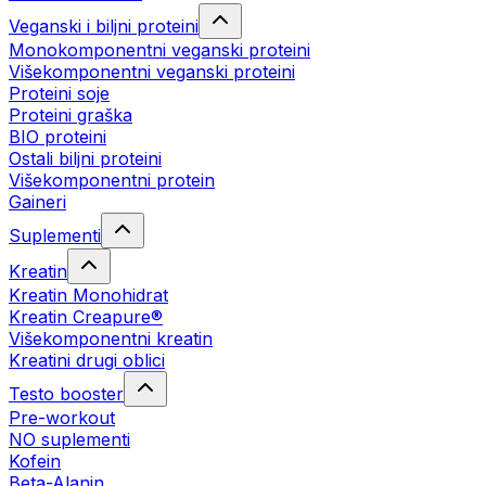
Veganski i biljni proteini
Monokomponentni veganski proteini
Višekomponentni veganski proteini
Proteini soje
Proteini graška
BIO proteini
Ostali biljni proteini
Višekomponentni protein
Gaineri
Suplementi
Kreatin
Kreatin Monohidrat
Kreatin Creapure®
Višekomponentni kreatin
Kreatini drugi oblici
Testo booster
Pre-workout
NO suplementi
Kofein
Beta-Alanin