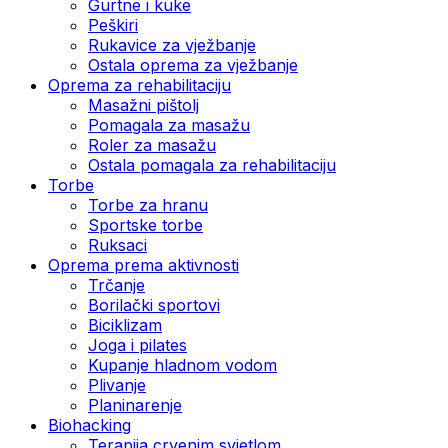
Gurtne i kuke
Peškiri
Rukavice za vježbanje
Ostala oprema za vježbanje
Oprema za rehabilitaciju
Masažni pištolj
Pomagala za masažu
Roler za masažu
Ostala pomagala za rehabilitaciju
Torbe
Torbe za hranu
Sportske torbe
Ruksaci
Oprema prema aktivnosti
Trčanje
Borilački sportovi
Biciklizam
Joga i pilates
Kupanje hladnom vodom
Plivanje
Planinarenje
Biohacking
Terapija crvenim svjetlom