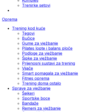
Kompleti
Trenirke setovi
Oprema
Trening kod kuće
Tegovi
Bučice
Gume za vježbanje
Pilates lopte i balans ploče
Podloge za vježbanje
Šipke za vježbanje
Prijenosni sustavi za trening
Vijače
Smart pomagala za vježbanje
Fitnes oprema
Trening doma ostalo
Sprave za vježbanje
Šejkeri
Sportske boce
Bandaže
Remeni za vježbanje