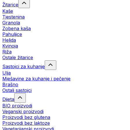
Žitarice
Kaše
Tjestenina
Granola
Zobena kaša
Pahuljice
Heljda
Kvinoja
Riža
Ostale žitarice
Sastojci za kuhanje
Ulja
Mješavine za kuhanje i pečenje
Brašno
Ostali sastojci
Dijeta
BIO proizvodi
Veganski proizvodi
Proizvodi bez glutena
Proizvodi bez laktoze
Vegetarijanski proizvodi