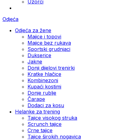
Uzorci
Odjeća
Odjeća za žene
Majice i topovi
Majice bez rukava
Sportski grudnjaci
Dukserice
Jakne
Donji dijelovi trenirki
Kratke hlačice
Kombinezoni
Kupaći kostimi
Donje rublje
Čarape
Dodaci za kosu
Helanke za trening
Tajice visokog struka
Scrunch tajice
Crne tajice
Tajice širokih nogavica