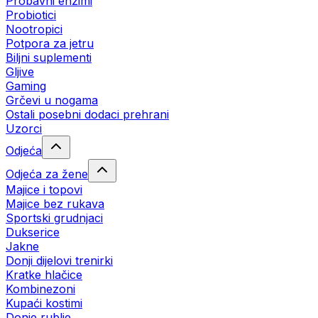
Probavni enzimi
Probiotici
Nootropici
Potpora za jetru
Biljni suplementi
Gljive
Gaming
Grčevi u nogama
Ostali posebni dodaci prehrani
Uzorci
Odjeća
Odjeća za žene
Majice i topovi
Majice bez rukava
Sportski grudnjaci
Dukserice
Jakne
Donji dijelovi trenirki
Kratke hlačice
Kombinezoni
Kupaći kostimi
Donje rublje