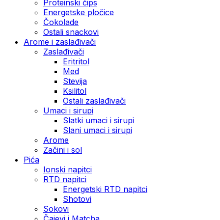
Proteinski čips
Energetske pločice
Čokolade
Ostali snackovi
Arome i zaslađivači
Zaslađivači
Eritritol
Med
Stevija
Ksilitol
Ostali zaslađivači
Umaci i sirupi
Slatki umaci i sirupi
Slani umaci i sirupi
Arome
Začini i sol
Pića
Ionski napitci
RTD napitci
Energetski RTD napitci
Shotovi
Sokovi
Čajevi i Matcha