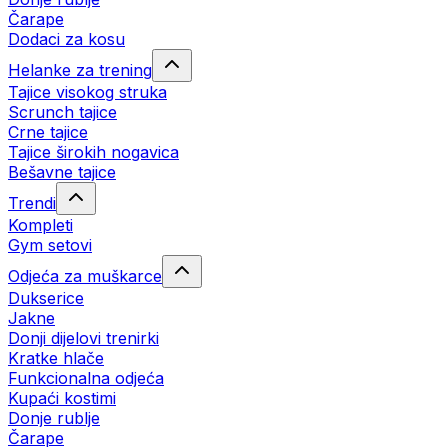
Čarape
Dodaci za kosu
Helanke za trening
Tajice visokog struka
Scrunch tajice
Crne tajice
Tajice širokih nogavica
Bešavne tajice
Trendi
Kompleti
Gym setovi
Odjeća za muškarce
Dukserice
Jakne
Donji dijelovi trenirki
Kratke hlače
Funkcionalna odjeća
Kupaći kostimi
Donje rublje
Čarape