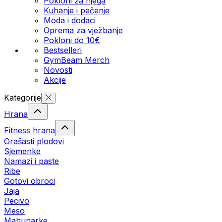
Pokloni za njega
Kuhanje i pečenje
Moda i dodaci
Oprema za vježbanje
Pokloni do 10€
Bestselleri
GymBeam Merch
Novosti
Akcije
Kategorije
Hrana
Fitness hrana
Orašasti plodovi
Sjemenke
Namazi i paste
Ribe
Gotovi obroci
Jaja
Pecivo
Meso
Mahunarke