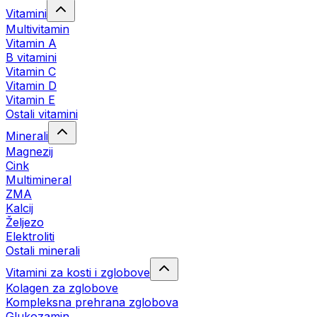
Vitamini
Multivitamin
Vitamin A
B vitamini
Vitamin C
Vitamin D
Vitamin E
Ostali vitamini
Minerali
Magnezij
Cink
Multimineral
ZMA
Kalcij
Željezo
Elektroliti
Ostali minerali
Vitamini za kosti i zglobove
Kolagen za zglobove
Kompleksna prehrana zglobova
Glukozamin