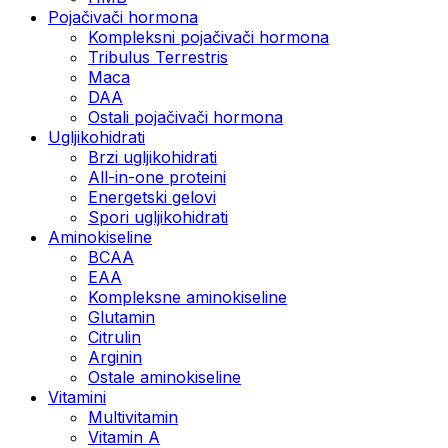
Pojačivači hormona
Kompleksni pojačivači hormona
Tribulus Terrestris
Maca
DAA
Ostali pojačivači hormona
Ugljikohidrati
Brzi ugljikohidrati
All-in-one proteini
Energetski gelovi
Spori ugljikohidrati
Aminokiseline
BCAA
EAA
Kompleksne aminokiseline
Glutamin
Citrulin
Arginin
Ostale aminokiseline
Vitamini
Multivitamin
Vitamin A