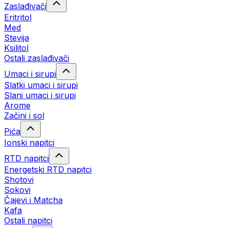
Zaslađivači
Eritritol
Med
Stevija
Ksilitol
Ostali zaslađivači
Umaci i sirupi
Slatki umaci i sirupi
Slani umaci i sirupi
Arome
Začini i sol
Pića
Ionski napitci
RTD napitci
Energetski RTD napitci
Shotovi
Sokovi
Čajevi i Matcha
Kafa
Ostali napitci