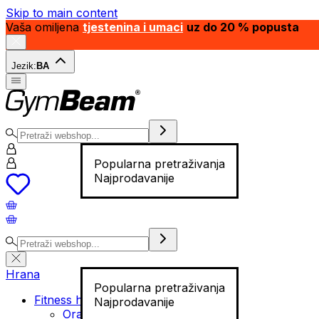
Skip to main content
Vaša omiljena
tjestenina i umaci
uz do 20 % popusta
Jezik:
BA
Popularna pretraživanja
Najprodavanije
Hrana
Popularna pretraživanja
Fitness hrana
Najprodavanije
Orašasti plodovi