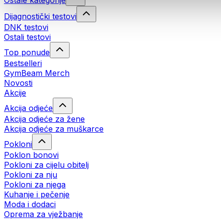
Ostale kategorije
Dijagnostički testovi
DNK testovi
Ostali testovi
Top ponude
Bestselleri
GymBeam Merch
Novosti
Akcije
Akcija odjeće
Akcija odjeće za žene
Akcija odjeće za muškarce
Pokloni
Poklon bonovi
Pokloni za cijelu obitelj
Pokloni za nju
Pokloni za njega
Kuhanje i pečenje
Moda i dodaci
Oprema za vježbanje