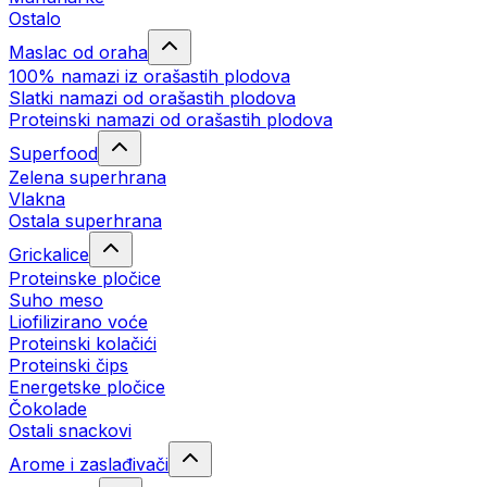
Ostalo
Maslac od oraha
100% namazi iz orašastih plodova
Slatki namazi od orašastih plodova
Proteinski namazi od orašastih plodova
Superfood
Zelena superhrana
Vlakna
Ostala superhrana
Grickalice
Proteinske pločice
Suho meso
Liofilizirano voće
Proteinski kolačići
Proteinski čips
Energetske pločice
Čokolade
Ostali snackovi
Arome i zaslađivači