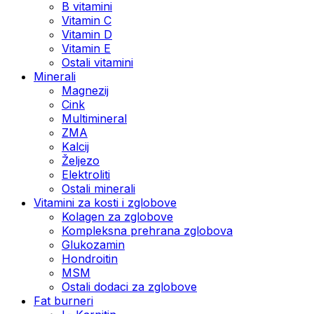
B vitamini
Vitamin C
Vitamin D
Vitamin E
Ostali vitamini
Minerali
Magnezij
Cink
Multimineral
ZMA
Kalcij
Željezo
Elektroliti
Ostali minerali
Vitamini za kosti i zglobove
Kolagen za zglobove
Kompleksna prehrana zglobova
Glukozamin
Hondroitin
MSM
Ostali dodaci za zglobove
Fat burneri