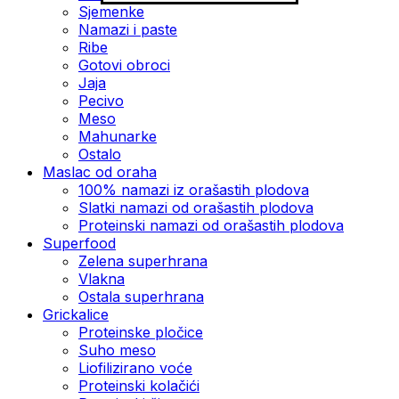
Sjemenke
Namazi i paste
Ribe
Gotovi obroci
Jaja
Pecivo
Meso
Mahunarke
Ostalo
Maslac od oraha
100% namazi iz orašastih plodova
Slatki namazi od orašastih plodova
Proteinski namazi od orašastih plodova
Superfood
Zelena superhrana
Vlakna
Ostala superhrana
Grickalice
Proteinske pločice
Suho meso
Liofilizirano voće
Proteinski kolačići