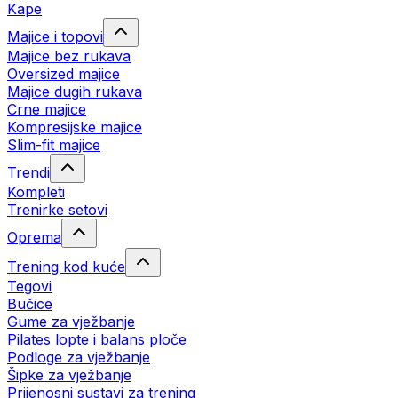
Kape
Majice i topovi
Majice bez rukava
Oversized majice
Majice dugih rukava
Crne majice
Kompresijske majice
Slim-fit majice
Trendi
Kompleti
Trenirke setovi
Oprema
Trening kod kuće
Tegovi
Bučice
Gume za vježbanje
Pilates lopte i balans ploče
Podloge za vježbanje
Šipke za vježbanje
Prijenosni sustavi za trening