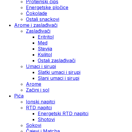
Proteinski čips
Energetske pločice
Čokolade
Ostali snackovi
Arome i zaslađivači
Zaslađivači
Eritritol
Med
Stevija
Ksilitol
Ostali zaslađivači
Umaci i sirupi
Slatki umaci i sirupi
Slani umaci i sirupi
Arome
Začini i sol
Pića
Ionski napitci
RTD napitci
Energetski RTD napitci
Shotovi
Sokovi
Čajevi i Matcha