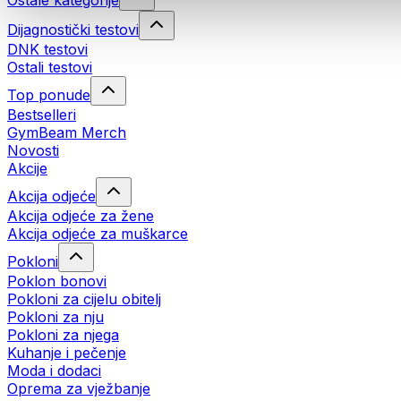
Ostale kategorije
Dijagnostički testovi
DNK testovi
Ostali testovi
Top ponude
Bestselleri
GymBeam Merch
Novosti
Akcije
Akcija odjeće
Akcija odjeće za žene
Akcija odjeće za muškarce
Pokloni
Poklon bonovi
Pokloni za cijelu obitelj
Pokloni za nju
Pokloni za njega
Kuhanje i pečenje
Moda i dodaci
Oprema za vježbanje