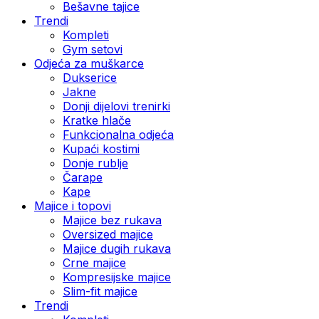
Bešavne tajice
Trendi
Kompleti
Gym setovi
Odjeća za muškarce
Dukserice
Jakne
Donji dijelovi trenirki
Kratke hlače
Funkcionalna odjeća
Kupaći kostimi
Donje rublje
Čarape
Kape
Majice i topovi
Majice bez rukava
Oversized majice
Majice dugih rukava
Crne majice
Kompresijske majice
Slim-fit majice
Trendi