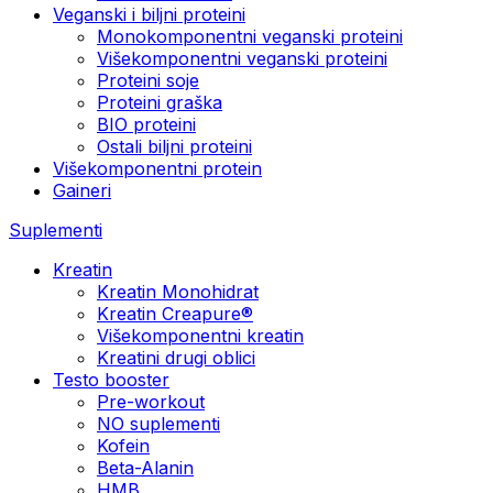
Veganski i biljni proteini
Monokomponentni veganski proteini
Višekomponentni veganski proteini
Proteini soje
Proteini graška
BIO proteini
Ostali biljni proteini
Višekomponentni protein
Gaineri
Suplementi
Kreatin
Kreatin Monohidrat
Kreatin Creapure®
Višekomponentni kreatin
Kreatini drugi oblici
Testo booster
Pre-workout
NO suplementi
Kofein
Beta-Alanin
HMB