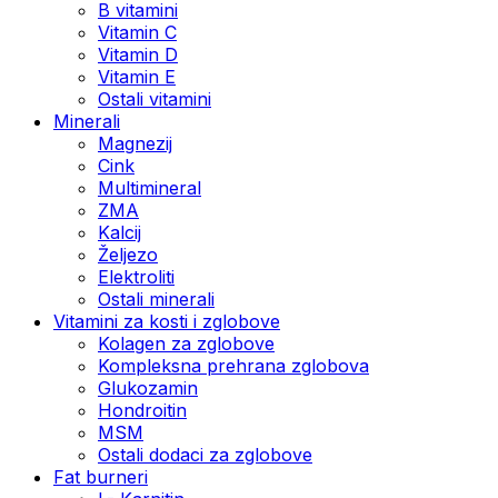
B vitamini
Vitamin C
Vitamin D
Vitamin E
Ostali vitamini
Minerali
Magnezij
Cink
Multimineral
ZMA
Kalcij
Željezo
Elektroliti
Ostali minerali
Vitamini za kosti i zglobove
Kolagen za zglobove
Kompleksna prehrana zglobova
Glukozamin
Hondroitin
MSM
Ostali dodaci za zglobove
Fat burneri