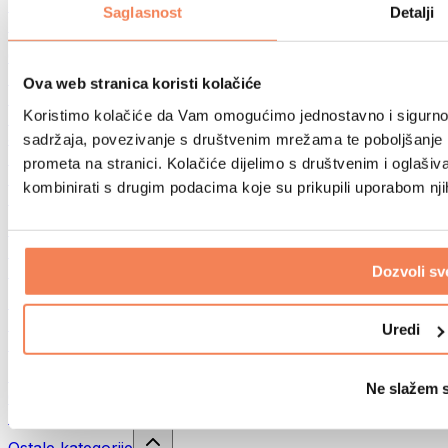
Sportske torbe
Saglasnost
Detalji
Ruksaci
Oprema prema aktivnosti
Trčanje
Ova web stranica koristi kolačiće
Borilački sportovi
Koristimo kolačiće da Vam omogućimo jednostavno i sigurno ko
Biciklizam
Joga i pilates
sadržaja, povezivanje s društvenim mrežama te poboljšanje k
Kupanje hladnom vodom
prometa na stranici. Kolačiće dijelimo s društvenim i oglaš
Plivanje
kombinirati s drugim podacima koje su prikupili uporabom nj
Planinarenje
Biohacking
Terapija crvenim svjetlom
Filteri i vrčevi za vodu
Dozvoli sv
Eko kućanstvo
Deterdženti za rublje
Uredi
Sredstva za čišćenje
Prirodna kozmetika
Ne slažem 
Gelovi za tuširanje i sapuni
Šamponi i kozmetika za kosu