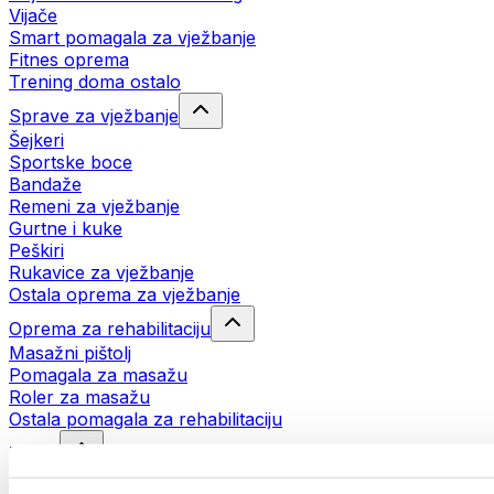
Vijače
Smart pomagala za vježbanje
Fitnes oprema
Trening doma ostalo
Sprave za vježbanje
Šejkeri
Sportske boce
Bandaže
Remeni za vježbanje
Gurtne i kuke
Peškiri
Rukavice za vježbanje
Ostala oprema za vježbanje
Oprema za rehabilitaciju
Masažni pištolj
Pomagala za masažu
Roler za masažu
Ostala pomagala za rehabilitaciju
Torbe
Torbe za hranu