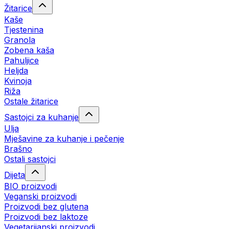
Žitarice
Kaše
Tjestenina
Granola
Zobena kaša
Pahuljice
Heljda
Kvinoja
Riža
Ostale žitarice
Sastojci za kuhanje
Ulja
Mješavine za kuhanje i pečenje
Brašno
Ostali sastojci
Dijeta
BIO proizvodi
Veganski proizvodi
Proizvodi bez glutena
Proizvodi bez laktoze
Vegetarijanski proizvodi