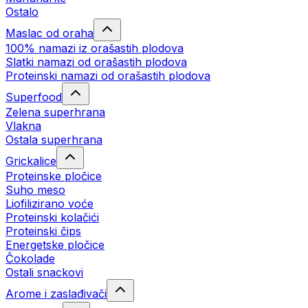
Ostalo
Maslac od oraha
100% namazi iz orašastih plodova
Slatki namazi od orašastih plodova
Proteinski namazi od orašastih plodova
Superfood
Zelena superhrana
Vlakna
Ostala superhrana
Grickalice
Proteinske pločice
Suho meso
Liofilizirano voće
Proteinski kolačići
Proteinski čips
Energetske pločice
Čokolade
Ostali snackovi
Arome i zaslađivači