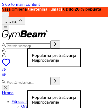
Skip to main content
Vaša omiljena
tjestenina i umaci
uz do 20 % popusta
Jezik:
BA
Popularna pretraživanja
Najprodavanije
Hrana
Popularna pretraživanja
Fitness hrana
Najprodavanije
Orašasti plodovi