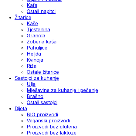
Kafa
Ostali napitci
Žitarice
Kaše
Tjestenina
Granola
Zobena kaša
Pahuljice
Heljda
Kvinoja
Riža
Ostale žitarice
Sastojci za kuhanje
Ulja
Mješavine za kuhanje i pečenje
Brašno
Ostali sastojci
Dijeta
BIO proizvodi
Veganski proizvodi
Proizvodi bez glutena
Proizvodi bez laktoze