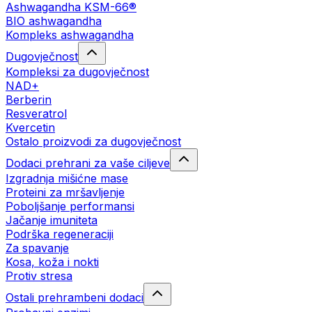
Ashwagandha KSM-66®
BIO ashwagandha
Kompleks ashwagandha
Dugovječnost
Kompleksi za dugovječnost
NAD+
Berberin
Resveratrol
Kvercetin
Ostalo proizvodi za dugovječnost
Dodaci prehrani za vaše ciljeve
Izgradnja mišićne mase
Proteini za mršavljenje
Poboljšanje performansi
Jačanje imuniteta
Podrška regeneraciji
Za spavanje
Kosa, koža i nokti
Protiv stresa
Ostali prehrambeni dodaci