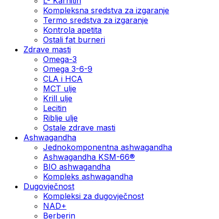
L- Karnitin
Kompleksna sredstva za izgaranje
Termo sredstva za izgaranje
Kontrola apetita
Ostali fat burneri
Zdrave masti
Omega-3
Omega 3-6-9
CLA i HCA
MCT ulje
Krill ulje
Lecitin
Riblje ulje
Ostale zdrave masti
Ashwagandha
Jednokomponentna ashwagandha
Ashwagandha KSM-66®
BIO ashwagandha
Kompleks ashwagandha
Dugovječnost
Kompleksi za dugovječnost
NAD+
Berberin