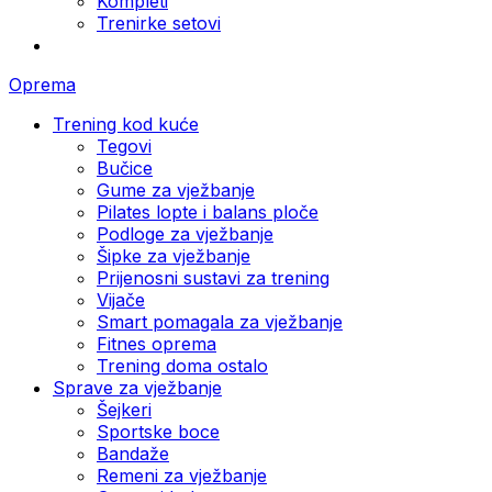
Kompleti
Trenirke setovi
Oprema
Trening kod kuće
Tegovi
Bučice
Gume za vježbanje
Pilates lopte i balans ploče
Podloge za vježbanje
Šipke za vježbanje
Prijenosni sustavi za trening
Vijače
Smart pomagala za vježbanje
Fitnes oprema
Trening doma ostalo
Sprave za vježbanje
Šejkeri
Sportske boce
Bandaže
Remeni za vježbanje