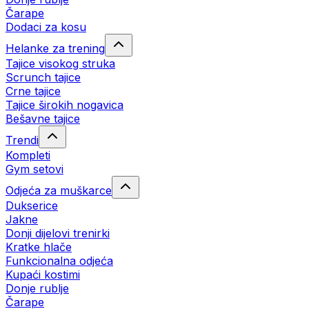
Čarape
Dodaci za kosu
Helanke za trening
Tajice visokog struka
Scrunch tajice
Crne tajice
Tajice širokih nogavica
Bešavne tajice
Trendi
Kompleti
Gym setovi
Odjeća za muškarce
Dukserice
Jakne
Donji dijelovi trenirki
Kratke hlače
Funkcionalna odjeća
Kupaći kostimi
Donje rublje
Čarape