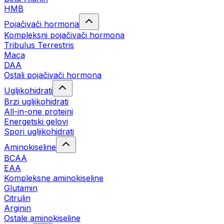
HMB
Pojačivači hormona
Kompleksni pojačivači hormona
Tribulus Terrestris
Maca
DAA
Ostali pojačivači hormona
Ugljikohidrati
Brzi ugljikohidrati
All-in-one proteini
Energetski gelovi
Spori ugljikohidrati
Aminokiseline
BCAA
EAA
Kompleksne aminokiseline
Glutamin
Citrulin
Arginin
Ostale aminokiseline