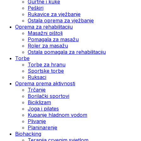
Gurtne i kuke
Peškiri
Rukavice za vježbanje
Ostala oprema za vježbanje
Oprema za rehabilitaciju
Masažni pištolj
Pomagala za masažu
Roler za masažu
Ostala pomagala za rehabilitaciju
Torbe
Torbe za hranu
Sportske torbe
Ruksaci
Oprema prema aktivnosti
Trčanje
Borilački sportovi
Biciklizam
Joga i pilates
Kupanje hladnom vodom
Plivanje
Planinarenje
Biohacking
Terapija crvenim svjetlom