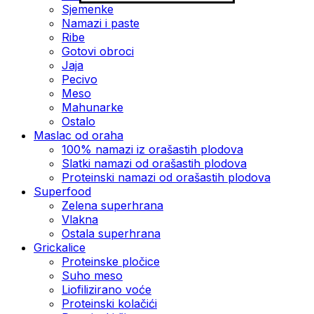
Sjemenke
Namazi i paste
Ribe
Gotovi obroci
Jaja
Pecivo
Meso
Mahunarke
Ostalo
Maslac od oraha
100% namazi iz orašastih plodova
Slatki namazi od orašastih plodova
Proteinski namazi od orašastih plodova
Superfood
Zelena superhrana
Vlakna
Ostala superhrana
Grickalice
Proteinske pločice
Suho meso
Liofilizirano voće
Proteinski kolačići