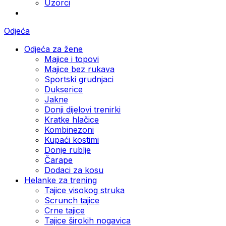
Uzorci
Odjeća
Odjeća za žene
Majice i topovi
Majice bez rukava
Sportski grudnjaci
Dukserice
Jakne
Donji dijelovi trenirki
Kratke hlačice
Kombinezoni
Kupaći kostimi
Donje rublje
Čarape
Dodaci za kosu
Helanke za trening
Tajice visokog struka
Scrunch tajice
Crne tajice
Tajice širokih nogavica