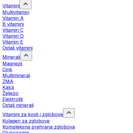
Vitamini
Multivitamin
Vitamin A
B vitamini
Vitamin C
Vitamin D
Vitamin E
Ostali vitamini
Minerali
Magnezij
Cink
Multimineral
ZMA
Kalcij
Željezo
Elektroliti
Ostali minerali
Vitamini za kosti i zglobove
Kolagen za zglobove
Kompleksna prehrana zglobova
Glukozamin