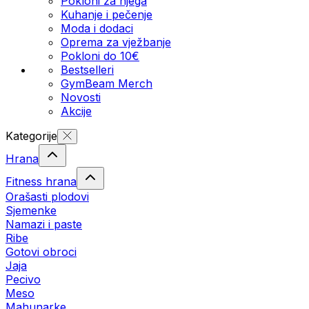
Pokloni za njega
Kuhanje i pečenje
Moda i dodaci
Oprema za vježbanje
Pokloni do 10€
Bestselleri
GymBeam Merch
Novosti
Akcije
Kategorije
Hrana
Fitness hrana
Orašasti plodovi
Sjemenke
Namazi i paste
Ribe
Gotovi obroci
Jaja
Pecivo
Meso
Mahunarke