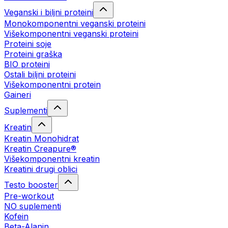
Veganski i biljni proteini
Monokomponentni veganski proteini
Višekomponentni veganski proteini
Proteini soje
Proteini graška
BIO proteini
Ostali biljni proteini
Višekomponentni protein
Gaineri
Suplementi
Kreatin
Kreatin Monohidrat
Kreatin Creapure®
Višekomponentni kreatin
Kreatini drugi oblici
Testo booster
Pre-workout
NO suplementi
Kofein
Beta-Alanin