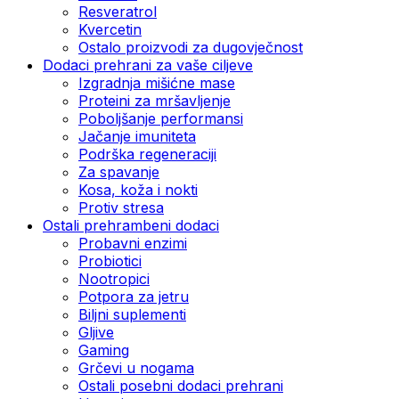
Resveratrol
Kvercetin
Ostalo proizvodi za dugovječnost
Dodaci prehrani za vaše ciljeve
Izgradnja mišićne mase
Proteini za mršavljenje
Poboljšanje performansi
Jačanje imuniteta
Podrška regeneraciji
Za spavanje
Kosa, koža i nokti
Protiv stresa
Ostali prehrambeni dodaci
Probavni enzimi
Probiotici
Nootropici
Potpora za jetru
Biljni suplementi
Gljive
Gaming
Grčevi u nogama
Ostali posebni dodaci prehrani