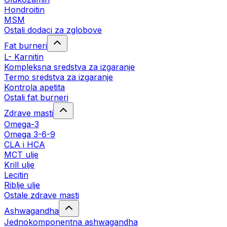
Hondroitin
MSM
Ostali dodaci za zglobove
Fat burneri
L- Karnitin
Kompleksna sredstva za izgaranje
Termo sredstva za izgaranje
Kontrola apetita
Ostali fat burneri
Zdrave masti
Omega-3
Omega 3-6-9
CLA i HCA
MCT ulje
Krill ulje
Lecitin
Riblje ulje
Ostale zdrave masti
Ashwagandha
Jednokomponentna ashwagandha