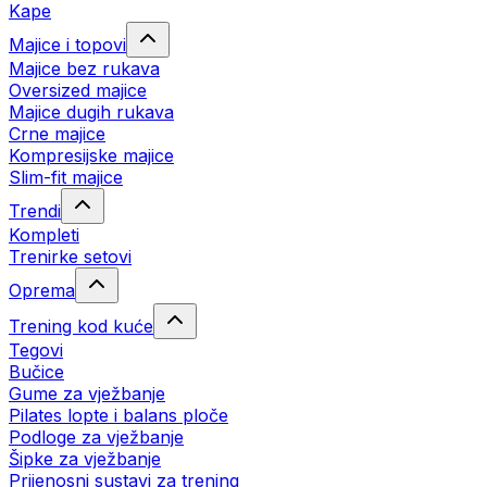
Kape
Majice i topovi
Majice bez rukava
Oversized majice
Majice dugih rukava
Crne majice
Kompresijske majice
Slim-fit majice
Trendi
Kompleti
Trenirke setovi
Oprema
Trening kod kuće
Tegovi
Bučice
Gume za vježbanje
Pilates lopte i balans ploče
Podloge za vježbanje
Šipke za vježbanje
Prijenosni sustavi za trening