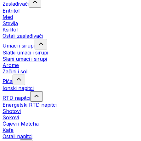
Zaslađivači
Eritritol
Med
Stevija
Ksilitol
Ostali zaslađivači
Umaci i sirupi
Slatki umaci i sirupi
Slani umaci i sirupi
Arome
Začini i sol
Pića
Ionski napitci
RTD napitci
Energetski RTD napitci
Shotovi
Sokovi
Čajevi i Matcha
Kafa
Ostali napitci