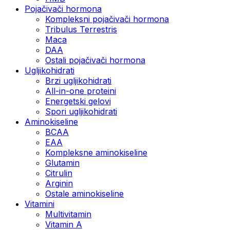
Pojačivači hormona
Kompleksni pojačivači hormona
Tribulus Terrestris
Maca
DAA
Ostali pojačivači hormona
Ugljikohidrati
Brzi ugljikohidrati
All-in-one proteini
Energetski gelovi
Spori ugljikohidrati
Aminokiseline
BCAA
EAA
Kompleksne aminokiseline
Glutamin
Citrulin
Arginin
Ostale aminokiseline
Vitamini
Multivitamin
Vitamin A