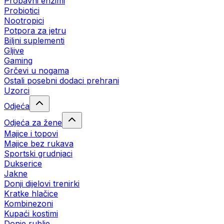
Probavni enzimi
Probiotici
Nootropici
Potpora za jetru
Biljni suplementi
Gljive
Gaming
Grčevi u nogama
Ostali posebni dodaci prehrani
Uzorci
Odjeća
Odjeća za žene
Majice i topovi
Majice bez rukava
Sportski grudnjaci
Dukserice
Jakne
Donji dijelovi trenirki
Kratke hlačice
Kombinezoni
Kupaći kostimi
Donje rublje