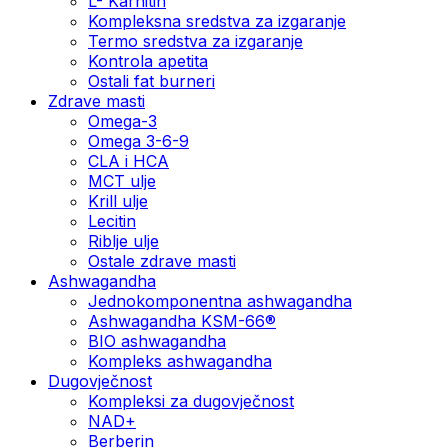
L- Karnitin
Kompleksna sredstva za izgaranje
Termo sredstva za izgaranje
Kontrola apetita
Ostali fat burneri
Zdrave masti
Omega-3
Omega 3-6-9
CLA i HCA
MCT ulje
Krill ulje
Lecitin
Riblje ulje
Ostale zdrave masti
Ashwagandha
Jednokomponentna ashwagandha
Ashwagandha KSM-66®
BIO ashwagandha
Kompleks ashwagandha
Dugovječnost
Kompleksi za dugovječnost
NAD+
Berberin