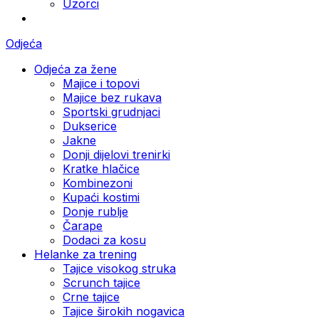
Uzorci
Odjeća
Odjeća za žene
Majice i topovi
Majice bez rukava
Sportski grudnjaci
Dukserice
Jakne
Donji dijelovi trenirki
Kratke hlačice
Kombinezoni
Kupaći kostimi
Donje rublje
Čarape
Dodaci za kosu
Helanke za trening
Tajice visokog struka
Scrunch tajice
Crne tajice
Tajice širokih nogavica