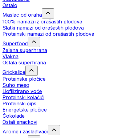
Ostalo
Maslac od oraha
100% namazi iz orašastih plodova
Slatki namazi od orašastih plodova
Proteinski namazi od orašastih plodova
Superfood
Zelena superhrana
Vlakna
Ostala superhrana
Grickalice
Proteinske pločice
Suho meso
Liofilizirano voće
Proteinski kolačići
Proteinski čips
Energetske pločice
Čokolade
Ostali snackovi
Arome i zaslađivači