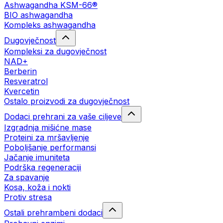
Ashwagandha KSM-66®
BIO ashwagandha
Kompleks ashwagandha
Dugovječnost
Kompleksi za dugovječnost
NAD+
Berberin
Resveratrol
Kvercetin
Ostalo proizvodi za dugovječnost
Dodaci prehrani za vaše ciljeve
Izgradnja mišićne mase
Proteini za mršavljenje
Poboljšanje performansi
Jačanje imuniteta
Podrška regeneraciji
Za spavanje
Kosa, koža i nokti
Protiv stresa
Ostali prehrambeni dodaci