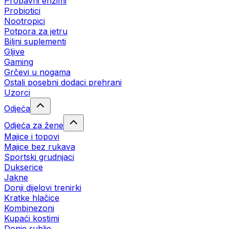
Probavni enzimi
Probiotici
Nootropici
Potpora za jetru
Biljni suplementi
Gljive
Gaming
Grčevi u nogama
Ostali posebni dodaci prehrani
Uzorci
Odjeća
Odjeća za žene
Majice i topovi
Majice bez rukava
Sportski grudnjaci
Dukserice
Jakne
Donji dijelovi trenirki
Kratke hlačice
Kombinezoni
Kupaći kostimi
Donje rublje