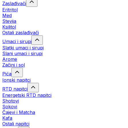
Zaslađivači
Eritritol
Med
Stevija
Ksilitol
Ostali zaslađivači
Umaci i sirupi
Slatki umaci i sirupi
Slani umaci i sirupi
Arome
Začini i sol
Pića
Ionski napitci
RTD napitci
Energetski RTD napitci
Shotovi
Sokovi
Čajevi i Matcha
Kafa
Ostali napitci