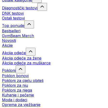
Ostale kategorije
Dijagnostički testovi
DNK testovi
Ostali testovi
Top ponude
Bestselleri
GymBeam Merch
Novosti
Akcije
Akcija odjeće
Akcija odjeće za žene
Akcija odjeće za muškarce
Pokloni
Poklon bonovi
Pokloni za cijelu obitelj
Pokloni za nju
Pokloni za njega
Kuhanje i pečenje
Moda i dodaci
Oprema za vježbanje