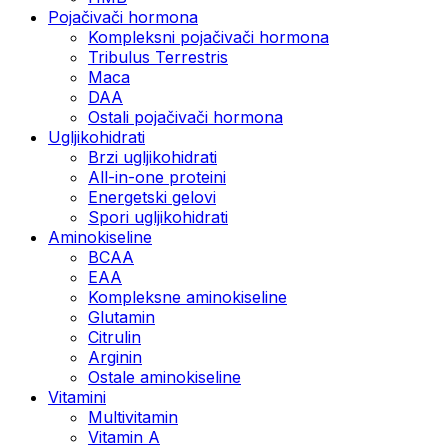
Pojačivači hormona
Kompleksni pojačivači hormona
Tribulus Terrestris
Maca
DAA
Ostali pojačivači hormona
Ugljikohidrati
Brzi ugljikohidrati
All-in-one proteini
Energetski gelovi
Spori ugljikohidrati
Aminokiseline
BCAA
EAA
Kompleksne aminokiseline
Glutamin
Citrulin
Arginin
Ostale aminokiseline
Vitamini
Multivitamin
Vitamin A