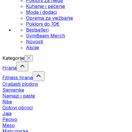
Pokloni za njega
Kuhanje i pečenje
Moda i dodaci
Oprema za vježbanje
Pokloni do 10€
Bestselleri
GymBeam Merch
Novosti
Akcije
Kategorije
Hrana
Fitness hrana
Orašasti plodovi
Sjemenke
Namazi i paste
Ribe
Gotovi obroci
Jaja
Pecivo
Meso
Mahunarke