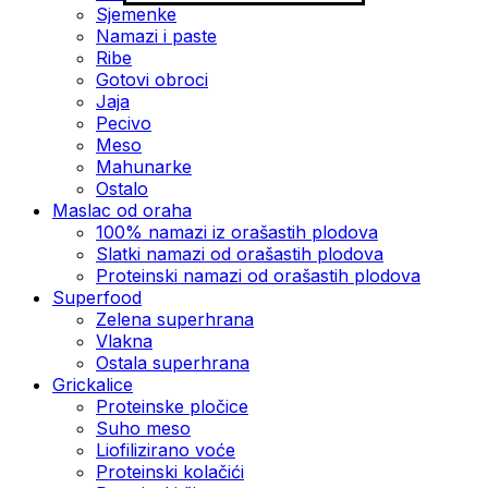
Sjemenke
Namazi i paste
Ribe
Gotovi obroci
Jaja
Pecivo
Meso
Mahunarke
Ostalo
Maslac od oraha
100% namazi iz orašastih plodova
Slatki namazi od orašastih plodova
Proteinski namazi od orašastih plodova
Superfood
Zelena superhrana
Vlakna
Ostala superhrana
Grickalice
Proteinske pločice
Suho meso
Liofilizirano voće
Proteinski kolačići