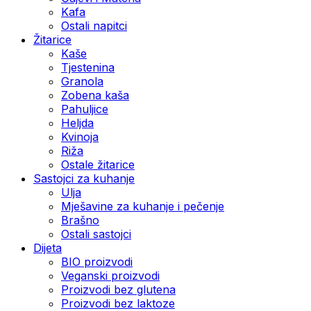
Kafa
Ostali napitci
Žitarice
Kaše
Tjestenina
Granola
Zobena kaša
Pahuljice
Heljda
Kvinoja
Riža
Ostale žitarice
Sastojci za kuhanje
Ulja
Mješavine za kuhanje i pečenje
Brašno
Ostali sastojci
Dijeta
BIO proizvodi
Veganski proizvodi
Proizvodi bez glutena
Proizvodi bez laktoze