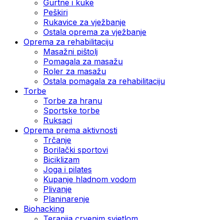
Gurtne i kuke
Peškiri
Rukavice za vježbanje
Ostala oprema za vježbanje
Oprema za rehabilitaciju
Masažni pištolj
Pomagala za masažu
Roler za masažu
Ostala pomagala za rehabilitaciju
Torbe
Torbe za hranu
Sportske torbe
Ruksaci
Oprema prema aktivnosti
Trčanje
Borilački sportovi
Biciklizam
Joga i pilates
Kupanje hladnom vodom
Plivanje
Planinarenje
Biohacking
Terapija crvenim svjetlom