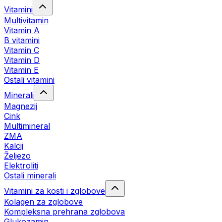
Vitamini
Multivitamin
Vitamin A
B vitamini
Vitamin C
Vitamin D
Vitamin E
Ostali vitamini
Minerali
Magnezij
Cink
Multimineral
ZMA
Kalcij
Željezo
Elektroliti
Ostali minerali
Vitamini za kosti i zglobove
Kolagen za zglobove
Kompleksna prehrana zglobova
Glukozamin