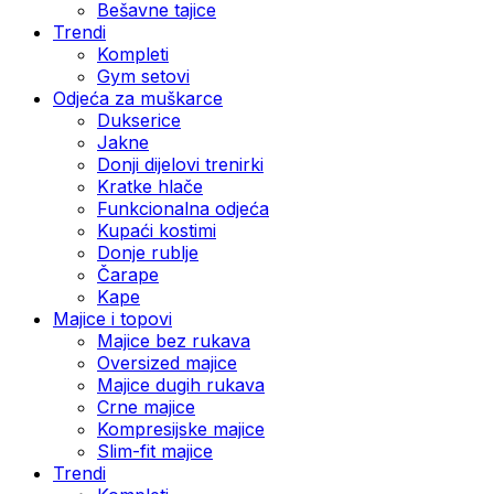
Bešavne tajice
Trendi
Kompleti
Gym setovi
Odjeća za muškarce
Dukserice
Jakne
Donji dijelovi trenirki
Kratke hlače
Funkcionalna odjeća
Kupaći kostimi
Donje rublje
Čarape
Kape
Majice i topovi
Majice bez rukava
Oversized majice
Majice dugih rukava
Crne majice
Kompresijske majice
Slim-fit majice
Trendi