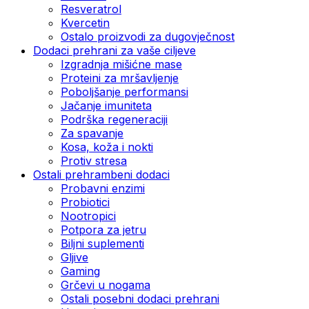
Resveratrol
Kvercetin
Ostalo proizvodi za dugovječnost
Dodaci prehrani za vaše ciljeve
Izgradnja mišićne mase
Proteini za mršavljenje
Poboljšanje performansi
Jačanje imuniteta
Podrška regeneraciji
Za spavanje
Kosa, koža i nokti
Protiv stresa
Ostali prehrambeni dodaci
Probavni enzimi
Probiotici
Nootropici
Potpora za jetru
Biljni suplementi
Gljive
Gaming
Grčevi u nogama
Ostali posebni dodaci prehrani