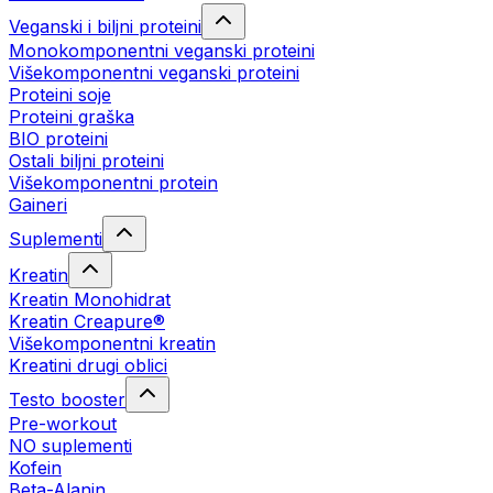
Veganski i biljni proteini
Monokomponentni veganski proteini
Višekomponentni veganski proteini
Proteini soje
Proteini graška
BIO proteini
Ostali biljni proteini
Višekomponentni protein
Gaineri
Suplementi
Kreatin
Kreatin Monohidrat
Kreatin Creapure®
Višekomponentni kreatin
Kreatini drugi oblici
Testo booster
Pre-workout
NO suplementi
Kofein
Beta-Alanin