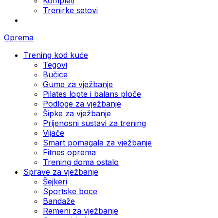
Kompleti
Trenirke setovi
Oprema
Trening kod kuće
Tegovi
Bučice
Gume za vježbanje
Pilates lopte i balans ploče
Podloge za vježbanje
Šipke za vježbanje
Prijenosni sustavi za trening
Vijače
Smart pomagala za vježbanje
Fitnes oprema
Trening doma ostalo
Sprave za vježbanje
Šejkeri
Sportske boce
Bandaže
Remeni za vježbanje