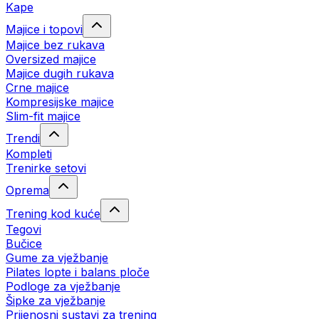
Kape
Majice i topovi
Majice bez rukava
Oversized majice
Majice dugih rukava
Crne majice
Kompresijske majice
Slim-fit majice
Trendi
Kompleti
Trenirke setovi
Oprema
Trening kod kuće
Tegovi
Bučice
Gume za vježbanje
Pilates lopte i balans ploče
Podloge za vježbanje
Šipke za vježbanje
Prijenosni sustavi za trening