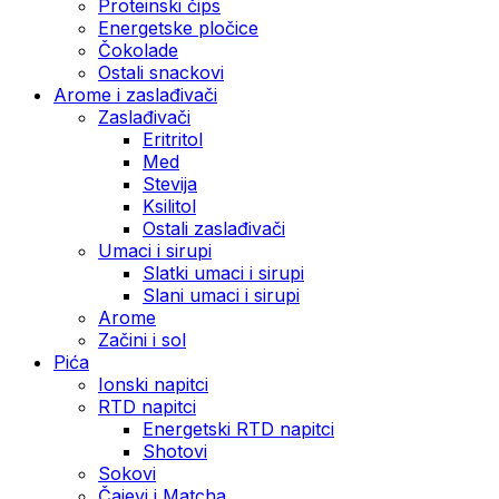
Proteinski čips
Energetske pločice
Čokolade
Ostali snackovi
Arome i zaslađivači
Zaslađivači
Eritritol
Med
Stevija
Ksilitol
Ostali zaslađivači
Umaci i sirupi
Slatki umaci i sirupi
Slani umaci i sirupi
Arome
Začini i sol
Pića
Ionski napitci
RTD napitci
Energetski RTD napitci
Shotovi
Sokovi
Čajevi i Matcha