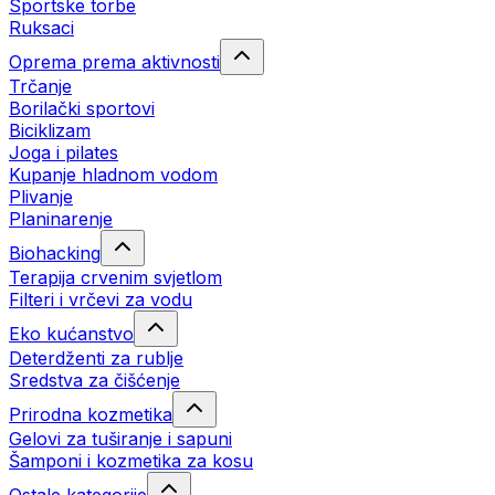
Sportske torbe
Ruksaci
Oprema prema aktivnosti
Trčanje
Borilački sportovi
Biciklizam
Joga i pilates
Kupanje hladnom vodom
Plivanje
Planinarenje
Biohacking
Terapija crvenim svjetlom
Filteri i vrčevi za vodu
Eko kućanstvo
Deterdženti za rublje
Sredstva za čišćenje
Prirodna kozmetika
Gelovi za tuširanje i sapuni
Šamponi i kozmetika za kosu