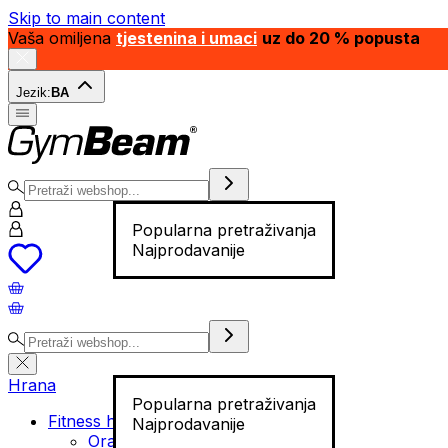
Skip to main content
Vaša omiljena
tjestenina i umaci
uz do 20 % popusta
Jezik:
BA
Popularna pretraživanja
Najprodavanije
Hrana
Popularna pretraživanja
Fitness hrana
Najprodavanije
Orašasti plodovi