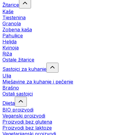
Žitarice
Kaše
Tjestenina
Granola
Zobena kaša
Pahuljice
Heljda
Kvinoja
Riža
Ostale žitarice
Sastojci za kuhanje
Ulja
Mješavine za kuhanje i pečenje
Brašno
Ostali sastojci
Dijeta
BIO proizvodi
Veganski proizvodi
Proizvodi bez glutena
Proizvodi bez laktoze
Vegetarijanski proizvodi