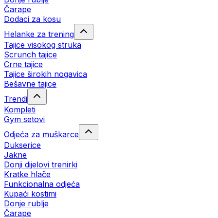
Čarape
Dodaci za kosu
Helanke za trening
Tajice visokog struka
Scrunch tajice
Crne tajice
Tajice širokih nogavica
Bešavne tajice
Trendi
Kompleti
Gym setovi
Odjeća za muškarce
Dukserice
Jakne
Donji dijelovi trenirki
Kratke hlače
Funkcionalna odjeća
Kupaći kostimi
Donje rublje
Čarape