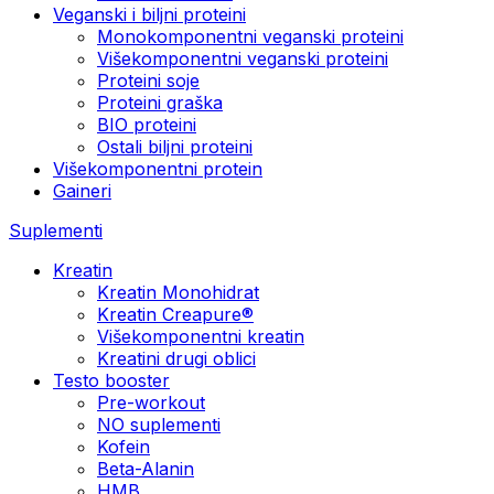
Veganski i biljni proteini
Monokomponentni veganski proteini
Višekomponentni veganski proteini
Proteini soje
Proteini graška
BIO proteini
Ostali biljni proteini
Višekomponentni protein
Gaineri
Suplementi
Kreatin
Kreatin Monohidrat
Kreatin Creapure®
Višekomponentni kreatin
Kreatini drugi oblici
Testo booster
Pre-workout
NO suplementi
Kofein
Beta-Alanin
HMB