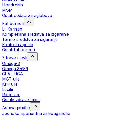
Hondroitin
MSM
Ostali dodaci za zglobove
Fat burneri
L- Karnitin
Kompleksna sredstva za izgaranje
Termo sredstva za izgaranje
Kontrola apetita
Ostali fat burneri
Zdrave masti
Omega-3
Omega 3-6-9
CLA i HCA
MCT ulje
Krill ulje
Lecitin
Riblje ulje
Ostale zdrave masti
Ashwagandha
Jednokomponentna ashwagandha