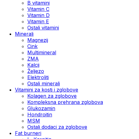
B vitamini
Vitamin C
Vitamin D
Vitamin E
Ostali vitamini
Minerali
Magnezij
Cink
Multimineral
ZMA
Kalcij
Željezo
Elektroliti
Ostali minerali
Vitamini za kosti i zglobove
Kolagen za zglobove
Kompleksna prehrana zglobova
Glukozamin
Hondroitin
MSM
Ostali dodaci za zglobove
Fat burneri