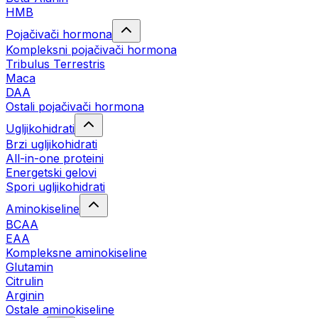
HMB
Pojačivači hormona
Kompleksni pojačivači hormona
Tribulus Terrestris
Maca
DAA
Ostali pojačivači hormona
Ugljikohidrati
Brzi ugljikohidrati
All-in-one proteini
Energetski gelovi
Spori ugljikohidrati
Aminokiseline
BCAA
EAA
Kompleksne aminokiseline
Glutamin
Citrulin
Arginin
Ostale aminokiseline