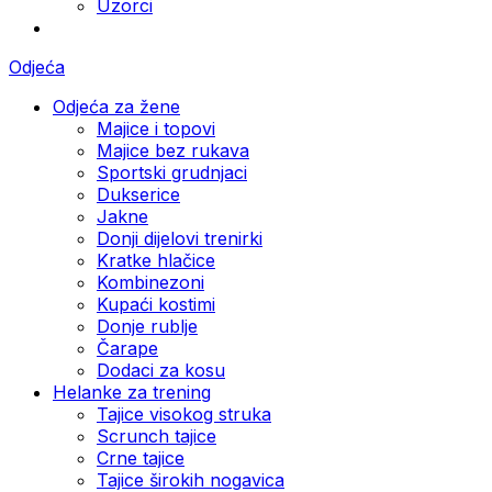
Uzorci
Odjeća
Odjeća za žene
Majice i topovi
Majice bez rukava
Sportski grudnjaci
Dukserice
Jakne
Donji dijelovi trenirki
Kratke hlačice
Kombinezoni
Kupaći kostimi
Donje rublje
Čarape
Dodaci za kosu
Helanke za trening
Tajice visokog struka
Scrunch tajice
Crne tajice
Tajice širokih nogavica