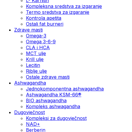
L- Karnitin
Kompleksna sredstva za izgaranje
Termo sredstva za izgaranje
Kontrola apetita
Ostali fat burneri
Zdrave masti
Omega-3
Omega 3-6-9
CLA i HCA
MCT ulje
Krill ulje
Lecitin
Riblje ulje
Ostale zdrave masti
Ashwagandha
Jednokomponentna ashwagandha
Ashwagandha KSM-66®
BIO ashwagandha
Kompleks ashwagandha
Dugovječnost
Kompleksi za dugovječnost
NAD+
Berberin