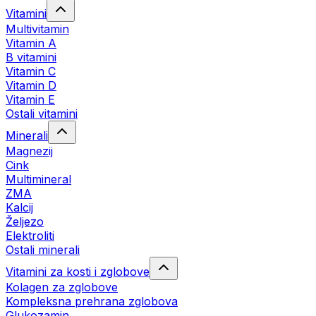
Vitamini
Multivitamin
Vitamin A
B vitamini
Vitamin C
Vitamin D
Vitamin E
Ostali vitamini
Minerali
Magnezij
Cink
Multimineral
ZMA
Kalcij
Željezo
Elektroliti
Ostali minerali
Vitamini za kosti i zglobove
Kolagen za zglobove
Kompleksna prehrana zglobova
Glukozamin