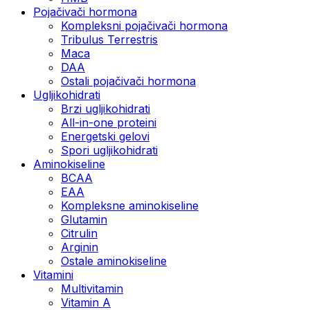
Pojačivači hormona
Kompleksni pojačivači hormona
Tribulus Terrestris
Maca
DAA
Ostali pojačivači hormona
Ugljikohidrati
Brzi ugljikohidrati
All-in-one proteini
Energetski gelovi
Spori ugljikohidrati
Aminokiseline
BCAA
EAA
Kompleksne aminokiseline
Glutamin
Citrulin
Arginin
Ostale aminokiseline
Vitamini
Multivitamin
Vitamin A