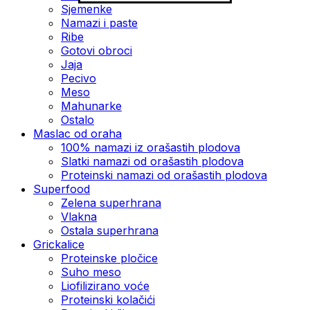
Sjemenke
Namazi i paste
Ribe
Gotovi obroci
Jaja
Pecivo
Meso
Mahunarke
Ostalo
Maslac od oraha
100% namazi iz orašastih plodova
Slatki namazi od orašastih plodova
Proteinski namazi od orašastih plodova
Superfood
Zelena superhrana
Vlakna
Ostala superhrana
Grickalice
Proteinske pločice
Suho meso
Liofilizirano voće
Proteinski kolačići