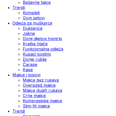
Bešavne tajice
Trendi
Kompleti
Gym setovi
Odjeća za muškarce
Dukserice
Jakne
Donji dijelovi trenirki
Kratke hlače
Funkcionalna odjeća
Kupaći kostimi
Donje rublje
Čarape
Kape
Majice i topovi
Majice bez rukava
Oversized majice
Majice dugih rukava
Crne majice
Kompresijske majice
Slim-fit majice
Trendi