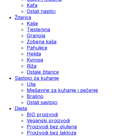
Kafa
Ostali napitci
Žitarice
Kaše
Tjestenina
Granola
Zobena kaša
Pahuljice
Heljda
Kvinoja
Riža
Ostale žitarice
Sastojci za kuhanje
Ulja
Mješavine za kuhanje i pečenje
Brašno
Ostali sastojci
Dijeta
BIO proizvodi
Veganski proizvodi
Proizvodi bez glutena
Proizvodi bez laktoze