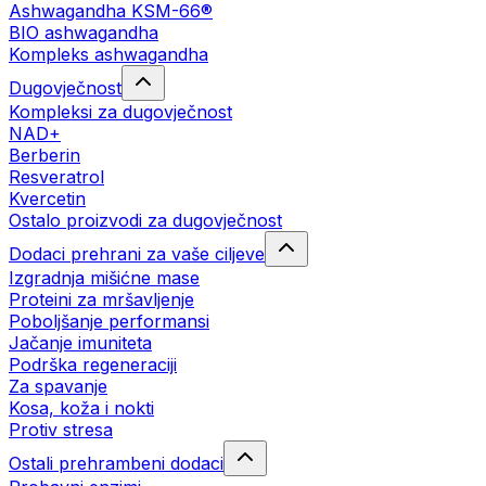
Ashwagandha KSM-66®
BIO ashwagandha
Kompleks ashwagandha
Dugovječnost
Kompleksi za dugovječnost
NAD+
Berberin
Resveratrol
Kvercetin
Ostalo proizvodi za dugovječnost
Dodaci prehrani za vaše ciljeve
Izgradnja mišićne mase
Proteini za mršavljenje
Poboljšanje performansi
Jačanje imuniteta
Podrška regeneraciji
Za spavanje
Kosa, koža i nokti
Protiv stresa
Ostali prehrambeni dodaci