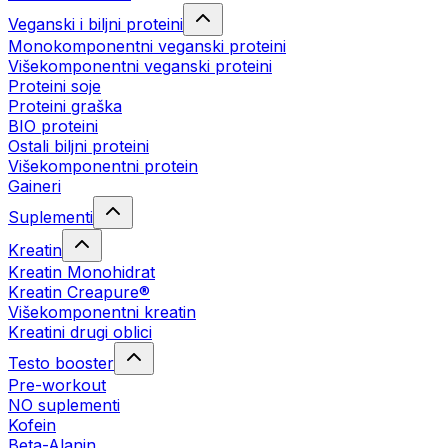
Veganski i biljni proteini
Monokomponentni veganski proteini
Višekomponentni veganski proteini
Proteini soje
Proteini graška
BIO proteini
Ostali biljni proteini
Višekomponentni protein
Gaineri
Suplementi
Kreatin
Kreatin Monohidrat
Kreatin Creapure®
Višekomponentni kreatin
Kreatini drugi oblici
Testo booster
Pre-workout
NO suplementi
Kofein
Beta-Alanin