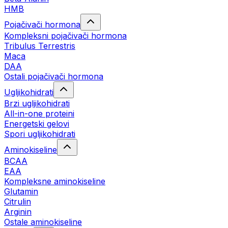
HMB
Pojačivači hormona
Kompleksni pojačivači hormona
Tribulus Terrestris
Maca
DAA
Ostali pojačivači hormona
Ugljikohidrati
Brzi ugljikohidrati
All-in-one proteini
Energetski gelovi
Spori ugljikohidrati
Aminokiseline
BCAA
EAA
Kompleksne aminokiseline
Glutamin
Citrulin
Arginin
Ostale aminokiseline