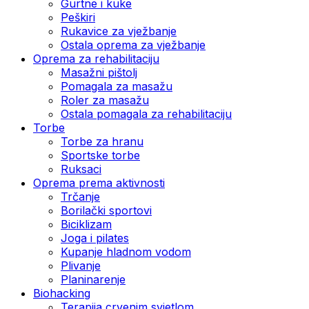
Gurtne i kuke
Peškiri
Rukavice za vježbanje
Ostala oprema za vježbanje
Oprema za rehabilitaciju
Masažni pištolj
Pomagala za masažu
Roler za masažu
Ostala pomagala za rehabilitaciju
Torbe
Torbe za hranu
Sportske torbe
Ruksaci
Oprema prema aktivnosti
Trčanje
Borilački sportovi
Biciklizam
Joga i pilates
Kupanje hladnom vodom
Plivanje
Planinarenje
Biohacking
Terapija crvenim svjetlom