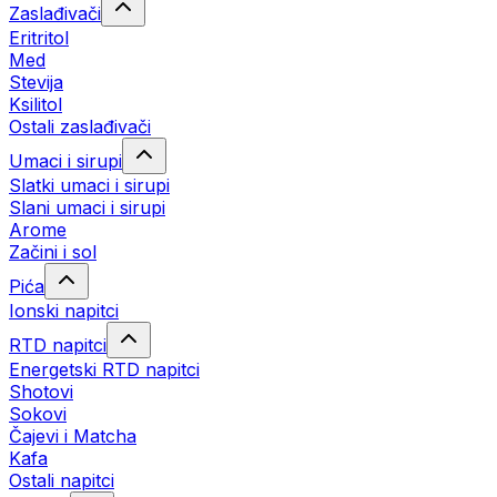
Zaslađivači
Eritritol
Med
Stevija
Ksilitol
Ostali zaslađivači
Umaci i sirupi
Slatki umaci i sirupi
Slani umaci i sirupi
Arome
Začini i sol
Pića
Ionski napitci
RTD napitci
Energetski RTD napitci
Shotovi
Sokovi
Čajevi i Matcha
Kafa
Ostali napitci