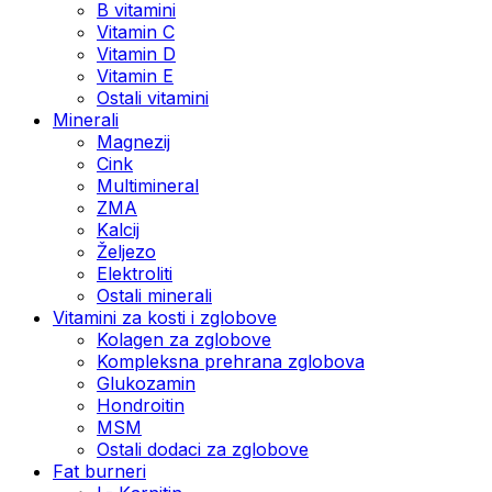
B vitamini
Vitamin C
Vitamin D
Vitamin E
Ostali vitamini
Minerali
Magnezij
Cink
Multimineral
ZMA
Kalcij
Željezo
Elektroliti
Ostali minerali
Vitamini za kosti i zglobove
Kolagen za zglobove
Kompleksna prehrana zglobova
Glukozamin
Hondroitin
MSM
Ostali dodaci za zglobove
Fat burneri