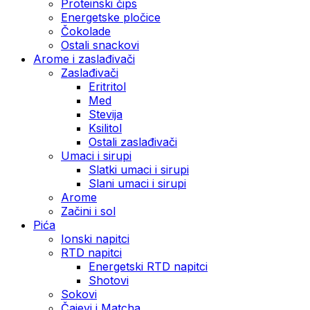
Proteinski čips
Energetske pločice
Čokolade
Ostali snackovi
Arome i zaslađivači
Zaslađivači
Eritritol
Med
Stevija
Ksilitol
Ostali zaslađivači
Umaci i sirupi
Slatki umaci i sirupi
Slani umaci i sirupi
Arome
Začini i sol
Pića
Ionski napitci
RTD napitci
Energetski RTD napitci
Shotovi
Sokovi
Čajevi i Matcha