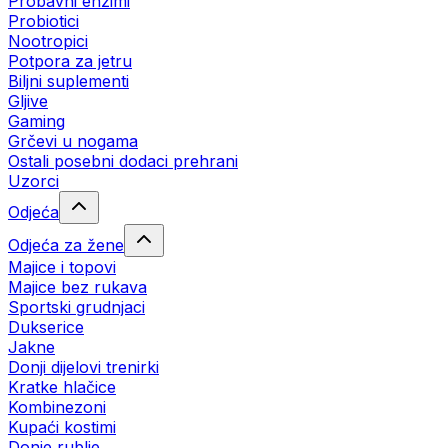
Probavni enzimi
Probiotici
Nootropici
Potpora za jetru
Biljni suplementi
Gljive
Gaming
Grčevi u nogama
Ostali posebni dodaci prehrani
Uzorci
Odjeća
Odjeća za žene
Majice i topovi
Majice bez rukava
Sportski grudnjaci
Dukserice
Jakne
Donji dijelovi trenirki
Kratke hlačice
Kombinezoni
Kupaći kostimi
Donje rublje