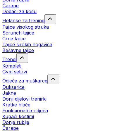
Čarape
Dodaci za kosu
Helanke za trening
Tajice visokog struka
Scrunch tajice
Crne tajice
Tajice širokih nogavica
Bešavne tajice
Trendi
Kompleti
Gym setovi
Odjeća za muškarce
Dukserice
Jakne
Donji dijelovi trenirki
Kratke hlače
Funkcionalna odjeća
Kupaći kostimi
Donje rublje
Čarape