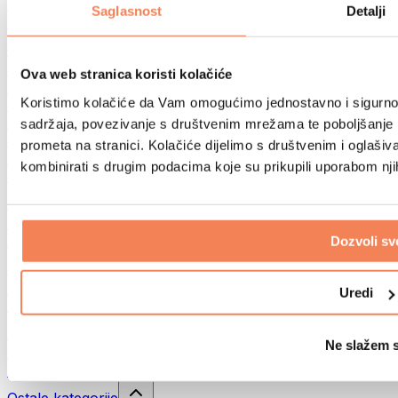
Sportske torbe
Saglasnost
Detalji
Ruksaci
Oprema prema aktivnosti
Trčanje
Ova web stranica koristi kolačiće
Borilački sportovi
Koristimo kolačiće da Vam omogućimo jednostavno i sigurno ko
Biciklizam
Joga i pilates
sadržaja, povezivanje s društvenim mrežama te poboljšanje k
Kupanje hladnom vodom
prometa na stranici. Kolačiće dijelimo s društvenim i oglaš
Plivanje
kombinirati s drugim podacima koje su prikupili uporabom nj
Planinarenje
Biohacking
Terapija crvenim svjetlom
Filteri i vrčevi za vodu
Dozvoli sv
Eko kućanstvo
Deterdženti za rublje
Uredi
Sredstva za čišćenje
Prirodna kozmetika
Ne slažem 
Gelovi za tuširanje i sapuni
Šamponi i kozmetika za kosu