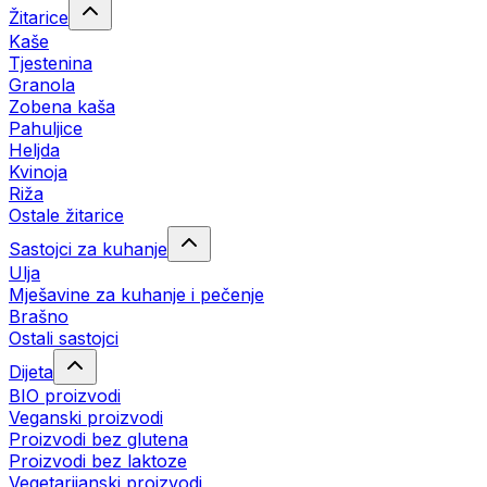
Žitarice
Kaše
Tjestenina
Granola
Zobena kaša
Pahuljice
Heljda
Kvinoja
Riža
Ostale žitarice
Sastojci za kuhanje
Ulja
Mješavine za kuhanje i pečenje
Brašno
Ostali sastojci
Dijeta
BIO proizvodi
Veganski proizvodi
Proizvodi bez glutena
Proizvodi bez laktoze
Vegetarijanski proizvodi