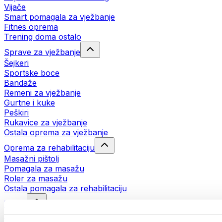
Vijače
Smart pomagala za vježbanje
Fitnes oprema
Trening doma ostalo
Sprave za vježbanje
Šejkeri
Sportske boce
Bandaže
Remeni za vježbanje
Gurtne i kuke
Peškiri
Rukavice za vježbanje
Ostala oprema za vježbanje
Oprema za rehabilitaciju
Masažni pištolj
Pomagala za masažu
Roler za masažu
Ostala pomagala za rehabilitaciju
Torbe
Torbe za hranu