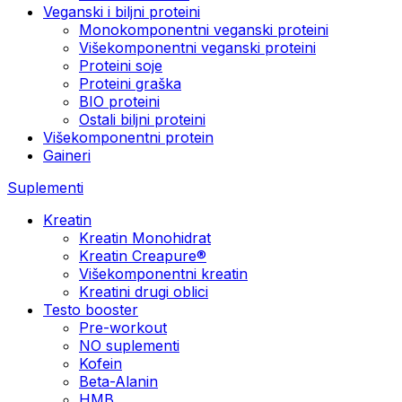
Veganski i biljni proteini
Monokomponentni veganski proteini
Višekomponentni veganski proteini
Proteini soje
Proteini graška
BIO proteini
Ostali biljni proteini
Višekomponentni protein
Gaineri
Suplementi
Kreatin
Kreatin Monohidrat
Kreatin Creapure®
Višekomponentni kreatin
Kreatini drugi oblici
Testo booster
Pre-workout
NO suplementi
Kofein
Beta-Alanin
HMB