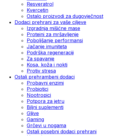
Resveratrol
Kvercetin
Ostalo proizvodi za dugovječnost
Dodaci prehrani za vaše ciljeve
Izgradnja mišićne mase
Proteini za mršavljenje
Poboljšanje performansi
Jačanje imuniteta
Podrška regeneraciji
Za spavanje
Kosa, koža i nokti
Protiv stresa
Ostali prehrambeni dodaci
Probavni enzimi
Probiotici
Nootropici
Potpora za jetru
Biljni suplementi
Gljive
Gaming
Grčevi u nogama
Ostali posebni dodaci prehrani