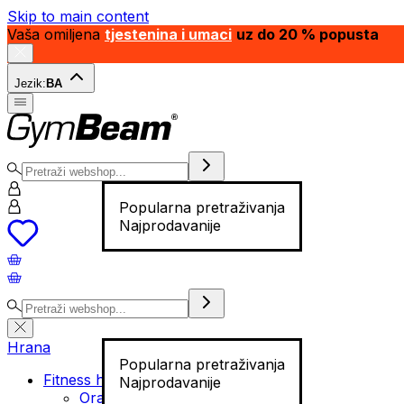
Skip to main content
Vaša omiljena
tjestenina i umaci
uz do 20 % popusta
Jezik:
BA
Popularna pretraživanja
Najprodavanije
Hrana
Popularna pretraživanja
Fitness hrana
Najprodavanije
Orašasti plodovi