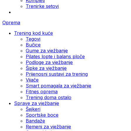
Kompleti
Trenirke setovi
Oprema
Trening kod kuće
Tegovi
Bučice
Gume za vježbanje
Pilates lopte i balans ploče
Podloge za vježbanje
Šipke za vježbanje
Prijenosni sustavi za trening
Vijače
Smart pomagala za vježbanje
Fitnes oprema
Trening doma ostalo
Sprave za vježbanje
Šejkeri
Sportske boce
Bandaže
Remeni za vježbanje