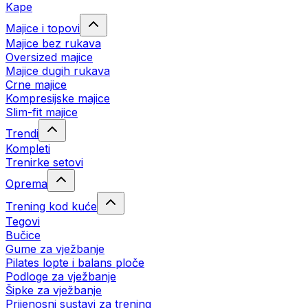
Kape
Majice i topovi
Majice bez rukava
Oversized majice
Majice dugih rukava
Crne majice
Kompresijske majice
Slim-fit majice
Trendi
Kompleti
Trenirke setovi
Oprema
Trening kod kuće
Tegovi
Bučice
Gume za vježbanje
Pilates lopte i balans ploče
Podloge za vježbanje
Šipke za vježbanje
Prijenosni sustavi za trening