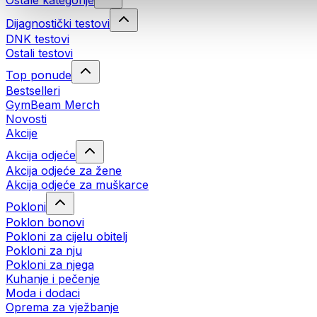
Ostale kategorije
Dijagnostički testovi
DNK testovi
Ostali testovi
Top ponude
Bestselleri
GymBeam Merch
Novosti
Akcije
Akcija odjeće
Akcija odjeće za žene
Akcija odjeće za muškarce
Pokloni
Poklon bonovi
Pokloni za cijelu obitelj
Pokloni za nju
Pokloni za njega
Kuhanje i pečenje
Moda i dodaci
Oprema za vježbanje