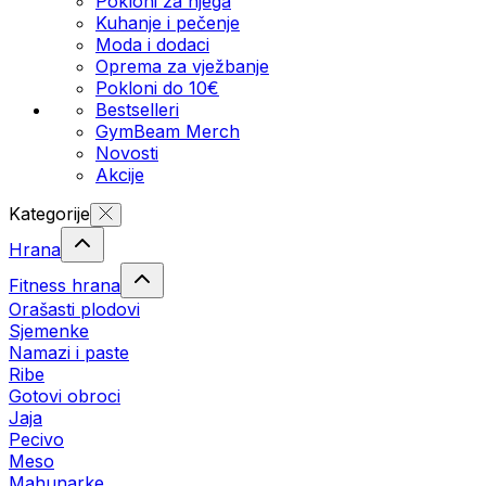
Pokloni za njega
Kuhanje i pečenje
Moda i dodaci
Oprema za vježbanje
Pokloni do 10€
Bestselleri
GymBeam Merch
Novosti
Akcije
Kategorije
Hrana
Fitness hrana
Orašasti plodovi
Sjemenke
Namazi i paste
Ribe
Gotovi obroci
Jaja
Pecivo
Meso
Mahunarke