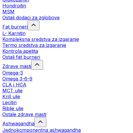
Hondroitin
MSM
Ostali dodaci za zglobove
Fat burneri
L- Karnitin
Kompleksna sredstva za izgaranje
Termo sredstva za izgaranje
Kontrola apetita
Ostali fat burneri
Zdrave masti
Omega-3
Omega 3-6-9
CLA i HCA
MCT ulje
Krill ulje
Lecitin
Riblje ulje
Ostale zdrave masti
Ashwagandha
Jednokomponentna ashwagandha