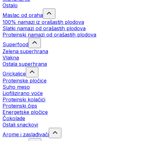
Ostalo
Maslac od oraha
100% namazi iz orašastih plodova
Slatki namazi od orašastih plodova
Proteinski namazi od orašastih plodova
Superfood
Zelena superhrana
Vlakna
Ostala superhrana
Grickalice
Proteinske pločice
Suho meso
Liofilizirano voće
Proteinski kolačići
Proteinski čips
Energetske pločice
Čokolade
Ostali snackovi
Arome i zaslađivači