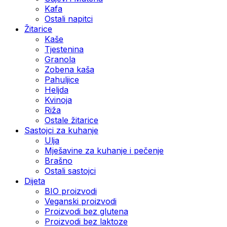
Kafa
Ostali napitci
Žitarice
Kaše
Tjestenina
Granola
Zobena kaša
Pahuljice
Heljda
Kvinoja
Riža
Ostale žitarice
Sastojci za kuhanje
Ulja
Mješavine za kuhanje i pečenje
Brašno
Ostali sastojci
Dijeta
BIO proizvodi
Veganski proizvodi
Proizvodi bez glutena
Proizvodi bez laktoze