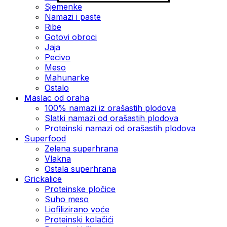
Sjemenke
Namazi i paste
Ribe
Gotovi obroci
Jaja
Pecivo
Meso
Mahunarke
Ostalo
Maslac od oraha
100% namazi iz orašastih plodova
Slatki namazi od orašastih plodova
Proteinski namazi od orašastih plodova
Superfood
Zelena superhrana
Vlakna
Ostala superhrana
Grickalice
Proteinske pločice
Suho meso
Liofilizirano voće
Proteinski kolačići