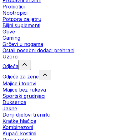
Probavni enzimi
Probiotici
Nootropici
Potpora za jetru
Biljni suplementi
Gljive
Gaming
Grčevi u nogama
Ostali posebni dodaci prehrani
Uzorci
Odjeća
Odjeća za žene
Majice i topovi
Majice bez rukava
Sportski grudnjaci
Dukserice
Jakne
Donji dijelovi trenirki
Kratke hlačice
Kombinezoni
Kupaći kostimi
Donje rublje