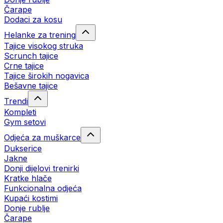
Čarape
Dodaci za kosu
Helanke za trening
Tajice visokog struka
Scrunch tajice
Crne tajice
Tajice širokih nogavica
Bešavne tajice
Trendi
Kompleti
Gym setovi
Odjeća za muškarce
Dukserice
Jakne
Donji dijelovi trenirki
Kratke hlače
Funkcionalna odjeća
Kupaći kostimi
Donje rublje
Čarape