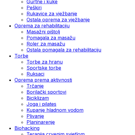
Gurtne i kuke
Peškiri
Rukavice za vježbanje
Ostala oprema za vježbanje
Oprema za rehabilitaciju
Masažni pištolj
Pomagala za masažu
Roler za masažu
Ostala pomagala za rehabilitaciju
Torbe
Torbe za hranu
Sportske torbe
Ruksaci
Oprema prema aktivnosti
Trčanje
Borilački sportovi
Biciklizam
Joga i pilates
Kupanje hladnom vodom
Plivanje
Planinarenje
Biohacking
Terapija crvenim svjetlom