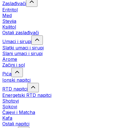
Zaslađivači
Eritritol
Med
Stevija
Ksilitol
Ostali zaslađivači
Umaci i sirupi
Slatki umaci i sirupi
Slani umaci i sirupi
Arome
Začini i sol
Pića
Ionski napitci
RTD napitci
Energetski RTD napitci
Shotovi
Sokovi
Čajevi i Matcha
Kafa
Ostali napitci