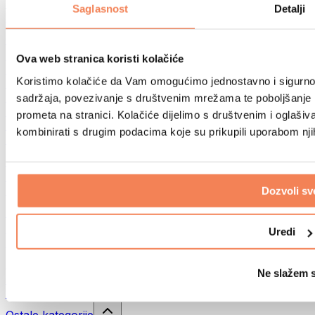
Sportske torbe
Saglasnost
Detalji
Ruksaci
Oprema prema aktivnosti
Trčanje
Ova web stranica koristi kolačiće
Borilački sportovi
Koristimo kolačiće da Vam omogućimo jednostavno i sigurno ko
Biciklizam
Joga i pilates
sadržaja, povezivanje s društvenim mrežama te poboljšanje k
Kupanje hladnom vodom
prometa na stranici. Kolačiće dijelimo s društvenim i oglaš
Plivanje
kombinirati s drugim podacima koje su prikupili uporabom nj
Planinarenje
Biohacking
Terapija crvenim svjetlom
Filteri i vrčevi za vodu
Dozvoli sv
Eko kućanstvo
Deterdženti za rublje
Uredi
Sredstva za čišćenje
Prirodna kozmetika
Ne slažem 
Gelovi za tuširanje i sapuni
Šamponi i kozmetika za kosu