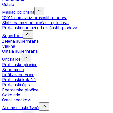
Ostalo
Maslac od oraha
100% namazi iz orašastih plodova
Slatki namazi od orašastih plodova
Proteinski namazi od orašastih plodova
Superfood
Zelena superhrana
Vlakna
Ostala superhrana
Grickalice
Proteinske pločice
Suho meso
Liofilizirano voće
Proteinski kolačići
Proteinski čips
Energetske pločice
Čokolade
Ostali snackovi
Arome i zaslađivači