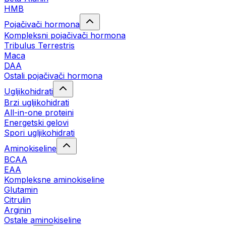
HMB
Pojačivači hormona
Kompleksni pojačivači hormona
Tribulus Terrestris
Maca
DAA
Ostali pojačivači hormona
Ugljikohidrati
Brzi ugljikohidrati
All-in-one proteini
Energetski gelovi
Spori ugljikohidrati
Aminokiseline
BCAA
EAA
Kompleksne aminokiseline
Glutamin
Citrulin
Arginin
Ostale aminokiseline