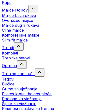
Kape
Majice i topovi
Majice bez rukava
Oversized majice
Majice dugih rukava
Crne majice
Kompresijske majice
Slim-fit majice
Trendi
Kompleti
Trenirke setovi
Oprema
Trening kod kuće
Tegovi
Bučice
Gume za vježbanje
Pilates lopte i balans ploče
Podloge za vježbanje
Šipke za vježbanje
Prijenosni sustavi za trening