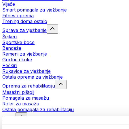
Vijače
Smart pomagala za vježbanje
Fitnes oprema
Trening doma ostalo
Sprave za vježbanje
Šejkeri
Sportske boce
Bandaže
Remeni za vježbanje
Gurtne i kuke
Peškiri
Rukavice za vježbanje
Ostala oprema za vježbanje
Oprema za rehabilitaciju
Masažni pištolj
Pomagala za masažu
Roler za masažu
Ostala pomagala za rehabilitaciju
Torbe
Torbe za hranu