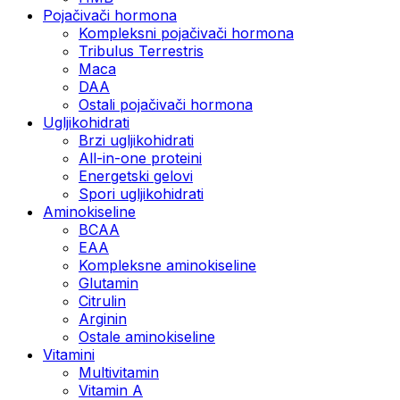
Pojačivači hormona
Kompleksni pojačivači hormona
Tribulus Terrestris
Maca
DAA
Ostali pojačivači hormona
Ugljikohidrati
Brzi ugljikohidrati
All-in-one proteini
Energetski gelovi
Spori ugljikohidrati
Aminokiseline
BCAA
EAA
Kompleksne aminokiseline
Glutamin
Citrulin
Arginin
Ostale aminokiseline
Vitamini
Multivitamin
Vitamin A