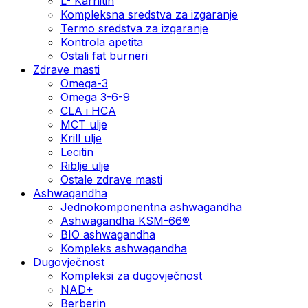
L- Karnitin
Kompleksna sredstva za izgaranje
Termo sredstva za izgaranje
Kontrola apetita
Ostali fat burneri
Zdrave masti
Omega-3
Omega 3-6-9
CLA i HCA
MCT ulje
Krill ulje
Lecitin
Riblje ulje
Ostale zdrave masti
Ashwagandha
Jednokomponentna ashwagandha
Ashwagandha KSM-66®
BIO ashwagandha
Kompleks ashwagandha
Dugovječnost
Kompleksi za dugovječnost
NAD+
Berberin