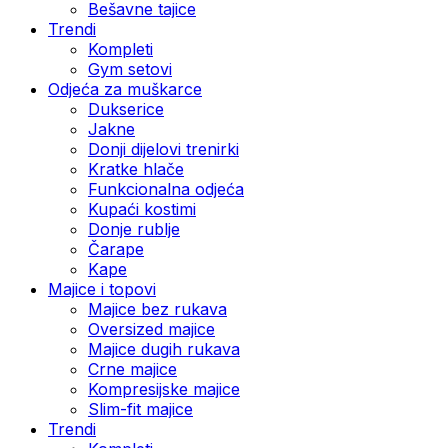
Bešavne tajice
Trendi
Kompleti
Gym setovi
Odjeća za muškarce
Dukserice
Jakne
Donji dijelovi trenirki
Kratke hlače
Funkcionalna odjeća
Kupaći kostimi
Donje rublje
Čarape
Kape
Majice i topovi
Majice bez rukava
Oversized majice
Majice dugih rukava
Crne majice
Kompresijske majice
Slim-fit majice
Trendi