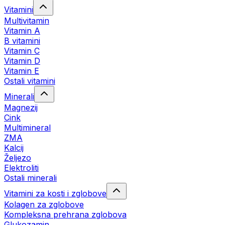
Vitamini
Multivitamin
Vitamin A
B vitamini
Vitamin C
Vitamin D
Vitamin E
Ostali vitamini
Minerali
Magnezij
Cink
Multimineral
ZMA
Kalcij
Željezo
Elektroliti
Ostali minerali
Vitamini za kosti i zglobove
Kolagen za zglobove
Kompleksna prehrana zglobova
Glukozamin