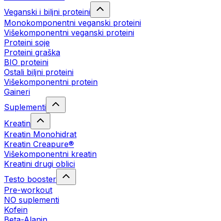
Veganski i biljni proteini
Monokomponentni veganski proteini
Višekomponentni veganski proteini
Proteini soje
Proteini graška
BIO proteini
Ostali biljni proteini
Višekomponentni protein
Gaineri
Suplementi
Kreatin
Kreatin Monohidrat
Kreatin Creapure®
Višekomponentni kreatin
Kreatini drugi oblici
Testo booster
Pre-workout
NO suplementi
Kofein
Beta-Alanin