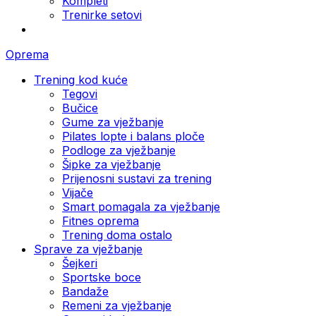
Kompleti
Trenirke setovi
Oprema
Trening kod kuće
Tegovi
Bučice
Gume za vježbanje
Pilates lopte i balans ploče
Podloge za vježbanje
Šipke za vježbanje
Prijenosni sustavi za trening
Vijače
Smart pomagala za vježbanje
Fitnes oprema
Trening doma ostalo
Sprave za vježbanje
Šejkeri
Sportske boce
Bandaže
Remeni za vježbanje