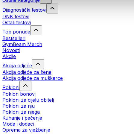
Ostale kategorije
Dijagnostički testovi
DNK testovi
Ostali testovi
Top ponude
Bestselleri
GymBeam Merch
Novosti
Akcije
Akcija odjeće
Akcija odjeće za žene
Akcija odjeće za muškarce
Pokloni
Poklon bonovi
Pokloni za cijelu obitelj
Pokloni za nju
Pokloni za njega
Kuhanje i pečenje
Moda i dodaci
Oprema za vježbanje