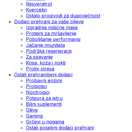
Resveratrol
Kvercetin
Ostalo proizvodi za dugovječnost
Dodaci prehrani za vaše ciljeve
Izgradnja mišićne mase
Proteini za mršavljenje
Poboljšanje performansi
Jačanje imuniteta
Podrška regeneraciji
Za spavanje
Kosa, koža i nokti
Protiv stresa
Ostali prehrambeni dodaci
Probavni enzimi
Probiotici
Nootropici
Potpora za jetru
Biljni suplementi
Gljive
Gaming
Grčevi u nogama
Ostali posebni dodaci prehrani