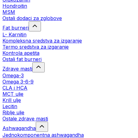
Hondroitin
MSM
Ostali dodaci za zglobove
Fat burneri
L- Karnitin
Kompleksna sredstva za izgaranje
Termo sredstva za izgaranje
Kontrola apetita
Ostali fat burneri
Zdrave masti
Omega-3
Omega 3-6-9
CLA i HCA
MCT ulje
Krill ulje
Lecitin
Riblje ulje
Ostale zdrave masti
Ashwagandha
Jednokomponentna ashwagandha