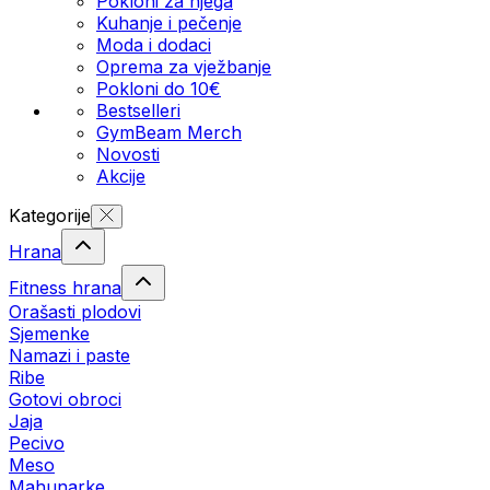
Pokloni za njega
Kuhanje i pečenje
Moda i dodaci
Oprema za vježbanje
Pokloni do 10€
Bestselleri
GymBeam Merch
Novosti
Akcije
Kategorije
Hrana
Fitness hrana
Orašasti plodovi
Sjemenke
Namazi i paste
Ribe
Gotovi obroci
Jaja
Pecivo
Meso
Mahunarke