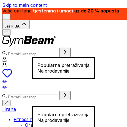
Skip to main content
Vaša omiljena
tjestenina i umaci
uz do 20 % popusta
Jezik:
BA
Popularna pretraživanja
Najprodavanije
Hrana
Popularna pretraživanja
Fitness hrana
Najprodavanije
Orašasti plodovi