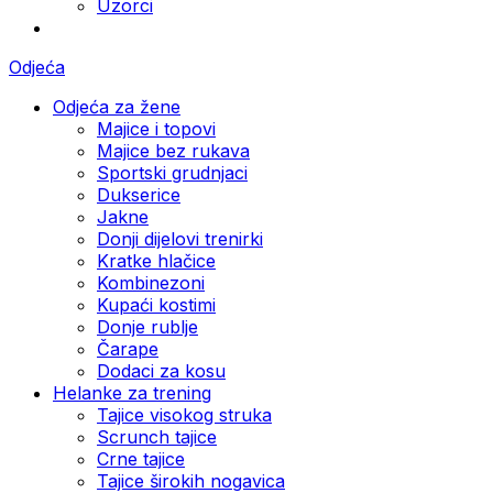
Uzorci
Odjeća
Odjeća za žene
Majice i topovi
Majice bez rukava
Sportski grudnjaci
Dukserice
Jakne
Donji dijelovi trenirki
Kratke hlačice
Kombinezoni
Kupaći kostimi
Donje rublje
Čarape
Dodaci za kosu
Helanke za trening
Tajice visokog struka
Scrunch tajice
Crne tajice
Tajice širokih nogavica