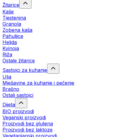
Žitarice
Kaše
Tjestenina
Granola
Zobena kaša
Pahuljice
Heljda
Kvinoja
Riža
Ostale žitarice
Sastojci za kuhanje
Ulja
Mješavine za kuhanje i pečenje
Brašno
Ostali sastojci
Dijeta
BIO proizvodi
Veganski proizvodi
Proizvodi bez glutena
Proizvodi bez laktoze
Vegetarijanski proizvodi