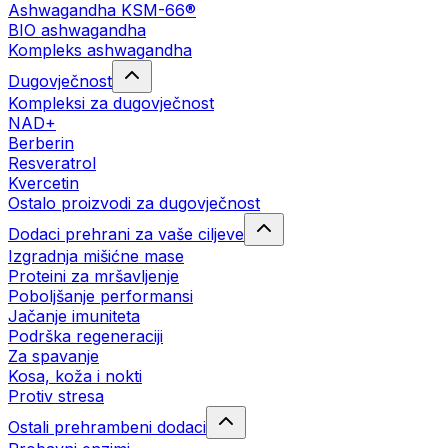
Ashwagandha KSM-66®
BIO ashwagandha
Kompleks ashwagandha
Dugovječnost
Kompleksi za dugovječnost
NAD+
Berberin
Resveratrol
Kvercetin
Ostalo proizvodi za dugovječnost
Dodaci prehrani za vaše ciljeve
Izgradnja mišićne mase
Proteini za mršavljenje
Poboljšanje performansi
Jačanje imuniteta
Podrška regeneraciji
Za spavanje
Kosa, koža i nokti
Protiv stresa
Ostali prehrambeni dodaci