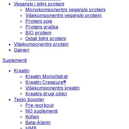
Veganski i biljni proteini
Monokomponentni veganski proteini
Višekomponentni veganski proteini
Proteini soje
Proteini graška
BIO proteini
Ostali biljni proteini
Višekomponentni protein
Gaineri
Suplementi
Kreatin
Kreatin Monohidrat
Kreatin Creapure®
Višekomponentni kreatin
Kreatini drugi oblici
Testo booster
Pre-workout
NO suplementi
Kofein
Beta-Alanin
HMB