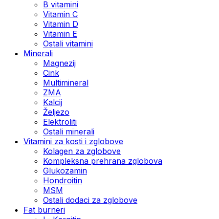
B vitamini
Vitamin C
Vitamin D
Vitamin E
Ostali vitamini
Minerali
Magnezij
Cink
Multimineral
ZMA
Kalcij
Željezo
Elektroliti
Ostali minerali
Vitamini za kosti i zglobove
Kolagen za zglobove
Kompleksna prehrana zglobova
Glukozamin
Hondroitin
MSM
Ostali dodaci za zglobove
Fat burneri