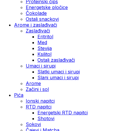
Proteinski čips
Energetske pločice
Čokolade
Ostali snackovi
Arome i zaslađivači
Zaslađivači
Eritritol
Med
Stevija
Ksilitol
Ostali zaslađivači
Umaci i sirupi
Slatki umaci i sirupi
Slani umaci i sirupi
Arome
Začini i sol
Pića
Ionski napitci
RTD napitci
Energetski RTD napitci
Shotovi
Sokovi
Čajevi i Matcha