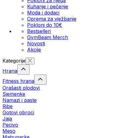
Pokloni za njega
Kuhanje i pečenje
Moda i dodaci
Oprema za vježbanje
Pokloni do 10€
Bestselleri
GymBeam Merch
Novosti
Akcije
Kategorije
Hrana
Fitness hrana
Orašasti plodovi
Sjemenke
Namazi i paste
Ribe
Gotovi obroci
Jaja
Pecivo
Meso
Mahunarke