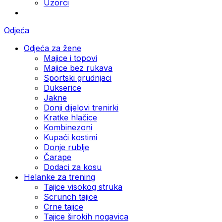
Uzorci
Odjeća
Odjeća za žene
Majice i topovi
Majice bez rukava
Sportski grudnjaci
Dukserice
Jakne
Donji dijelovi trenirki
Kratke hlačice
Kombinezoni
Kupaći kostimi
Donje rublje
Čarape
Dodaci za kosu
Helanke za trening
Tajice visokog struka
Scrunch tajice
Crne tajice
Tajice širokih nogavica