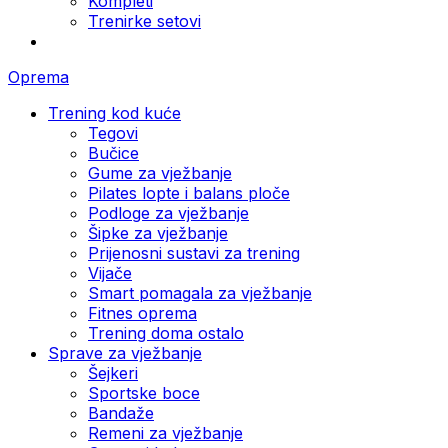
Kompleti
Trenirke setovi
Oprema
Trening kod kuće
Tegovi
Bučice
Gume za vježbanje
Pilates lopte i balans ploče
Podloge za vježbanje
Šipke za vježbanje
Prijenosni sustavi za trening
Vijače
Smart pomagala za vježbanje
Fitnes oprema
Trening doma ostalo
Sprave za vježbanje
Šejkeri
Sportske boce
Bandaže
Remeni za vježbanje