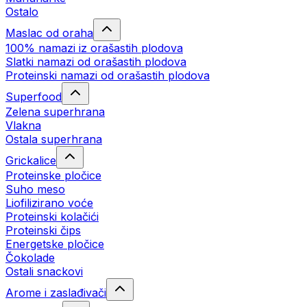
Ostalo
Maslac od oraha
100% namazi iz orašastih plodova
Slatki namazi od orašastih plodova
Proteinski namazi od orašastih plodova
Superfood
Zelena superhrana
Vlakna
Ostala superhrana
Grickalice
Proteinske pločice
Suho meso
Liofilizirano voće
Proteinski kolačići
Proteinski čips
Energetske pločice
Čokolade
Ostali snackovi
Arome i zaslađivači