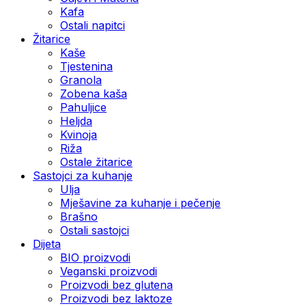
Kafa
Ostali napitci
Žitarice
Kaše
Tjestenina
Granola
Zobena kaša
Pahuljice
Heljda
Kvinoja
Riža
Ostale žitarice
Sastojci za kuhanje
Ulja
Mješavine za kuhanje i pečenje
Brašno
Ostali sastojci
Dijeta
BIO proizvodi
Veganski proizvodi
Proizvodi bez glutena
Proizvodi bez laktoze