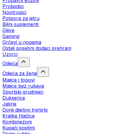
Probavni enzimi
Probiotici
Nootropici
Potpora za jetru
Biljni suplementi
Gljive
Gaming
Grčevi u nogama
Ostali posebni dodaci prehrani
Uzorci
Odjeća
Odjeća za žene
Majice i topovi
Majice bez rukava
Sportski grudnjaci
Dukserice
Jakne
Donji dijelovi trenirki
Kratke hlačice
Kombinezoni
Kupaći kostimi
Donje rublje