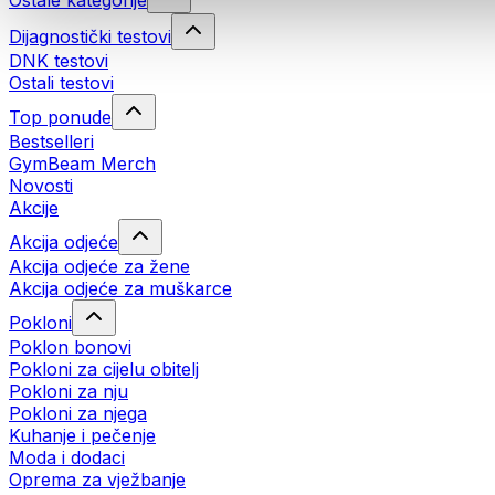
Ostale kategorije
Dijagnostički testovi
DNK testovi
Ostali testovi
Top ponude
Bestselleri
GymBeam Merch
Novosti
Akcije
Akcija odjeće
Akcija odjeće za žene
Akcija odjeće za muškarce
Pokloni
Poklon bonovi
Pokloni za cijelu obitelj
Pokloni za nju
Pokloni za njega
Kuhanje i pečenje
Moda i dodaci
Oprema za vježbanje