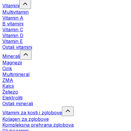
Vitamini
Multivitamin
Vitamin A
B vitamini
Vitamin C
Vitamin D
Vitamin E
Ostali vitamini
Minerali
Magnezij
Cink
Multimineral
ZMA
Kalcij
Željezo
Elektroliti
Ostali minerali
Vitamini za kosti i zglobove
Kolagen za zglobove
Kompleksna prehrana zglobova
Glukozamin