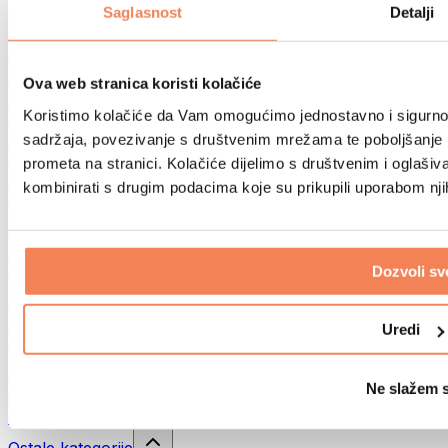
Sportske torbe
Saglasnost
Detalji
Ruksaci
Oprema prema aktivnosti
Trčanje
Ova web stranica koristi kolačiće
Borilački sportovi
Koristimo kolačiće da Vam omogućimo jednostavno i sigurno ko
Biciklizam
Joga i pilates
sadržaja, povezivanje s društvenim mrežama te poboljšanje k
Kupanje hladnom vodom
prometa na stranici. Kolačiće dijelimo s društvenim i oglaš
Plivanje
kombinirati s drugim podacima koje su prikupili uporabom nj
Planinarenje
Biohacking
Terapija crvenim svjetlom
Filteri i vrčevi za vodu
Dozvoli sv
Eko kućanstvo
Deterdženti za rublje
Uredi
Sredstva za čišćenje
Prirodna kozmetika
Ne slažem 
Gelovi za tuširanje i sapuni
Šamponi i kozmetika za kosu