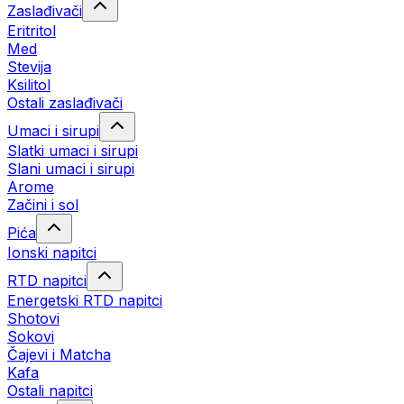
Zaslađivači
Eritritol
Med
Stevija
Ksilitol
Ostali zaslađivači
Umaci i sirupi
Slatki umaci i sirupi
Slani umaci i sirupi
Arome
Začini i sol
Pića
Ionski napitci
RTD napitci
Energetski RTD napitci
Shotovi
Sokovi
Čajevi i Matcha
Kafa
Ostali napitci