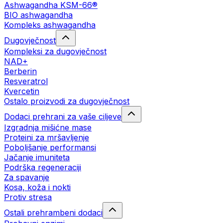
Ashwagandha KSM-66®
BIO ashwagandha
Kompleks ashwagandha
Dugovječnost
Kompleksi za dugovječnost
NAD+
Berberin
Resveratrol
Kvercetin
Ostalo proizvodi za dugovječnost
Dodaci prehrani za vaše ciljeve
Izgradnja mišićne mase
Proteini za mršavljenje
Poboljšanje performansi
Jačanje imuniteta
Podrška regeneraciji
Za spavanje
Kosa, koža i nokti
Protiv stresa
Ostali prehrambeni dodaci