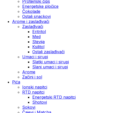
Proteinski čips
Energetske pločice
Čokolade
Ostali snackovi
Arome i zaslađivači
Zaslađivači
Eritritol
Med
Stevija
Ksilitol
Ostali zaslađivači
Umaci i sirupi
Slatki umaci i sirupi
Slani umaci i sirupi
Arome
Začini i sol
Pića
Ionski napitci
RTD napitci
Energetski RTD napitci
Shotovi
Sokovi
Čajevi i Matcha