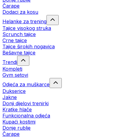
Čarape
Dodaci za kosu
Helanke za trening
Tajice visokog struka
Scrunch tajice
Crne tajice
Tajice širokih nogavica
Bešavne tajice
Trendi
Kompleti
Gym setovi
Odjeća za muškarce
Dukserice
Jakne
Donji dijelovi trenirki
Kratke hlače
Funkcionalna odjeća
Kupaći kostimi
Donje rublje
Čarape