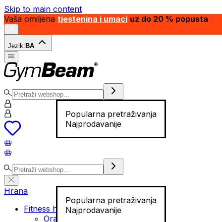
Skip to main content
Vaša omiljena
tjestenina i umaci
uz do 20 % popusta
Jezik:
BA
Popularna pretraživanja
Najprodavanije
Hrana
Popularna pretraživanja
Fitness hrana
Najprodavanije
Orašasti plodovi