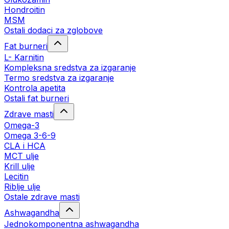
Hondroitin
MSM
Ostali dodaci za zglobove
Fat burneri
L- Karnitin
Kompleksna sredstva za izgaranje
Termo sredstva za izgaranje
Kontrola apetita
Ostali fat burneri
Zdrave masti
Omega-3
Omega 3-6-9
CLA i HCA
MCT ulje
Krill ulje
Lecitin
Riblje ulje
Ostale zdrave masti
Ashwagandha
Jednokomponentna ashwagandha