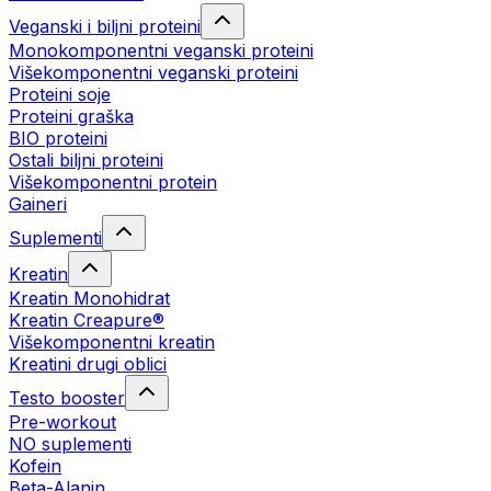
Veganski i biljni proteini
Monokomponentni veganski proteini
Višekomponentni veganski proteini
Proteini soje
Proteini graška
BIO proteini
Ostali biljni proteini
Višekomponentni protein
Gaineri
Suplementi
Kreatin
Kreatin Monohidrat
Kreatin Creapure®
Višekomponentni kreatin
Kreatini drugi oblici
Testo booster
Pre-workout
NO suplementi
Kofein
Beta-Alanin