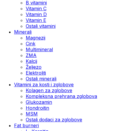
B vitamini
Vitamin C
Vitamin D
Vitamin E
Ostali vitamini
Minerali
Magnezij
Cink
Multimineral
ZMA
Kalcij
Željezo
Elektroliti
Ostali minerali
Vitamini za kosti i zglobove
Kolagen za zglobove
Kompleksna prehrana zglobova
Glukozamin
Hondroitin
MSM
Ostali dodaci za zglobove
Fat burneri