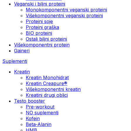
Veganski i biljni proteini
Monokomponentni veganski proteini
Višekomponentni veganski proteini
Proteini soje
Proteini graška
BIO proteini
Ostali biljni proteini
Višekomponentni protein
Gaineri
Suplementi
Kreatin
Kreatin Monohidrat
Kreatin Creapure®
Višekomponentni kreatin
Kreatini drugi oblici
Testo booster
Pre-workout
NO suplementi
Kofein
Beta-Alanin
HMB