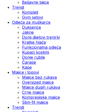
Bešavne tajice
Trendi
Kompleti
Gym setovi
Odjeća za muškarce
Dukserice
Jakne
Donji dijelovi trenirki
Kratke hlače
Funkcionalna odjeća
Kupaći kostimi
Donje rublje
Čarape
Kape
Majice i topovi
Majice bez rukava
Oversized majice
Majice dugih rukava
Crne majice
Kompresijske majice
Slim-fit majice
Trendi