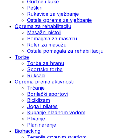
Gurtne i kuke
Peškiri
Rukavice za vježbanje
Ostala oprema za vježbanje
Oprema za rehabilitaciju
Masažni pištolj
Pomagala za masažu
Roler za masažu
Ostala pomagala za rehabilitaciju
Torbe
Torbe za hranu
Sportske torbe
Ruksaci
Oprema prema aktivnosti
Trčanje
Borilački sportovi
Biciklizam
Joga i pilates
Kupanje hladnom vodom
Plivanje
Planinarenje
Biohacking
Terapija crvenim svjetlom