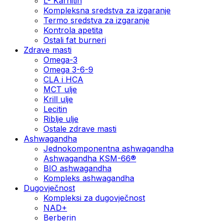
L- Karnitin
Kompleksna sredstva za izgaranje
Termo sredstva za izgaranje
Kontrola apetita
Ostali fat burneri
Zdrave masti
Omega-3
Omega 3-6-9
CLA i HCA
MCT ulje
Krill ulje
Lecitin
Riblje ulje
Ostale zdrave masti
Ashwagandha
Jednokomponentna ashwagandha
Ashwagandha KSM-66®
BIO ashwagandha
Kompleks ashwagandha
Dugovječnost
Kompleksi za dugovječnost
NAD+
Berberin