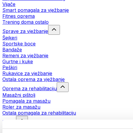
Vijače
Smart pomagala za vježbanje
Fitnes oprema
Trening doma ostalo
Sprave za vježbanje
Šejkeri
Sportske boce
Bandaže
Remeni za vježbanje
Gurtne i kuke
Peškiri
Rukavice za vježbanje
Ostala oprema za vježbanje
Oprema za rehabilitaciju
Masažni pištolj
Pomagala za masažu
Roler za masažu
Ostala pomagala za rehabilitaciju
Torbe
Torbe za hranu