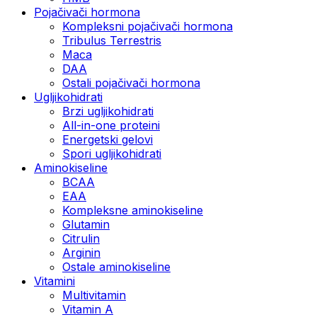
Pojačivači hormona
Kompleksni pojačivači hormona
Tribulus Terrestris
Maca
DAA
Ostali pojačivači hormona
Ugljikohidrati
Brzi ugljikohidrati
All-in-one proteini
Energetski gelovi
Spori ugljikohidrati
Aminokiseline
BCAA
EAA
Kompleksne aminokiseline
Glutamin
Citrulin
Arginin
Ostale aminokiseline
Vitamini
Multivitamin
Vitamin A