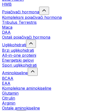
HMB
Pojačivači hormona
Kompleksni pojačivači hormona
Tribulus Terrestris
Maca
DAA
Ostali pojačivači hormona
Ugljikohidrati
Brzi ugljikohidrati
All-in-one proteini
Energetski gelovi
Spori ugljikohidrati
Aminokiseline
BCAA
EAA
Kompleksne aminokiseline
Glutamin
Citrulin
Arginin
Ostale aminokiseline