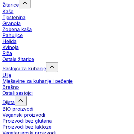
Žitarice
Kaše
Tjestenina
Granola
Zobena kaša
Pahuljice
Heljda
Kvinoja
Riža
Ostale žitarice
Sastojci za kuhanje
Ulja
Mješavine za kuhanje i pečenje
Brašno
Ostali sastojci
Dijeta
BIO proizvodi
Veganski proizvodi
Proizvodi bez glutena
Proizvodi bez laktoze
Vegetarijanski proizvodi