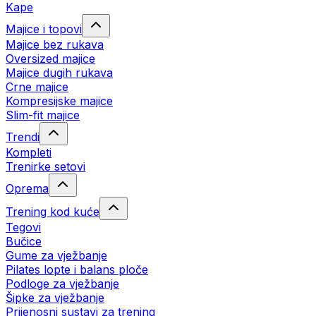
Kape
Majice i topovi
Majice bez rukava
Oversized majice
Majice dugih rukava
Crne majice
Kompresijske majice
Slim-fit majice
Trendi
Kompleti
Trenirke setovi
Oprema
Trening kod kuće
Tegovi
Bučice
Gume za vježbanje
Pilates lopte i balans ploče
Podloge za vježbanje
Šipke za vježbanje
Prijenosni sustavi za trening