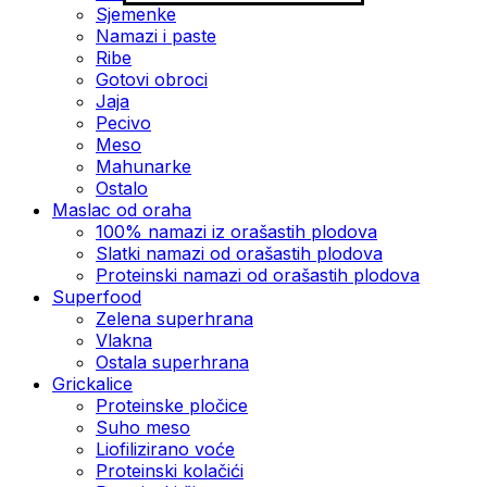
Sjemenke
Namazi i paste
Ribe
Gotovi obroci
Jaja
Pecivo
Meso
Mahunarke
Ostalo
Maslac od oraha
100% namazi iz orašastih plodova
Slatki namazi od orašastih plodova
Proteinski namazi od orašastih plodova
Superfood
Zelena superhrana
Vlakna
Ostala superhrana
Grickalice
Proteinske pločice
Suho meso
Liofilizirano voće
Proteinski kolačići