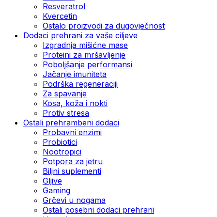
Resveratrol
Kvercetin
Ostalo proizvodi za dugovječnost
Dodaci prehrani za vaše ciljeve
Izgradnja mišićne mase
Proteini za mršavljenje
Poboljšanje performansi
Jačanje imuniteta
Podrška regeneraciji
Za spavanje
Kosa, koža i nokti
Protiv stresa
Ostali prehrambeni dodaci
Probavni enzimi
Probiotici
Nootropici
Potpora za jetru
Biljni suplementi
Gljive
Gaming
Grčevi u nogama
Ostali posebni dodaci prehrani