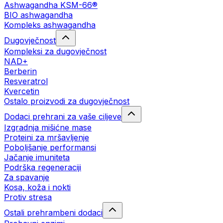
Ashwagandha KSM-66®
BIO ashwagandha
Kompleks ashwagandha
Dugovječnost
Kompleksi za dugovječnost
NAD+
Berberin
Resveratrol
Kvercetin
Ostalo proizvodi za dugovječnost
Dodaci prehrani za vaše ciljeve
Izgradnja mišićne mase
Proteini za mršavljenje
Poboljšanje performansi
Jačanje imuniteta
Podrška regeneraciji
Za spavanje
Kosa, koža i nokti
Protiv stresa
Ostali prehrambeni dodaci