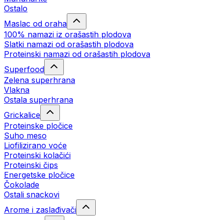
Ostalo
Maslac od oraha
100% namazi iz orašastih plodova
Slatki namazi od orašastih plodova
Proteinski namazi od orašastih plodova
Superfood
Zelena superhrana
Vlakna
Ostala superhrana
Grickalice
Proteinske pločice
Suho meso
Liofilizirano voće
Proteinski kolačići
Proteinski čips
Energetske pločice
Čokolade
Ostali snackovi
Arome i zaslađivači