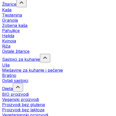
Žitarice
Kaše
Tjestenina
Granola
Zobena kaša
Pahuljice
Heljda
Kvinoja
Riža
Ostale žitarice
Sastojci za kuhanje
Ulja
Mješavine za kuhanje i pečenje
Brašno
Ostali sastojci
Dijeta
BIO proizvodi
Veganski proizvodi
Proizvodi bez glutena
Proizvodi bez laktoze
Vegetarijanski proizvodi