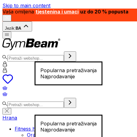
Skip to main content
Vaša omiljena
tjestenina i umaci
uz do 20 % popusta
Jezik:
BA
Popularna pretraživanja
Najprodavanije
Hrana
Popularna pretraživanja
Fitness hrana
Najprodavanije
Orašasti plodovi