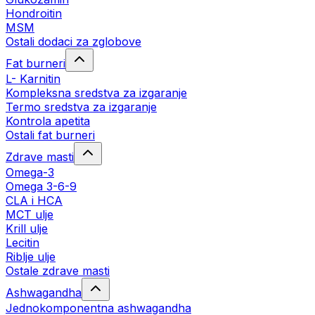
Hondroitin
MSM
Ostali dodaci za zglobove
Fat burneri
L- Karnitin
Kompleksna sredstva za izgaranje
Termo sredstva za izgaranje
Kontrola apetita
Ostali fat burneri
Zdrave masti
Omega-3
Omega 3-6-9
CLA i HCA
MCT ulje
Krill ulje
Lecitin
Riblje ulje
Ostale zdrave masti
Ashwagandha
Jednokomponentna ashwagandha