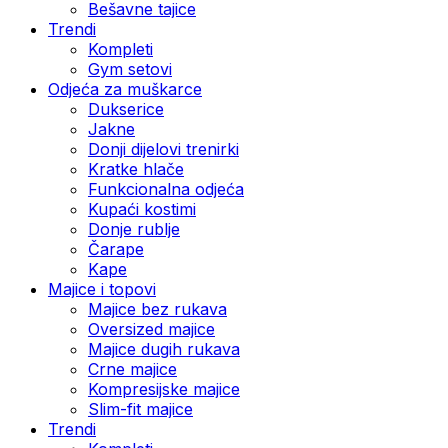
Bešavne tajice
Trendi
Kompleti
Gym setovi
Odjeća za muškarce
Dukserice
Jakne
Donji dijelovi trenirki
Kratke hlače
Funkcionalna odjeća
Kupaći kostimi
Donje rublje
Čarape
Kape
Majice i topovi
Majice bez rukava
Oversized majice
Majice dugih rukava
Crne majice
Kompresijske majice
Slim-fit majice
Trendi