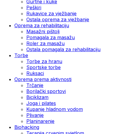
Gurtne i kuke
Peškiri
Rukavice za vježbanje
Ostala oprema za vježbanje
Oprema za rehabilitaciju
Masažni pištolj
Pomagala za masažu
Roler za masažu
Ostala pomagala za rehabilitaciju
Torbe
Torbe za hranu
Sportske torbe
Ruksaci
Oprema prema aktivnosti
Trčanje
Borilački sportovi
Biciklizam
Joga i pilates
Kupanje hladnom vodom
Plivanje
Planinarenje
Biohacking
Terapija crvenim svjetlom