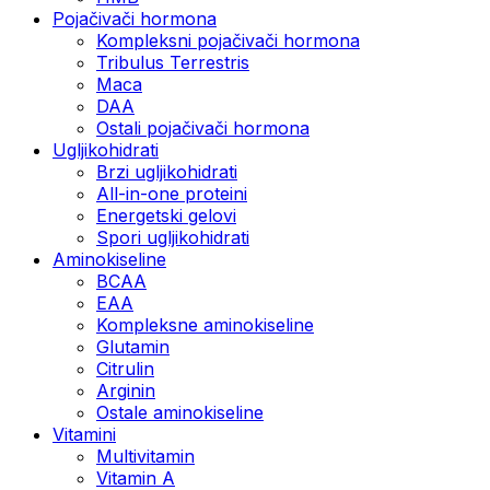
Pojačivači hormona
Kompleksni pojačivači hormona
Tribulus Terrestris
Maca
DAA
Ostali pojačivači hormona
Ugljikohidrati
Brzi ugljikohidrati
All-in-one proteini
Energetski gelovi
Spori ugljikohidrati
Aminokiseline
BCAA
EAA
Kompleksne aminokiseline
Glutamin
Citrulin
Arginin
Ostale aminokiseline
Vitamini
Multivitamin
Vitamin A