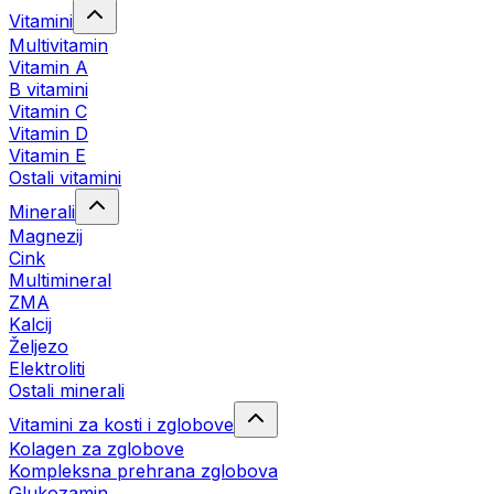
Vitamini
Multivitamin
Vitamin A
B vitamini
Vitamin C
Vitamin D
Vitamin E
Ostali vitamini
Minerali
Magnezij
Cink
Multimineral
ZMA
Kalcij
Željezo
Elektroliti
Ostali minerali
Vitamini za kosti i zglobove
Kolagen za zglobove
Kompleksna prehrana zglobova
Glukozamin