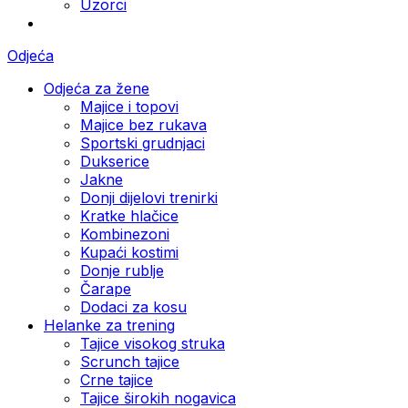
Uzorci
Odjeća
Odjeća za žene
Majice i topovi
Majice bez rukava
Sportski grudnjaci
Dukserice
Jakne
Donji dijelovi trenirki
Kratke hlačice
Kombinezoni
Kupaći kostimi
Donje rublje
Čarape
Dodaci za kosu
Helanke za trening
Tajice visokog struka
Scrunch tajice
Crne tajice
Tajice širokih nogavica