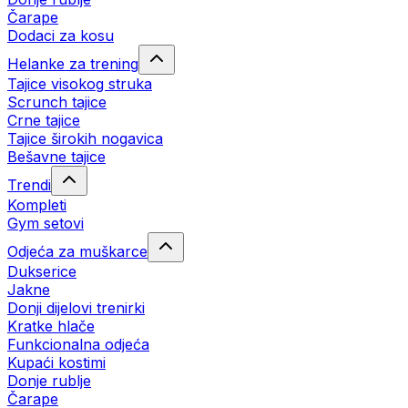
Čarape
Dodaci za kosu
Helanke za trening
Tajice visokog struka
Scrunch tajice
Crne tajice
Tajice širokih nogavica
Bešavne tajice
Trendi
Kompleti
Gym setovi
Odjeća za muškarce
Dukserice
Jakne
Donji dijelovi trenirki
Kratke hlače
Funkcionalna odjeća
Kupaći kostimi
Donje rublje
Čarape