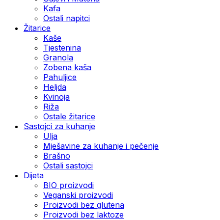
Kafa
Ostali napitci
Žitarice
Kaše
Tjestenina
Granola
Zobena kaša
Pahuljice
Heljda
Kvinoja
Riža
Ostale žitarice
Sastojci za kuhanje
Ulja
Mješavine za kuhanje i pečenje
Brašno
Ostali sastojci
Dijeta
BIO proizvodi
Veganski proizvodi
Proizvodi bez glutena
Proizvodi bez laktoze