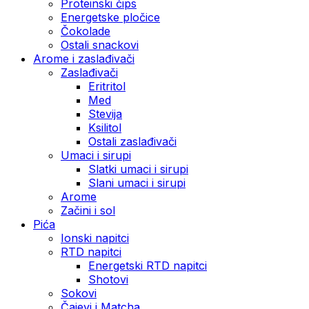
Proteinski čips
Energetske pločice
Čokolade
Ostali snackovi
Arome i zaslađivači
Zaslađivači
Eritritol
Med
Stevija
Ksilitol
Ostali zaslađivači
Umaci i sirupi
Slatki umaci i sirupi
Slani umaci i sirupi
Arome
Začini i sol
Pića
Ionski napitci
RTD napitci
Energetski RTD napitci
Shotovi
Sokovi
Čajevi i Matcha