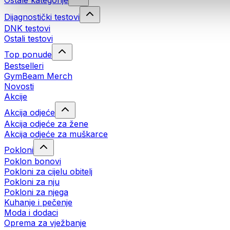
Ostale kategorije
Dijagnostički testovi
DNK testovi
Ostali testovi
Top ponude
Bestselleri
GymBeam Merch
Novosti
Akcije
Akcija odjeće
Akcija odjeće za žene
Akcija odjeće za muškarce
Pokloni
Poklon bonovi
Pokloni za cijelu obitelj
Pokloni za nju
Pokloni za njega
Kuhanje i pečenje
Moda i dodaci
Oprema za vježbanje