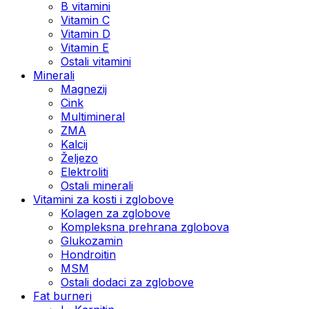
B vitamini
Vitamin C
Vitamin D
Vitamin E
Ostali vitamini
Minerali
Magnezij
Cink
Multimineral
ZMA
Kalcij
Željezo
Elektroliti
Ostali minerali
Vitamini za kosti i zglobove
Kolagen za zglobove
Kompleksna prehrana zglobova
Glukozamin
Hondroitin
MSM
Ostali dodaci za zglobove
Fat burneri