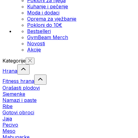
Pokloni za njega
Kuhanje i pečenje
Moda i dodaci
Oprema za vježbanje
Pokloni do 10€
Bestselleri
GymBeam Merch
Novosti
Akcije
Kategorije
Hrana
Fitness hrana
Orašasti plodovi
Sjemenke
Namazi i paste
Ribe
Gotovi obroci
Jaja
Pecivo
Meso
Mahunarke