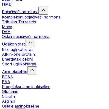
HMB
Pojačivači hormona
Kompleksni pojačivači hormona
Tribulus Terrestris
Maca
DAA
Ostali pojačivači hormona
Ugljikohidrati
Brzi ugljikohidrati
All-in-one proteini
Energetski gelovi
Spori ugljikohidrati
Aminokiseline
BCAA
EAA
Kompleksne aminokiseline
Glutamin
Citrulin
Arginin
Ostale aminokiseline