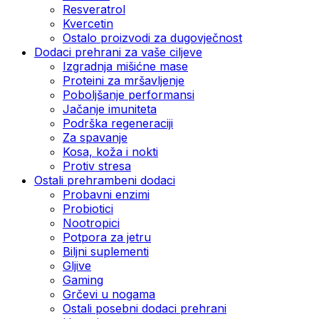
Resveratrol
Kvercetin
Ostalo proizvodi za dugovječnost
Dodaci prehrani za vaše ciljeve
Izgradnja mišićne mase
Proteini za mršavljenje
Poboljšanje performansi
Jačanje imuniteta
Podrška regeneraciji
Za spavanje
Kosa, koža i nokti
Protiv stresa
Ostali prehrambeni dodaci
Probavni enzimi
Probiotici
Nootropici
Potpora za jetru
Biljni suplementi
Gljive
Gaming
Grčevi u nogama
Ostali posebni dodaci prehrani