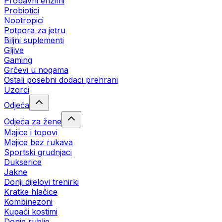
Probavni enzimi
Probiotici
Nootropici
Potpora za jetru
Biljni suplementi
Gljive
Gaming
Grčevi u nogama
Ostali posebni dodaci prehrani
Uzorci
Odjeća
Odjeća za žene
Majice i topovi
Majice bez rukava
Sportski grudnjaci
Dukserice
Jakne
Donji dijelovi trenirki
Kratke hlačice
Kombinezoni
Kupaći kostimi
Donje rublje