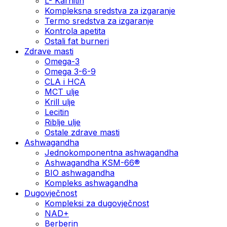
L- Karnitin
Kompleksna sredstva za izgaranje
Termo sredstva za izgaranje
Kontrola apetita
Ostali fat burneri
Zdrave masti
Omega-3
Omega 3-6-9
CLA i HCA
MCT ulje
Krill ulje
Lecitin
Riblje ulje
Ostale zdrave masti
Ashwagandha
Jednokomponentna ashwagandha
Ashwagandha KSM-66®
BIO ashwagandha
Kompleks ashwagandha
Dugovječnost
Kompleksi za dugovječnost
NAD+
Berberin