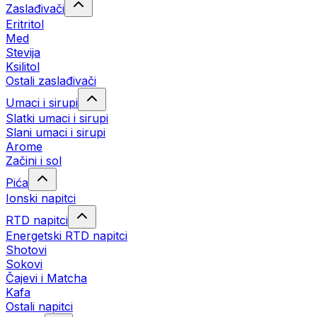
Zaslađivači
Eritritol
Med
Stevija
Ksilitol
Ostali zaslađivači
Umaci i sirupi
Slatki umaci i sirupi
Slani umaci i sirupi
Arome
Začini i sol
Pića
Ionski napitci
RTD napitci
Energetski RTD napitci
Shotovi
Sokovi
Čajevi i Matcha
Kafa
Ostali napitci