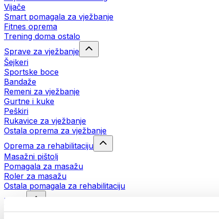
Vijače
Smart pomagala za vježbanje
Fitnes oprema
Trening doma ostalo
Sprave za vježbanje
Šejkeri
Sportske boce
Bandaže
Remeni za vježbanje
Gurtne i kuke
Peškiri
Rukavice za vježbanje
Ostala oprema za vježbanje
Oprema za rehabilitaciju
Masažni pištolj
Pomagala za masažu
Roler za masažu
Ostala pomagala za rehabilitaciju
Torbe
Torbe za hranu