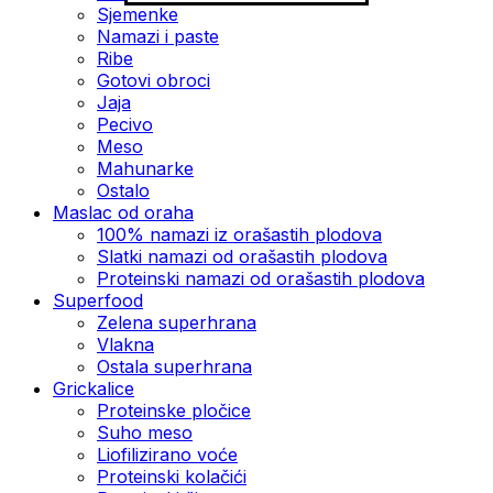
Sjemenke
Namazi i paste
Ribe
Gotovi obroci
Jaja
Pecivo
Meso
Mahunarke
Ostalo
Maslac od oraha
100% namazi iz orašastih plodova
Slatki namazi od orašastih plodova
Proteinski namazi od orašastih plodova
Superfood
Zelena superhrana
Vlakna
Ostala superhrana
Grickalice
Proteinske pločice
Suho meso
Liofilizirano voće
Proteinski kolačići