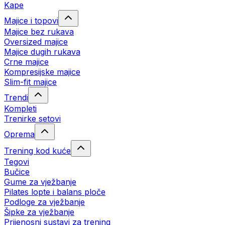
Kape
Majice i topovi
Majice bez rukava
Oversized majice
Majice dugih rukava
Crne majice
Kompresijske majice
Slim-fit majice
Trendi
Kompleti
Trenirke setovi
Oprema
Trening kod kuće
Tegovi
Bučice
Gume za vježbanje
Pilates lopte i balans ploče
Podloge za vježbanje
Šipke za vježbanje
Prijenosni sustavi za trening