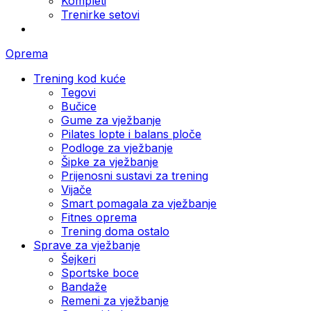
Kompleti
Trenirke setovi
Oprema
Trening kod kuće
Tegovi
Bučice
Gume za vježbanje
Pilates lopte i balans ploče
Podloge za vježbanje
Šipke za vježbanje
Prijenosni sustavi za trening
Vijače
Smart pomagala za vježbanje
Fitnes oprema
Trening doma ostalo
Sprave za vježbanje
Šejkeri
Sportske boce
Bandaže
Remeni za vježbanje