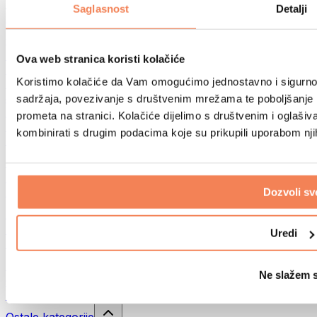
Sportske torbe
Saglasnost
Detalji
Ruksaci
Oprema prema aktivnosti
Trčanje
Ova web stranica koristi kolačiće
Borilački sportovi
Koristimo kolačiće da Vam omogućimo jednostavno i sigurno ko
Biciklizam
Joga i pilates
sadržaja, povezivanje s društvenim mrežama te poboljšanje k
Kupanje hladnom vodom
prometa na stranici. Kolačiće dijelimo s društvenim i oglaš
Plivanje
kombinirati s drugim podacima koje su prikupili uporabom nj
Planinarenje
Biohacking
Terapija crvenim svjetlom
Filteri i vrčevi za vodu
Dozvoli sv
Eko kućanstvo
Deterdženti za rublje
Uredi
Sredstva za čišćenje
Prirodna kozmetika
Ne slažem 
Gelovi za tuširanje i sapuni
Šamponi i kozmetika za kosu