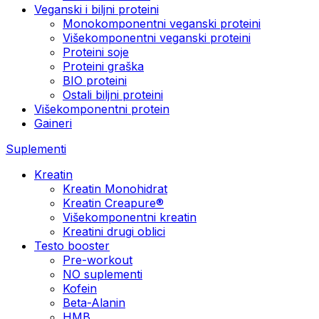
Veganski i biljni proteini
Monokomponentni veganski proteini
Višekomponentni veganski proteini
Proteini soje
Proteini graška
BIO proteini
Ostali biljni proteini
Višekomponentni protein
Gaineri
Suplementi
Kreatin
Kreatin Monohidrat
Kreatin Creapure®
Višekomponentni kreatin
Kreatini drugi oblici
Testo booster
Pre-workout
NO suplementi
Kofein
Beta-Alanin
HMB