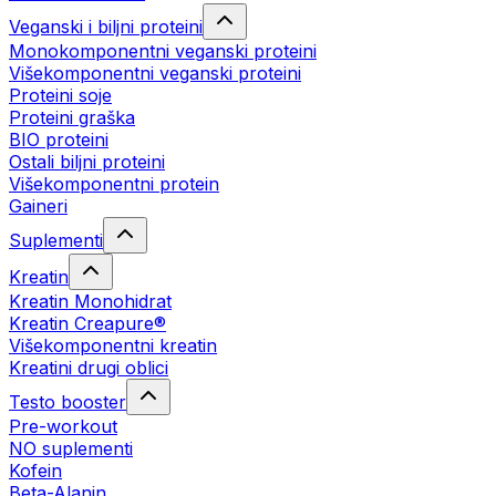
Veganski i biljni proteini
Monokomponentni veganski proteini
Višekomponentni veganski proteini
Proteini soje
Proteini graška
BIO proteini
Ostali biljni proteini
Višekomponentni protein
Gaineri
Suplementi
Kreatin
Kreatin Monohidrat
Kreatin Creapure®
Višekomponentni kreatin
Kreatini drugi oblici
Testo booster
Pre-workout
NO suplementi
Kofein
Beta-Alanin