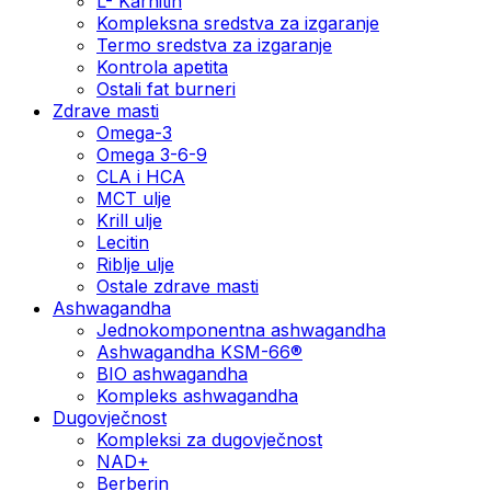
L- Karnitin
Kompleksna sredstva za izgaranje
Termo sredstva za izgaranje
Kontrola apetita
Ostali fat burneri
Zdrave masti
Omega-3
Omega 3-6-9
CLA i HCA
MCT ulje
Krill ulje
Lecitin
Riblje ulje
Ostale zdrave masti
Ashwagandha
Jednokomponentna ashwagandha
Ashwagandha KSM-66®
BIO ashwagandha
Kompleks ashwagandha
Dugovječnost
Kompleksi za dugovječnost
NAD+
Berberin