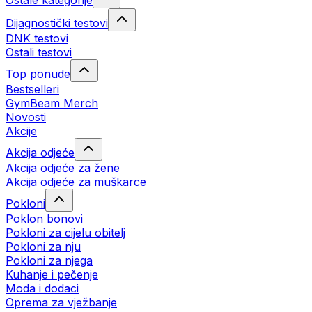
Ostale kategorije
Dijagnostički testovi
DNK testovi
Ostali testovi
Top ponude
Bestselleri
GymBeam Merch
Novosti
Akcije
Akcija odjeće
Akcija odjeće za žene
Akcija odjeće za muškarce
Pokloni
Poklon bonovi
Pokloni za cijelu obitelj
Pokloni za nju
Pokloni za njega
Kuhanje i pečenje
Moda i dodaci
Oprema za vježbanje