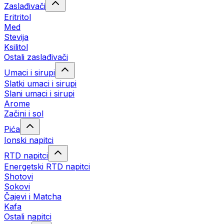
Zaslađivači
Eritritol
Med
Stevija
Ksilitol
Ostali zaslađivači
Umaci i sirupi
Slatki umaci i sirupi
Slani umaci i sirupi
Arome
Začini i sol
Pića
Ionski napitci
RTD napitci
Energetski RTD napitci
Shotovi
Sokovi
Čajevi i Matcha
Kafa
Ostali napitci