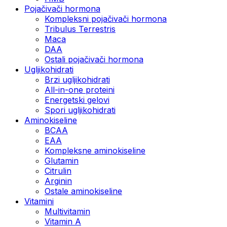
Pojačivači hormona
Kompleksni pojačivači hormona
Tribulus Terrestris
Maca
DAA
Ostali pojačivači hormona
Ugljikohidrati
Brzi ugljikohidrati
All-in-one proteini
Energetski gelovi
Spori ugljikohidrati
Aminokiseline
BCAA
EAA
Kompleksne aminokiseline
Glutamin
Citrulin
Arginin
Ostale aminokiseline
Vitamini
Multivitamin
Vitamin A