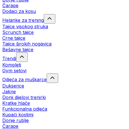
Čarape
Dodaci za kosu
Helanke za trening
Tajice visokog struka
Scrunch tajice
Crne tajice
Tajice širokih nogavica
Bešavne tajice
Trendi
Kompleti
Gym setovi
Odjeća za muškarce
Dukserice
Jakne
Donji dijelovi trenirki
Kratke hlače
Funkcionalna odjeća
Kupaći kostimi
Donje rublje
Čarape