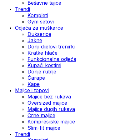
Bešavne tajice
Trendi
Kompleti
Gym setovi
Odjeća za muškarce
Dukserice
Jakne
Donji dijelovi trenirki
Kratke hlače
Funkcionalna odjeća
Kupaći kostimi
Donje rublje
Čarape
Kape
Majice i topovi
Majice bez rukava
Oversized majice
Majice dugih rukava
Crne majice
Kompresijske majice
Slim-fit majice
Trendi