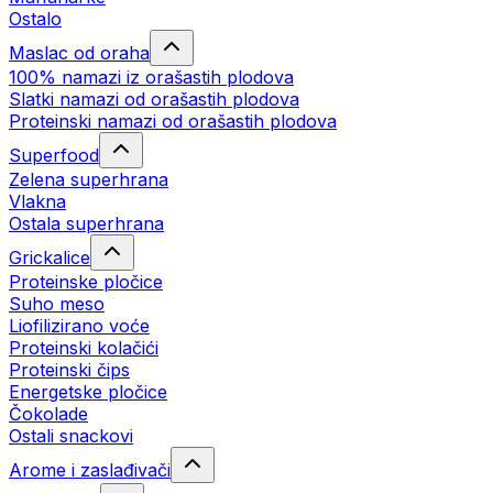
Ostalo
Maslac od oraha
100% namazi iz orašastih plodova
Slatki namazi od orašastih plodova
Proteinski namazi od orašastih plodova
Superfood
Zelena superhrana
Vlakna
Ostala superhrana
Grickalice
Proteinske pločice
Suho meso
Liofilizirano voće
Proteinski kolačići
Proteinski čips
Energetske pločice
Čokolade
Ostali snackovi
Arome i zaslađivači