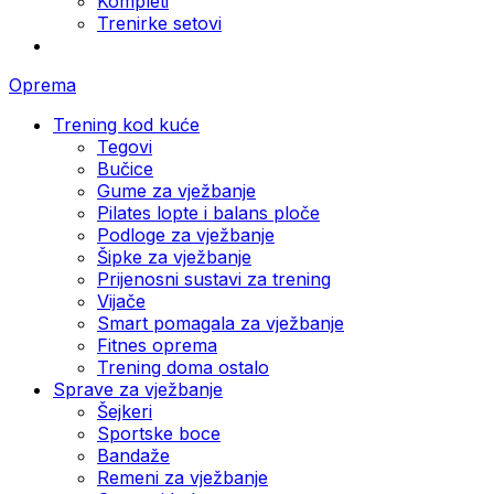
Kompleti
Trenirke setovi
Oprema
Trening kod kuće
Tegovi
Bučice
Gume za vježbanje
Pilates lopte i balans ploče
Podloge za vježbanje
Šipke za vježbanje
Prijenosni sustavi za trening
Vijače
Smart pomagala za vježbanje
Fitnes oprema
Trening doma ostalo
Sprave za vježbanje
Šejkeri
Sportske boce
Bandaže
Remeni za vježbanje