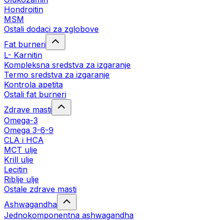
Hondroitin
MSM
Ostali dodaci za zglobove
Fat burneri
L- Karnitin
Kompleksna sredstva za izgaranje
Termo sredstva za izgaranje
Kontrola apetita
Ostali fat burneri
Zdrave masti
Omega-3
Omega 3-6-9
CLA i HCA
MCT ulje
Krill ulje
Lecitin
Riblje ulje
Ostale zdrave masti
Ashwagandha
Jednokomponentna ashwagandha