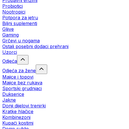
Probavni enzimi
Probiotici
Nootropici
Potpora za jetru
Biljni suplementi
Gljive
Gaming
Grčevi u nogama
Ostali posebni dodaci prehrani
Uzorci
Odjeća
Odjeća za žene
Majice i topovi
Majice bez rukava
Sportski grudnjaci
Dukserice
Jakne
Donji dijelovi trenirki
Kratke hlačice
Kombinezoni
Kupaći kostimi
Donje rublje