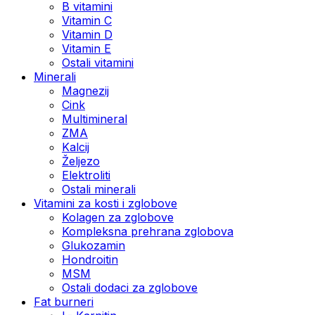
B vitamini
Vitamin C
Vitamin D
Vitamin E
Ostali vitamini
Minerali
Magnezij
Cink
Multimineral
ZMA
Kalcij
Željezo
Elektroliti
Ostali minerali
Vitamini za kosti i zglobove
Kolagen za zglobove
Kompleksna prehrana zglobova
Glukozamin
Hondroitin
MSM
Ostali dodaci za zglobove
Fat burneri