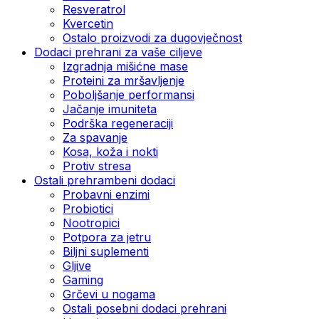
Resveratrol
Kvercetin
Ostalo proizvodi za dugovječnost
Dodaci prehrani za vaše ciljeve
Izgradnja mišićne mase
Proteini za mršavljenje
Poboljšanje performansi
Jačanje imuniteta
Podrška regeneraciji
Za spavanje
Kosa, koža i nokti
Protiv stresa
Ostali prehrambeni dodaci
Probavni enzimi
Probiotici
Nootropici
Potpora za jetru
Biljni suplementi
Gljive
Gaming
Grčevi u nogama
Ostali posebni dodaci prehrani