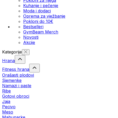
Pokloni za njega
Kuhanje i pečenje
Moda i dodaci
Oprema za vježbanje
Pokloni do 10€
Bestselleri
GymBeam Merch
Novosti
Akcije
Kategorije
Hrana
Fitness hrana
Orašasti plodovi
Sjemenke
Namazi i paste
Ribe
Gotovi obroci
Jaja
Pecivo
Meso
Mahunarke