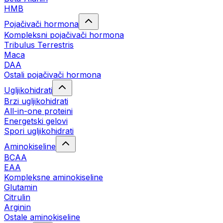
HMB
Pojačivači hormona
Kompleksni pojačivači hormona
Tribulus Terrestris
Maca
DAA
Ostali pojačivači hormona
Ugljikohidrati
Brzi ugljikohidrati
All-in-one proteini
Energetski gelovi
Spori ugljikohidrati
Aminokiseline
BCAA
EAA
Kompleksne aminokiseline
Glutamin
Citrulin
Arginin
Ostale aminokiseline