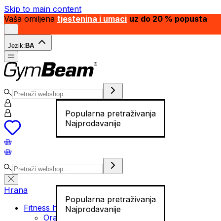
Skip to main content
Vaša omiljena
tjestenina i umaci
uz do 20 % popusta
Jezik:
BA
Popularna pretraživanja
Najprodavanije
Hrana
Popularna pretraživanja
Fitness hrana
Najprodavanije
Orašasti plodovi