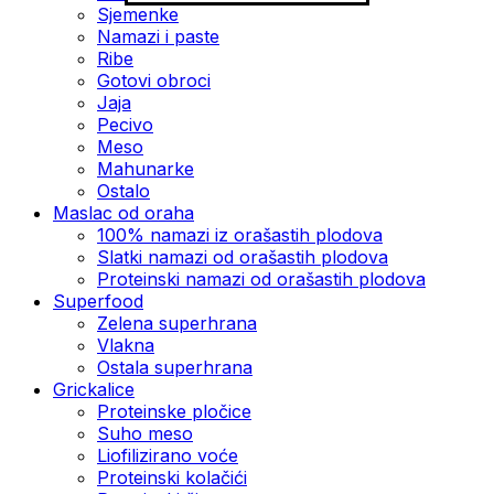
Sjemenke
Namazi i paste
Ribe
Gotovi obroci
Jaja
Pecivo
Meso
Mahunarke
Ostalo
Maslac od oraha
100% namazi iz orašastih plodova
Slatki namazi od orašastih plodova
Proteinski namazi od orašastih plodova
Superfood
Zelena superhrana
Vlakna
Ostala superhrana
Grickalice
Proteinske pločice
Suho meso
Liofilizirano voće
Proteinski kolačići