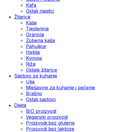
Kafa
Ostali napitci
Žitarice
Kaše
Tjestenina
Granola
Zobena kaša
Pahuljice
Heljda
Kvinoja
Riža
Ostale žitarice
Sastojci za kuhanje
Ulja
Mješavine za kuhanje i pečenje
Brašno
Ostali sastojci
Dijeta
BIO proizvodi
Veganski proizvodi
Proizvodi bez glutena
Proizvodi bez laktoze