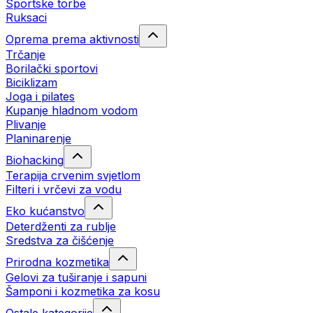
Sportske torbe
Ruksaci
Oprema prema aktivnosti
Trčanje
Borilački sportovi
Biciklizam
Joga i pilates
Kupanje hladnom vodom
Plivanje
Planinarenje
Biohacking
Terapija crvenim svjetlom
Filteri i vrčevi za vodu
Eko kućanstvo
Deterdženti za rublje
Sredstva za čišćenje
Prirodna kozmetika
Gelovi za tuširanje i sapuni
Šamponi i kozmetika za kosu