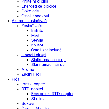
Proteinski čips
Energetske pločice
Čokolade
Ostali snackovi
Arome i zaslađivači
Zaslađivači
Eritritol
Med
Stevija
Ksilitol
Ostali zaslađivači
Umaci i sirupi
Slatki umaci i sirupi
Slani umaci i sirupi
Arome
Začini i sol
Pića
Ionski napitci
RTD napitci
Energetski RTD napitci
Shotovi
Sokovi
Čajevi i Matcha