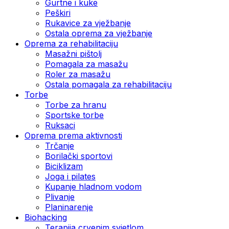
Gurtne i kuke
Peškiri
Rukavice za vježbanje
Ostala oprema za vježbanje
Oprema za rehabilitaciju
Masažni pištolj
Pomagala za masažu
Roler za masažu
Ostala pomagala za rehabilitaciju
Torbe
Torbe za hranu
Sportske torbe
Ruksaci
Oprema prema aktivnosti
Trčanje
Borilački sportovi
Biciklizam
Joga i pilates
Kupanje hladnom vodom
Plivanje
Planinarenje
Biohacking
Terapija crvenim svjetlom