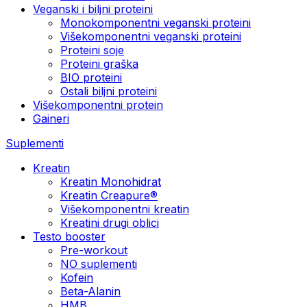
Veganski i biljni proteini
Monokomponentni veganski proteini
Višekomponentni veganski proteini
Proteini soje
Proteini graška
BIO proteini
Ostali biljni proteini
Višekomponentni protein
Gaineri
Suplementi
Kreatin
Kreatin Monohidrat
Kreatin Creapure®
Višekomponentni kreatin
Kreatini drugi oblici
Testo booster
Pre-workout
NO suplementi
Kofein
Beta-Alanin
HMB