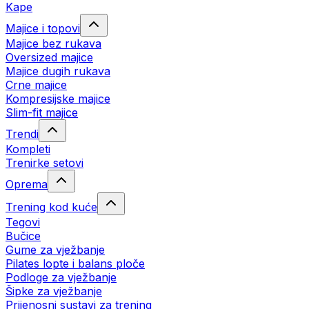
Kape
Majice i topovi
Majice bez rukava
Oversized majice
Majice dugih rukava
Crne majice
Kompresijske majice
Slim-fit majice
Trendi
Kompleti
Trenirke setovi
Oprema
Trening kod kuće
Tegovi
Bučice
Gume za vježbanje
Pilates lopte i balans ploče
Podloge za vježbanje
Šipke za vježbanje
Prijenosni sustavi za trening