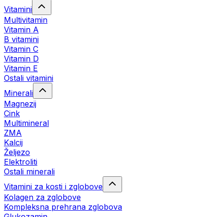
Vitamini
Multivitamin
Vitamin A
B vitamini
Vitamin C
Vitamin D
Vitamin E
Ostali vitamini
Minerali
Magnezij
Cink
Multimineral
ZMA
Kalcij
Željezo
Elektroliti
Ostali minerali
Vitamini za kosti i zglobove
Kolagen za zglobove
Kompleksna prehrana zglobova
Glukozamin