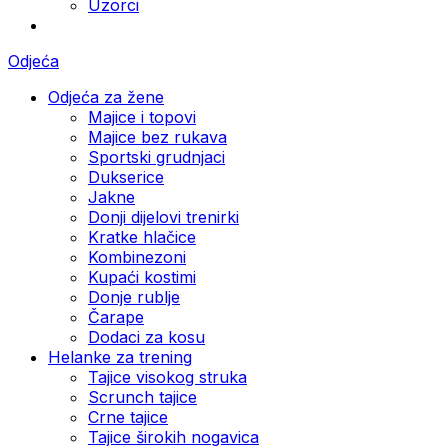
Uzorci
Odjeća
Odjeća za žene
Majice i topovi
Majice bez rukava
Sportski grudnjaci
Dukserice
Jakne
Donji dijelovi trenirki
Kratke hlačice
Kombinezoni
Kupaći kostimi
Donje rublje
Čarape
Dodaci za kosu
Helanke za trening
Tajice visokog struka
Scrunch tajice
Crne tajice
Tajice širokih nogavica