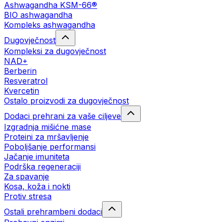
Ashwagandha KSM-66®
BIO ashwagandha
Kompleks ashwagandha
Dugovječnost
Kompleksi za dugovječnost
NAD+
Berberin
Resveratrol
Kvercetin
Ostalo proizvodi za dugovječnost
Dodaci prehrani za vaše ciljeve
Izgradnja mišićne mase
Proteini za mršavljenje
Poboljšanje performansi
Jačanje imuniteta
Podrška regeneraciji
Za spavanje
Kosa, koža i nokti
Protiv stresa
Ostali prehrambeni dodaci