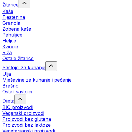
Žitarice
Kaše
Tjestenina
Granola
Zobena kaša
Pahuljice
Heljda
Kvinoja
Riža
Ostale žitarice
Sastojci za kuhanje
Ulja
Mješavine za kuhanje i pečenje
Brašno
Ostali sastojci
Dijeta
BIO proizvodi
Veganski proizvodi
Proizvodi bez glutena
Proizvodi bez laktoze
Vegetarijanski proizvodi