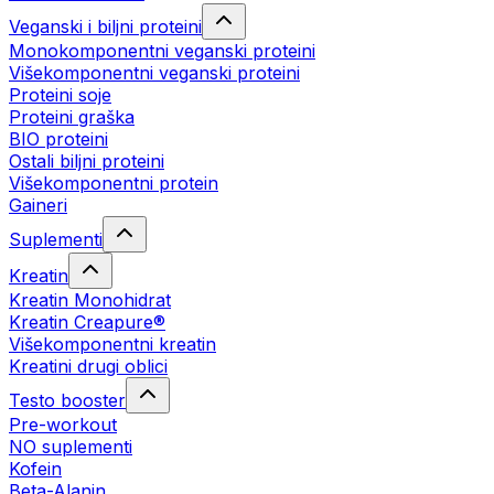
Veganski i biljni proteini
Monokomponentni veganski proteini
Višekomponentni veganski proteini
Proteini soje
Proteini graška
BIO proteini
Ostali biljni proteini
Višekomponentni protein
Gaineri
Suplementi
Kreatin
Kreatin Monohidrat
Kreatin Creapure®
Višekomponentni kreatin
Kreatini drugi oblici
Testo booster
Pre-workout
NO suplementi
Kofein
Beta-Alanin