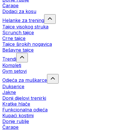
Čarape
Dodaci za kosu
Helanke za trening
Tajice visokog struka
Scrunch tajice
Crne tajice
Tajice širokih nogavica
Bešavne tajice
Trendi
Kompleti
Gym setovi
Odjeća za muškarce
Dukserice
Jakne
Donji dijelovi trenirki
Kratke hlače
Funkcionalna odjeća
Kupaći kostimi
Donje rublje
Čarape