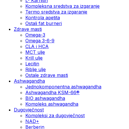
L- Karnitin
Kompleksna sredstva za izgaranje
Termo sredstva za izgaranje
Kontrola apetita
Ostali fat burneri
Zdrave masti
Omega-3
Omega 3-6-9
CLA i HCA
MCT ulje
Krill ulje
Lecitin
Riblje ulje
Ostale zdrave masti
Ashwagandha
Jednokomponentna ashwagandha
Ashwagandha KSM-66®
BIO ashwagandha
Kompleks ashwagandha
Dugovječnost
Kompleksi za dugovječnost
NAD+
Berberin