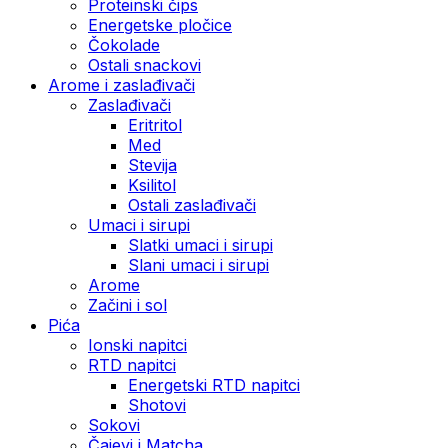
Proteinski čips
Energetske pločice
Čokolade
Ostali snackovi
Arome i zaslađivači
Zaslađivači
Eritritol
Med
Stevija
Ksilitol
Ostali zaslađivači
Umaci i sirupi
Slatki umaci i sirupi
Slani umaci i sirupi
Arome
Začini i sol
Pića
Ionski napitci
RTD napitci
Energetski RTD napitci
Shotovi
Sokovi
Čajevi i Matcha