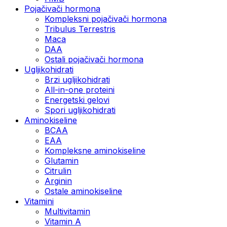
Pojačivači hormona
Kompleksni pojačivači hormona
Tribulus Terrestris
Maca
DAA
Ostali pojačivači hormona
Ugljikohidrati
Brzi ugljikohidrati
All-in-one proteini
Energetski gelovi
Spori ugljikohidrati
Aminokiseline
BCAA
EAA
Kompleksne aminokiseline
Glutamin
Citrulin
Arginin
Ostale aminokiseline
Vitamini
Multivitamin
Vitamin A