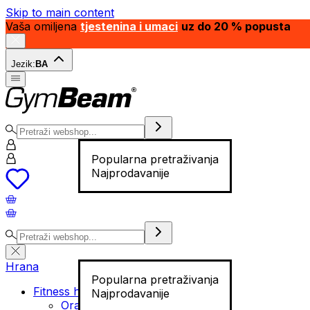
Skip to main content
Vaša omiljena
tjestenina i umaci
uz do 20 % popusta
Jezik:
BA
Popularna pretraživanja
Najprodavanije
Hrana
Popularna pretraživanja
Fitness hrana
Najprodavanije
Orašasti plodovi