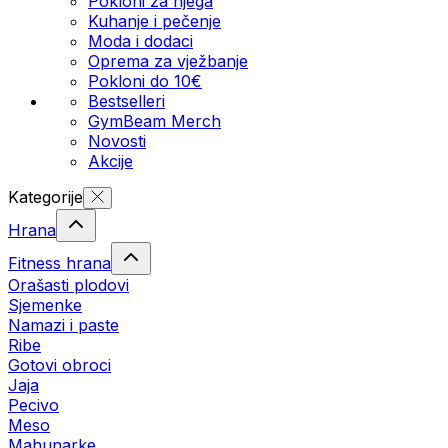
Pokloni za njega
Kuhanje i pečenje
Moda i dodaci
Oprema za vježbanje
Pokloni do 10€
Bestselleri
GymBeam Merch
Novosti
Akcije
Kategorije
Hrana
Fitness hrana
Orašasti plodovi
Sjemenke
Namazi i paste
Ribe
Gotovi obroci
Jaja
Pecivo
Meso
Mahunarke