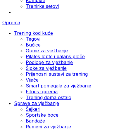
Kompleti
Trenirke setovi
Oprema
Trening kod kuće
Tegovi
Bučice
Gume za vježbanje
Pilates lopte i balans ploče
Podloge za vježbanje
Šipke za vježbanje
Prijenosni sustavi za trening
Vijače
Smart pomagala za vježbanje
Fitnes oprema
Trening doma ostalo
Sprave za vježbanje
Šejkeri
Sportske boce
Bandaže
Remeni za vježbanje