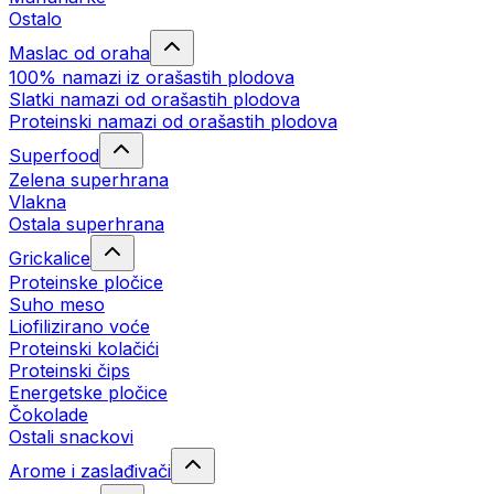
Ostalo
Maslac od oraha
100% namazi iz orašastih plodova
Slatki namazi od orašastih plodova
Proteinski namazi od orašastih plodova
Superfood
Zelena superhrana
Vlakna
Ostala superhrana
Grickalice
Proteinske pločice
Suho meso
Liofilizirano voće
Proteinski kolačići
Proteinski čips
Energetske pločice
Čokolade
Ostali snackovi
Arome i zaslađivači