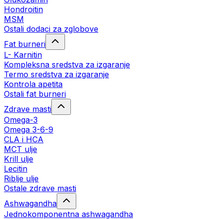
Hondroitin
MSM
Ostali dodaci za zglobove
Fat burneri
L- Karnitin
Kompleksna sredstva za izgaranje
Termo sredstva za izgaranje
Kontrola apetita
Ostali fat burneri
Zdrave masti
Omega-3
Omega 3-6-9
CLA i HCA
MCT ulje
Krill ulje
Lecitin
Riblje ulje
Ostale zdrave masti
Ashwagandha
Jednokomponentna ashwagandha