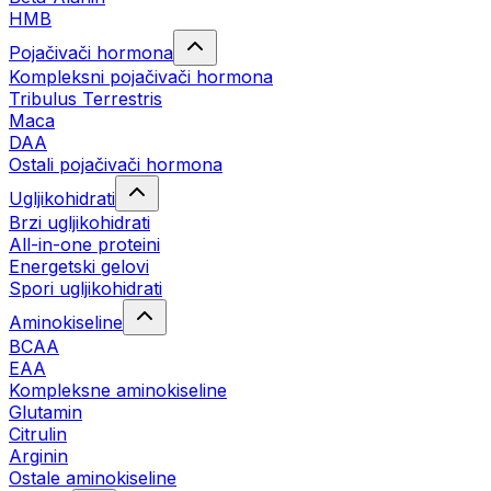
HMB
Pojačivači hormona
Kompleksni pojačivači hormona
Tribulus Terrestris
Maca
DAA
Ostali pojačivači hormona
Ugljikohidrati
Brzi ugljikohidrati
All-in-one proteini
Energetski gelovi
Spori ugljikohidrati
Aminokiseline
BCAA
EAA
Kompleksne aminokiseline
Glutamin
Citrulin
Arginin
Ostale aminokiseline