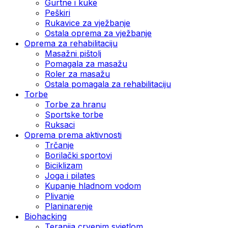
Gurtne i kuke
Peškiri
Rukavice za vježbanje
Ostala oprema za vježbanje
Oprema za rehabilitaciju
Masažni pištolj
Pomagala za masažu
Roler za masažu
Ostala pomagala za rehabilitaciju
Torbe
Torbe za hranu
Sportske torbe
Ruksaci
Oprema prema aktivnosti
Trčanje
Borilački sportovi
Biciklizam
Joga i pilates
Kupanje hladnom vodom
Plivanje
Planinarenje
Biohacking
Terapija crvenim svjetlom