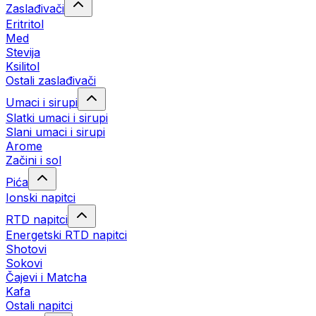
Zaslađivači
Eritritol
Med
Stevija
Ksilitol
Ostali zaslađivači
Umaci i sirupi
Slatki umaci i sirupi
Slani umaci i sirupi
Arome
Začini i sol
Pića
Ionski napitci
RTD napitci
Energetski RTD napitci
Shotovi
Sokovi
Čajevi i Matcha
Kafa
Ostali napitci