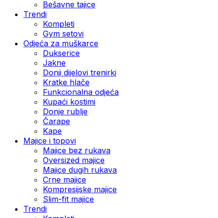
Bešavne tajice
Trendi
Kompleti
Gym setovi
Odjeća za muškarce
Dukserice
Jakne
Donji dijelovi trenirki
Kratke hlače
Funkcionalna odjeća
Kupaći kostimi
Donje rublje
Čarape
Kape
Majice i topovi
Majice bez rukava
Oversized majice
Majice dugih rukava
Crne majice
Kompresijske majice
Slim-fit majice
Trendi