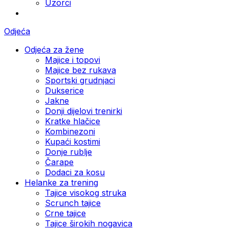
Uzorci
Odjeća
Odjeća za žene
Majice i topovi
Majice bez rukava
Sportski grudnjaci
Dukserice
Jakne
Donji dijelovi trenirki
Kratke hlačice
Kombinezoni
Kupaći kostimi
Donje rublje
Čarape
Dodaci za kosu
Helanke za trening
Tajice visokog struka
Scrunch tajice
Crne tajice
Tajice širokih nogavica