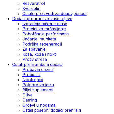
Resveratrol
Kvercetin
Ostalo proizvodi za dugovječnost
Dodaci prehrani za vaše ciljeve
Izgradnja mišićne mase
Proteini za mršavljenje
Poboljšanje performansi
Jačanje imuniteta
Podrška regeneraciji
Za spavanje
Kosa, koža i nokti
Protiv stresa
Ostali prehrambeni dodaci
Probavni enzimi
Probiotici
Nootropici
Potpora za jetru
Biljni suplementi
Gljive
Gaming
Grčevi u nogama
Ostali posebni dodaci prehrani