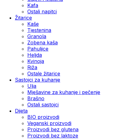
Kafa
Ostali napitci
Žitarice
Kaše
Tjestenina
Granola
Zobena kaša
Pahuljice
Heljda
Kvinoja
Riža
Ostale žitarice
Sastojci za kuhanje
Ulja
Mješavine za kuhanje i pečenje
Brašno
Ostali sastojci
Dijeta
BIO proizvodi
Veganski proizvodi
Proizvodi bez glutena
Proizvodi bez laktoze