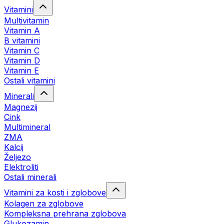
Vitamini
Multivitamin
Vitamin A
B vitamini
Vitamin C
Vitamin D
Vitamin E
Ostali vitamini
Minerali
Magnezij
Cink
Multimineral
ZMA
Kalcij
Željezo
Elektroliti
Ostali minerali
Vitamini za kosti i zglobove
Kolagen za zglobove
Kompleksna prehrana zglobova
Glukozamin