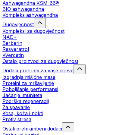
Ashwagandha KSM-66®
BIO ashwagandha
Kompleks ashwagandha
Dugovječnost
Kompleksi za dugovječnost
NAD+
Berberin
Resveratrol
Kvercetin
Ostalo proizvodi za dugovječnost
Dodaci prehrani za vaše ciljeve
Izgradnja mišićne mase
Proteini za mršavljenje
Poboljšanje performansi
Jačanje imuniteta
Podrška regeneraciji
Za spavanje
Kosa, koža i nokti
Protiv stresa
Ostali prehrambeni dodaci