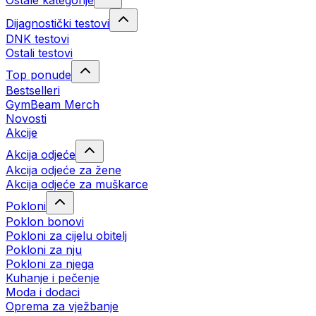
Ostale kategorije
Dijagnostički testovi
DNK testovi
Ostali testovi
Top ponude
Bestselleri
GymBeam Merch
Novosti
Akcije
Akcija odjeće
Akcija odjeće za žene
Akcija odjeće za muškarce
Pokloni
Poklon bonovi
Pokloni za cijelu obitelj
Pokloni za nju
Pokloni za njega
Kuhanje i pečenje
Moda i dodaci
Oprema za vježbanje