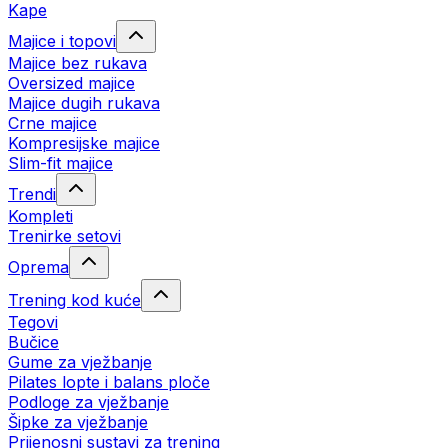
Kape
Majice i topovi
Majice bez rukava
Oversized majice
Majice dugih rukava
Crne majice
Kompresijske majice
Slim-fit majice
Trendi
Kompleti
Trenirke setovi
Oprema
Trening kod kuće
Tegovi
Bučice
Gume za vježbanje
Pilates lopte i balans ploče
Podloge za vježbanje
Šipke za vježbanje
Prijenosni sustavi za trening