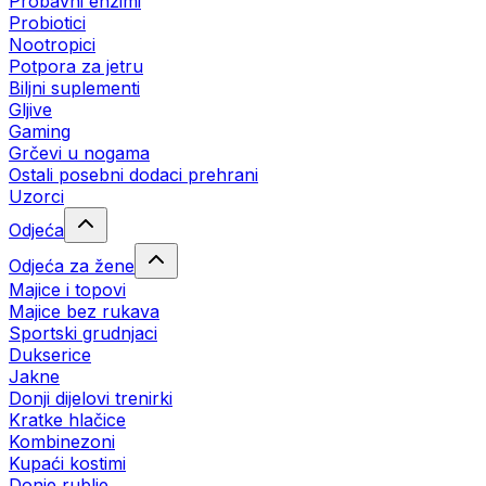
Probavni enzimi
Probiotici
Nootropici
Potpora za jetru
Biljni suplementi
Gljive
Gaming
Grčevi u nogama
Ostali posebni dodaci prehrani
Uzorci
Odjeća
Odjeća za žene
Majice i topovi
Majice bez rukava
Sportski grudnjaci
Dukserice
Jakne
Donji dijelovi trenirki
Kratke hlačice
Kombinezoni
Kupaći kostimi
Donje rublje