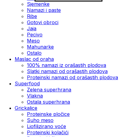
Sjemenke
Namazi i paste
Ribe
Gotovi obroci
Jaja
Pecivo
Meso
Mahunarke
Ostalo
Maslac od oraha
100% namazi iz orašastih plodova
Slatki namazi od orašastih plodova
Proteinski namazi od orašastih plodova
Superfood
Zelena superhrana
Vlakna
Ostala superhrana
Grickalice
Proteinske pločice
Suho meso
Liofilizirano voće
Proteinski kolačići