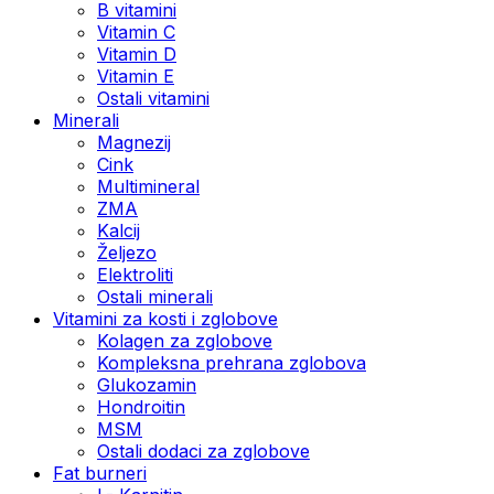
B vitamini
Vitamin C
Vitamin D
Vitamin E
Ostali vitamini
Minerali
Magnezij
Cink
Multimineral
ZMA
Kalcij
Željezo
Elektroliti
Ostali minerali
Vitamini za kosti i zglobove
Kolagen za zglobove
Kompleksna prehrana zglobova
Glukozamin
Hondroitin
MSM
Ostali dodaci za zglobove
Fat burneri