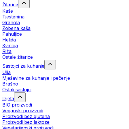
Žitarice
Kaše
Tjestenina
Granola
Zobena kaša
Pahuljice
Heljda
Kvinoja
Riža
Ostale žitarice
Sastojci za kuhanje
Ulja
Mješavine za kuhanje i pečenje
Brašno
Ostali sastojci
Dijeta
BIO proizvodi
Veganski proizvodi
Proizvodi bez glutena
Proizvodi bez laktoze
Vegetarijanski proizvodi