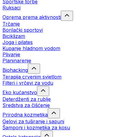
Sportske torbe
Ruksaci
Oprema prema aktivnosti
Trčanje
Borilački sportovi
Biciklizam
Joga i pilates
Kupanje hladnom vodom
Plivanje
Planinarenje
Biohacking
Terapija crvenim svjetlom
Filteri i vrčevi za vodu
Eko kućanstvo
Deterdženti za rublje
Sredstva za čišćenje
Prirodna kozmetika
Gelovi za tuširanje i sapuni
Šamponi i kozmetika za kosu