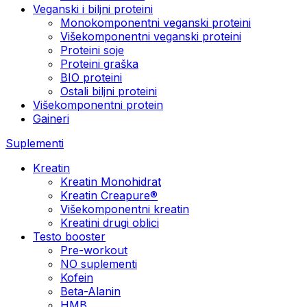
Veganski i biljni proteini
Monokomponentni veganski proteini
Višekomponentni veganski proteini
Proteini soje
Proteini graška
BIO proteini
Ostali biljni proteini
Višekomponentni protein
Gaineri
Suplementi
Kreatin
Kreatin Monohidrat
Kreatin Creapure®
Višekomponentni kreatin
Kreatini drugi oblici
Testo booster
Pre-workout
NO suplementi
Kofein
Beta-Alanin
HMB