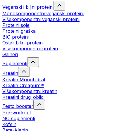
Veganski i biljni proteini
Monokomponentni veganski proteini
Višekomponentni veganski proteini
Proteini soje
Proteini graška
BIO proteini
Ostali biljni proteini
Višekomponentni protein
Gaineri
Suplementi
Kreatin
Kreatin Monohidrat
Kreatin Creapure®
Višekomponentni kreatin
Kreatini drugi oblici
Testo booster
Pre-workout
NO suplementi
Kofein
Beta-Alanin