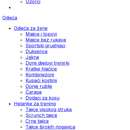
Uzorci
Odjeća
Odjeća za žene
Majice i topovi
Majice bez rukava
Sportski grudnjaci
Dukserice
Jakne
Donji dijelovi trenirki
Kratke hlačice
Kombinezoni
Kupaći kostimi
Donje rublje
Čarape
Dodaci za kosu
Helanke za trening
Tajice visokog struka
Scrunch tajice
Crne tajice
Tajice širokih nogavica