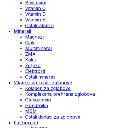
B vitamini
Vitamin C
Vitamin D
Vitamin E
Ostali vitamini
Minerali
Magnezij
Cink
Multimineral
ZMA
Kalcij
Željezo
Elektroliti
Ostali minerali
Vitamini za kosti i zglobove
Kolagen za zglobove
Kompleksna prehrana zglobova
Glukozamin
Hondroitin
MSM
Ostali dodaci za zglobove
Fat burneri