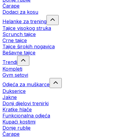
Čarape
Dodaci za kosu
Helanke za trening
Tajice visokog struka
Scrunch tajice
Crne tajice
Tajice širokih nogavica
Bešavne tajice
Trendi
Kompleti
Gym setovi
Odjeća za muškarce
Dukserice
Jakne
Donji dijelovi trenirki
Kratke hlače
Funkcionalna odjeća
Kupaći kostimi
Donje rublje
Čarape