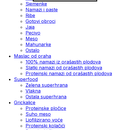
Sjemenke
Namazi i paste
Ribe
Gotovi obroci
Jaja
Pecivo
Meso
Mahunarke
Ostalo
Maslac od oraha
100% namazi iz orašastih plodova
Slatki namazi od orašastih plodova
Proteinski namazi od orašastih plodova
Superfood
Zelena superhrana
Vlakna
Ostala superhrana
Grickalice
Proteinske pločice
Suho meso
Liofilizirano voće
Proteinski kolačići