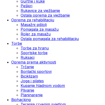
Gurtne i kuke
Peškiri
Rukavice za vježbanje
Ostala oprema za vježbanje
Oprema za rehabilitaciju
Masažni pištolj
Pomagala za masažu
Roler za masažu
Ostala pomagala za rehabilitaciju
Torbe
Torbe za hranu
Sportske torbe
Ruksaci
Oprema prema aktivnosti
Trčanje
Borilački sportovi
Biciklizam
Joga i pilates
Kupanje hladnom vodom
Plivanje
Planinarenje
Biohacking
Terapija crvenim svjetlom