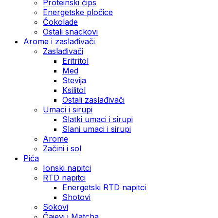
Proteinski čips
Energetske pločice
Čokolade
Ostali snackovi
Arome i zaslađivači
Zaslađivači
Eritritol
Med
Stevija
Ksilitol
Ostali zaslađivači
Umaci i sirupi
Slatki umaci i sirupi
Slani umaci i sirupi
Arome
Začini i sol
Pića
Ionski napitci
RTD napitci
Energetski RTD napitci
Shotovi
Sokovi
Čajevi i Matcha