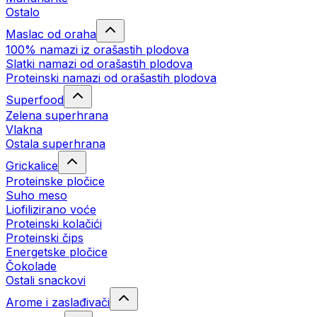
Ostalo
Maslac od oraha
100% namazi iz orašastih plodova
Slatki namazi od orašastih plodova
Proteinski namazi od orašastih plodova
Superfood
Zelena superhrana
Vlakna
Ostala superhrana
Grickalice
Proteinske pločice
Suho meso
Liofilizirano voće
Proteinski kolačići
Proteinski čips
Energetske pločice
Čokolade
Ostali snackovi
Arome i zaslađivači