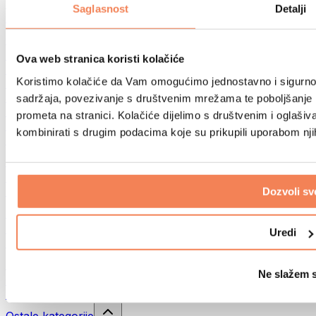
Sportske torbe
Saglasnost
Detalji
Ruksaci
Oprema prema aktivnosti
Trčanje
Ova web stranica koristi kolačiće
Borilački sportovi
Koristimo kolačiće da Vam omogućimo jednostavno i sigurno ko
Biciklizam
Joga i pilates
sadržaja, povezivanje s društvenim mrežama te poboljšanje k
Kupanje hladnom vodom
prometa na stranici. Kolačiće dijelimo s društvenim i oglaš
Plivanje
kombinirati s drugim podacima koje su prikupili uporabom nj
Planinarenje
Biohacking
Terapija crvenim svjetlom
Filteri i vrčevi za vodu
Dozvoli sv
Eko kućanstvo
Deterdženti za rublje
Uredi
Sredstva za čišćenje
Prirodna kozmetika
Ne slažem 
Gelovi za tuširanje i sapuni
Šamponi i kozmetika za kosu