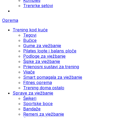
Kompleti
Trenirke setovi
Oprema
Trening kod kuće
Tegovi
Bučice
Gume za vježbanje
Pilates lopte i balans ploče
Podloge za vježbanje
Šipke za vježbanje
Prijenosni sustavi za trening
Vijače
Smart pomagala za vježbanje
Fitnes oprema
Trening doma ostalo
Sprave za vježbanje
Šejkeri
Sportske boce
Bandaže
Remeni za vježbanje