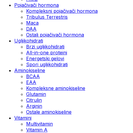
Pojačivači hormona
Kompleksni pojačivači hormona
Tribulus Terrestris
Maca
DAA
Ostali pojačivači hormona
Ugljikohidrati
Brzi ugljikohidrati
All-in-one proteini
Energetski gelovi
Spori ugljikohidrati
Aminokiseline
BCAA
EAA
Kompleksne aminokiseline
Glutamin
Citrulin
Arginin
Ostale aminokiseline
Vitamini
Multivitamin
Vitamin A