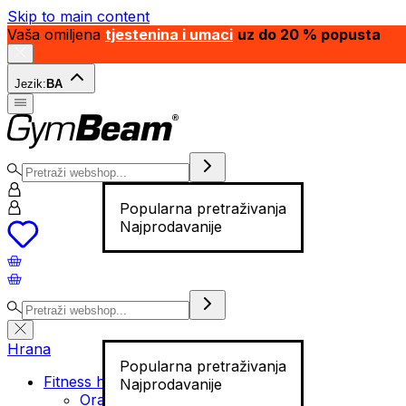
Skip to main content
Vaša omiljena
tjestenina i umaci
uz do 20 % popusta
Jezik:
BA
Popularna pretraživanja
Najprodavanije
Hrana
Popularna pretraživanja
Fitness hrana
Najprodavanije
Orašasti plodovi