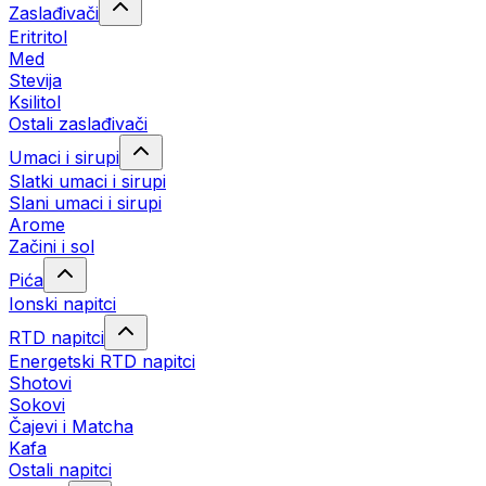
Zaslađivači
Eritritol
Med
Stevija
Ksilitol
Ostali zaslađivači
Umaci i sirupi
Slatki umaci i sirupi
Slani umaci i sirupi
Arome
Začini i sol
Pića
Ionski napitci
RTD napitci
Energetski RTD napitci
Shotovi
Sokovi
Čajevi i Matcha
Kafa
Ostali napitci