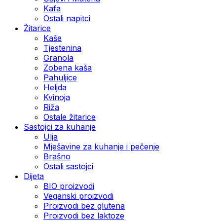
Kafa
Ostali napitci
Žitarice
Kaše
Tjestenina
Granola
Zobena kaša
Pahuljice
Heljda
Kvinoja
Riža
Ostale žitarice
Sastojci za kuhanje
Ulja
Mješavine za kuhanje i pečenje
Brašno
Ostali sastojci
Dijeta
BIO proizvodi
Veganski proizvodi
Proizvodi bez glutena
Proizvodi bez laktoze