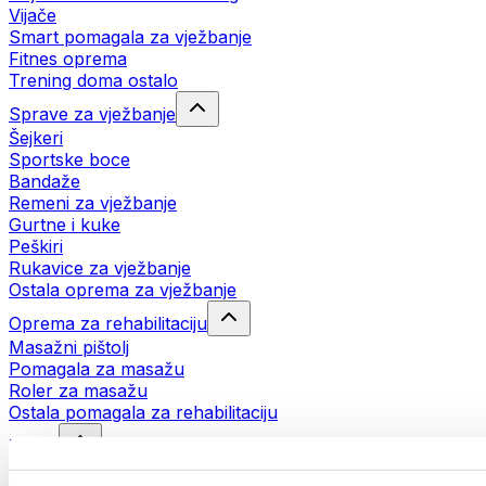
Vijače
Smart pomagala za vježbanje
Fitnes oprema
Trening doma ostalo
Sprave za vježbanje
Šejkeri
Sportske boce
Bandaže
Remeni za vježbanje
Gurtne i kuke
Peškiri
Rukavice za vježbanje
Ostala oprema za vježbanje
Oprema za rehabilitaciju
Masažni pištolj
Pomagala za masažu
Roler za masažu
Ostala pomagala za rehabilitaciju
Torbe
Torbe za hranu