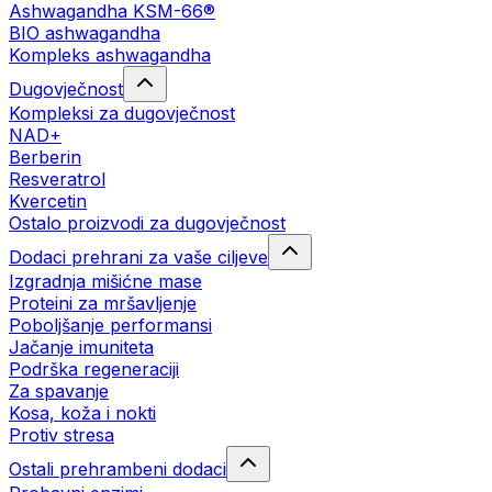
Ashwagandha KSM-66®
BIO ashwagandha
Kompleks ashwagandha
Dugovječnost
Kompleksi za dugovječnost
NAD+
Berberin
Resveratrol
Kvercetin
Ostalo proizvodi za dugovječnost
Dodaci prehrani za vaše ciljeve
Izgradnja mišićne mase
Proteini za mršavljenje
Poboljšanje performansi
Jačanje imuniteta
Podrška regeneraciji
Za spavanje
Kosa, koža i nokti
Protiv stresa
Ostali prehrambeni dodaci