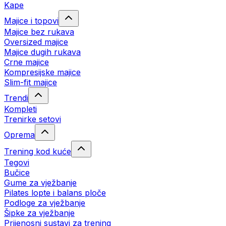
Kape
Majice i topovi
Majice bez rukava
Oversized majice
Majice dugih rukava
Crne majice
Kompresijske majice
Slim-fit majice
Trendi
Kompleti
Trenirke setovi
Oprema
Trening kod kuće
Tegovi
Bučice
Gume za vježbanje
Pilates lopte i balans ploče
Podloge za vježbanje
Šipke za vježbanje
Prijenosni sustavi za trening