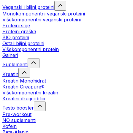
Veganski i biljni proteini
Monokomponentni veganski proteini
Višekomponentni veganski proteini
Proteini soje
Proteini graška
BIO proteini
Ostali biljni proteini
Višekomponentni protein
Gaineri
Suplementi
Kreatin
Kreatin Monohidrat
Kreatin Creapure®
Višekomponentni kreatin
Kreatini drugi oblici
Testo booster
Pre-workout
NO suplementi
Kofein
Beta-Alanin