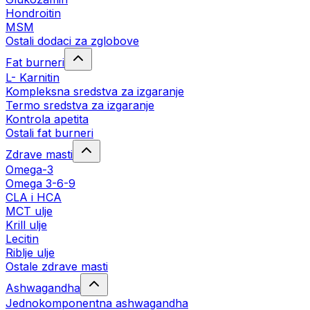
Hondroitin
MSM
Ostali dodaci za zglobove
Fat burneri
L- Karnitin
Kompleksna sredstva za izgaranje
Termo sredstva za izgaranje
Kontrola apetita
Ostali fat burneri
Zdrave masti
Omega-3
Omega 3-6-9
CLA i HCA
MCT ulje
Krill ulje
Lecitin
Riblje ulje
Ostale zdrave masti
Ashwagandha
Jednokomponentna ashwagandha