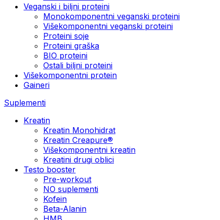
Veganski i biljni proteini
Monokomponentni veganski proteini
Višekomponentni veganski proteini
Proteini soje
Proteini graška
BIO proteini
Ostali biljni proteini
Višekomponentni protein
Gaineri
Suplementi
Kreatin
Kreatin Monohidrat
Kreatin Creapure®
Višekomponentni kreatin
Kreatini drugi oblici
Testo booster
Pre-workout
NO suplementi
Kofein
Beta-Alanin
HMB