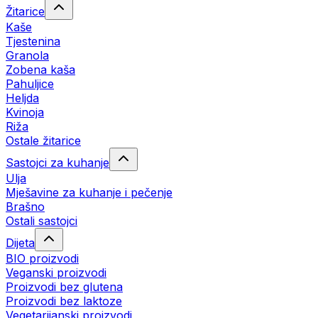
Žitarice
Kaše
Tjestenina
Granola
Zobena kaša
Pahuljice
Heljda
Kvinoja
Riža
Ostale žitarice
Sastojci za kuhanje
Ulja
Mješavine za kuhanje i pečenje
Brašno
Ostali sastojci
Dijeta
BIO proizvodi
Veganski proizvodi
Proizvodi bez glutena
Proizvodi bez laktoze
Vegetarijanski proizvodi