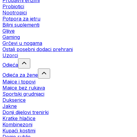
Probavni enzimi
Probiotici
Nootropici
Potpora za jetru
Biljni suplementi
Gljive
Gaming
Grčevi u nogama
Ostali posebni dodaci prehrani
Uzorci
Odjeća
Odjeća za žene
Majice i topovi
Majice bez rukava
Sportski grudnjaci
Dukserice
Jakne
Donji dijelovi trenirki
Kratke hlačice
Kombinezoni
Kupaći kostimi
Donje rublje