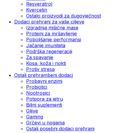
Resveratrol
Kvercetin
Ostalo proizvodi za dugovječnost
Dodaci prehrani za vaše ciljeve
Izgradnja mišićne mase
Proteini za mršavljenje
Poboljšanje performansi
Jačanje imuniteta
Podrška regeneraciji
Za spavanje
Kosa, koža i nokti
Protiv stresa
Ostali prehrambeni dodaci
Probavni enzimi
Probiotici
Nootropici
Potpora za jetru
Biljni suplementi
Gljive
Gaming
Grčevi u nogama
Ostali posebni dodaci prehrani