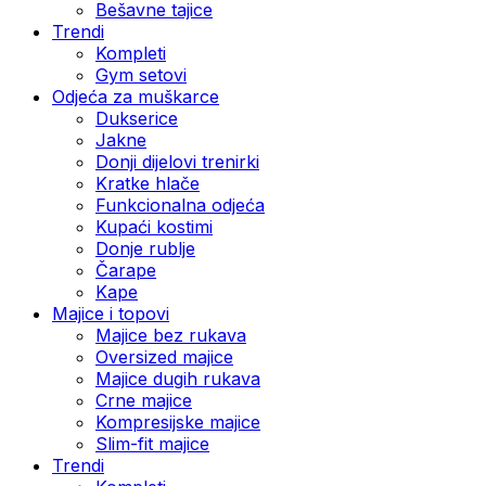
Bešavne tajice
Trendi
Kompleti
Gym setovi
Odjeća za muškarce
Dukserice
Jakne
Donji dijelovi trenirki
Kratke hlače
Funkcionalna odjeća
Kupaći kostimi
Donje rublje
Čarape
Kape
Majice i topovi
Majice bez rukava
Oversized majice
Majice dugih rukava
Crne majice
Kompresijske majice
Slim-fit majice
Trendi