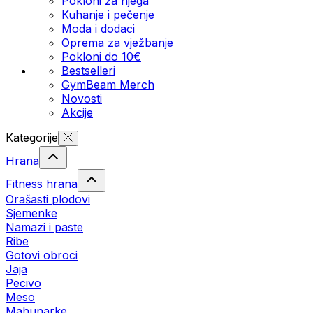
Pokloni za njega
Kuhanje i pečenje
Moda i dodaci
Oprema za vježbanje
Pokloni do 10€
Bestselleri
GymBeam Merch
Novosti
Akcije
Kategorije
Hrana
Fitness hrana
Orašasti plodovi
Sjemenke
Namazi i paste
Ribe
Gotovi obroci
Jaja
Pecivo
Meso
Mahunarke