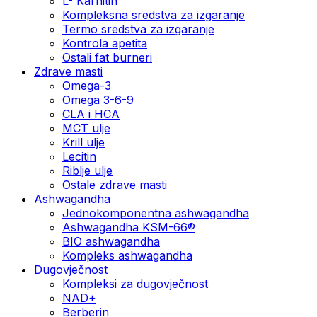
L- Karnitin
Kompleksna sredstva za izgaranje
Termo sredstva za izgaranje
Kontrola apetita
Ostali fat burneri
Zdrave masti
Omega-3
Omega 3-6-9
CLA i HCA
MCT ulje
Krill ulje
Lecitin
Riblje ulje
Ostale zdrave masti
Ashwagandha
Jednokomponentna ashwagandha
Ashwagandha KSM-66®
BIO ashwagandha
Kompleks ashwagandha
Dugovječnost
Kompleksi za dugovječnost
NAD+
Berberin