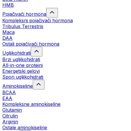
HMB
Pojačivači hormona
Kompleksni pojačivači hormona
Tribulus Terrestris
Maca
DAA
Ostali pojačivači hormona
Ugljikohidrati
Brzi ugljikohidrati
All-in-one proteini
Energetski gelovi
Spori ugljikohidrati
Aminokiseline
BCAA
EAA
Kompleksne aminokiseline
Glutamin
Citrulin
Arginin
Ostale aminokiseline