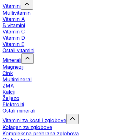
Vitamini
Multivitamin
Vitamin A
B vitamini
Vitamin C
Vitamin D
Vitamin E
Ostali vitamini
Minerali
Magnezij
Cink
Multimineral
ZMA
Kalcij
Željezo
Elektroliti
Ostali minerali
Vitamini za kosti i zglobove
Kolagen za zglobove
Kompleksna prehrana zglobova
Glukozamin