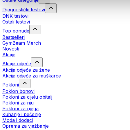
Ostale kategorije
Dijagnostički testovi
DNK testovi
Ostali testovi
Top ponude
Bestselleri
GymBeam Merch
Novosti
Akcije
Akcija odjeće
Akcija odjeće za žene
Akcija odjeće za muškarce
Pokloni
Poklon bonovi
Pokloni za cijelu obitelj
Pokloni za nju
Pokloni za njega
Kuhanje i pečenje
Moda i dodaci
Oprema za vježbanje