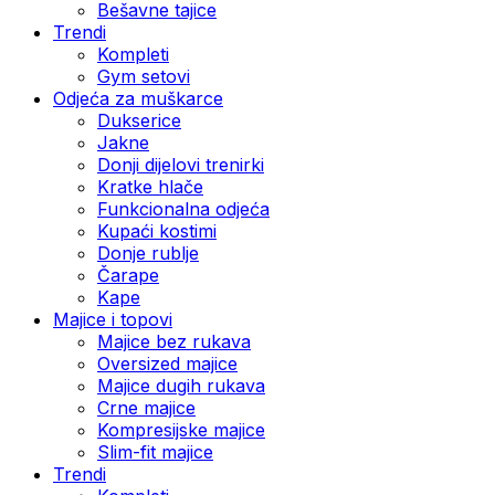
Bešavne tajice
Trendi
Kompleti
Gym setovi
Odjeća za muškarce
Dukserice
Jakne
Donji dijelovi trenirki
Kratke hlače
Funkcionalna odjeća
Kupaći kostimi
Donje rublje
Čarape
Kape
Majice i topovi
Majice bez rukava
Oversized majice
Majice dugih rukava
Crne majice
Kompresijske majice
Slim-fit majice
Trendi