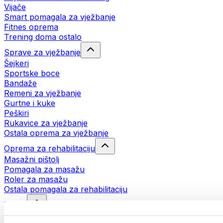
Vijače
Smart pomagala za vježbanje
Fitnes oprema
Trening doma ostalo
Sprave za vježbanje
Šejkeri
Sportske boce
Bandaže
Remeni za vježbanje
Gurtne i kuke
Peškiri
Rukavice za vježbanje
Ostala oprema za vježbanje
Oprema za rehabilitaciju
Masažni pištolj
Pomagala za masažu
Roler za masažu
Ostala pomagala za rehabilitaciju
Torbe
Torbe za hranu