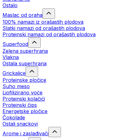
Ostalo
Maslac od oraha
100% namazi iz orašastih plodova
Slatki namazi od orašastih plodova
Proteinski namazi od orašastih plodova
Superfood
Zelena superhrana
Vlakna
Ostala superhrana
Grickalice
Proteinske pločice
Suho meso
Liofilizirano voće
Proteinski kolačići
Proteinski čips
Energetske pločice
Čokolade
Ostali snackovi
Arome i zaslađivači