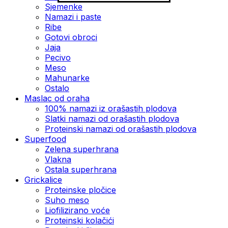
Sjemenke
Namazi i paste
Ribe
Gotovi obroci
Jaja
Pecivo
Meso
Mahunarke
Ostalo
Maslac od oraha
100% namazi iz orašastih plodova
Slatki namazi od orašastih plodova
Proteinski namazi od orašastih plodova
Superfood
Zelena superhrana
Vlakna
Ostala superhrana
Grickalice
Proteinske pločice
Suho meso
Liofilizirano voće
Proteinski kolačići