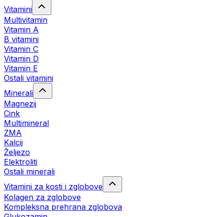
Vitamini
Multivitamin
Vitamin A
B vitamini
Vitamin C
Vitamin D
Vitamin E
Ostali vitamini
Minerali
Magnezij
Cink
Multimineral
ZMA
Kalcij
Željezo
Elektroliti
Ostali minerali
Vitamini za kosti i zglobove
Kolagen za zglobove
Kompleksna prehrana zglobova
Glukozamin