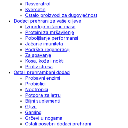
Resveratrol
Kvercetin
Ostalo proizvodi za dugovječnost
Dodaci prehrani za vaše ciljeve
Izgradnja mišićne mase
Proteini za mršavljenje
Poboljšanje performansi
Jačanje imuniteta
Podrška regeneraciji
Za spavanje
Kosa, koža i nokti
Protiv stresa
Ostali prehrambeni dodaci
Probavni enzimi
Probiotici
Nootropici
Potpora za jetru
Biljni suplementi
Gljive
Gaming
Grčevi u nogama
Ostali posebni dodaci prehrani