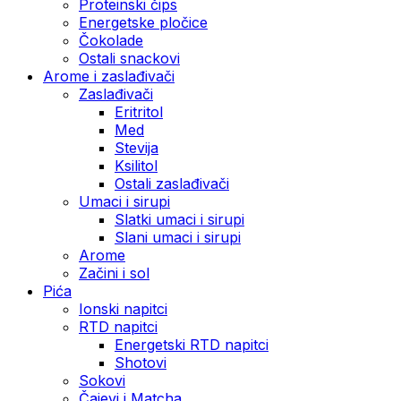
Proteinski čips
Energetske pločice
Čokolade
Ostali snackovi
Arome i zaslađivači
Zaslađivači
Eritritol
Med
Stevija
Ksilitol
Ostali zaslađivači
Umaci i sirupi
Slatki umaci i sirupi
Slani umaci i sirupi
Arome
Začini i sol
Pića
Ionski napitci
RTD napitci
Energetski RTD napitci
Shotovi
Sokovi
Čajevi i Matcha