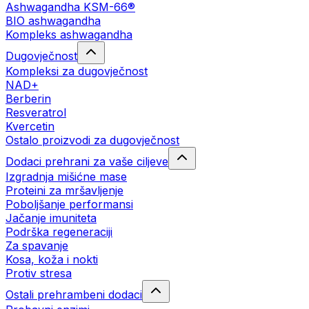
Ashwagandha KSM-66®
BIO ashwagandha
Kompleks ashwagandha
Dugovječnost
Kompleksi za dugovječnost
NAD+
Berberin
Resveratrol
Kvercetin
Ostalo proizvodi za dugovječnost
Dodaci prehrani za vaše ciljeve
Izgradnja mišićne mase
Proteini za mršavljenje
Poboljšanje performansi
Jačanje imuniteta
Podrška regeneraciji
Za spavanje
Kosa, koža i nokti
Protiv stresa
Ostali prehrambeni dodaci