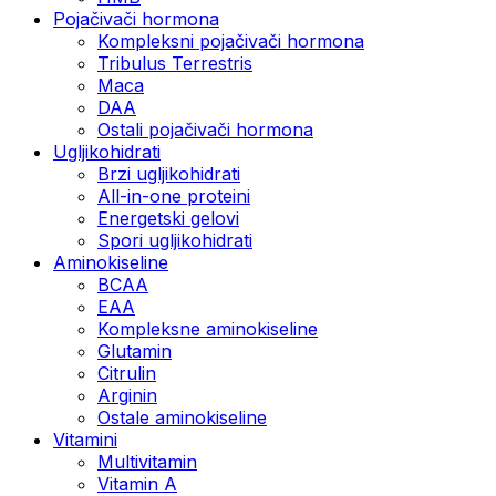
Pojačivači hormona
Kompleksni pojačivači hormona
Tribulus Terrestris
Maca
DAA
Ostali pojačivači hormona
Ugljikohidrati
Brzi ugljikohidrati
All-in-one proteini
Energetski gelovi
Spori ugljikohidrati
Aminokiseline
BCAA
EAA
Kompleksne aminokiseline
Glutamin
Citrulin
Arginin
Ostale aminokiseline
Vitamini
Multivitamin
Vitamin A