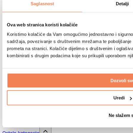
Sportske torbe
Saglasnost
Detalji
Ruksaci
Oprema prema aktivnosti
Trčanje
Ova web stranica koristi kolačiće
Borilački sportovi
Koristimo kolačiće da Vam omogućimo jednostavno i sigurno ko
Biciklizam
Joga i pilates
sadržaja, povezivanje s društvenim mrežama te poboljšanje k
Kupanje hladnom vodom
prometa na stranici. Kolačiće dijelimo s društvenim i oglaš
Plivanje
kombinirati s drugim podacima koje su prikupili uporabom nj
Planinarenje
Biohacking
Terapija crvenim svjetlom
Filteri i vrčevi za vodu
Dozvoli sv
Eko kućanstvo
Deterdženti za rublje
Uredi
Sredstva za čišćenje
Prirodna kozmetika
Ne slažem 
Gelovi za tuširanje i sapuni
Šamponi i kozmetika za kosu