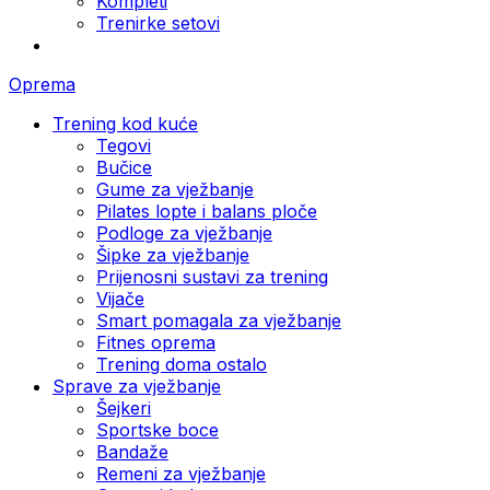
Kompleti
Trenirke setovi
Oprema
Trening kod kuće
Tegovi
Bučice
Gume za vježbanje
Pilates lopte i balans ploče
Podloge za vježbanje
Šipke za vježbanje
Prijenosni sustavi za trening
Vijače
Smart pomagala za vježbanje
Fitnes oprema
Trening doma ostalo
Sprave za vježbanje
Šejkeri
Sportske boce
Bandaže
Remeni za vježbanje