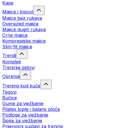
Kape
Majice i topovi
Majice bez rukava
Oversized majice
Majice dugih rukava
Crne majice
Kompresijske majice
Slim-fit majice
Trendi
Kompleti
Trenirke setovi
Oprema
Trening kod kuće
Tegovi
Bučice
Gume za vježbanje
Pilates lopte i balans ploče
Podloge za vježbanje
Šipke za vježbanje
Prijenosni sustavi za trening