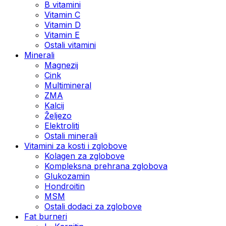
B vitamini
Vitamin C
Vitamin D
Vitamin E
Ostali vitamini
Minerali
Magnezij
Cink
Multimineral
ZMA
Kalcij
Željezo
Elektroliti
Ostali minerali
Vitamini za kosti i zglobove
Kolagen za zglobove
Kompleksna prehrana zglobova
Glukozamin
Hondroitin
MSM
Ostali dodaci za zglobove
Fat burneri