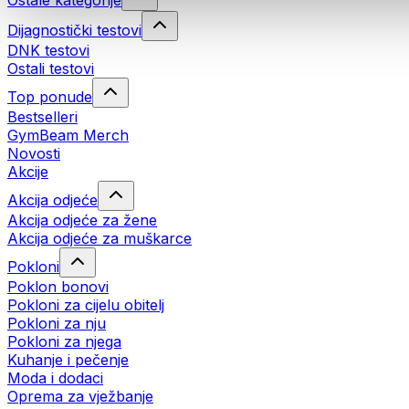
Ostale kategorije
Dijagnostički testovi
DNK testovi
Ostali testovi
Top ponude
Bestselleri
GymBeam Merch
Novosti
Akcije
Akcija odjeće
Akcija odjeće za žene
Akcija odjeće za muškarce
Pokloni
Poklon bonovi
Pokloni za cijelu obitelj
Pokloni za nju
Pokloni za njega
Kuhanje i pečenje
Moda i dodaci
Oprema za vježbanje