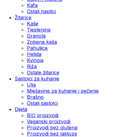
Kafa
Ostali napitci
Žitarice
Kaše
Tjestenina
Granola
Zobena kaša
Pahuljice
Heljda
Kvinoja
Riža
Ostale žitarice
Sastojci za kuhanje
Ulja
Mješavine za kuhanje i pečenje
Brašno
Ostali sastojci
Dijeta
BIO proizvodi
Veganski proizvodi
Proizvodi bez glutena
Proizvodi bez laktoze