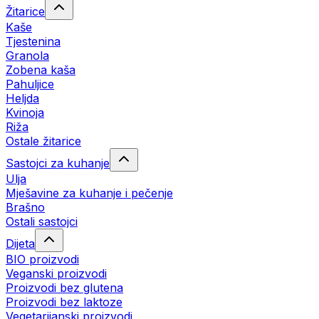
Žitarice
Kaše
Tjestenina
Granola
Zobena kaša
Pahuljice
Heljda
Kvinoja
Riža
Ostale žitarice
Sastojci za kuhanje
Ulja
Mješavine za kuhanje i pečenje
Brašno
Ostali sastojci
Dijeta
BIO proizvodi
Veganski proizvodi
Proizvodi bez glutena
Proizvodi bez laktoze
Vegetarijanski proizvodi