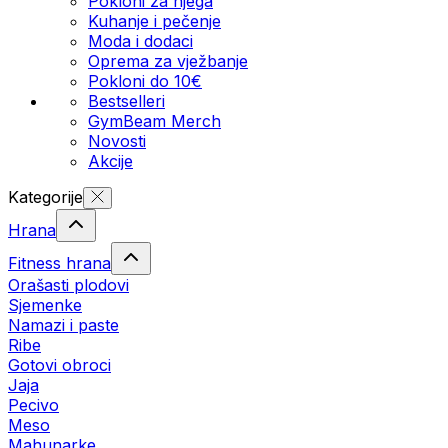
Pokloni za njega
Kuhanje i pečenje
Moda i dodaci
Oprema za vježbanje
Pokloni do 10€
Bestselleri
GymBeam Merch
Novosti
Akcije
Kategorije
Hrana
Fitness hrana
Orašasti plodovi
Sjemenke
Namazi i paste
Ribe
Gotovi obroci
Jaja
Pecivo
Meso
Mahunarke