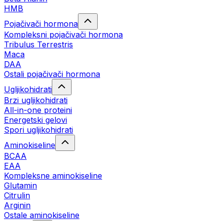
HMB
Pojačivači hormona
Kompleksni pojačivači hormona
Tribulus Terrestris
Maca
DAA
Ostali pojačivači hormona
Ugljikohidrati
Brzi ugljikohidrati
All-in-one proteini
Energetski gelovi
Spori ugljikohidrati
Aminokiseline
BCAA
EAA
Kompleksne aminokiseline
Glutamin
Citrulin
Arginin
Ostale aminokiseline