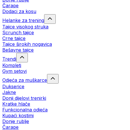
Čarape
Dodaci za kosu
Helanke za trening
Tajice visokog struka
Scrunch tajice
Crne tajice
Tajice širokih nogavica
Bešavne tajice
Trendi
Kompleti
Gym setovi
Odjeća za muškarce
Dukserice
Jakne
Donji dijelovi trenirki
Kratke hlače
Funkcionalna odjeća
Kupaći kostimi
Donje rublje
Čarape