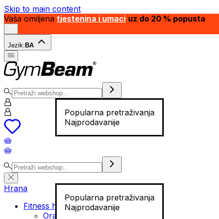
Skip to main content
Vaša omiljena
tjestenina i umaci
uz do 20 % popusta
Jezik:
BA
Popularna pretraživanja
Najprodavanije
Hrana
Popularna pretraživanja
Fitness hrana
Najprodavanije
Orašasti plodovi