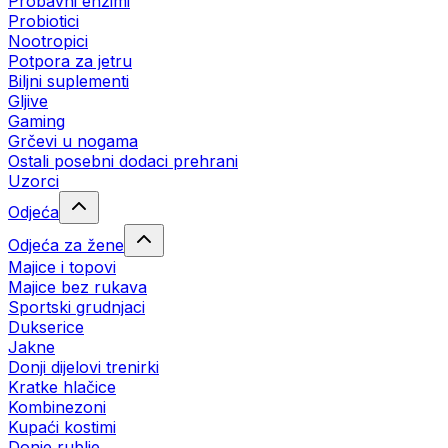
Probavni enzimi
Probiotici
Nootropici
Potpora za jetru
Biljni suplementi
Gljive
Gaming
Grčevi u nogama
Ostali posebni dodaci prehrani
Uzorci
Odjeća
Odjeća za žene
Majice i topovi
Majice bez rukava
Sportski grudnjaci
Dukserice
Jakne
Donji dijelovi trenirki
Kratke hlačice
Kombinezoni
Kupaći kostimi
Donje rublje