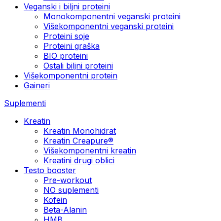
Veganski i biljni proteini
Monokomponentni veganski proteini
Višekomponentni veganski proteini
Proteini soje
Proteini graška
BIO proteini
Ostali biljni proteini
Višekomponentni protein
Gaineri
Suplementi
Kreatin
Kreatin Monohidrat
Kreatin Creapure®
Višekomponentni kreatin
Kreatini drugi oblici
Testo booster
Pre-workout
NO suplementi
Kofein
Beta-Alanin
HMB