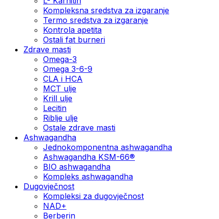
L- Karnitin
Kompleksna sredstva za izgaranje
Termo sredstva za izgaranje
Kontrola apetita
Ostali fat burneri
Zdrave masti
Omega-3
Omega 3-6-9
CLA i HCA
MCT ulje
Krill ulje
Lecitin
Riblje ulje
Ostale zdrave masti
Ashwagandha
Jednokomponentna ashwagandha
Ashwagandha KSM-66®
BIO ashwagandha
Kompleks ashwagandha
Dugovječnost
Kompleksi za dugovječnost
NAD+
Berberin