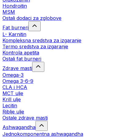
Hondroitin
MSM
Ostali dodaci za zglobove
Fat burneri
L- Karnitin
Kompleksna sredstva za izgaranje
Termo sredstva za izgaranje
Kontrola apetita
Ostali fat burneri
Zdrave masti
Omega-3
Omega 3-6-9
CLA i HCA
MCT ulje
Krill ulje
Lecitin
Riblje ulje
Ostale zdrave masti
Ashwagandha
Jednokomponentna ashwagandha