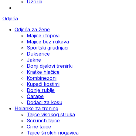
Uzorci
Odjeća
Odjeća za žene
Majice i topovi
Majice bez rukava
Sportski grudnjaci
Dukserice
Jakne
Donji dijelovi trenirki
Kratke hlačice
Kombinezoni
Kupaći kostimi
Donje rublje
Čarape
Dodaci za kosu
Helanke za trening
Tajice visokog struka
Scrunch tajice
Crne tajice
Tajice širokih nogavica