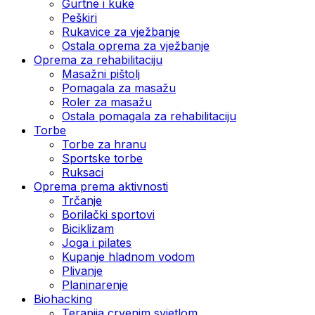
Gurtne i kuke
Peškiri
Rukavice za vježbanje
Ostala oprema za vježbanje
Oprema za rehabilitaciju
Masažni pištolj
Pomagala za masažu
Roler za masažu
Ostala pomagala za rehabilitaciju
Torbe
Torbe za hranu
Sportske torbe
Ruksaci
Oprema prema aktivnosti
Trčanje
Borilački sportovi
Biciklizam
Joga i pilates
Kupanje hladnom vodom
Plivanje
Planinarenje
Biohacking
Terapija crvenim svjetlom