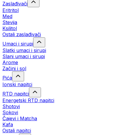
Zaslađivači
Eritritol
Med
Stevija
Ksilitol
Ostali zaslađivači
Umaci i sirupi
Slatki umaci i sirupi
Slani umaci i sirupi
Arome
Začini i sol
Pića
Ionski napitci
RTD napitci
Energetski RTD napitci
Shotovi
Sokovi
Čajevi i Matcha
Kafa
Ostali napitci