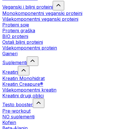
Veganski i biljni proteini
Monokomponentni veganski proteini
Višekomponentni veganski proteini
Proteini soje
Proteini graška
BIO proteini
Ostali biljni proteini
Višekomponentni protein
Gaineri
Suplementi
Kreatin
Kreatin Monohidrat
Kreatin Creapure®
Višekomponentni kreatin
Kreatini drugi oblici
Testo booster
Pre-workout
NO suplementi
Kofein
Beta-Alanin