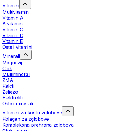
Vitamini
Multivitamin
Vitamin A
B vitamini
Vitamin C
Vitamin D
Vitamin E
Ostali vitamini
Minerali
Magnezij
Cink
Multimineral
ZMA
Kalcij
Željezo
Elektroliti
Ostali minerali
Vitamini za kosti i zglobove
Kolagen za zglobove
Kompleksna prehrana zglobova
Glukozamin