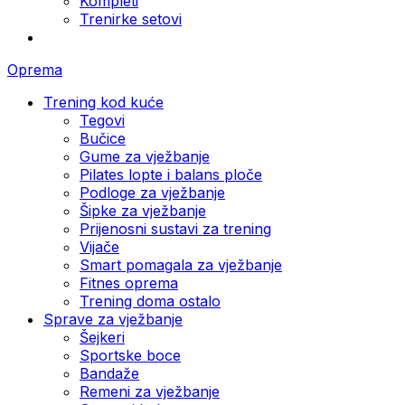
Kompleti
Trenirke setovi
Oprema
Trening kod kuće
Tegovi
Bučice
Gume za vježbanje
Pilates lopte i balans ploče
Podloge za vježbanje
Šipke za vježbanje
Prijenosni sustavi za trening
Vijače
Smart pomagala za vježbanje
Fitnes oprema
Trening doma ostalo
Sprave za vježbanje
Šejkeri
Sportske boce
Bandaže
Remeni za vježbanje