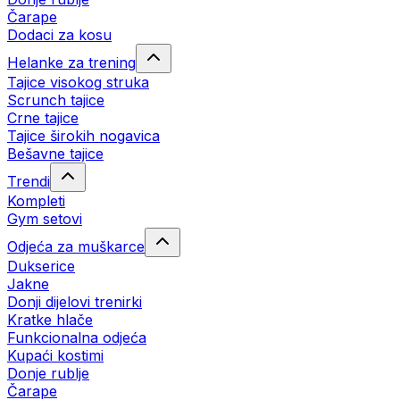
Čarape
Dodaci za kosu
Helanke za trening
Tajice visokog struka
Scrunch tajice
Crne tajice
Tajice širokih nogavica
Bešavne tajice
Trendi
Kompleti
Gym setovi
Odjeća za muškarce
Dukserice
Jakne
Donji dijelovi trenirki
Kratke hlače
Funkcionalna odjeća
Kupaći kostimi
Donje rublje
Čarape