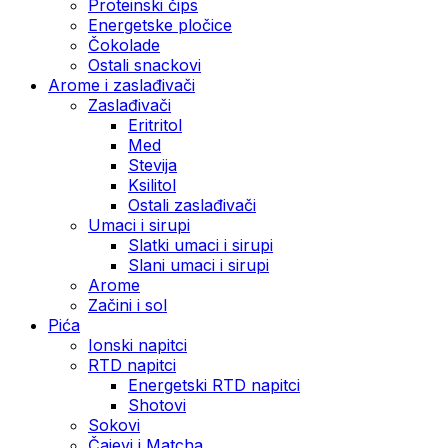
Proteinski čips
Energetske pločice
Čokolade
Ostali snackovi
Arome i zaslađivači
Zaslađivači
Eritritol
Med
Stevija
Ksilitol
Ostali zaslađivači
Umaci i sirupi
Slatki umaci i sirupi
Slani umaci i sirupi
Arome
Začini i sol
Pića
Ionski napitci
RTD napitci
Energetski RTD napitci
Shotovi
Sokovi
Čajevi i Matcha