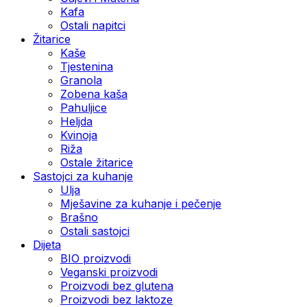
Kafa
Ostali napitci
Žitarice
Kaše
Tjestenina
Granola
Zobena kaša
Pahuljice
Heljda
Kvinoja
Riža
Ostale žitarice
Sastojci za kuhanje
Ulja
Mješavine za kuhanje i pečenje
Brašno
Ostali sastojci
Dijeta
BIO proizvodi
Veganski proizvodi
Proizvodi bez glutena
Proizvodi bez laktoze