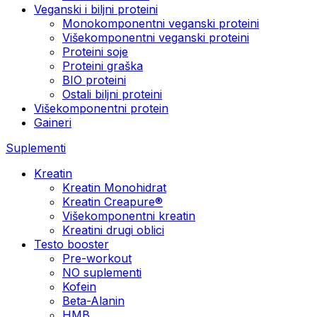
Veganski i biljni proteini
Monokomponentni veganski proteini
Višekomponentni veganski proteini
Proteini soje
Proteini graška
BIO proteini
Ostali biljni proteini
Višekomponentni protein
Gaineri
Suplementi
Kreatin
Kreatin Monohidrat
Kreatin Creapure®
Višekomponentni kreatin
Kreatini drugi oblici
Testo booster
Pre-workout
NO suplementi
Kofein
Beta-Alanin
HMB