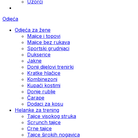
Uzorci
Odjeća
Odjeća za žene
Majice i topovi
Majice bez rukava
Sportski grudnjaci
Dukserice
Jakne
Donji dijelovi trenirki
Kratke hlačice
Kombinezoni
Kupaći kostimi
Donje rublje
Čarape
Dodaci za kosu
Helanke za trening
Tajice visokog struka
Scrunch tajice
Crne tajice
Tajice širokih nogavica