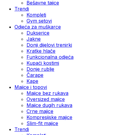
Bešavne tajice
Trendi
Kompleti
Gym setovi
Odjeća za muškarce
Dukserice
Jakne
Donji dijelovi trenirki
Kratke hlače
Funkcionalna odjeća
Kupaći kostimi
Donje rublje
Čarape
Kape
Majice i topovi
Majice bez rukava
Oversized majice
Majice dugih rukava
Crne majice
Kompresijske majice
Slim-fit majice
Trendi