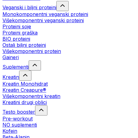
Veganski i biljni proteini
Monokomponentni veganski proteini
Višekomponentni veganski proteini
Proteini soje
Proteini graška
BIO proteini
Ostali biljni proteini
Višekomponentni protein
Gaineri
Suplementi
Kreatin
Kreatin Monohidrat
Kreatin Creapure®
Višekomponentni kreatin
Kreatini drugi oblici
Testo booster
Pre-workout
NO suplementi
Kofein
Beta-Alanin