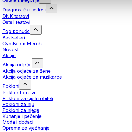
Ostale kategorije
Dijagnostički testovi
DNK testovi
Ostali testovi
Top ponude
Bestselleri
GymBeam Merch
Novosti
Akcije
Akcija odjeće
Akcija odjeće za žene
Akcija odjeće za muškarce
Pokloni
Poklon bonovi
Pokloni za cijelu obitelj
Pokloni za nju
Pokloni za njega
Kuhanje i pečenje
Moda i dodaci
Oprema za vježbanje