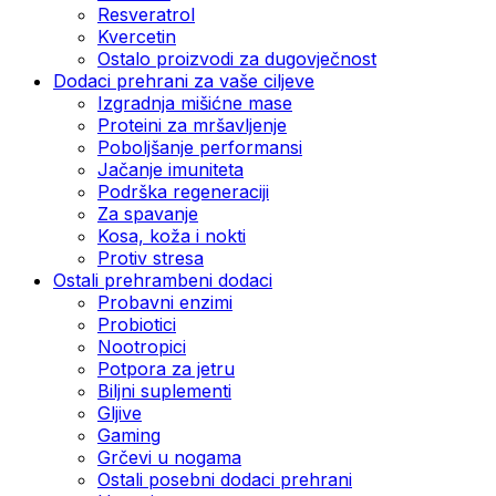
Resveratrol
Kvercetin
Ostalo proizvodi za dugovječnost
Dodaci prehrani za vaše ciljeve
Izgradnja mišićne mase
Proteini za mršavljenje
Poboljšanje performansi
Jačanje imuniteta
Podrška regeneraciji
Za spavanje
Kosa, koža i nokti
Protiv stresa
Ostali prehrambeni dodaci
Probavni enzimi
Probiotici
Nootropici
Potpora za jetru
Biljni suplementi
Gljive
Gaming
Grčevi u nogama
Ostali posebni dodaci prehrani