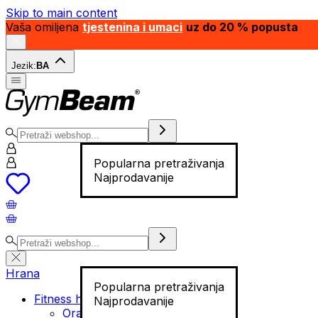
Skip to main content
Vaša omiljena
tjestenina i umaci
uz do 20 % popusta
Jezik:
BA
Popularna pretraživanja
Najprodavanije
Hrana
Popularna pretraživanja
Fitness hrana
Najprodavanije
Orašasti plodovi