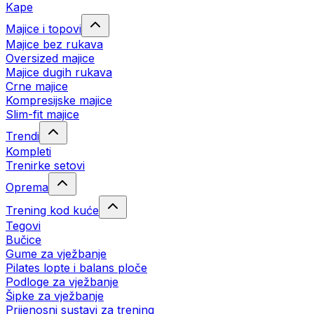
Kape
Majice i topovi
Majice bez rukava
Oversized majice
Majice dugih rukava
Crne majice
Kompresijske majice
Slim-fit majice
Trendi
Kompleti
Trenirke setovi
Oprema
Trening kod kuće
Tegovi
Bučice
Gume za vježbanje
Pilates lopte i balans ploče
Podloge za vježbanje
Šipke za vježbanje
Prijenosni sustavi za trening