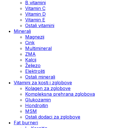
B vitamini
Vitamin C
Vitamin D
Vitamin E
Ostali vitamini
Minerali
Magnezij
Cink
Multimineral
ZMA
Kalcij
Željezo
Elektroliti
Ostali minerali
Vitamini za kosti i zglobove
Kolagen za zglobove
Kompleksna prehrana zglobova
Glukozamin
Hondroitin
MSM
Ostali dodaci za zglobove
Fat burneri