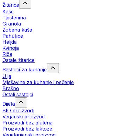
Žitarice
Kaše
Tjestenina
Granola
Zobena kaša
Pahuljice
Heljda
Kvinoja
Riža
Ostale žitarice
Sastojci za kuhanje
Ulja
Mješavine za kuhanje i pečenje
Brašno
Ostali sastojci
Dijeta
BIO proizvodi
Veganski proizvodi
Proizvodi bez glutena
Proizvodi bez laktoze
Vegetarijanski proizvodi