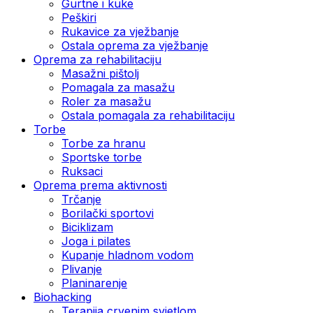
Gurtne i kuke
Peškiri
Rukavice za vježbanje
Ostala oprema za vježbanje
Oprema za rehabilitaciju
Masažni pištolj
Pomagala za masažu
Roler za masažu
Ostala pomagala za rehabilitaciju
Torbe
Torbe za hranu
Sportske torbe
Ruksaci
Oprema prema aktivnosti
Trčanje
Borilački sportovi
Biciklizam
Joga i pilates
Kupanje hladnom vodom
Plivanje
Planinarenje
Biohacking
Terapija crvenim svjetlom