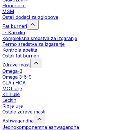
Hondroitin
MSM
Ostali dodaci za zglobove
Fat burneri
L- Karnitin
Kompleksna sredstva za izgaranje
Termo sredstva za izgaranje
Kontrola apetita
Ostali fat burneri
Zdrave masti
Omega-3
Omega 3-6-9
CLA i HCA
MCT ulje
Krill ulje
Lecitin
Riblje ulje
Ostale zdrave masti
Ashwagandha
Jednokomponentna ashwagandha