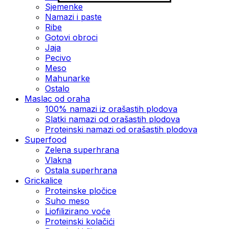
Sjemenke
Namazi i paste
Ribe
Gotovi obroci
Jaja
Pecivo
Meso
Mahunarke
Ostalo
Maslac od oraha
100% namazi iz orašastih plodova
Slatki namazi od orašastih plodova
Proteinski namazi od orašastih plodova
Superfood
Zelena superhrana
Vlakna
Ostala superhrana
Grickalice
Proteinske pločice
Suho meso
Liofilizirano voće
Proteinski kolačići