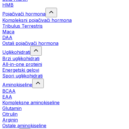
HMB
Pojačivači hormona
Kompleksni pojačivači hormona
Tribulus Terrestris
Maca
DAA
Ostali pojačivači hormona
Ugljikohidrati
Brzi ugljikohidrati
All-in-one proteini
Energetski gelovi
Spori ugljikohidrati
Aminokiseline
BCAA
EAA
Kompleksne aminokiseline
Glutamin
Citrulin
Arginin
Ostale aminokiseline