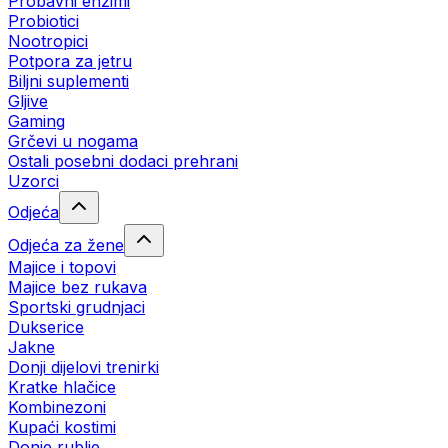
Probavni enzimi
Probiotici
Nootropici
Potpora za jetru
Biljni suplementi
Gljive
Gaming
Grčevi u nogama
Ostali posebni dodaci prehrani
Uzorci
Odjeća
Odjeća za žene
Majice i topovi
Majice bez rukava
Sportski grudnjaci
Dukserice
Jakne
Donji dijelovi trenirki
Kratke hlačice
Kombinezoni
Kupaći kostimi
Donje rublje