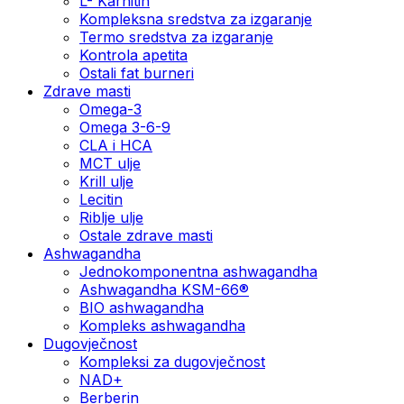
L- Karnitin
Kompleksna sredstva za izgaranje
Termo sredstva za izgaranje
Kontrola apetita
Ostali fat burneri
Zdrave masti
Omega-3
Omega 3-6-9
CLA i HCA
MCT ulje
Krill ulje
Lecitin
Riblje ulje
Ostale zdrave masti
Ashwagandha
Jednokomponentna ashwagandha
Ashwagandha KSM-66®
BIO ashwagandha
Kompleks ashwagandha
Dugovječnost
Kompleksi za dugovječnost
NAD+
Berberin