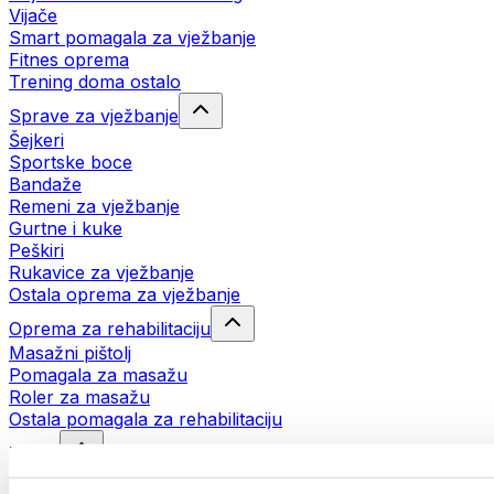
Vijače
Smart pomagala za vježbanje
Fitnes oprema
Trening doma ostalo
Sprave za vježbanje
Šejkeri
Sportske boce
Bandaže
Remeni za vježbanje
Gurtne i kuke
Peškiri
Rukavice za vježbanje
Ostala oprema za vježbanje
Oprema za rehabilitaciju
Masažni pištolj
Pomagala za masažu
Roler za masažu
Ostala pomagala za rehabilitaciju
Torbe
Torbe za hranu