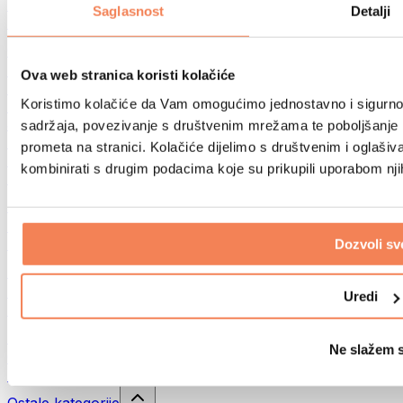
Sportske torbe
Saglasnost
Detalji
Ruksaci
Oprema prema aktivnosti
Trčanje
Ova web stranica koristi kolačiće
Borilački sportovi
Koristimo kolačiće da Vam omogućimo jednostavno i sigurno ko
Biciklizam
Joga i pilates
sadržaja, povezivanje s društvenim mrežama te poboljšanje k
Kupanje hladnom vodom
prometa na stranici. Kolačiće dijelimo s društvenim i oglaš
Plivanje
kombinirati s drugim podacima koje su prikupili uporabom nj
Planinarenje
Biohacking
Terapija crvenim svjetlom
Filteri i vrčevi za vodu
Dozvoli sv
Eko kućanstvo
Deterdženti za rublje
Uredi
Sredstva za čišćenje
Prirodna kozmetika
Ne slažem 
Gelovi za tuširanje i sapuni
Šamponi i kozmetika za kosu