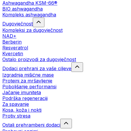
Ashwagandha KSM-66®
BIO ashwagandha
Kompleks ashwagandha
Dugovječnost
Kompleksi za dugovječnost
NAD+
Berberin
Resveratrol
Kvercetin
Ostalo proizvodi za dugovječnost
Dodaci prehrani za vaše ciljeve
Izgradnja mišićne mase
Proteini za mršavljenje
Poboljšanje performansi
Jačanje imuniteta
Podrška regeneraciji
Za spavanje
Kosa, koža i nokti
Protiv stresa
Ostali prehrambeni dodaci