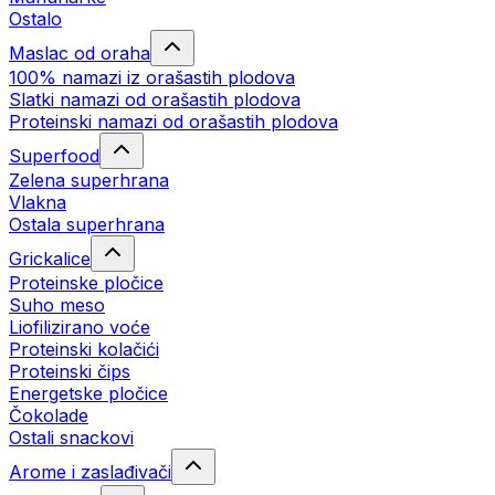
Ostalo
Maslac od oraha
100% namazi iz orašastih plodova
Slatki namazi od orašastih plodova
Proteinski namazi od orašastih plodova
Superfood
Zelena superhrana
Vlakna
Ostala superhrana
Grickalice
Proteinske pločice
Suho meso
Liofilizirano voće
Proteinski kolačići
Proteinski čips
Energetske pločice
Čokolade
Ostali snackovi
Arome i zaslađivači