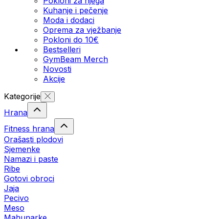
Pokloni za njega
Kuhanje i pečenje
Moda i dodaci
Oprema za vježbanje
Pokloni do 10€
Bestselleri
GymBeam Merch
Novosti
Akcije
Kategorije
Hrana
Fitness hrana
Orašasti plodovi
Sjemenke
Namazi i paste
Ribe
Gotovi obroci
Jaja
Pecivo
Meso
Mahunarke