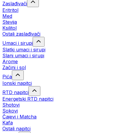
Zaslađivači
Eritritol
Med
Stevija
Ksilitol
Ostali zaslađivači
Umaci i sirupi
Slatki umaci i sirupi
Slani umaci i sirupi
Arome
Začini i sol
Pića
Ionski napitci
RTD napitci
Energetski RTD napitci
Shotovi
Sokovi
Čajevi i Matcha
Kafa
Ostali napitci