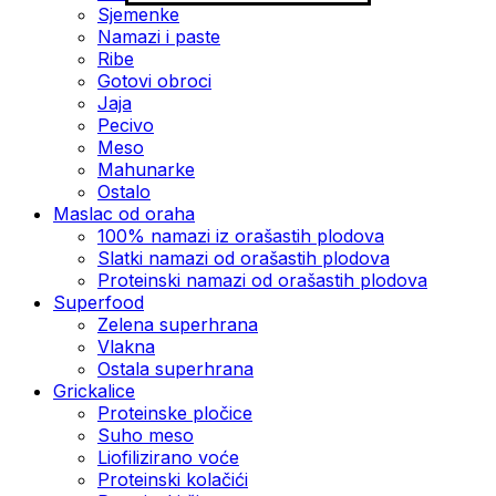
Sjemenke
Namazi i paste
Ribe
Gotovi obroci
Jaja
Pecivo
Meso
Mahunarke
Ostalo
Maslac od oraha
100% namazi iz orašastih plodova
Slatki namazi od orašastih plodova
Proteinski namazi od orašastih plodova
Superfood
Zelena superhrana
Vlakna
Ostala superhrana
Grickalice
Proteinske pločice
Suho meso
Liofilizirano voće
Proteinski kolačići