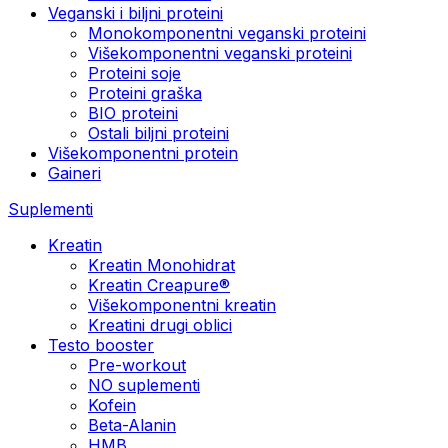
Veganski i biljni proteini
Monokomponentni veganski proteini
Višekomponentni veganski proteini
Proteini soje
Proteini graška
BIO proteini
Ostali biljni proteini
Višekomponentni protein
Gaineri
Suplementi
Kreatin
Kreatin Monohidrat
Kreatin Creapure®
Višekomponentni kreatin
Kreatini drugi oblici
Testo booster
Pre-workout
NO suplementi
Kofein
Beta-Alanin
HMB