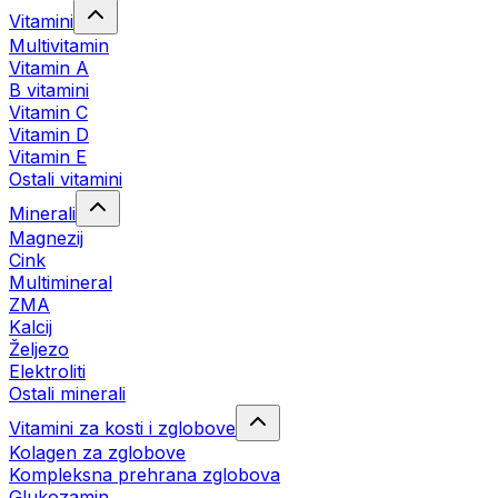
Vitamini
Multivitamin
Vitamin A
B vitamini
Vitamin C
Vitamin D
Vitamin E
Ostali vitamini
Minerali
Magnezij
Cink
Multimineral
ZMA
Kalcij
Željezo
Elektroliti
Ostali minerali
Vitamini za kosti i zglobove
Kolagen za zglobove
Kompleksna prehrana zglobova
Glukozamin