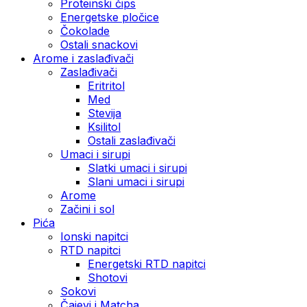
Proteinski čips
Energetske pločice
Čokolade
Ostali snackovi
Arome i zaslađivači
Zaslađivači
Eritritol
Med
Stevija
Ksilitol
Ostali zaslađivači
Umaci i sirupi
Slatki umaci i sirupi
Slani umaci i sirupi
Arome
Začini i sol
Pića
Ionski napitci
RTD napitci
Energetski RTD napitci
Shotovi
Sokovi
Čajevi i Matcha