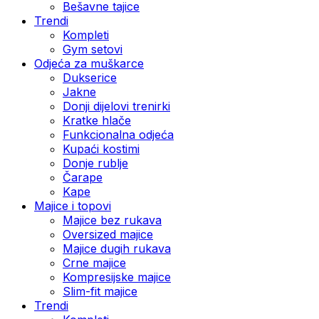
Bešavne tajice
Trendi
Kompleti
Gym setovi
Odjeća za muškarce
Dukserice
Jakne
Donji dijelovi trenirki
Kratke hlače
Funkcionalna odjeća
Kupaći kostimi
Donje rublje
Čarape
Kape
Majice i topovi
Majice bez rukava
Oversized majice
Majice dugih rukava
Crne majice
Kompresijske majice
Slim-fit majice
Trendi