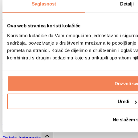
Sportske torbe
Saglasnost
Detalji
Ruksaci
Oprema prema aktivnosti
Trčanje
Ova web stranica koristi kolačiće
Borilački sportovi
Koristimo kolačiće da Vam omogućimo jednostavno i sigurno ko
Biciklizam
Joga i pilates
sadržaja, povezivanje s društvenim mrežama te poboljšanje k
Kupanje hladnom vodom
prometa na stranici. Kolačiće dijelimo s društvenim i oglaš
Plivanje
kombinirati s drugim podacima koje su prikupili uporabom nj
Planinarenje
Biohacking
Terapija crvenim svjetlom
Filteri i vrčevi za vodu
Dozvoli sv
Eko kućanstvo
Deterdženti za rublje
Uredi
Sredstva za čišćenje
Prirodna kozmetika
Ne slažem 
Gelovi za tuširanje i sapuni
Šamponi i kozmetika za kosu