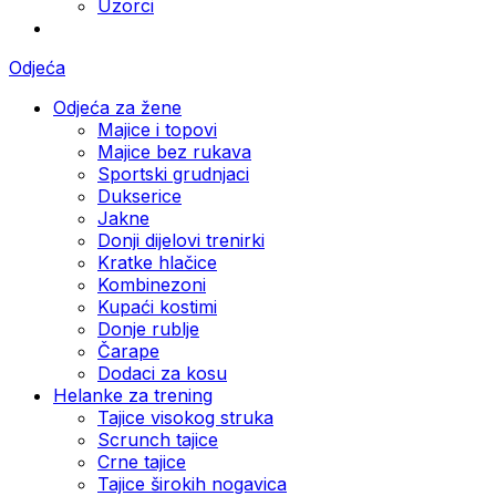
Uzorci
Odjeća
Odjeća za žene
Majice i topovi
Majice bez rukava
Sportski grudnjaci
Dukserice
Jakne
Donji dijelovi trenirki
Kratke hlačice
Kombinezoni
Kupaći kostimi
Donje rublje
Čarape
Dodaci za kosu
Helanke za trening
Tajice visokog struka
Scrunch tajice
Crne tajice
Tajice širokih nogavica