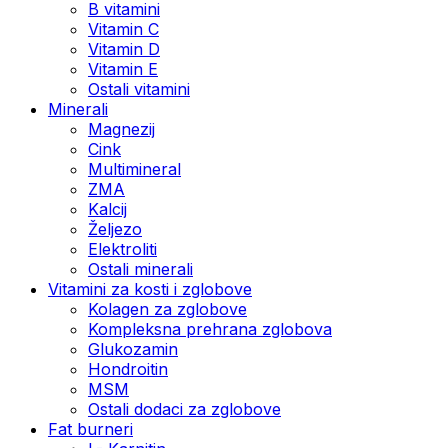
B vitamini
Vitamin C
Vitamin D
Vitamin E
Ostali vitamini
Minerali
Magnezij
Cink
Multimineral
ZMA
Kalcij
Željezo
Elektroliti
Ostali minerali
Vitamini za kosti i zglobove
Kolagen za zglobove
Kompleksna prehrana zglobova
Glukozamin
Hondroitin
MSM
Ostali dodaci za zglobove
Fat burneri