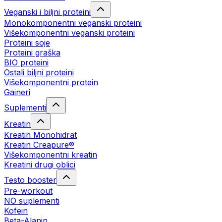
Veganski i biljni proteini
Monokomponentni veganski proteini
Višekomponentni veganski proteini
Proteini soje
Proteini graška
BIO proteini
Ostali biljni proteini
Višekomponentni protein
Gaineri
Suplementi
Kreatin
Kreatin Monohidrat
Kreatin Creapure®
Višekomponentni kreatin
Kreatini drugi oblici
Testo booster
Pre-workout
NO suplementi
Kofein
Beta-Alanin