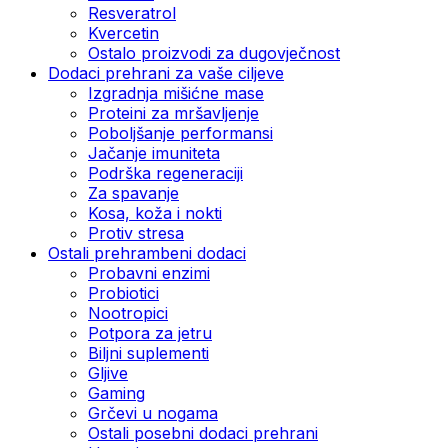
Resveratrol
Kvercetin
Ostalo proizvodi za dugovječnost
Dodaci prehrani za vaše ciljeve
Izgradnja mišićne mase
Proteini za mršavljenje
Poboljšanje performansi
Jačanje imuniteta
Podrška regeneraciji
Za spavanje
Kosa, koža i nokti
Protiv stresa
Ostali prehrambeni dodaci
Probavni enzimi
Probiotici
Nootropici
Potpora za jetru
Biljni suplementi
Gljive
Gaming
Grčevi u nogama
Ostali posebni dodaci prehrani