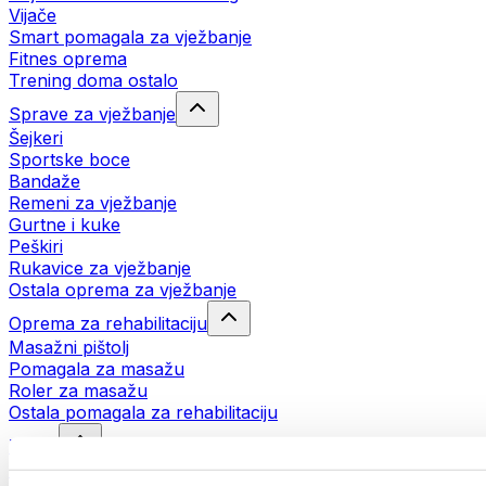
Vijače
Smart pomagala za vježbanje
Fitnes oprema
Trening doma ostalo
Sprave za vježbanje
Šejkeri
Sportske boce
Bandaže
Remeni za vježbanje
Gurtne i kuke
Peškiri
Rukavice za vježbanje
Ostala oprema za vježbanje
Oprema za rehabilitaciju
Masažni pištolj
Pomagala za masažu
Roler za masažu
Ostala pomagala za rehabilitaciju
Torbe
Torbe za hranu