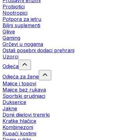
Probavni enzimi
Probiotici
Nootropici
Potpora za jetru
Biljni suplementi
Gljive
Gaming
Grčevi u nogama
Ostali posebni dodaci prehrani
Uzorci
Odjeća
Odjeća za žene
Majice i topovi
Majice bez rukava
Sportski grudnjaci
Dukserice
Jakne
Donji dijelovi trenirki
Kratke hlačice
Kombinezoni
Kupaći kostimi
Donje rublje