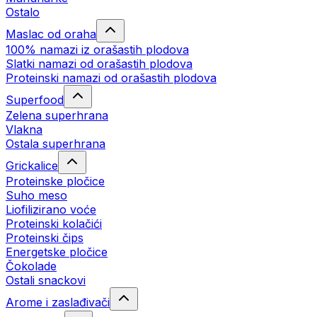
Ostalo
Maslac od oraha
100% namazi iz orašastih plodova
Slatki namazi od orašastih plodova
Proteinski namazi od orašastih plodova
Superfood
Zelena superhrana
Vlakna
Ostala superhrana
Grickalice
Proteinske pločice
Suho meso
Liofilizirano voće
Proteinski kolačići
Proteinski čips
Energetske pločice
Čokolade
Ostali snackovi
Arome i zaslađivači