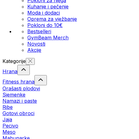
Pokloni za njega
Kuhanje i pečenje
Moda i dodaci
Oprema za vježbanje
Pokloni do 10€
Bestselleri
GymBeam Merch
Novosti
Akcije
Kategorije
Hrana
Fitness hrana
Orašasti plodovi
Sjemenke
Namazi i paste
Ribe
Gotovi obroci
Jaja
Pecivo
Meso
Mahunarke