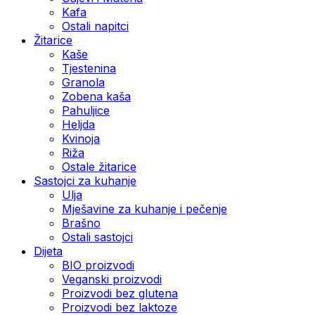
Kafa
Ostali napitci
Žitarice
Kaše
Tjestenina
Granola
Zobena kaša
Pahuljice
Heljda
Kvinoja
Riža
Ostale žitarice
Sastojci za kuhanje
Ulja
Mješavine za kuhanje i pečenje
Brašno
Ostali sastojci
Dijeta
BIO proizvodi
Veganski proizvodi
Proizvodi bez glutena
Proizvodi bez laktoze