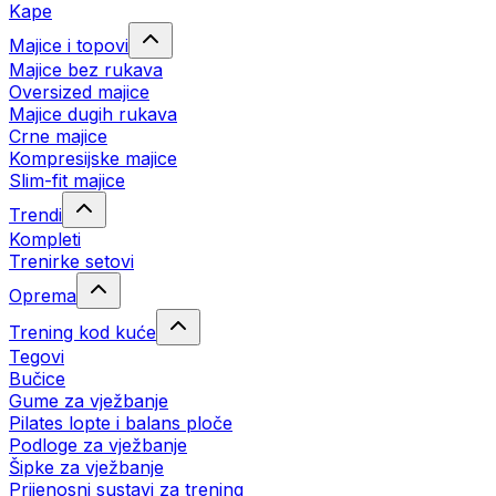
Kape
Majice i topovi
Majice bez rukava
Oversized majice
Majice dugih rukava
Crne majice
Kompresijske majice
Slim-fit majice
Trendi
Kompleti
Trenirke setovi
Oprema
Trening kod kuće
Tegovi
Bučice
Gume za vježbanje
Pilates lopte i balans ploče
Podloge za vježbanje
Šipke za vježbanje
Prijenosni sustavi za trening