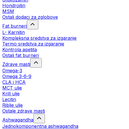
Hondroitin
MSM
Ostali dodaci za zglobove
Fat burneri
L- Karnitin
Kompleksna sredstva za izgaranje
Termo sredstva za izgaranje
Kontrola apetita
Ostali fat burneri
Zdrave masti
Omega-3
Omega 3-6-9
CLA i HCA
MCT ulje
Krill ulje
Lecitin
Riblje ulje
Ostale zdrave masti
Ashwagandha
Jednokomponentna ashwagandha