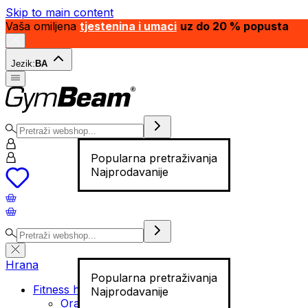
Skip to main content
Vaša omiljena
tjestenina i umaci
uz do 20 % popusta
Jezik:
BA
Popularna pretraživanja
Najprodavanije
Hrana
Popularna pretraživanja
Fitness hrana
Najprodavanije
Orašasti plodovi