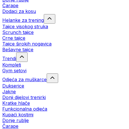
Čarape
Dodaci za kosu
Helanke za trening
Tajice visokog struka
Scrunch tajice
Crne tajice
Tajice širokih nogavica
Bešavne tajice
Trendi
Kompleti
Gym setovi
Odjeća za muškarce
Dukserice
Jakne
Donji dijelovi trenirki
Kratke hlače
Funkcionalna odjeća
Kupaći kostimi
Donje rublje
Čarape