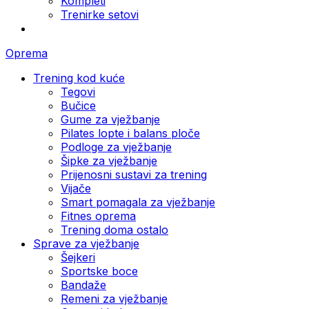
Kompleti
Trenirke setovi
Oprema
Trening kod kuće
Tegovi
Bučice
Gume za vježbanje
Pilates lopte i balans ploče
Podloge za vježbanje
Šipke za vježbanje
Prijenosni sustavi za trening
Vijače
Smart pomagala za vježbanje
Fitnes oprema
Trening doma ostalo
Sprave za vježbanje
Šejkeri
Sportske boce
Bandaže
Remeni za vježbanje