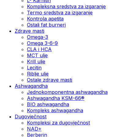
L- Karnitin
Kompleksna sredstva za izgaranje
Termo sredstva za izgaranje
Kontrola apetita
Ostali fat burneri
Zdrave masti
Omega-3
Omega 3-6-9
CLA i HCA
MCT ulje
Krill ulje
Lecitin
Riblje ulje
Ostale zdrave masti
Ashwagandha
Jednokomponentna ashwagandha
Ashwagandha KSM-66®
BIO ashwagandha
Kompleks ashwagandha
Dugovječnost
Kompleksi za dugovječnost
NAD+
Berberin