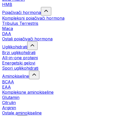
HMB
Pojačivači hormona
Kompleksni pojačivači hormona
Tribulus Terrestris
Maca
DAA
Ostali pojačivači hormona
Ugljikohidrati
Brzi ugljikohidrati
All-in-one proteini
Energetski gelovi
Spori ugljikohidrati
Aminokiseline
BCAA
EAA
Kompleksne aminokiseline
Glutamin
Citrulin
Arginin
Ostale aminokiseline