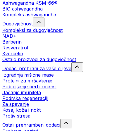
Ashwagandha KSM-66®
BIO ashwagandha
Kompleks ashwagandha
Dugovječnost
Kompleksi za dugovječnost
NAD+
Berberin
Resveratrol
Kvercetin
Ostalo proizvodi za dugovječnost
Dodaci prehrani za vaše ciljeve
Izgradnja mišićne mase
Proteini za mršavljenje
Poboljšanje performansi
Jačanje imuniteta
Podrška regeneraciji
Za spavanje
Kosa, koža i nokti
Protiv stresa
Ostali prehrambeni dodaci