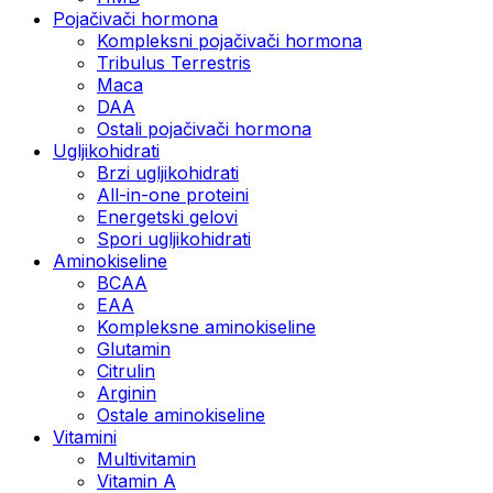
Pojačivači hormona
Kompleksni pojačivači hormona
Tribulus Terrestris
Maca
DAA
Ostali pojačivači hormona
Ugljikohidrati
Brzi ugljikohidrati
All-in-one proteini
Energetski gelovi
Spori ugljikohidrati
Aminokiseline
BCAA
EAA
Kompleksne aminokiseline
Glutamin
Citrulin
Arginin
Ostale aminokiseline
Vitamini
Multivitamin
Vitamin A