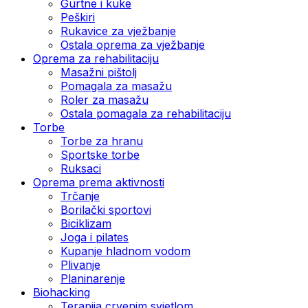
Gurtne i kuke
Peškiri
Rukavice za vježbanje
Ostala oprema za vježbanje
Oprema za rehabilitaciju
Masažni pištolj
Pomagala za masažu
Roler za masažu
Ostala pomagala za rehabilitaciju
Torbe
Torbe za hranu
Sportske torbe
Ruksaci
Oprema prema aktivnosti
Trčanje
Borilački sportovi
Biciklizam
Joga i pilates
Kupanje hladnom vodom
Plivanje
Planinarenje
Biohacking
Terapija crvenim svjetlom