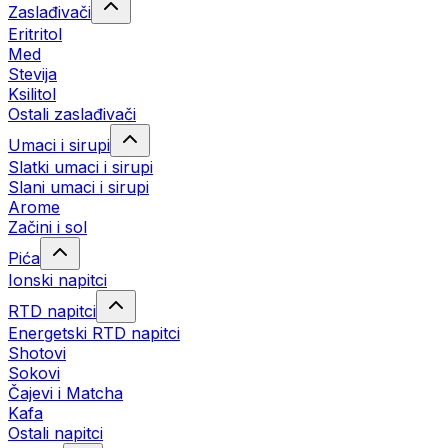
Zaslađivači
Eritritol
Med
Stevija
Ksilitol
Ostali zaslađivači
Umaci i sirupi
Slatki umaci i sirupi
Slani umaci i sirupi
Arome
Začini i sol
Pića
Ionski napitci
RTD napitci
Energetski RTD napitci
Shotovi
Sokovi
Čajevi i Matcha
Kafa
Ostali napitci