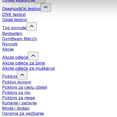
Ostale kategorije
Dijagnostički testovi
DNK testovi
Ostali testovi
Top ponude
Bestselleri
GymBeam Merch
Novosti
Akcije
Akcija odjeće
Akcija odjeće za žene
Akcija odjeće za muškarce
Pokloni
Poklon bonovi
Pokloni za cijelu obitelj
Pokloni za nju
Pokloni za njega
Kuhanje i pečenje
Moda i dodaci
Oprema za vježbanje