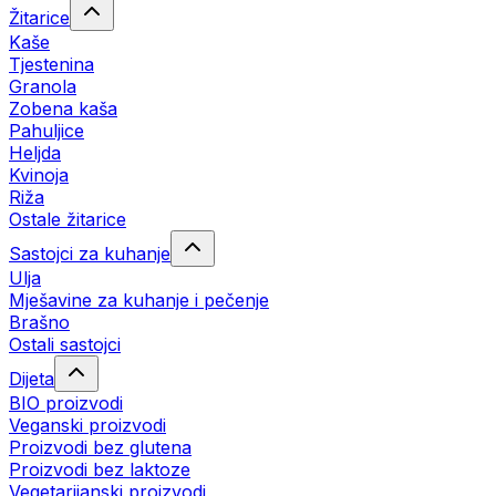
Žitarice
Kaše
Tjestenina
Granola
Zobena kaša
Pahuljice
Heljda
Kvinoja
Riža
Ostale žitarice
Sastojci za kuhanje
Ulja
Mješavine za kuhanje i pečenje
Brašno
Ostali sastojci
Dijeta
BIO proizvodi
Veganski proizvodi
Proizvodi bez glutena
Proizvodi bez laktoze
Vegetarijanski proizvodi