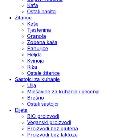
Kafa
Ostali napitci
Žitarice
Kaše
Tjestenina
Granola
Zobena kaša
Pahuljice
Heljda
Kvinoja
Riža
Ostale žitarice
Sastojci za kuhanje
Ulja
Mješavine za kuhanje i pečenje
Brašno
Ostali sastojci
Dijeta
BIO proizvodi
Veganski proizvodi
Proizvodi bez glutena
Proizvodi bez laktoze