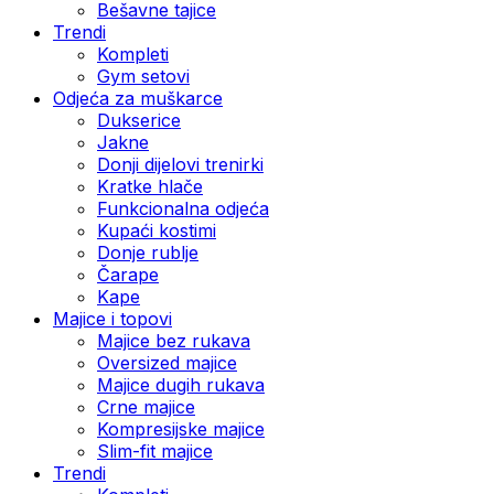
Bešavne tajice
Trendi
Kompleti
Gym setovi
Odjeća za muškarce
Dukserice
Jakne
Donji dijelovi trenirki
Kratke hlače
Funkcionalna odjeća
Kupaći kostimi
Donje rublje
Čarape
Kape
Majice i topovi
Majice bez rukava
Oversized majice
Majice dugih rukava
Crne majice
Kompresijske majice
Slim-fit majice
Trendi