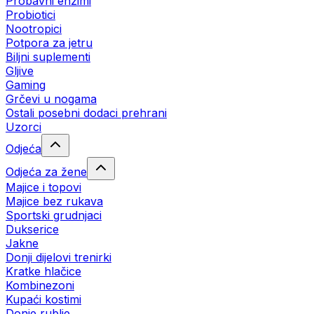
Probavni enzimi
Probiotici
Nootropici
Potpora za jetru
Biljni suplementi
Gljive
Gaming
Grčevi u nogama
Ostali posebni dodaci prehrani
Uzorci
Odjeća
Odjeća za žene
Majice i topovi
Majice bez rukava
Sportski grudnjaci
Dukserice
Jakne
Donji dijelovi trenirki
Kratke hlačice
Kombinezoni
Kupaći kostimi
Donje rublje