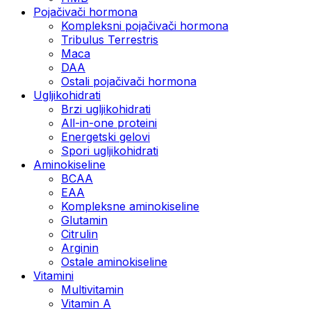
Pojačivači hormona
Kompleksni pojačivači hormona
Tribulus Terrestris
Maca
DAA
Ostali pojačivači hormona
Ugljikohidrati
Brzi ugljikohidrati
All-in-one proteini
Energetski gelovi
Spori ugljikohidrati
Aminokiseline
BCAA
EAA
Kompleksne aminokiseline
Glutamin
Citrulin
Arginin
Ostale aminokiseline
Vitamini
Multivitamin
Vitamin A