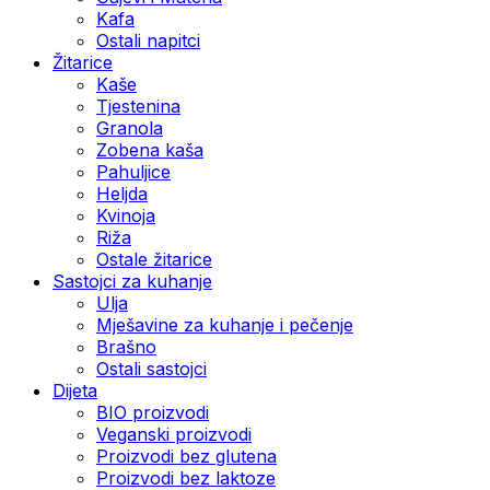
Kafa
Ostali napitci
Žitarice
Kaše
Tjestenina
Granola
Zobena kaša
Pahuljice
Heljda
Kvinoja
Riža
Ostale žitarice
Sastojci za kuhanje
Ulja
Mješavine za kuhanje i pečenje
Brašno
Ostali sastojci
Dijeta
BIO proizvodi
Veganski proizvodi
Proizvodi bez glutena
Proizvodi bez laktoze