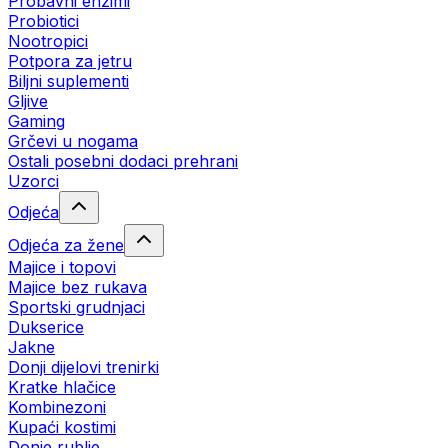
Probavni enzimi
Probiotici
Nootropici
Potpora za jetru
Biljni suplementi
Gljive
Gaming
Grčevi u nogama
Ostali posebni dodaci prehrani
Uzorci
Odjeća
Odjeća za žene
Majice i topovi
Majice bez rukava
Sportski grudnjaci
Dukserice
Jakne
Donji dijelovi trenirki
Kratke hlačice
Kombinezoni
Kupaći kostimi
Donje rublje