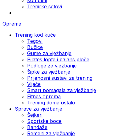
Kompleti
Trenirke setovi
Oprema
Trening kod kuće
Tegovi
Bučice
Gume za vježbanje
Pilates lopte i balans ploče
Podloge za vježbanje
Šipke za vježbanje
Prijenosni sustavi za trening
Vijače
Smart pomagala za vježbanje
Fitnes oprema
Trening doma ostalo
Sprave za vježbanje
Šejkeri
Sportske boce
Bandaže
Remeni za vježbanje