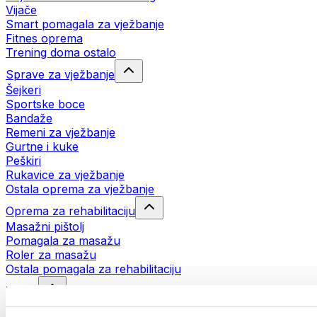
Vijače
Smart pomagala za vježbanje
Fitnes oprema
Trening doma ostalo
Sprave za vježbanje
Šejkeri
Sportske boce
Bandaže
Remeni za vježbanje
Gurtne i kuke
Peškiri
Rukavice za vježbanje
Ostala oprema za vježbanje
Oprema za rehabilitaciju
Masažni pištolj
Pomagala za masažu
Roler za masažu
Ostala pomagala za rehabilitaciju
Torbe
Torbe za hranu