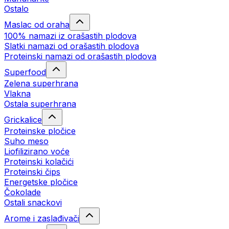
Ostalo
Maslac od oraha
100% namazi iz orašastih plodova
Slatki namazi od orašastih plodova
Proteinski namazi od orašastih plodova
Superfood
Zelena superhrana
Vlakna
Ostala superhrana
Grickalice
Proteinske pločice
Suho meso
Liofilizirano voće
Proteinski kolačići
Proteinski čips
Energetske pločice
Čokolade
Ostali snackovi
Arome i zaslađivači