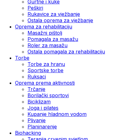
Gurtne i kuke
Peškiri
Rukavice za vježbanje
Ostala oprema za vježbanje
Oprema za rehabilitaciju
Masažni pištolj
Pomagala za masažu
Roler za masažu
Ostala pomagala za rehabilitaciju
Torbe
Torbe za hranu
Sportske torbe
Ruksaci
Oprema prema aktivnosti
Trčanje
Borilački sportovi
Biciklizam
Joga i pilates
Kupanje hladnom vodom
Plivanje
Planinarenje
Biohacking
Terapija crvenim svjetlom