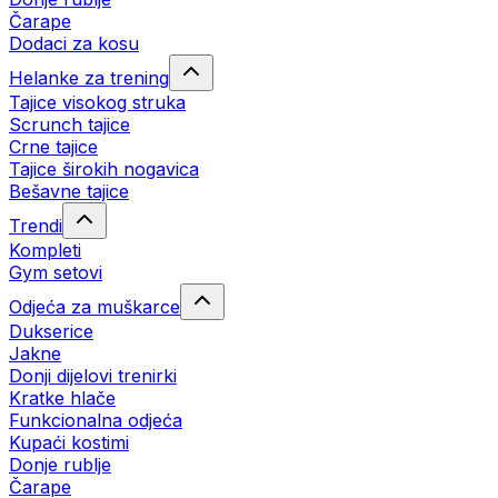
Čarape
Dodaci za kosu
Helanke za trening
Tajice visokog struka
Scrunch tajice
Crne tajice
Tajice širokih nogavica
Bešavne tajice
Trendi
Kompleti
Gym setovi
Odjeća za muškarce
Dukserice
Jakne
Donji dijelovi trenirki
Kratke hlače
Funkcionalna odjeća
Kupaći kostimi
Donje rublje
Čarape