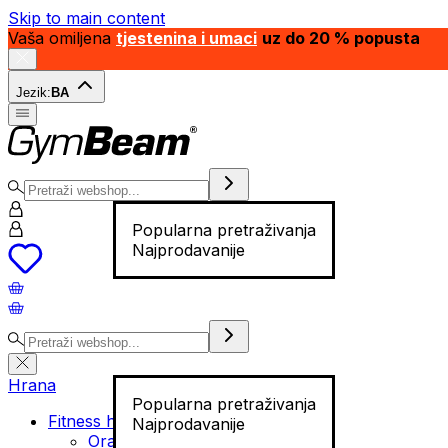
Skip to main content
Vaša omiljena
tjestenina i umaci
uz do 20 % popusta
Jezik:
BA
Popularna pretraživanja
Najprodavanije
Hrana
Popularna pretraživanja
Fitness hrana
Najprodavanije
Orašasti plodovi