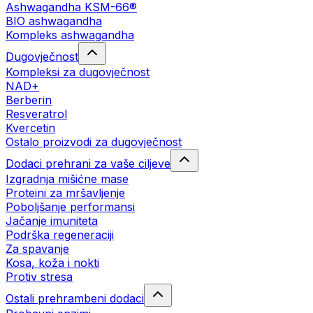
Ashwagandha KSM-66®
BIO ashwagandha
Kompleks ashwagandha
Dugovječnost
Kompleksi za dugovječnost
NAD+
Berberin
Resveratrol
Kvercetin
Ostalo proizvodi za dugovječnost
Dodaci prehrani za vaše ciljeve
Izgradnja mišićne mase
Proteini za mršavljenje
Poboljšanje performansi
Jačanje imuniteta
Podrška regeneraciji
Za spavanje
Kosa, koža i nokti
Protiv stresa
Ostali prehrambeni dodaci