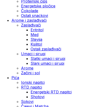
Proteinski čips
Energetske pločice
Čokolade
Ostali snackovi
Arome i zaslađivači
Zaslađivači
Eritritol
Med
Stevija
Ksilitol
Ostali zaslađivači
Umaci i sirupi
Slatki umaci i sirupi
Slani umaci i sirupi
Arome
Začini i sol
Pića
Ionski napitci
RTD napitci
Energetski RTD napitci
Shotovi
Sokovi
Čajevi i Matcha