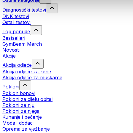
Ostale kategorije
Dijagnostički testovi
DNK testovi
Ostali testovi
Top ponude
Bestselleri
GymBeam Merch
Novosti
Akcije
Akcija odjeće
Akcija odjeće za žene
Akcija odjeće za muškarce
Pokloni
Poklon bonovi
Pokloni za cijelu obitelj
Pokloni za nju
Pokloni za njega
Kuhanje i pečenje
Moda i dodaci
Oprema za vježbanje