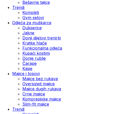
Bešavne tajice
Trendi
Kompleti
Gym setovi
Odjeća za muškarce
Dukserice
Jakne
Donji dijelovi trenirki
Kratke hlače
Funkcionalna odjeća
Kupaći kostimi
Donje rublje
Čarape
Kape
Majice i topovi
Majice bez rukava
Oversized majice
Majice dugih rukava
Crne majice
Kompresijske majice
Slim-fit majice
Trendi