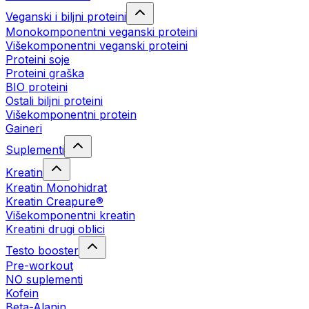
Veganski i biljni proteini
Monokomponentni veganski proteini
Višekomponentni veganski proteini
Proteini soje
Proteini graška
BIO proteini
Ostali biljni proteini
Višekomponentni protein
Gaineri
Suplementi
Kreatin
Kreatin Monohidrat
Kreatin Creapure®
Višekomponentni kreatin
Kreatini drugi oblici
Testo booster
Pre-workout
NO suplementi
Kofein
Beta-Alanin