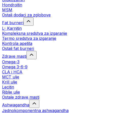
Hondroitin
MSM
Ostali dodaci za zglobove
Fat burneri
L- Karnitin
Kompleksna sredstva za izgaranje
Termo sredstva za izgaranje
Kontrola apetita
Ostali fat burneri
Zdrave masti
Omega-3
Omega 3-6-9
CLA i HCA
MCT ulje
Krill ulje
Lecitin
Riblje ulje
Ostale zdrave masti
Ashwagandha
Jednokomponentna ashwagandha