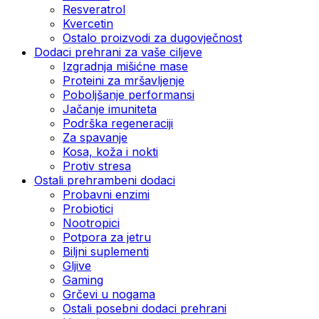
Resveratrol
Kvercetin
Ostalo proizvodi za dugovječnost
Dodaci prehrani za vaše ciljeve
Izgradnja mišićne mase
Proteini za mršavljenje
Poboljšanje performansi
Jačanje imuniteta
Podrška regeneraciji
Za spavanje
Kosa, koža i nokti
Protiv stresa
Ostali prehrambeni dodaci
Probavni enzimi
Probiotici
Nootropici
Potpora za jetru
Biljni suplementi
Gljive
Gaming
Grčevi u nogama
Ostali posebni dodaci prehrani