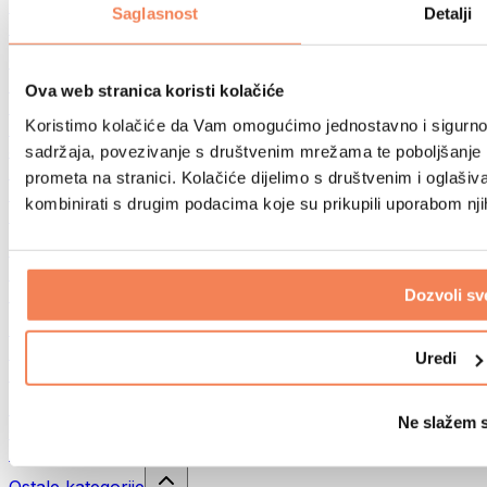
Sportske torbe
Saglasnost
Detalji
Ruksaci
Oprema prema aktivnosti
Trčanje
Ova web stranica koristi kolačiće
Borilački sportovi
Koristimo kolačiće da Vam omogućimo jednostavno i sigurno ko
Biciklizam
Joga i pilates
sadržaja, povezivanje s društvenim mrežama te poboljšanje k
Kupanje hladnom vodom
prometa na stranici. Kolačiće dijelimo s društvenim i oglaš
Plivanje
kombinirati s drugim podacima koje su prikupili uporabom nj
Planinarenje
Biohacking
Terapija crvenim svjetlom
Filteri i vrčevi za vodu
Dozvoli sv
Eko kućanstvo
Deterdženti za rublje
Uredi
Sredstva za čišćenje
Prirodna kozmetika
Ne slažem 
Gelovi za tuširanje i sapuni
Šamponi i kozmetika za kosu