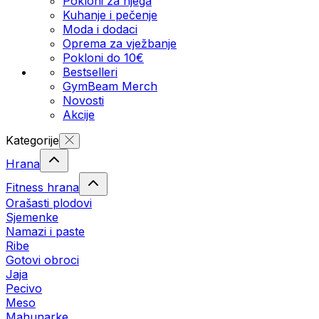
Pokloni za njega
Kuhanje i pečenje
Moda i dodaci
Oprema za vježbanje
Pokloni do 10€
Bestselleri
GymBeam Merch
Novosti
Akcije
Kategorije
Hrana
Fitness hrana
Orašasti plodovi
Sjemenke
Namazi i paste
Ribe
Gotovi obroci
Jaja
Pecivo
Meso
Mahunarke