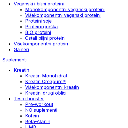
Veganski i biljni proteini
Monokomponentni veganski proteini
Višekomponentni veganski proteini
Proteini soje
Proteini graška
BIO proteini
Ostali biljni proteini
Višekomponentni protein
Gaineri
Suplementi
Kreatin
Kreatin Monohidrat
Kreatin Creapure®
Višekomponentni kreatin
Kreatini drugi oblici
Testo booster
Pre-workout
NO suplementi
Kofein
Beta-Alanin
HMB