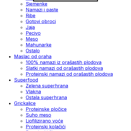
Sjemenke
Namazi i paste
Ribe
Gotovi obroci
Jaja
Pecivo
Meso
Mahunarke
Ostalo
Maslac od oraha
100% namazi iz orašastih plodova
Slatki namazi od orašastih plodova
Proteinski namazi od orašastih plodova
Superfood
Zelena superhrana
Vlakna
Ostala superhrana
Grickalice
Proteinske pločice
Suho meso
Liofilizirano voće
Proteinski kolačići