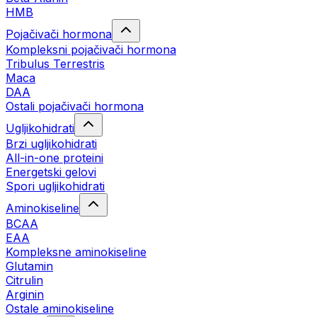
HMB
Pojačivači hormona
Kompleksni pojačivači hormona
Tribulus Terrestris
Maca
DAA
Ostali pojačivači hormona
Ugljikohidrati
Brzi ugljikohidrati
All-in-one proteini
Energetski gelovi
Spori ugljikohidrati
Aminokiseline
BCAA
EAA
Kompleksne aminokiseline
Glutamin
Citrulin
Arginin
Ostale aminokiseline