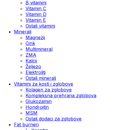
B vitamini
Vitamin C
Vitamin D
Vitamin E
Ostali vitamini
Minerali
Magnezij
Cink
Multimineral
ZMA
Kalcij
Željezo
Elektroliti
Ostali minerali
Vitamini za kosti i zglobove
Kolagen za zglobove
Kompleksna prehrana zglobova
Glukozamin
Hondroitin
MSM
Ostali dodaci za zglobove
Fat burneri