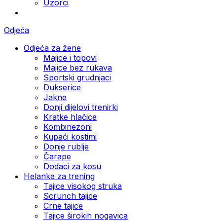
Uzorci
Odjeća
Odjeća za žene
Majice i topovi
Majice bez rukava
Sportski grudnjaci
Dukserice
Jakne
Donji dijelovi trenirki
Kratke hlačice
Kombinezoni
Kupaći kostimi
Donje rublje
Čarape
Dodaci za kosu
Helanke za trening
Tajice visokog struka
Scrunch tajice
Crne tajice
Tajice širokih nogavica