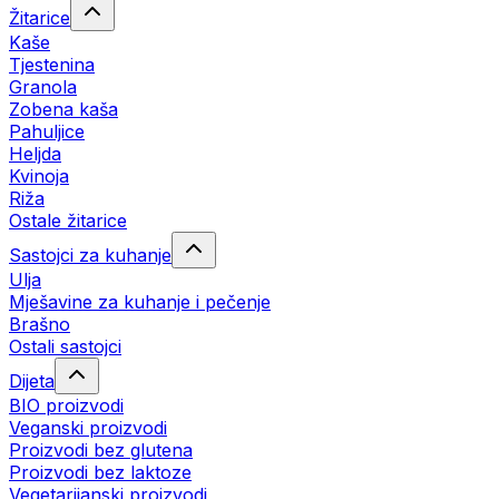
Žitarice
Kaše
Tjestenina
Granola
Zobena kaša
Pahuljice
Heljda
Kvinoja
Riža
Ostale žitarice
Sastojci za kuhanje
Ulja
Mješavine za kuhanje i pečenje
Brašno
Ostali sastojci
Dijeta
BIO proizvodi
Veganski proizvodi
Proizvodi bez glutena
Proizvodi bez laktoze
Vegetarijanski proizvodi