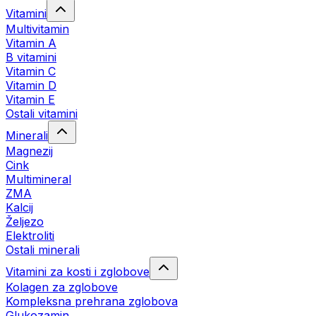
Vitamini
Multivitamin
Vitamin A
B vitamini
Vitamin C
Vitamin D
Vitamin E
Ostali vitamini
Minerali
Magnezij
Cink
Multimineral
ZMA
Kalcij
Željezo
Elektroliti
Ostali minerali
Vitamini za kosti i zglobove
Kolagen za zglobove
Kompleksna prehrana zglobova
Glukozamin