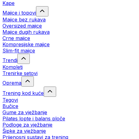
Kape
Majice i topovi
Majice bez rukava
Oversized majice
Majice dugih rukava
Crne majice
Kompresijske majice
Slim-fit majice
Trendi
Kompleti
Trenirke setovi
Oprema
Trening kod kuće
Tegovi
Bučice
Gume za vježbanje
Pilates lopte i balans ploče
Podloge za vježbanje
Šipke za vježbanje
Prijenosni sustavi za trening