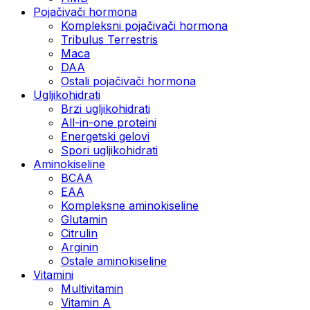
Pojačivači hormona
Kompleksni pojačivači hormona
Tribulus Terrestris
Maca
DAA
Ostali pojačivači hormona
Ugljikohidrati
Brzi ugljikohidrati
All-in-one proteini
Energetski gelovi
Spori ugljikohidrati
Aminokiseline
BCAA
EAA
Kompleksne aminokiseline
Glutamin
Citrulin
Arginin
Ostale aminokiseline
Vitamini
Multivitamin
Vitamin A