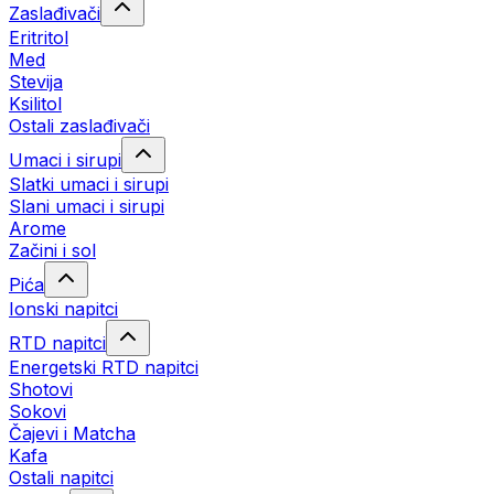
Zaslađivači
Eritritol
Med
Stevija
Ksilitol
Ostali zaslađivači
Umaci i sirupi
Slatki umaci i sirupi
Slani umaci i sirupi
Arome
Začini i sol
Pića
Ionski napitci
RTD napitci
Energetski RTD napitci
Shotovi
Sokovi
Čajevi i Matcha
Kafa
Ostali napitci