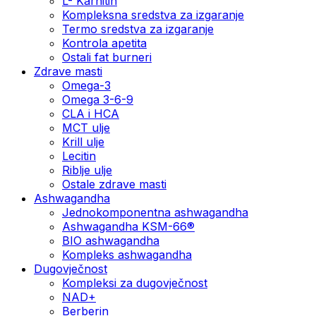
L- Karnitin
Kompleksna sredstva za izgaranje
Termo sredstva za izgaranje
Kontrola apetita
Ostali fat burneri
Zdrave masti
Omega-3
Omega 3-6-9
CLA i HCA
MCT ulje
Krill ulje
Lecitin
Riblje ulje
Ostale zdrave masti
Ashwagandha
Jednokomponentna ashwagandha
Ashwagandha KSM-66®
BIO ashwagandha
Kompleks ashwagandha
Dugovječnost
Kompleksi za dugovječnost
NAD+
Berberin