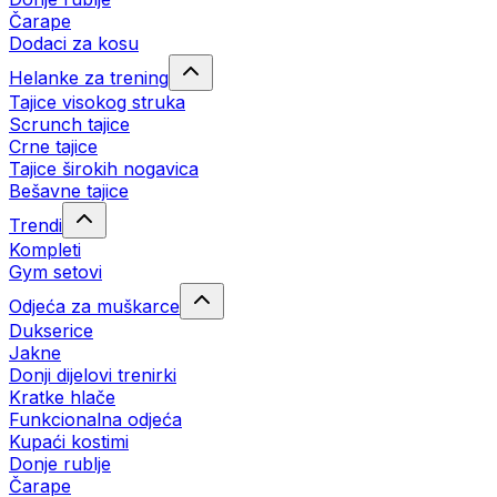
Čarape
Dodaci za kosu
Helanke za trening
Tajice visokog struka
Scrunch tajice
Crne tajice
Tajice širokih nogavica
Bešavne tajice
Trendi
Kompleti
Gym setovi
Odjeća za muškarce
Dukserice
Jakne
Donji dijelovi trenirki
Kratke hlače
Funkcionalna odjeća
Kupaći kostimi
Donje rublje
Čarape