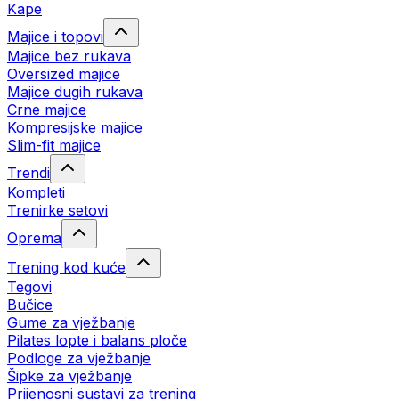
Kape
Majice i topovi
Majice bez rukava
Oversized majice
Majice dugih rukava
Crne majice
Kompresijske majice
Slim-fit majice
Trendi
Kompleti
Trenirke setovi
Oprema
Trening kod kuće
Tegovi
Bučice
Gume za vježbanje
Pilates lopte i balans ploče
Podloge za vježbanje
Šipke za vježbanje
Prijenosni sustavi za trening