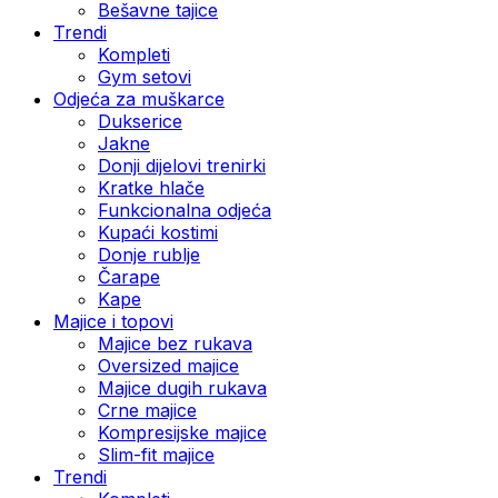
Bešavne tajice
Trendi
Kompleti
Gym setovi
Odjeća za muškarce
Dukserice
Jakne
Donji dijelovi trenirki
Kratke hlače
Funkcionalna odjeća
Kupaći kostimi
Donje rublje
Čarape
Kape
Majice i topovi
Majice bez rukava
Oversized majice
Majice dugih rukava
Crne majice
Kompresijske majice
Slim-fit majice
Trendi