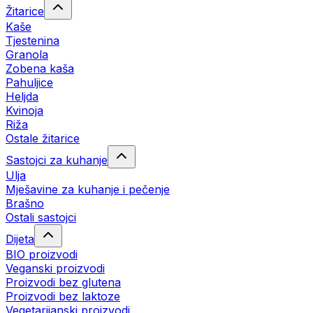
Žitarice
Kaše
Tjestenina
Granola
Zobena kaša
Pahuljice
Heljda
Kvinoja
Riža
Ostale žitarice
Sastojci za kuhanje
Ulja
Mješavine za kuhanje i pečenje
Brašno
Ostali sastojci
Dijeta
BIO proizvodi
Veganski proizvodi
Proizvodi bez glutena
Proizvodi bez laktoze
Vegetarijanski proizvodi