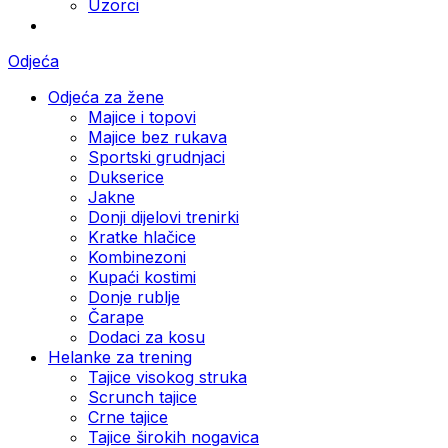
Uzorci
Odjeća
Odjeća za žene
Majice i topovi
Majice bez rukava
Sportski grudnjaci
Dukserice
Jakne
Donji dijelovi trenirki
Kratke hlačice
Kombinezoni
Kupaći kostimi
Donje rublje
Čarape
Dodaci za kosu
Helanke za trening
Tajice visokog struka
Scrunch tajice
Crne tajice
Tajice širokih nogavica