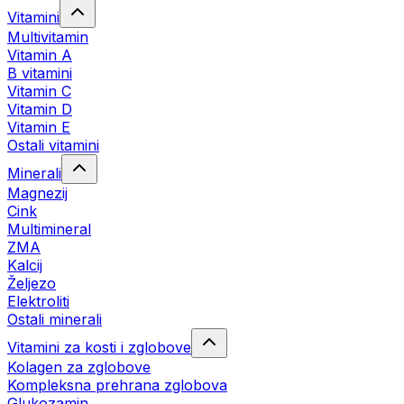
Vitamini
Multivitamin
Vitamin A
B vitamini
Vitamin C
Vitamin D
Vitamin E
Ostali vitamini
Minerali
Magnezij
Cink
Multimineral
ZMA
Kalcij
Željezo
Elektroliti
Ostali minerali
Vitamini za kosti i zglobove
Kolagen za zglobove
Kompleksna prehrana zglobova
Glukozamin