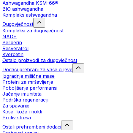
Ashwagandha KSM-66®
BIO ashwagandha
Kompleks ashwagandha
Dugovječnost
Kompleksi za dugovječnost
NAD+
Berberin
Resveratrol
Kvercetin
Ostalo proizvodi za dugovječnost
Dodaci prehrani za vaše ciljeve
Izgradnja mišićne mase
Proteini za mršavljenje
Poboljšanje performansi
Jačanje imuniteta
Podrška regeneraciji
Za spavanje
Kosa, koža i nokti
Protiv stresa
Ostali prehrambeni dodaci