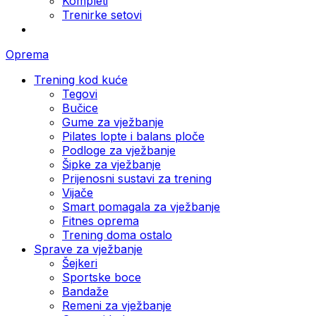
Kompleti
Trenirke setovi
Oprema
Trening kod kuće
Tegovi
Bučice
Gume za vježbanje
Pilates lopte i balans ploče
Podloge za vježbanje
Šipke za vježbanje
Prijenosni sustavi za trening
Vijače
Smart pomagala za vježbanje
Fitnes oprema
Trening doma ostalo
Sprave za vježbanje
Šejkeri
Sportske boce
Bandaže
Remeni za vježbanje