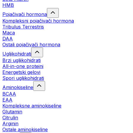
HMB
Pojačivači hormona
Kompleksni pojačivači hormona
Tribulus Terrestris
Maca
DAA
Ostali pojačivači hormona
Ugljikohidrati
Brzi ugljikohidrati
All-in-one proteini
Energetski gelovi
Spori ugljikohidrati
Aminokiseline
BCAA
EAA
Kompleksne aminokiseline
Glutamin
Citrulin
Arginin
Ostale aminokiseline