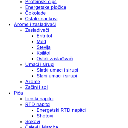
Proteinski čips
Energetske pločice
Čokolade
Ostali snackovi
Arome i zaslađivači
Zaslađivači
Eritritol
Med
Stevija
Ksilitol
Ostali zaslađivači
Umaci i sirupi
Slatki umaci i sirupi
Slani umaci i sirupi
Arome
Začini i sol
Pića
Ionski napitci
RTD napitci
Energetski RTD napitci
Shotovi
Sokovi
Čajevi i Matcha