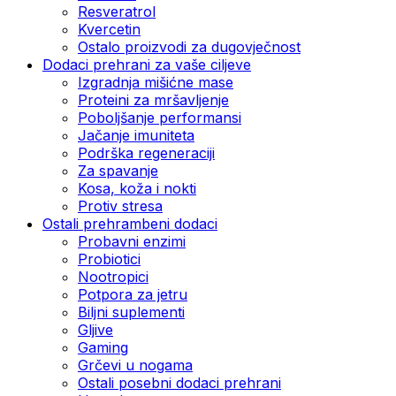
Resveratrol
Kvercetin
Ostalo proizvodi za dugovječnost
Dodaci prehrani za vaše ciljeve
Izgradnja mišićne mase
Proteini za mršavljenje
Poboljšanje performansi
Jačanje imuniteta
Podrška regeneraciji
Za spavanje
Kosa, koža i nokti
Protiv stresa
Ostali prehrambeni dodaci
Probavni enzimi
Probiotici
Nootropici
Potpora za jetru
Biljni suplementi
Gljive
Gaming
Grčevi u nogama
Ostali posebni dodaci prehrani