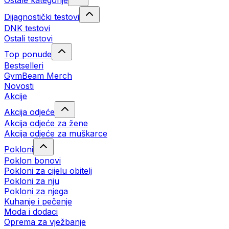
Ostale kategorije
Dijagnostički testovi
DNK testovi
Ostali testovi
Top ponude
Bestselleri
GymBeam Merch
Novosti
Akcije
Akcija odjeće
Akcija odjeće za žene
Akcija odjeće za muškarce
Pokloni
Poklon bonovi
Pokloni za cijelu obitelj
Pokloni za nju
Pokloni za njega
Kuhanje i pečenje
Moda i dodaci
Oprema za vježbanje