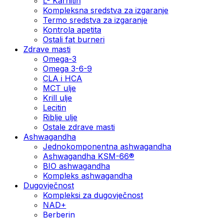
L- Karnitin
Kompleksna sredstva za izgaranje
Termo sredstva za izgaranje
Kontrola apetita
Ostali fat burneri
Zdrave masti
Omega-3
Omega 3-6-9
CLA i HCA
MCT ulje
Krill ulje
Lecitin
Riblje ulje
Ostale zdrave masti
Ashwagandha
Jednokomponentna ashwagandha
Ashwagandha KSM-66®
BIO ashwagandha
Kompleks ashwagandha
Dugovječnost
Kompleksi za dugovječnost
NAD+
Berberin