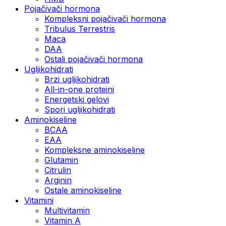
Pojačivači hormona
Kompleksni pojačivači hormona
Tribulus Terrestris
Maca
DAA
Ostali pojačivači hormona
Ugljikohidrati
Brzi ugljikohidrati
All-in-one proteini
Energetski gelovi
Spori ugljikohidrati
Aminokiseline
BCAA
EAA
Kompleksne aminokiseline
Glutamin
Citrulin
Arginin
Ostale aminokiseline
Vitamini
Multivitamin
Vitamin A