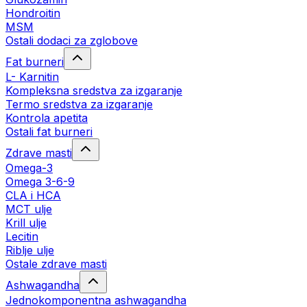
Hondroitin
MSM
Ostali dodaci za zglobove
Fat burneri
L- Karnitin
Kompleksna sredstva za izgaranje
Termo sredstva za izgaranje
Kontrola apetita
Ostali fat burneri
Zdrave masti
Omega-3
Omega 3-6-9
CLA i HCA
MCT ulje
Krill ulje
Lecitin
Riblje ulje
Ostale zdrave masti
Ashwagandha
Jednokomponentna ashwagandha