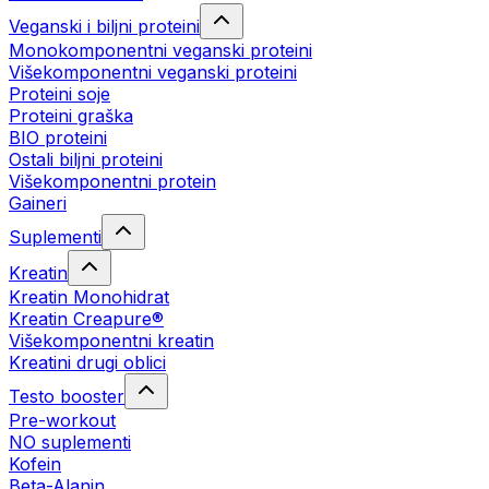
Veganski i biljni proteini
Monokomponentni veganski proteini
Višekomponentni veganski proteini
Proteini soje
Proteini graška
BIO proteini
Ostali biljni proteini
Višekomponentni protein
Gaineri
Suplementi
Kreatin
Kreatin Monohidrat
Kreatin Creapure®
Višekomponentni kreatin
Kreatini drugi oblici
Testo booster
Pre-workout
NO suplementi
Kofein
Beta-Alanin