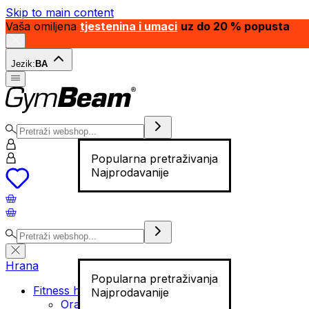
Skip to main content
Vaša omiljena
tjestenina i umaci
uz do 20 % popusta
Jezik:
BA
Popularna pretraživanja
Najprodavanije
Hrana
Popularna pretraživanja
Fitness hrana
Najprodavanije
Orašasti plodovi