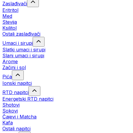
Zaslađivači
Eritritol
Med
Stevija
Ksilitol
Ostali zaslađivači
Umaci i sirupi
Slatki umaci i sirupi
Slani umaci i sirupi
Arome
Začini i sol
Pića
Ionski napitci
RTD napitci
Energetski RTD napitci
Shotovi
Sokovi
Čajevi i Matcha
Kafa
Ostali napitci