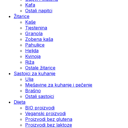
Kafa
Ostali napitci
Žitarice
Kaše
Tjestenina
Granola
Zobena kaša
Pahuljice
Heljda
Kvinoja
Riža
Ostale žitarice
Sastojci za kuhanje
Ulja
Mješavine za kuhanje i pečenje
Brašno
Ostali sastojci
Dijeta
BIO proizvodi
Veganski proizvodi
Proizvodi bez glutena
Proizvodi bez laktoze