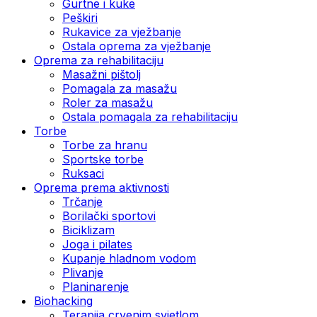
Gurtne i kuke
Peškiri
Rukavice za vježbanje
Ostala oprema za vježbanje
Oprema za rehabilitaciju
Masažni pištolj
Pomagala za masažu
Roler za masažu
Ostala pomagala za rehabilitaciju
Torbe
Torbe za hranu
Sportske torbe
Ruksaci
Oprema prema aktivnosti
Trčanje
Borilački sportovi
Biciklizam
Joga i pilates
Kupanje hladnom vodom
Plivanje
Planinarenje
Biohacking
Terapija crvenim svjetlom