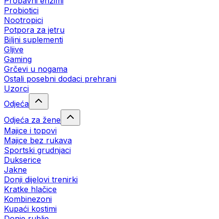
Probavni enzimi
Probiotici
Nootropici
Potpora za jetru
Biljni suplementi
Gljive
Gaming
Grčevi u nogama
Ostali posebni dodaci prehrani
Uzorci
Odjeća
Odjeća za žene
Majice i topovi
Majice bez rukava
Sportski grudnjaci
Dukserice
Jakne
Donji dijelovi trenirki
Kratke hlačice
Kombinezoni
Kupaći kostimi
Donje rublje