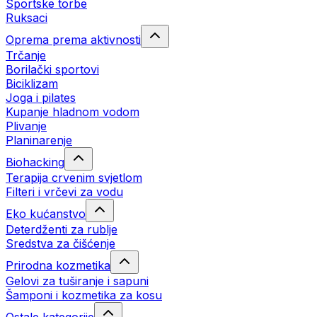
Sportske torbe
Ruksaci
Oprema prema aktivnosti
Trčanje
Borilački sportovi
Biciklizam
Joga i pilates
Kupanje hladnom vodom
Plivanje
Planinarenje
Biohacking
Terapija crvenim svjetlom
Filteri i vrčevi za vodu
Eko kućanstvo
Deterdženti za rublje
Sredstva za čišćenje
Prirodna kozmetika
Gelovi za tuširanje i sapuni
Šamponi i kozmetika za kosu