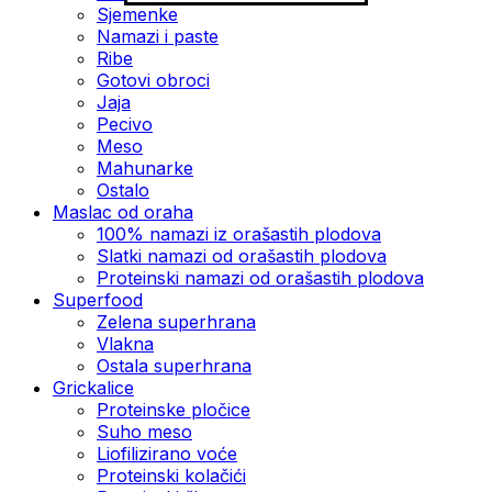
Sjemenke
Namazi i paste
Ribe
Gotovi obroci
Jaja
Pecivo
Meso
Mahunarke
Ostalo
Maslac od oraha
100% namazi iz orašastih plodova
Slatki namazi od orašastih plodova
Proteinski namazi od orašastih plodova
Superfood
Zelena superhrana
Vlakna
Ostala superhrana
Grickalice
Proteinske pločice
Suho meso
Liofilizirano voće
Proteinski kolačići