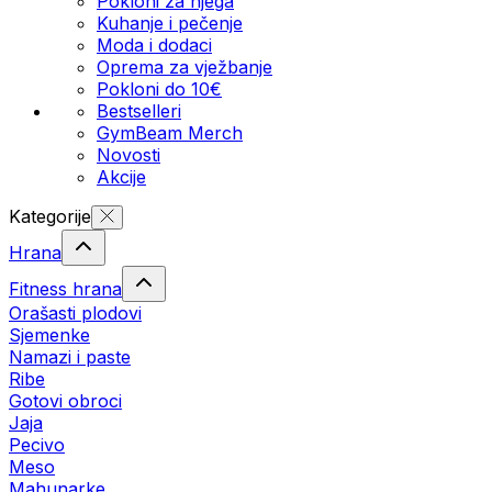
Pokloni za njega
Kuhanje i pečenje
Moda i dodaci
Oprema za vježbanje
Pokloni do 10€
Bestselleri
GymBeam Merch
Novosti
Akcije
Kategorije
Hrana
Fitness hrana
Orašasti plodovi
Sjemenke
Namazi i paste
Ribe
Gotovi obroci
Jaja
Pecivo
Meso
Mahunarke