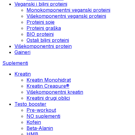
Veganski i biljni proteini
Monokomponentni veganski proteini
Višekomponentni veganski proteini
Proteini soje
Proteini graška
BIO proteini
Ostali biljni proteini
Višekomponentni protein
Gaineri
Suplementi
Kreatin
Kreatin Monohidrat
Kreatin Creapure®
Višekomponentni kreatin
Kreatini drugi oblici
Testo booster
Pre-workout
NO suplementi
Kofein
Beta-Alanin
HMB