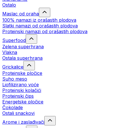
Ostalo
Maslac od oraha
100% namazi iz orašastih plodova
Slatki namazi od orašastih plodova
Proteinski namazi od orašastih plodova
Superfood
Zelena superhrana
Vlakna
Ostala superhrana
Grickalice
Proteinske pločice
Suho meso
Liofilizirano voće
Proteinski kolačići
Proteinski čips
Energetske pločice
Čokolade
Ostali snackovi
Arome i zaslađivači