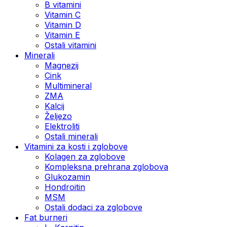
B vitamini
Vitamin C
Vitamin D
Vitamin E
Ostali vitamini
Minerali
Magnezij
Cink
Multimineral
ZMA
Kalcij
Željezo
Elektroliti
Ostali minerali
Vitamini za kosti i zglobove
Kolagen za zglobove
Kompleksna prehrana zglobova
Glukozamin
Hondroitin
MSM
Ostali dodaci za zglobove
Fat burneri