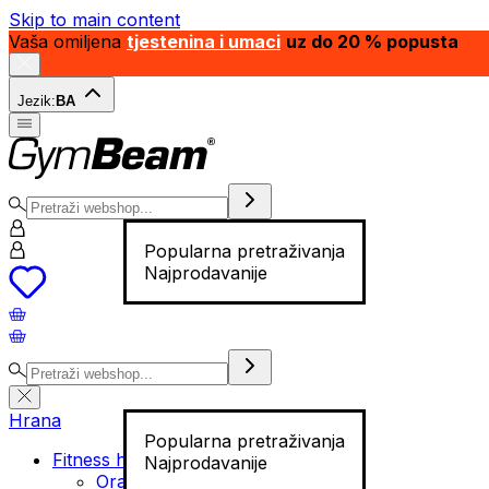
Skip to main content
Vaša omiljena
tjestenina i umaci
uz do 20 % popusta
Jezik:
BA
Popularna pretraživanja
Najprodavanije
Hrana
Popularna pretraživanja
Fitness hrana
Najprodavanije
Orašasti plodovi