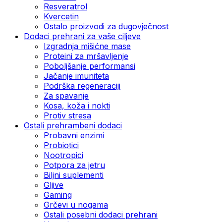
Resveratrol
Kvercetin
Ostalo proizvodi za dugovječnost
Dodaci prehrani za vaše ciljeve
Izgradnja mišićne mase
Proteini za mršavljenje
Poboljšanje performansi
Jačanje imuniteta
Podrška regeneraciji
Za spavanje
Kosa, koža i nokti
Protiv stresa
Ostali prehrambeni dodaci
Probavni enzimi
Probiotici
Nootropici
Potpora za jetru
Biljni suplementi
Gljive
Gaming
Grčevi u nogama
Ostali posebni dodaci prehrani