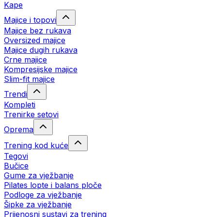
Kape
Majice i topovi
Majice bez rukava
Oversized majice
Majice dugih rukava
Crne majice
Kompresijske majice
Slim-fit majice
Trendi
Kompleti
Trenirke setovi
Oprema
Trening kod kuće
Tegovi
Bučice
Gume za vježbanje
Pilates lopte i balans ploče
Podloge za vježbanje
Šipke za vježbanje
Prijenosni sustavi za trening