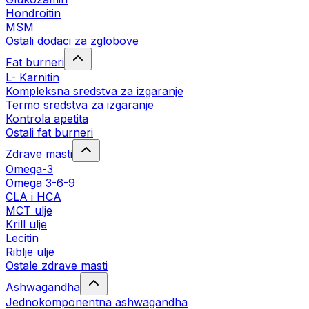
Hondroitin
MSM
Ostali dodaci za zglobove
Fat burneri
L- Karnitin
Kompleksna sredstva za izgaranje
Termo sredstva za izgaranje
Kontrola apetita
Ostali fat burneri
Zdrave masti
Omega-3
Omega 3-6-9
CLA i HCA
MCT ulje
Krill ulje
Lecitin
Riblje ulje
Ostale zdrave masti
Ashwagandha
Jednokomponentna ashwagandha