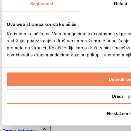
Sportske torbe
Saglasnost
Detalji
Ruksaci
Oprema prema aktivnosti
Trčanje
Ova web stranica koristi kolačiće
Borilački sportovi
Koristimo kolačiće da Vam omogućimo jednostavno i sigurno ko
Biciklizam
Joga i pilates
sadržaja, povezivanje s društvenim mrežama te poboljšanje k
Kupanje hladnom vodom
prometa na stranici. Kolačiće dijelimo s društvenim i oglaš
Plivanje
kombinirati s drugim podacima koje su prikupili uporabom nj
Planinarenje
Biohacking
Terapija crvenim svjetlom
Filteri i vrčevi za vodu
Dozvoli sv
Eko kućanstvo
Deterdženti za rublje
Uredi
Sredstva za čišćenje
Prirodna kozmetika
Ne slažem 
Gelovi za tuširanje i sapuni
Šamponi i kozmetika za kosu