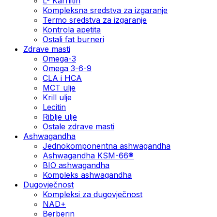
L- Karnitin
Kompleksna sredstva za izgaranje
Termo sredstva za izgaranje
Kontrola apetita
Ostali fat burneri
Zdrave masti
Omega-3
Omega 3-6-9
CLA i HCA
MCT ulje
Krill ulje
Lecitin
Riblje ulje
Ostale zdrave masti
Ashwagandha
Jednokomponentna ashwagandha
Ashwagandha KSM-66®
BIO ashwagandha
Kompleks ashwagandha
Dugovječnost
Kompleksi za dugovječnost
NAD+
Berberin