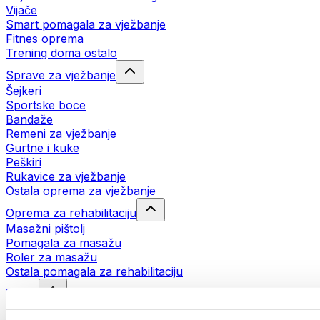
Vijače
Smart pomagala za vježbanje
Fitnes oprema
Trening doma ostalo
Sprave za vježbanje
Šejkeri
Sportske boce
Bandaže
Remeni za vježbanje
Gurtne i kuke
Peškiri
Rukavice za vježbanje
Ostala oprema za vježbanje
Oprema za rehabilitaciju
Masažni pištolj
Pomagala za masažu
Roler za masažu
Ostala pomagala za rehabilitaciju
Torbe
Torbe za hranu