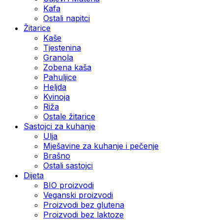
Kafa
Ostali napitci
Žitarice
Kaše
Tjestenina
Granola
Zobena kaša
Pahuljice
Heljda
Kvinoja
Riža
Ostale žitarice
Sastojci za kuhanje
Ulja
Mješavine za kuhanje i pečenje
Brašno
Ostali sastojci
Dijeta
BIO proizvodi
Veganski proizvodi
Proizvodi bez glutena
Proizvodi bez laktoze