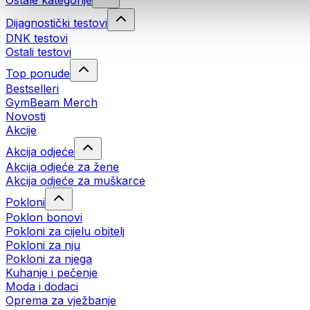
Ostale kategorije
Dijagnostički testovi
DNK testovi
Ostali testovi
Top ponude
Bestselleri
GymBeam Merch
Novosti
Akcije
Akcija odjeće
Akcija odjeće za žene
Akcija odjeće za muškarce
Pokloni
Poklon bonovi
Pokloni za cijelu obitelj
Pokloni za nju
Pokloni za njega
Kuhanje i pečenje
Moda i dodaci
Oprema za vježbanje