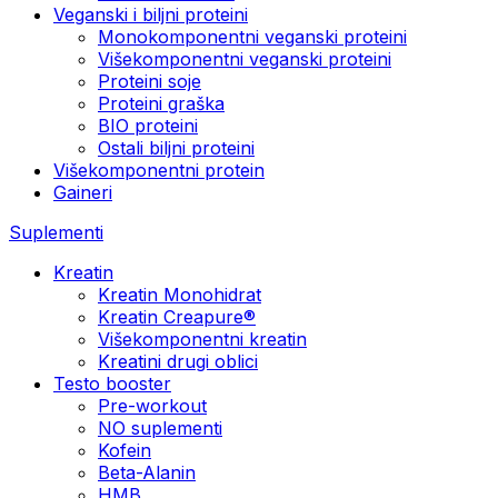
Veganski i biljni proteini
Monokomponentni veganski proteini
Višekomponentni veganski proteini
Proteini soje
Proteini graška
BIO proteini
Ostali biljni proteini
Višekomponentni protein
Gaineri
Suplementi
Kreatin
Kreatin Monohidrat
Kreatin Creapure®
Višekomponentni kreatin
Kreatini drugi oblici
Testo booster
Pre-workout
NO suplementi
Kofein
Beta-Alanin
HMB