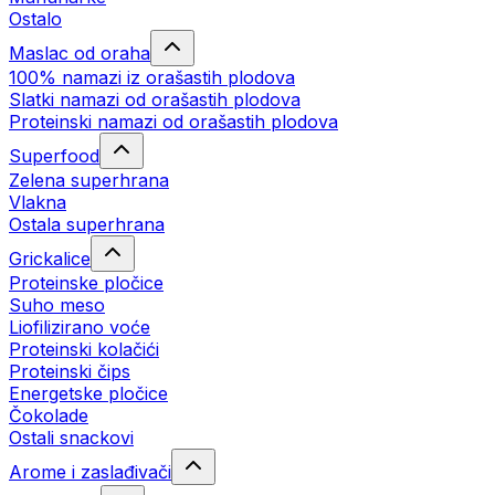
Ostalo
Maslac od oraha
100% namazi iz orašastih plodova
Slatki namazi od orašastih plodova
Proteinski namazi od orašastih plodova
Superfood
Zelena superhrana
Vlakna
Ostala superhrana
Grickalice
Proteinske pločice
Suho meso
Liofilizirano voće
Proteinski kolačići
Proteinski čips
Energetske pločice
Čokolade
Ostali snackovi
Arome i zaslađivači