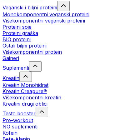
Veganski i biljni proteini
Monokomponentni veganski proteini
Višekomponentni veganski proteini
Proteini soje
Proteini graška
BIO proteini
Ostali biljni proteini
Višekomponentni protein
Gaineri
Suplementi
Kreatin
Kreatin Monohidrat
Kreatin Creapure®
Višekomponentni kreatin
Kreatini drugi oblici
Testo booster
Pre-workout
NO suplementi
Kofein
Beta-Alanin