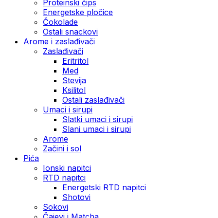
Proteinski čips
Energetske pločice
Čokolade
Ostali snackovi
Arome i zaslađivači
Zaslađivači
Eritritol
Med
Stevija
Ksilitol
Ostali zaslađivači
Umaci i sirupi
Slatki umaci i sirupi
Slani umaci i sirupi
Arome
Začini i sol
Pića
Ionski napitci
RTD napitci
Energetski RTD napitci
Shotovi
Sokovi
Čajevi i Matcha