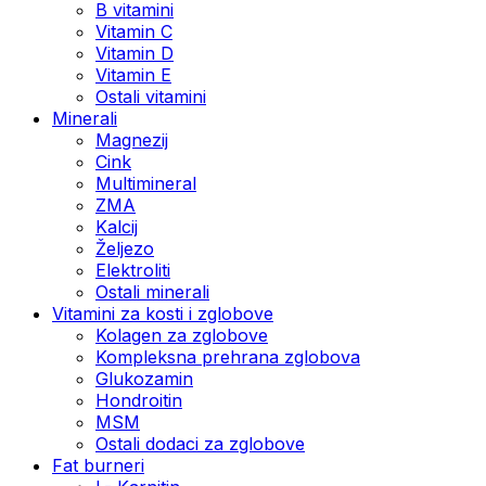
B vitamini
Vitamin C
Vitamin D
Vitamin E
Ostali vitamini
Minerali
Magnezij
Cink
Multimineral
ZMA
Kalcij
Željezo
Elektroliti
Ostali minerali
Vitamini za kosti i zglobove
Kolagen za zglobove
Kompleksna prehrana zglobova
Glukozamin
Hondroitin
MSM
Ostali dodaci za zglobove
Fat burneri