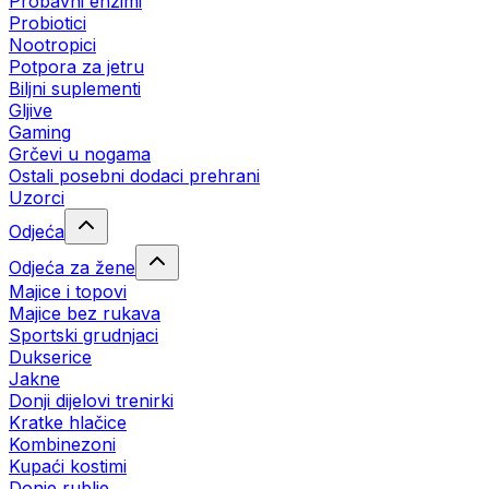
Probavni enzimi
Probiotici
Nootropici
Potpora za jetru
Biljni suplementi
Gljive
Gaming
Grčevi u nogama
Ostali posebni dodaci prehrani
Uzorci
Odjeća
Odjeća za žene
Majice i topovi
Majice bez rukava
Sportski grudnjaci
Dukserice
Jakne
Donji dijelovi trenirki
Kratke hlačice
Kombinezoni
Kupaći kostimi
Donje rublje