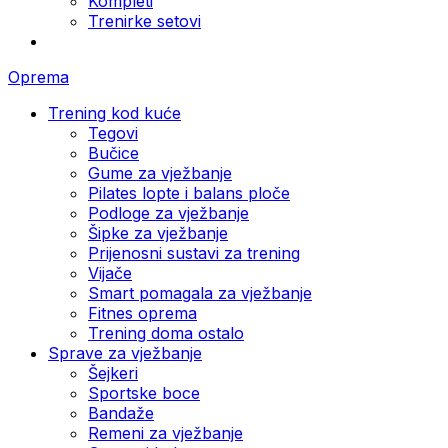
Kompleti
Trenirke setovi
Oprema
Trening kod kuće
Tegovi
Bučice
Gume za vježbanje
Pilates lopte i balans ploče
Podloge za vježbanje
Šipke za vježbanje
Prijenosni sustavi za trening
Vijače
Smart pomagala za vježbanje
Fitnes oprema
Trening doma ostalo
Sprave za vježbanje
Šejkeri
Sportske boce
Bandaže
Remeni za vježbanje