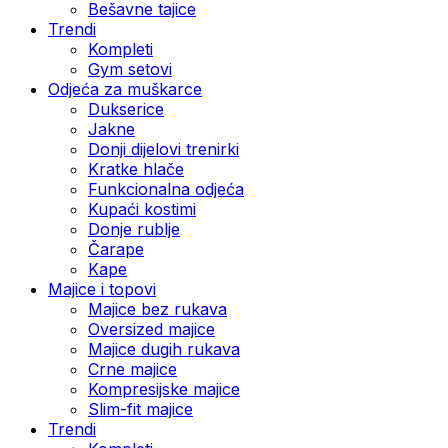
Bešavne tajice
Trendi
Kompleti
Gym setovi
Odjeća za muškarce
Dukserice
Jakne
Donji dijelovi trenirki
Kratke hlače
Funkcionalna odjeća
Kupaći kostimi
Donje rublje
Čarape
Kape
Majice i topovi
Majice bez rukava
Oversized majice
Majice dugih rukava
Crne majice
Kompresijske majice
Slim-fit majice
Trendi