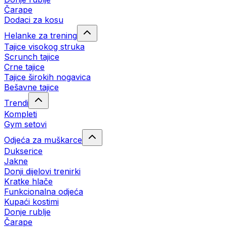
Čarape
Dodaci za kosu
Helanke za trening
Tajice visokog struka
Scrunch tajice
Crne tajice
Tajice širokih nogavica
Bešavne tajice
Trendi
Kompleti
Gym setovi
Odjeća za muškarce
Dukserice
Jakne
Donji dijelovi trenirki
Kratke hlače
Funkcionalna odjeća
Kupaći kostimi
Donje rublje
Čarape