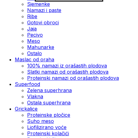
Sjemenke
Namazi i paste
Ribe
Gotovi obroci
Jaja
Pecivo
Meso
Mahunarke
Ostalo
Maslac od oraha
100% namazi iz orašastih plodova
Slatki namazi od orašastih plodova
Proteinski namazi od orašastih plodova
Superfood
Zelena superhrana
Vlakna
Ostala superhrana
Grickalice
Proteinske pločice
Suho meso
Liofilizirano voće
Proteinski kolačići