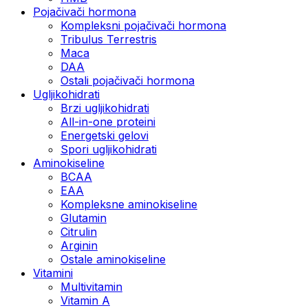
Pojačivači hormona
Kompleksni pojačivači hormona
Tribulus Terrestris
Maca
DAA
Ostali pojačivači hormona
Ugljikohidrati
Brzi ugljikohidrati
All-in-one proteini
Energetski gelovi
Spori ugljikohidrati
Aminokiseline
BCAA
EAA
Kompleksne aminokiseline
Glutamin
Citrulin
Arginin
Ostale aminokiseline
Vitamini
Multivitamin
Vitamin A