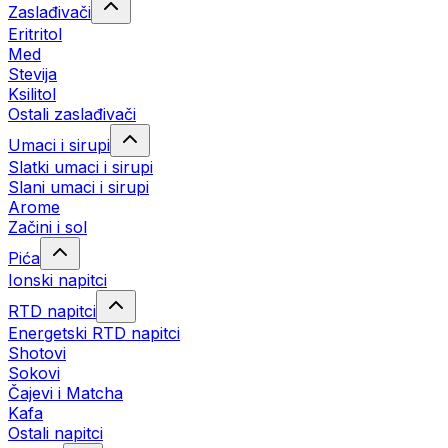
Zaslađivači
Eritritol
Med
Stevija
Ksilitol
Ostali zaslađivači
Umaci i sirupi
Slatki umaci i sirupi
Slani umaci i sirupi
Arome
Začini i sol
Pića
Ionski napitci
RTD napitci
Energetski RTD napitci
Shotovi
Sokovi
Čajevi i Matcha
Kafa
Ostali napitci