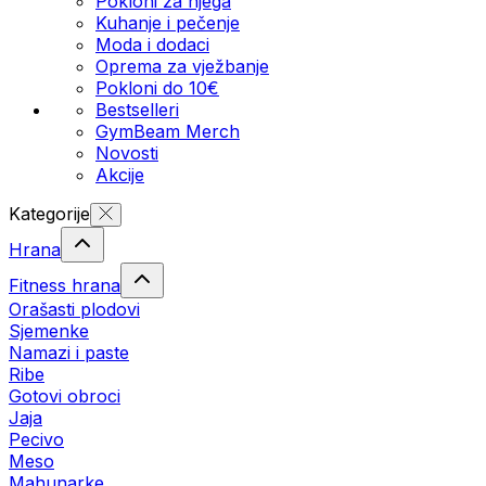
Pokloni za njega
Kuhanje i pečenje
Moda i dodaci
Oprema za vježbanje
Pokloni do 10€
Bestselleri
GymBeam Merch
Novosti
Akcije
Kategorije
Hrana
Fitness hrana
Orašasti plodovi
Sjemenke
Namazi i paste
Ribe
Gotovi obroci
Jaja
Pecivo
Meso
Mahunarke