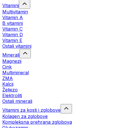
Vitamini
Multivitamin
Vitamin A
B vitamini
Vitamin C
Vitamin D
Vitamin E
Ostali vitamini
Minerali
Magnezij
Cink
Multimineral
ZMA
Kalcij
Željezo
Elektroliti
Ostali minerali
Vitamini za kosti i zglobove
Kolagen za zglobove
Kompleksna prehrana zglobova
Glukozamin