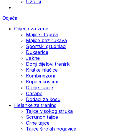
Uzorci
Odjeća
Odjeća za žene
Majice i topovi
Majice bez rukava
Sportski grudnjaci
Dukserice
Jakne
Donji dijelovi trenirki
Kratke hlačice
Kombinezoni
Kupaći kostimi
Donje rublje
Čarape
Dodaci za kosu
Helanke za trening
Tajice visokog struka
Scrunch tajice
Crne tajice
Tajice širokih nogavica