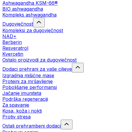
Ashwagandha KSM-66®
BIO ashwagandha
Kompleks ashwagandha
Dugovječnost
Kompleksi za dugovječnost
NAD+
Berberin
Resveratrol
Kvercetin
Ostalo proizvodi za dugovječnost
Dodaci prehrani za vaše ciljeve
Izgradnja mišićne mase
Proteini za mršavljenje
Poboljšanje performansi
Jačanje imuniteta
Podrška regeneraciji
Za spavanje
Kosa, koža i nokti
Protiv stresa
Ostali prehrambeni dodaci