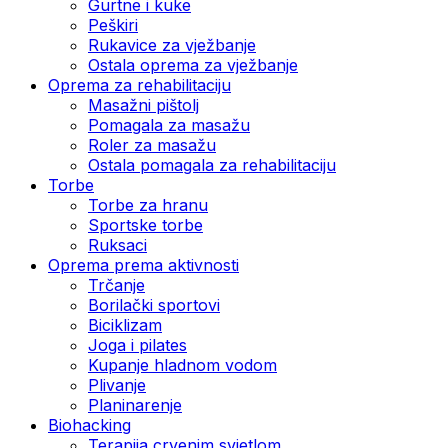
Gurtne i kuke
Peškiri
Rukavice za vježbanje
Ostala oprema za vježbanje
Oprema za rehabilitaciju
Masažni pištolj
Pomagala za masažu
Roler za masažu
Ostala pomagala za rehabilitaciju
Torbe
Torbe za hranu
Sportske torbe
Ruksaci
Oprema prema aktivnosti
Trčanje
Borilački sportovi
Biciklizam
Joga i pilates
Kupanje hladnom vodom
Plivanje
Planinarenje
Biohacking
Terapija crvenim svjetlom