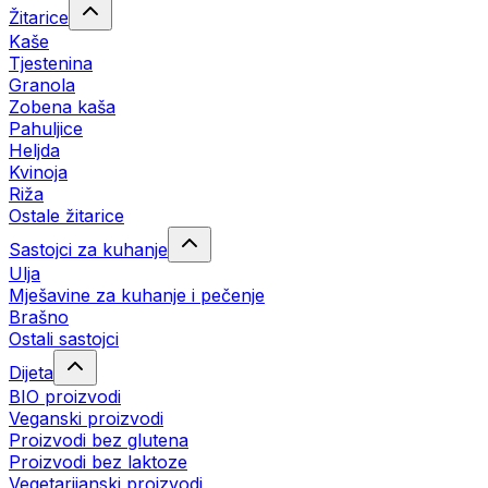
Žitarice
Kaše
Tjestenina
Granola
Zobena kaša
Pahuljice
Heljda
Kvinoja
Riža
Ostale žitarice
Sastojci za kuhanje
Ulja
Mješavine za kuhanje i pečenje
Brašno
Ostali sastojci
Dijeta
BIO proizvodi
Veganski proizvodi
Proizvodi bez glutena
Proizvodi bez laktoze
Vegetarijanski proizvodi