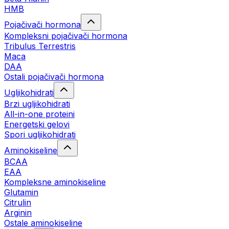
HMB
Pojačivači hormona
Kompleksni pojačivači hormona
Tribulus Terrestris
Maca
DAA
Ostali pojačivači hormona
Ugljikohidrati
Brzi ugljikohidrati
All-in-one proteini
Energetski gelovi
Spori ugljikohidrati
Aminokiseline
BCAA
EAA
Kompleksne aminokiseline
Glutamin
Citrulin
Arginin
Ostale aminokiseline