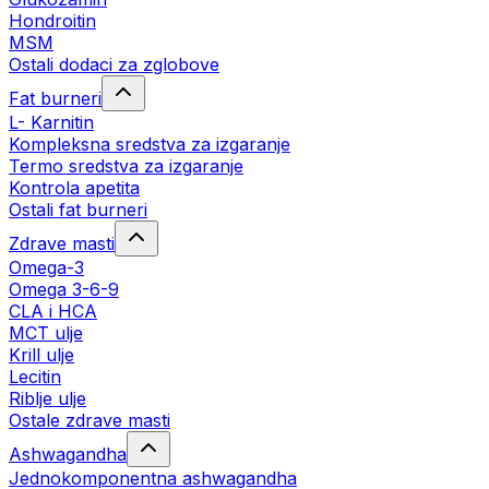
Hondroitin
MSM
Ostali dodaci za zglobove
Fat burneri
L- Karnitin
Kompleksna sredstva za izgaranje
Termo sredstva za izgaranje
Kontrola apetita
Ostali fat burneri
Zdrave masti
Omega-3
Omega 3-6-9
CLA i HCA
MCT ulje
Krill ulje
Lecitin
Riblje ulje
Ostale zdrave masti
Ashwagandha
Jednokomponentna ashwagandha