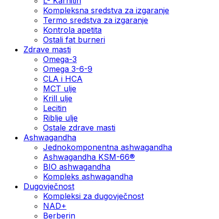
L- Karnitin
Kompleksna sredstva za izgaranje
Termo sredstva za izgaranje
Kontrola apetita
Ostali fat burneri
Zdrave masti
Omega-3
Omega 3-6-9
CLA i HCA
MCT ulje
Krill ulje
Lecitin
Riblje ulje
Ostale zdrave masti
Ashwagandha
Jednokomponentna ashwagandha
Ashwagandha KSM-66®
BIO ashwagandha
Kompleks ashwagandha
Dugovječnost
Kompleksi za dugovječnost
NAD+
Berberin