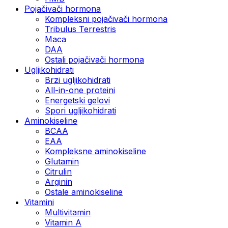
Pojačivači hormona
Kompleksni pojačivači hormona
Tribulus Terrestris
Maca
DAA
Ostali pojačivači hormona
Ugljikohidrati
Brzi ugljikohidrati
All-in-one proteini
Energetski gelovi
Spori ugljikohidrati
Aminokiseline
BCAA
EAA
Kompleksne aminokiseline
Glutamin
Citrulin
Arginin
Ostale aminokiseline
Vitamini
Multivitamin
Vitamin A