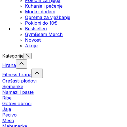
Pokloni za njega
Kuhanje i pečenje
Moda i dodaci
Oprema za vježbanje
Pokloni do 10€
Bestselleri
GymBeam Merch
Novosti
Akcije
Kategorije
Hrana
Fitness hrana
Orašasti plodovi
Sjemenke
Namazi i paste
Ribe
Gotovi obroci
Jaja
Pecivo
Meso
Mahunarke