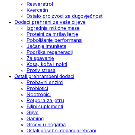
Resveratrol
Kvercetin
Ostalo proizvodi za dugovječnost
Dodaci prehrani za vaše ciljeve
Izgradnja mišićne mase
Proteini za mršavljenje
Poboljšanje performansi
Jačanje imuniteta
Podrška regeneraciji
Za spavanje
Kosa, koža i nokti
Protiv stresa
Ostali prehrambeni dodaci
Probavni enzimi
Probiotici
Nootropici
Potpora za jetru
Biljni suplementi
Gljive
Gaming
Grčevi u nogama
Ostali posebni dodaci prehrani