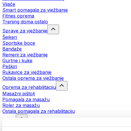
Vijače
Smart pomagala za vježbanje
Fitnes oprema
Trening doma ostalo
Sprave za vježbanje
Šejkeri
Sportske boce
Bandaže
Remeni za vježbanje
Gurtne i kuke
Peškiri
Rukavice za vježbanje
Ostala oprema za vježbanje
Oprema za rehabilitaciju
Masažni pištolj
Pomagala za masažu
Roler za masažu
Ostala pomagala za rehabilitaciju
Torbe
Torbe za hranu