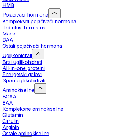
HMB
Pojačivači hormona
Kompleksni pojačivači hormona
Tribulus Terrestris
Maca
DAA
Ostali pojačivači hormona
Ugljikohidrati
Brzi ugljikohidrati
All-in-one proteini
Energetski gelovi
Spori ugljikohidrati
Aminokiseline
BCAA
EAA
Kompleksne aminokiseline
Glutamin
Citrulin
Arginin
Ostale aminokiseline