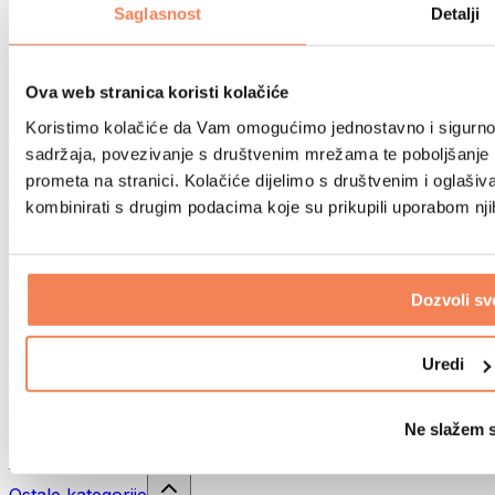
Sportske torbe
Saglasnost
Detalji
Ruksaci
Oprema prema aktivnosti
Trčanje
Ova web stranica koristi kolačiće
Borilački sportovi
Koristimo kolačiće da Vam omogućimo jednostavno i sigurno ko
Biciklizam
Joga i pilates
sadržaja, povezivanje s društvenim mrežama te poboljšanje k
Kupanje hladnom vodom
prometa na stranici. Kolačiće dijelimo s društvenim i oglaš
Plivanje
kombinirati s drugim podacima koje su prikupili uporabom nj
Planinarenje
Biohacking
Terapija crvenim svjetlom
Filteri i vrčevi za vodu
Dozvoli sv
Eko kućanstvo
Deterdženti za rublje
Uredi
Sredstva za čišćenje
Prirodna kozmetika
Ne slažem 
Gelovi za tuširanje i sapuni
Šamponi i kozmetika za kosu