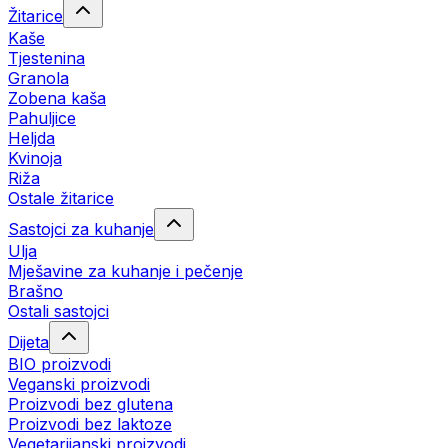
Žitarice
Kaše
Tjestenina
Granola
Zobena kaša
Pahuljice
Heljda
Kvinoja
Riža
Ostale žitarice
Sastojci za kuhanje
Ulja
Mješavine za kuhanje i pečenje
Brašno
Ostali sastojci
Dijeta
BIO proizvodi
Veganski proizvodi
Proizvodi bez glutena
Proizvodi bez laktoze
Vegetarijanski proizvodi