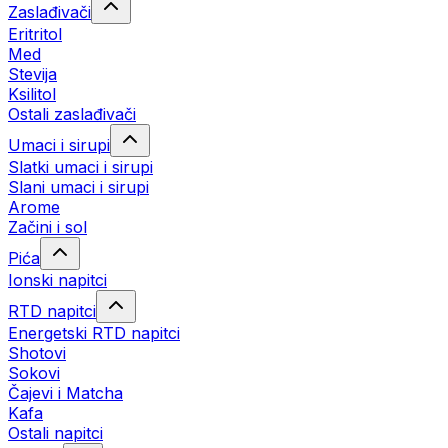
Zaslađivači
Eritritol
Med
Stevija
Ksilitol
Ostali zaslađivači
Umaci i sirupi
Slatki umaci i sirupi
Slani umaci i sirupi
Arome
Začini i sol
Pića
Ionski napitci
RTD napitci
Energetski RTD napitci
Shotovi
Sokovi
Čajevi i Matcha
Kafa
Ostali napitci