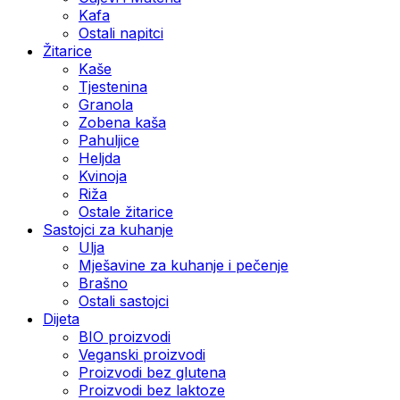
Kafa
Ostali napitci
Žitarice
Kaše
Tjestenina
Granola
Zobena kaša
Pahuljice
Heljda
Kvinoja
Riža
Ostale žitarice
Sastojci za kuhanje
Ulja
Mješavine za kuhanje i pečenje
Brašno
Ostali sastojci
Dijeta
BIO proizvodi
Veganski proizvodi
Proizvodi bez glutena
Proizvodi bez laktoze