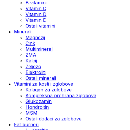
B vitamini
Vitamin C
Vitamin D
Vitamin E
Ostali vitamini
Minerali
Magnezij
Cink
Multimineral
ZMA
Kalcij
Željezo
Elektroliti
Ostali minerali
Vitamini za kosti i zglobove
Kolagen za zglobove
Kompleksna prehrana zglobova
Glukozamin
Hondroitin
MSM
Ostali dodaci za zglobove
Fat burneri