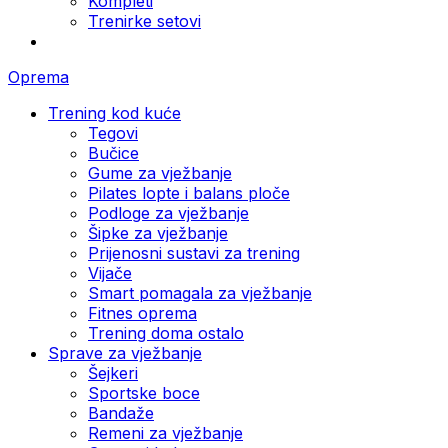
Kompleti
Trenirke setovi
Oprema
Trening kod kuće
Tegovi
Bučice
Gume za vježbanje
Pilates lopte i balans ploče
Podloge za vježbanje
Šipke za vježbanje
Prijenosni sustavi za trening
Vijače
Smart pomagala za vježbanje
Fitnes oprema
Trening doma ostalo
Sprave za vježbanje
Šejkeri
Sportske boce
Bandaže
Remeni za vježbanje