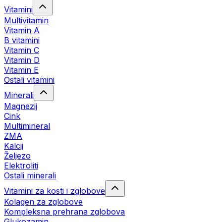
Vitamini
Multivitamin
Vitamin A
B vitamini
Vitamin C
Vitamin D
Vitamin E
Ostali vitamini
Minerali
Magnezij
Cink
Multimineral
ZMA
Kalcij
Željezo
Elektroliti
Ostali minerali
Vitamini za kosti i zglobove
Kolagen za zglobove
Kompleksna prehrana zglobova
Glukozamin