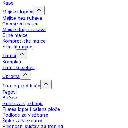
Kape
Majice i topovi
Majice bez rukava
Oversized majice
Majice dugih rukava
Crne majice
Kompresijske majice
Slim-fit majice
Trendi
Kompleti
Trenirke setovi
Oprema
Trening kod kuće
Tegovi
Bučice
Gume za vježbanje
Pilates lopte i balans ploče
Podloge za vježbanje
Šipke za vježbanje
Prijenosni sustavi za trening