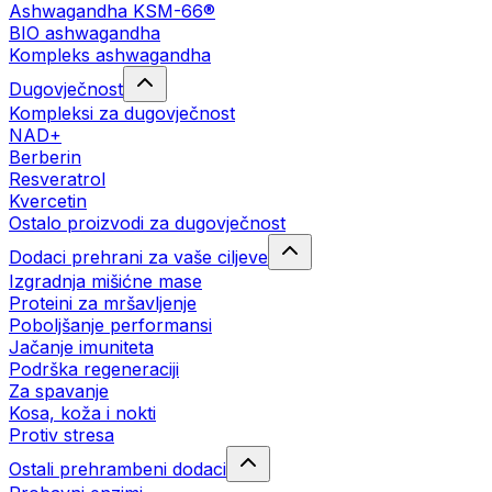
Ashwagandha KSM-66®
BIO ashwagandha
Kompleks ashwagandha
Dugovječnost
Kompleksi za dugovječnost
NAD+
Berberin
Resveratrol
Kvercetin
Ostalo proizvodi za dugovječnost
Dodaci prehrani za vaše ciljeve
Izgradnja mišićne mase
Proteini za mršavljenje
Poboljšanje performansi
Jačanje imuniteta
Podrška regeneraciji
Za spavanje
Kosa, koža i nokti
Protiv stresa
Ostali prehrambeni dodaci