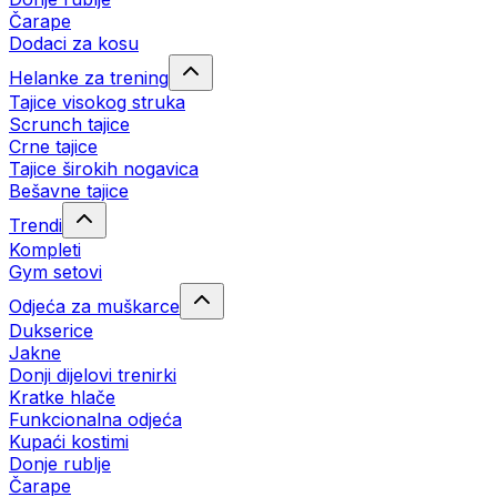
Čarape
Dodaci za kosu
Helanke za trening
Tajice visokog struka
Scrunch tajice
Crne tajice
Tajice širokih nogavica
Bešavne tajice
Trendi
Kompleti
Gym setovi
Odjeća za muškarce
Dukserice
Jakne
Donji dijelovi trenirki
Kratke hlače
Funkcionalna odjeća
Kupaći kostimi
Donje rublje
Čarape