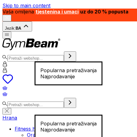
Skip to main content
Vaša omiljena
tjestenina i umaci
uz do 20 % popusta
Jezik:
BA
Popularna pretraživanja
Najprodavanije
Hrana
Popularna pretraživanja
Fitness hrana
Najprodavanije
Orašasti plodovi