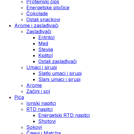
Proteinski čips
Energetske pločice
Čokolade
Ostali snackovi
Arome i zaslađivači
Zaslađivači
Eritritol
Med
Stevija
Ksilitol
Ostali zaslađivači
Umaci i sirupi
Slatki umaci i sirupi
Slani umaci i sirupi
Arome
Začini i sol
Pića
Ionski napitci
RTD napitci
Energetski RTD napitci
Shotovi
Sokovi
Čajevi i Matcha