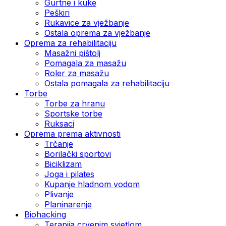
Gurtne i kuke
Peškiri
Rukavice za vježbanje
Ostala oprema za vježbanje
Oprema za rehabilitaciju
Masažni pištolj
Pomagala za masažu
Roler za masažu
Ostala pomagala za rehabilitaciju
Torbe
Torbe za hranu
Sportske torbe
Ruksaci
Oprema prema aktivnosti
Trčanje
Borilački sportovi
Biciklizam
Joga i pilates
Kupanje hladnom vodom
Plivanje
Planinarenje
Biohacking
Terapija crvenim svjetlom