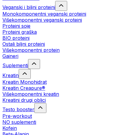
Veganski i biljni proteini
Monokomponentni veganski proteini
Višekomponentni veganski proteini
Proteini soje
Proteini graška
BIO proteini
Ostali biljni proteini
Višekomponentni protein
Gaineri
Suplementi
Kreatin
Kreatin Monohidrat
Kreatin Creapure®
Višekomponentni kreatin
Kreatini drugi oblici
Testo booster
Pre-workout
NO suplementi
Kofein
Beta-Alanin