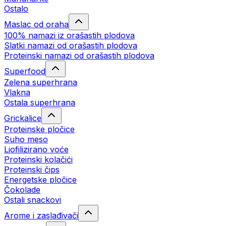
Ostalo
Maslac od oraha
100% namazi iz orašastih plodova
Slatki namazi od orašastih plodova
Proteinski namazi od orašastih plodova
Superfood
Zelena superhrana
Vlakna
Ostala superhrana
Grickalice
Proteinske pločice
Suho meso
Liofilizirano voće
Proteinski kolačići
Proteinski čips
Energetske pločice
Čokolade
Ostali snackovi
Arome i zaslađivači