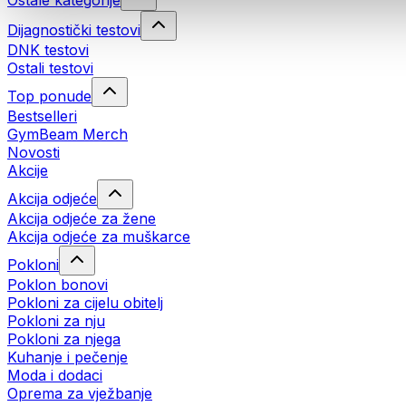
Ostale kategorije
Dijagnostički testovi
DNK testovi
Ostali testovi
Top ponude
Bestselleri
GymBeam Merch
Novosti
Akcije
Akcija odjeće
Akcija odjeće za žene
Akcija odjeće za muškarce
Pokloni
Poklon bonovi
Pokloni za cijelu obitelj
Pokloni za nju
Pokloni za njega
Kuhanje i pečenje
Moda i dodaci
Oprema za vježbanje