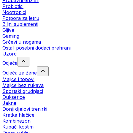
Probavni enzimi
Probiotici
Nootropici
Potpora za jetru
Biljni suplementi
Gljive
Gaming
Grčevi u nogama
Ostali posebni dodaci prehrani
Uzorci
Odjeća
Odjeća za žene
Majice i topovi
Majice bez rukava
Sportski grudnjaci
Dukserice
Jakne
Donji dijelovi trenirki
Kratke hlačice
Kombinezoni
Kupaći kostimi
Donje rublje