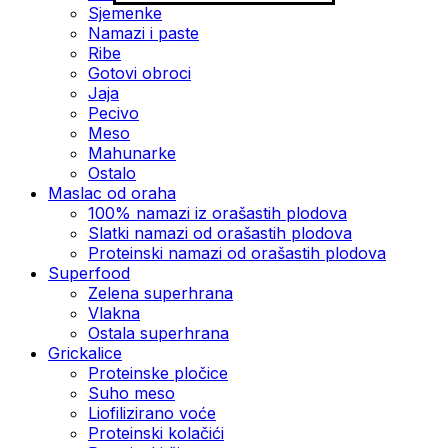
Sjemenke
Namazi i paste
Ribe
Gotovi obroci
Jaja
Pecivo
Meso
Mahunarke
Ostalo
Maslac od oraha
100% namazi iz orašastih plodova
Slatki namazi od orašastih plodova
Proteinski namazi od orašastih plodova
Superfood
Zelena superhrana
Vlakna
Ostala superhrana
Grickalice
Proteinske pločice
Suho meso
Liofilizirano voće
Proteinski kolačići