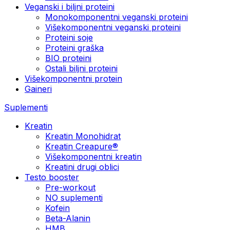
Veganski i biljni proteini
Monokomponentni veganski proteini
Višekomponentni veganski proteini
Proteini soje
Proteini graška
BIO proteini
Ostali biljni proteini
Višekomponentni protein
Gaineri
Suplementi
Kreatin
Kreatin Monohidrat
Kreatin Creapure®
Višekomponentni kreatin
Kreatini drugi oblici
Testo booster
Pre-workout
NO suplementi
Kofein
Beta-Alanin
HMB