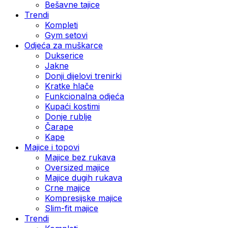
Bešavne tajice
Trendi
Kompleti
Gym setovi
Odjeća za muškarce
Dukserice
Jakne
Donji dijelovi trenirki
Kratke hlače
Funkcionalna odjeća
Kupaći kostimi
Donje rublje
Čarape
Kape
Majice i topovi
Majice bez rukava
Oversized majice
Majice dugih rukava
Crne majice
Kompresijske majice
Slim-fit majice
Trendi