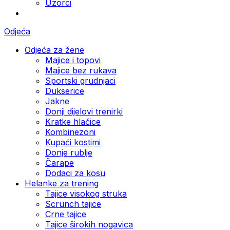
Uzorci
Odjeća
Odjeća za žene
Majice i topovi
Majice bez rukava
Sportski grudnjaci
Dukserice
Jakne
Donji dijelovi trenirki
Kratke hlačice
Kombinezoni
Kupaći kostimi
Donje rublje
Čarape
Dodaci za kosu
Helanke za trening
Tajice visokog struka
Scrunch tajice
Crne tajice
Tajice širokih nogavica