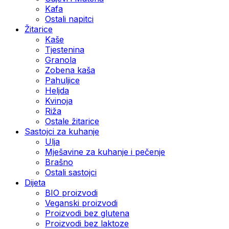
Kafa
Ostali napitci
Žitarice
Kaše
Tjestenina
Granola
Zobena kaša
Pahuljice
Heljda
Kvinoja
Riža
Ostale žitarice
Sastojci za kuhanje
Ulja
Mješavine za kuhanje i pečenje
Brašno
Ostali sastojci
Dijeta
BIO proizvodi
Veganski proizvodi
Proizvodi bez glutena
Proizvodi bez laktoze