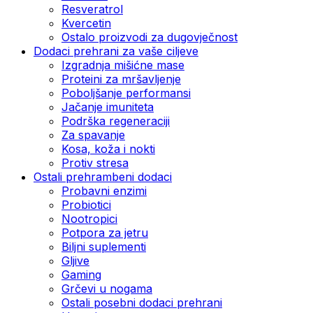
Resveratrol
Kvercetin
Ostalo proizvodi za dugovječnost
Dodaci prehrani za vaše ciljeve
Izgradnja mišićne mase
Proteini za mršavljenje
Poboljšanje performansi
Jačanje imuniteta
Podrška regeneraciji
Za spavanje
Kosa, koža i nokti
Protiv stresa
Ostali prehrambeni dodaci
Probavni enzimi
Probiotici
Nootropici
Potpora za jetru
Biljni suplementi
Gljive
Gaming
Grčevi u nogama
Ostali posebni dodaci prehrani