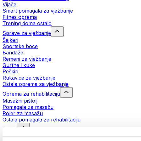
Vijače
Smart pomagala za vježbanje
Fitnes oprema
Trening doma ostalo
Sprave za vježbanje
Šejkeri
Sportske boce
Bandaže
Remeni za vježbanje
Gurtne i kuke
Peškiri
Rukavice za vježbanje
Ostala oprema za vježbanje
Oprema za rehabilitaciju
Masažni pištolj
Pomagala za masažu
Roler za masažu
Ostala pomagala za rehabilitaciju
Torbe
Torbe za hranu