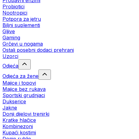
Probavni enzimi
Probiotici
Nootropici
Potpora za jetru
Biljni suplementi
Gljive
Gaming
Grčevi u nogama
Ostali posebni dodaci prehrani
Uzorci
Odjeća
Odjeća za žene
Majice i topovi
Majice bez rukava
Sportski grudnjaci
Dukserice
Jakne
Donji dijelovi trenirki
Kratke hlačice
Kombinezoni
Kupaći kostimi
Donje rublje