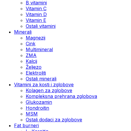
B vitamini
Vitamin C
Vitamin D
Vitamin E
Ostali vitamini
Minerali
Magnezij
Cink
Multimineral
ZMA
Kalcij
Željezo
Elektroliti
Ostali minerali
Vitamini za kosti i zglobove
Kolagen za zglobove
Kompleksna prehrana zglobova
Glukozamin
Hondroitin
MSM
Ostali dodaci za zglobove
Fat burneri