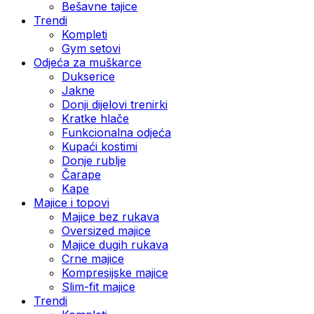
Bešavne tajice
Trendi
Kompleti
Gym setovi
Odjeća za muškarce
Dukserice
Jakne
Donji dijelovi trenirki
Kratke hlače
Funkcionalna odjeća
Kupaći kostimi
Donje rublje
Čarape
Kape
Majice i topovi
Majice bez rukava
Oversized majice
Majice dugih rukava
Crne majice
Kompresijske majice
Slim-fit majice
Trendi