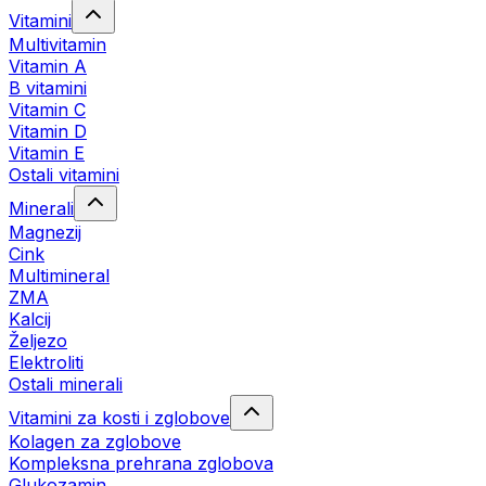
Vitamini
Multivitamin
Vitamin A
B vitamini
Vitamin C
Vitamin D
Vitamin E
Ostali vitamini
Minerali
Magnezij
Cink
Multimineral
ZMA
Kalcij
Željezo
Elektroliti
Ostali minerali
Vitamini za kosti i zglobove
Kolagen za zglobove
Kompleksna prehrana zglobova
Glukozamin