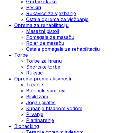
Gurtne i kuke
Peškiri
Rukavice za vježbanje
Ostala oprema za vježbanje
Oprema za rehabilitaciju
Masažni pištolj
Pomagala za masažu
Roler za masažu
Ostala pomagala za rehabilitaciju
Torbe
Torbe za hranu
Sportske torbe
Ruksaci
Oprema prema aktivnosti
Trčanje
Borilački sportovi
Biciklizam
Joga i pilates
Kupanje hladnom vodom
Plivanje
Planinarenje
Biohacking
Terapija crvenim svjetlom