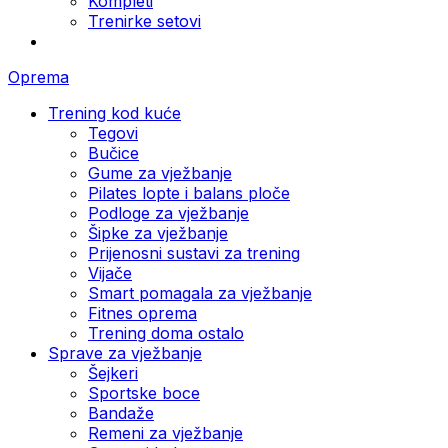
Kompleti
Trenirke setovi
Oprema
Trening kod kuće
Tegovi
Bučice
Gume za vježbanje
Pilates lopte i balans ploče
Podloge za vježbanje
Šipke za vježbanje
Prijenosni sustavi za trening
Vijače
Smart pomagala za vježbanje
Fitnes oprema
Trening doma ostalo
Sprave za vježbanje
Šejkeri
Sportske boce
Bandaže
Remeni za vježbanje