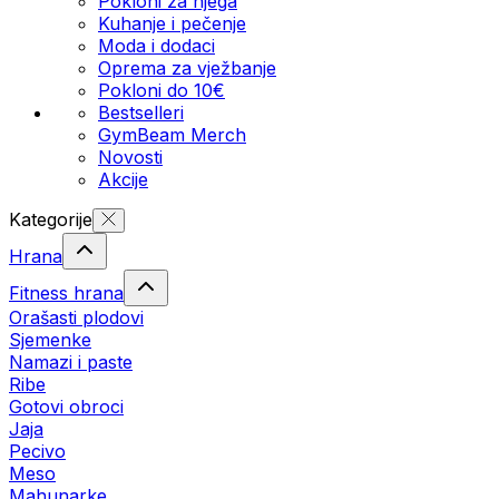
Pokloni za njega
Kuhanje i pečenje
Moda i dodaci
Oprema za vježbanje
Pokloni do 10€
Bestselleri
GymBeam Merch
Novosti
Akcije
Kategorije
Hrana
Fitness hrana
Orašasti plodovi
Sjemenke
Namazi i paste
Ribe
Gotovi obroci
Jaja
Pecivo
Meso
Mahunarke