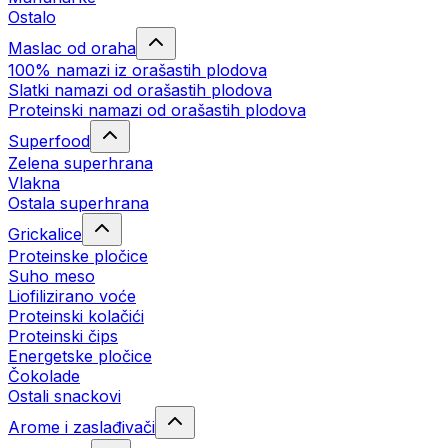
Ostalo
Maslac od oraha
100% namazi iz orašastih plodova
Slatki namazi od orašastih plodova
Proteinski namazi od orašastih plodova
Superfood
Zelena superhrana
Vlakna
Ostala superhrana
Grickalice
Proteinske pločice
Suho meso
Liofilizirano voće
Proteinski kolačići
Proteinski čips
Energetske pločice
Čokolade
Ostali snackovi
Arome i zaslađivači