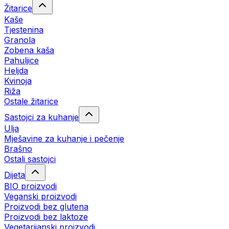
Žitarice
Kaše
Tjestenina
Granola
Zobena kaša
Pahuljice
Heljda
Kvinoja
Riža
Ostale žitarice
Sastojci za kuhanje
Ulja
Mješavine za kuhanje i pečenje
Brašno
Ostali sastojci
Dijeta
BIO proizvodi
Veganski proizvodi
Proizvodi bez glutena
Proizvodi bez laktoze
Vegetarijanski proizvodi