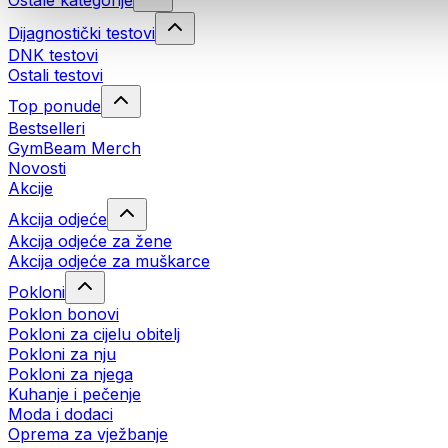
Ostale kategorije
Dijagnostički testovi
DNK testovi
Ostali testovi
Top ponude
Bestselleri
GymBeam Merch
Novosti
Akcije
Akcija odjeće
Akcija odjeće za žene
Akcija odjeće za muškarce
Pokloni
Poklon bonovi
Pokloni za cijelu obitelj
Pokloni za nju
Pokloni za njega
Kuhanje i pečenje
Moda i dodaci
Oprema za vježbanje