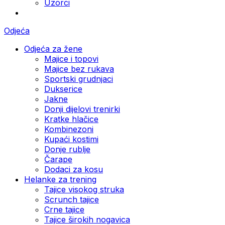
Uzorci
Odjeća
Odjeća za žene
Majice i topovi
Majice bez rukava
Sportski grudnjaci
Dukserice
Jakne
Donji dijelovi trenirki
Kratke hlačice
Kombinezoni
Kupaći kostimi
Donje rublje
Čarape
Dodaci za kosu
Helanke za trening
Tajice visokog struka
Scrunch tajice
Crne tajice
Tajice širokih nogavica