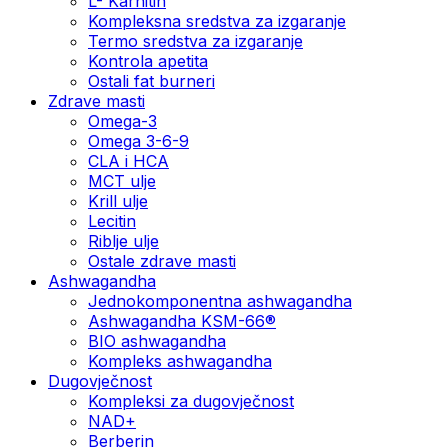
L- Karnitin
Kompleksna sredstva za izgaranje
Termo sredstva za izgaranje
Kontrola apetita
Ostali fat burneri
Zdrave masti
Omega-3
Omega 3-6-9
CLA i HCA
MCT ulje
Krill ulje
Lecitin
Riblje ulje
Ostale zdrave masti
Ashwagandha
Jednokomponentna ashwagandha
Ashwagandha KSM-66®
BIO ashwagandha
Kompleks ashwagandha
Dugovječnost
Kompleksi za dugovječnost
NAD+
Berberin