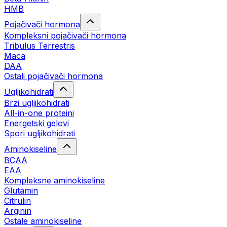
HMB
Pojačivači hormona
Kompleksni pojačivači hormona
Tribulus Terrestris
Maca
DAA
Ostali pojačivači hormona
Ugljikohidrati
Brzi ugljikohidrati
All-in-one proteini
Energetski gelovi
Spori ugljikohidrati
Aminokiseline
BCAA
EAA
Kompleksne aminokiseline
Glutamin
Citrulin
Arginin
Ostale aminokiseline