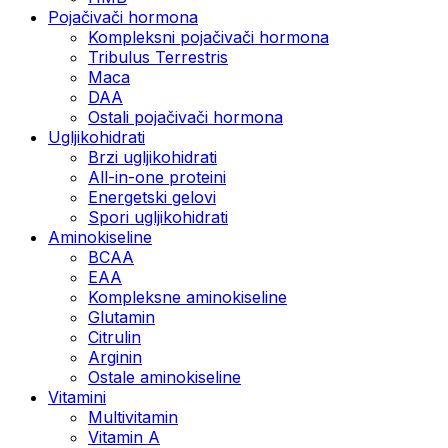
Pojačivači hormona
Kompleksni pojačivači hormona
Tribulus Terrestris
Maca
DAA
Ostali pojačivači hormona
Ugljikohidrati
Brzi ugljikohidrati
All-in-one proteini
Energetski gelovi
Spori ugljikohidrati
Aminokiseline
BCAA
EAA
Kompleksne aminokiseline
Glutamin
Citrulin
Arginin
Ostale aminokiseline
Vitamini
Multivitamin
Vitamin A