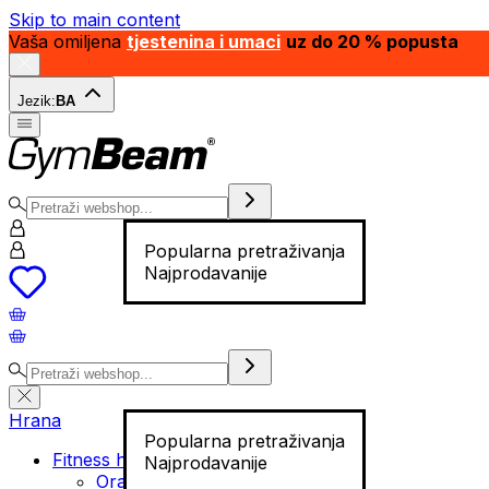
Skip to main content
Vaša omiljena
tjestenina i umaci
uz do 20 % popusta
Jezik:
BA
Popularna pretraživanja
Najprodavanije
Hrana
Popularna pretraživanja
Fitness hrana
Najprodavanije
Orašasti plodovi