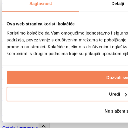
Sportske torbe
Saglasnost
Detalji
Ruksaci
Oprema prema aktivnosti
Trčanje
Ova web stranica koristi kolačiće
Borilački sportovi
Koristimo kolačiće da Vam omogućimo jednostavno i sigurno ko
Biciklizam
Joga i pilates
sadržaja, povezivanje s društvenim mrežama te poboljšanje k
Kupanje hladnom vodom
prometa na stranici. Kolačiće dijelimo s društvenim i oglaš
Plivanje
kombinirati s drugim podacima koje su prikupili uporabom nj
Planinarenje
Biohacking
Terapija crvenim svjetlom
Filteri i vrčevi za vodu
Dozvoli sv
Eko kućanstvo
Deterdženti za rublje
Uredi
Sredstva za čišćenje
Prirodna kozmetika
Ne slažem 
Gelovi za tuširanje i sapuni
Šamponi i kozmetika za kosu