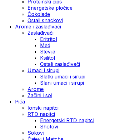
Proteinski čips
Energetske pločice
Čokolade
Ostali snackovi
Arome i zaslađivači
Zaslađivači
Eritritol
Med
Stevija
Ksilitol
Ostali zaslađivači
Umaci i sirupi
Slatki umaci i sirupi
Slani umaci i sirupi
Arome
Začini i sol
Pića
Ionski napitci
RTD napitci
Energetski RTD napitci
Shotovi
Sokovi
Čajevi i Matcha