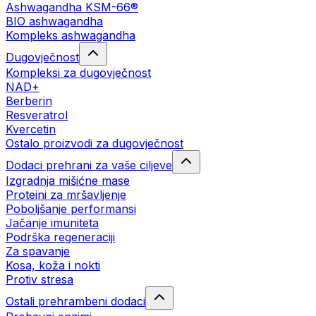
Ashwagandha KSM-66®
BIO ashwagandha
Kompleks ashwagandha
Dugovječnost
Kompleksi za dugovječnost
NAD+
Berberin
Resveratrol
Kvercetin
Ostalo proizvodi za dugovječnost
Dodaci prehrani za vaše ciljeve
Izgradnja mišićne mase
Proteini za mršavljenje
Poboljšanje performansi
Jačanje imuniteta
Podrška regeneraciji
Za spavanje
Kosa, koža i nokti
Protiv stresa
Ostali prehrambeni dodaci