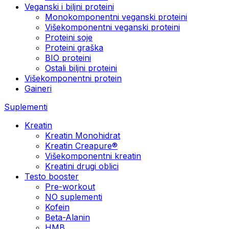
Veganski i biljni proteini
Monokomponentni veganski proteini
Višekomponentni veganski proteini
Proteini soje
Proteini graška
BIO proteini
Ostali biljni proteini
Višekomponentni protein
Gaineri
Suplementi
Kreatin
Kreatin Monohidrat
Kreatin Creapure®
Višekomponentni kreatin
Kreatini drugi oblici
Testo booster
Pre-workout
NO suplementi
Kofein
Beta-Alanin
HMB