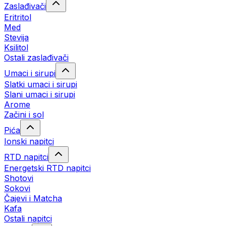
Zaslađivači
Eritritol
Med
Stevija
Ksilitol
Ostali zaslađivači
Umaci i sirupi
Slatki umaci i sirupi
Slani umaci i sirupi
Arome
Začini i sol
Pića
Ionski napitci
RTD napitci
Energetski RTD napitci
Shotovi
Sokovi
Čajevi i Matcha
Kafa
Ostali napitci