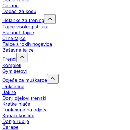
Čarape
Dodaci za kosu
Helanke za trening
Tajice visokog struka
Scrunch tajice
Crne tajice
Tajice širokih nogavica
Bešavne tajice
Trendi
Kompleti
Gym setovi
Odjeća za muškarce
Dukserice
Jakne
Donji dijelovi trenirki
Kratke hlače
Funkcionalna odjeća
Kupaći kostimi
Donje rublje
Čarape