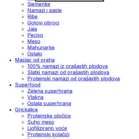
Sjemenke
Namazi i paste
Ribe
Gotovi obroci
Jaja
Pecivo
Meso
Mahunarke
Ostalo
Maslac od oraha
100% namazi iz orašastih plodova
Slatki namazi od orašastih plodova
Proteinski namazi od orašastih plodova
Superfood
Zelena superhrana
Vlakna
Ostala superhrana
Grickalice
Proteinske pločice
Suho meso
Liofilizirano voće
Proteinski kolačići