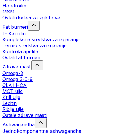
Hondroitin
MSM
Ostali dodaci za zglobove
Fat burneri
L- Karnitin
Kompleksna sredstva za izgaranje
Termo sredstva za izgaranje
Kontrola apetita
Ostali fat burneri
Zdrave masti
Omega-3
Omega 3-6-9
CLA i HCA
MCT ulje
Krill ulje
Lecitin
Riblje ulje
Ostale zdrave masti
Ashwagandha
Jednokomponentna ashwagandha