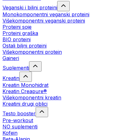
Veganski i biljni proteini
Monokomponentni veganski proteini
Višekomponentni veganski proteini
Proteini soje
Proteini graška
BIO proteini
Ostali biljni proteini
Višekomponentni protein
Gaineri
Suplementi
Kreatin
Kreatin Monohidrat
Kreatin Creapure®
Višekomponentni kreatin
Kreatini drugi oblici
Testo booster
Pre-workout
NO suplementi
Kofein
Beta-Alanin