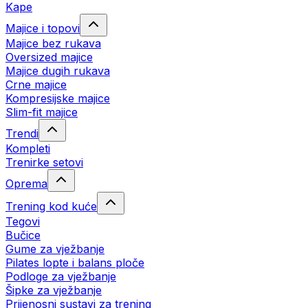
Kape
Majice i topovi
Majice bez rukava
Oversized majice
Majice dugih rukava
Crne majice
Kompresijske majice
Slim-fit majice
Trendi
Kompleti
Trenirke setovi
Oprema
Trening kod kuće
Tegovi
Bučice
Gume za vježbanje
Pilates lopte i balans ploče
Podloge za vježbanje
Šipke za vježbanje
Prijenosni sustavi za trening