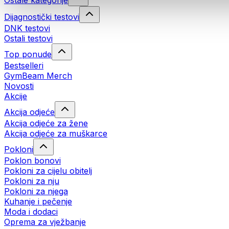
Ostale kategorije
Dijagnostički testovi
DNK testovi
Ostali testovi
Top ponude
Bestselleri
GymBeam Merch
Novosti
Akcije
Akcija odjeće
Akcija odjeće za žene
Akcija odjeće za muškarce
Pokloni
Poklon bonovi
Pokloni za cijelu obitelj
Pokloni za nju
Pokloni za njega
Kuhanje i pečenje
Moda i dodaci
Oprema za vježbanje