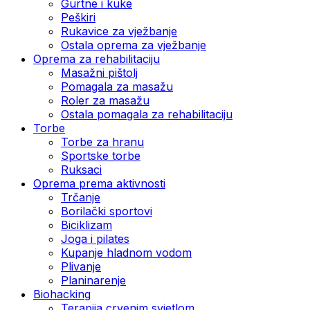
Gurtne i kuke
Peškiri
Rukavice za vježbanje
Ostala oprema za vježbanje
Oprema za rehabilitaciju
Masažni pištolj
Pomagala za masažu
Roler za masažu
Ostala pomagala za rehabilitaciju
Torbe
Torbe za hranu
Sportske torbe
Ruksaci
Oprema prema aktivnosti
Trčanje
Borilački sportovi
Biciklizam
Joga i pilates
Kupanje hladnom vodom
Plivanje
Planinarenje
Biohacking
Terapija crvenim svjetlom