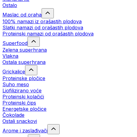
Ostalo
Maslac od oraha
100% namazi iz orašastih plodova
Slatki namazi od orašastih plodova
Proteinski namazi od orašastih plodova
Superfood
Zelena superhrana
Vlakna
Ostala superhrana
Grickalice
Proteinske pločice
Suho meso
Liofilizirano voće
Proteinski kolačići
Proteinski čips
Energetske pločice
Čokolade
Ostali snackovi
Arome i zaslađivači