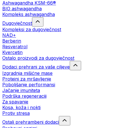
Ashwagandha KSM-66®
BIO ashwagandha
Kompleks ashwagandha
Dugovječnost
Kompleksi za dugovječnost
NAD+
Berberin
Resveratrol
Kvercetin
Ostalo proizvodi za dugovječnost
Dodaci prehrani za vaše ciljeve
Izgradnja mišićne mase
Proteini za mršavljenje
Poboljšanje performansi
Jačanje imuniteta
Podrška regeneraciji
Za spavanje
Kosa, koža i nokti
Protiv stresa
Ostali prehrambeni dodaci