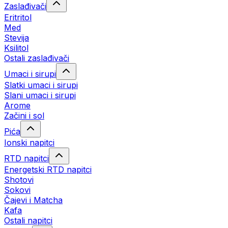
Zaslađivači
Eritritol
Med
Stevija
Ksilitol
Ostali zaslađivači
Umaci i sirupi
Slatki umaci i sirupi
Slani umaci i sirupi
Arome
Začini i sol
Pića
Ionski napitci
RTD napitci
Energetski RTD napitci
Shotovi
Sokovi
Čajevi i Matcha
Kafa
Ostali napitci