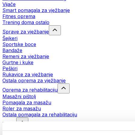
Vijače
Smart pomagala za vježbanje
Fitnes oprema
Trening doma ostalo
Sprave za vježbanje
Šejkeri
Sportske boce
Bandaže
Remeni za vježbanje
Gurtne i kuke
Peškiri
Rukavice za vježbanje
Ostala oprema za vježbanje
Oprema za rehabilitaciju
Masažni pištolj
Pomagala za masažu
Roler za masažu
Ostala pomagala za rehabilitaciju
Torbe
Torbe za hranu