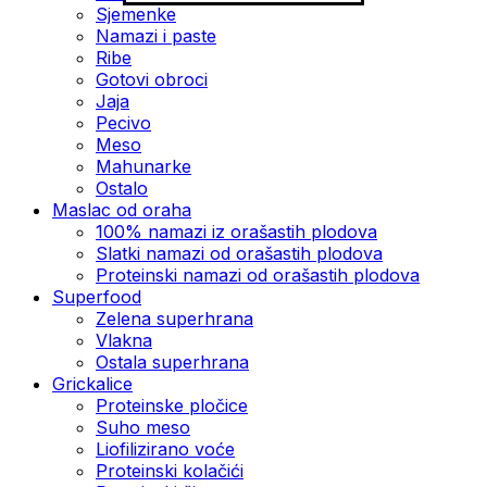
Sjemenke
Namazi i paste
Ribe
Gotovi obroci
Jaja
Pecivo
Meso
Mahunarke
Ostalo
Maslac od oraha
100% namazi iz orašastih plodova
Slatki namazi od orašastih plodova
Proteinski namazi od orašastih plodova
Superfood
Zelena superhrana
Vlakna
Ostala superhrana
Grickalice
Proteinske pločice
Suho meso
Liofilizirano voće
Proteinski kolačići