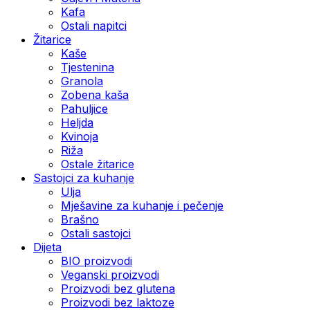
Kafa
Ostali napitci
Žitarice
Kaše
Tjestenina
Granola
Zobena kaša
Pahuljice
Heljda
Kvinoja
Riža
Ostale žitarice
Sastojci za kuhanje
Ulja
Mješavine za kuhanje i pečenje
Brašno
Ostali sastojci
Dijeta
BIO proizvodi
Veganski proizvodi
Proizvodi bez glutena
Proizvodi bez laktoze