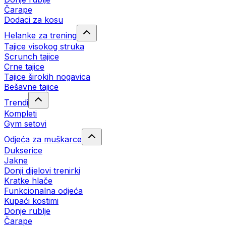
Čarape
Dodaci za kosu
Helanke za trening
Tajice visokog struka
Scrunch tajice
Crne tajice
Tajice širokih nogavica
Bešavne tajice
Trendi
Kompleti
Gym setovi
Odjeća za muškarce
Dukserice
Jakne
Donji dijelovi trenirki
Kratke hlače
Funkcionalna odjeća
Kupaći kostimi
Donje rublje
Čarape