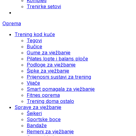
Kompleti
Trenirke setovi
Oprema
Trening kod kuće
Tegovi
Bučice
Gume za vježbanje
Pilates lopte i balans ploče
Podloge za vježbanje
Šipke za vježbanje
Prijenosni sustavi za trening
Vijače
Smart pomagala za vježbanje
Fitnes oprema
Trening doma ostalo
Sprave za vježbanje
Šejkeri
Sportske boce
Bandaže
Remeni za vježbanje