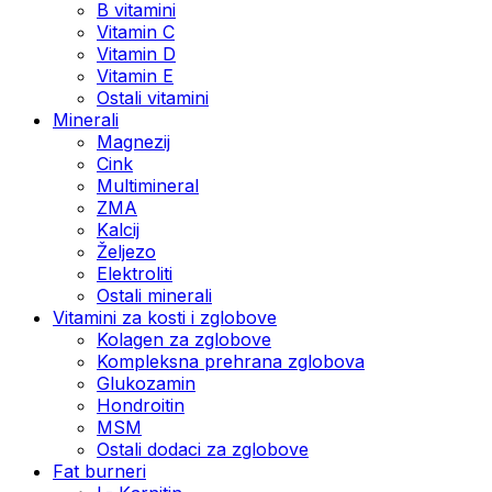
B vitamini
Vitamin C
Vitamin D
Vitamin E
Ostali vitamini
Minerali
Magnezij
Cink
Multimineral
ZMA
Kalcij
Željezo
Elektroliti
Ostali minerali
Vitamini za kosti i zglobove
Kolagen za zglobove
Kompleksna prehrana zglobova
Glukozamin
Hondroitin
MSM
Ostali dodaci za zglobove
Fat burneri