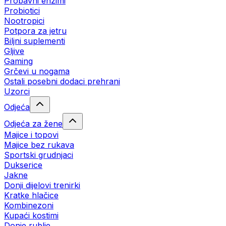
Probavni enzimi
Probiotici
Nootropici
Potpora za jetru
Biljni suplementi
Gljive
Gaming
Grčevi u nogama
Ostali posebni dodaci prehrani
Uzorci
Odjeća
Odjeća za žene
Majice i topovi
Majice bez rukava
Sportski grudnjaci
Dukserice
Jakne
Donji dijelovi trenirki
Kratke hlačice
Kombinezoni
Kupaći kostimi
Donje rublje