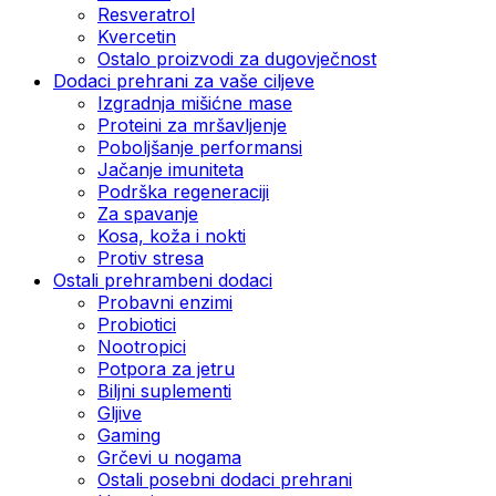
Resveratrol
Kvercetin
Ostalo proizvodi za dugovječnost
Dodaci prehrani za vaše ciljeve
Izgradnja mišićne mase
Proteini za mršavljenje
Poboljšanje performansi
Jačanje imuniteta
Podrška regeneraciji
Za spavanje
Kosa, koža i nokti
Protiv stresa
Ostali prehrambeni dodaci
Probavni enzimi
Probiotici
Nootropici
Potpora za jetru
Biljni suplementi
Gljive
Gaming
Grčevi u nogama
Ostali posebni dodaci prehrani