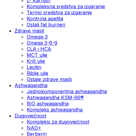
L- Karnitin
Kompleksna sredstva za izgaranje
Termo sredstva za izgaranje
Kontrola apetita
Ostali fat burneri
Zdrave masti
Omega-3
Omega 3-6-9
CLA i HCA
MCT ulje
Krill ulje
Lecitin
Riblje ulje
Ostale zdrave masti
Ashwagandha
Jednokomponentna ashwagandha
Ashwagandha KSM-66®
BIO ashwagandha
Kompleks ashwagandha
Dugovječnost
Kompleksi za dugovječnost
NAD+
Berberin