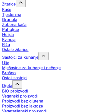
Žitarice
Kaše
Tjestenina
Granola
Zobena kaša
Pahuljice
Heljda
Kvinoja
Riža
Ostale žitarice
Sastojci za kuhanje
Ulja
Mješavine za kuhanje i pečenje
Brašno
Ostali sastojci
Dijeta
BIO proizvodi
Veganski proizvodi
Proizvodi bez glutena
Proizvodi bez laktoze
Vegetarijanski proizvodi