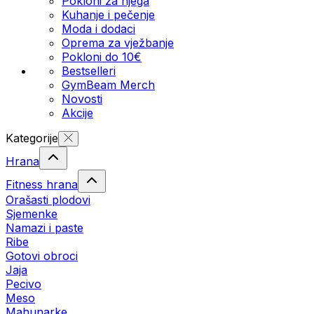
Pokloni za njega
Kuhanje i pečenje
Moda i dodaci
Oprema za vježbanje
Pokloni do 10€
Bestselleri
GymBeam Merch
Novosti
Akcije
Kategorije
Hrana
Fitness hrana
Orašasti plodovi
Sjemenke
Namazi i paste
Ribe
Gotovi obroci
Jaja
Pecivo
Meso
Mahunarke