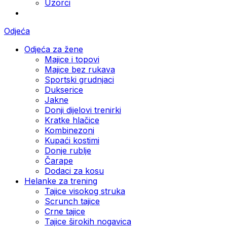
Uzorci
Odjeća
Odjeća za žene
Majice i topovi
Majice bez rukava
Sportski grudnjaci
Dukserice
Jakne
Donji dijelovi trenirki
Kratke hlačice
Kombinezoni
Kupaći kostimi
Donje rublje
Čarape
Dodaci za kosu
Helanke za trening
Tajice visokog struka
Scrunch tajice
Crne tajice
Tajice širokih nogavica