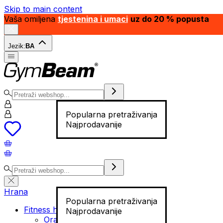
Skip to main content
Vaša omiljena
tjestenina i umaci
uz do 20 % popusta
Jezik:
BA
Popularna pretraživanja
Najprodavanije
Hrana
Popularna pretraživanja
Fitness hrana
Najprodavanije
Orašasti plodovi