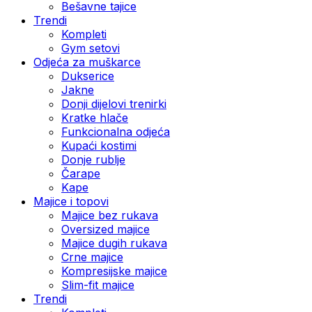
Bešavne tajice
Trendi
Kompleti
Gym setovi
Odjeća za muškarce
Dukserice
Jakne
Donji dijelovi trenirki
Kratke hlače
Funkcionalna odjeća
Kupaći kostimi
Donje rublje
Čarape
Kape
Majice i topovi
Majice bez rukava
Oversized majice
Majice dugih rukava
Crne majice
Kompresijske majice
Slim-fit majice
Trendi