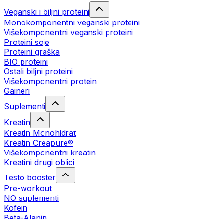
Veganski i biljni proteini
Monokomponentni veganski proteini
Višekomponentni veganski proteini
Proteini soje
Proteini graška
BIO proteini
Ostali biljni proteini
Višekomponentni protein
Gaineri
Suplementi
Kreatin
Kreatin Monohidrat
Kreatin Creapure®
Višekomponentni kreatin
Kreatini drugi oblici
Testo booster
Pre-workout
NO suplementi
Kofein
Beta-Alanin