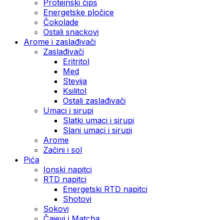
Proteinski čips
Energetske pločice
Čokolade
Ostali snackovi
Arome i zaslađivači
Zaslađivači
Eritritol
Med
Stevija
Ksilitol
Ostali zaslađivači
Umaci i sirupi
Slatki umaci i sirupi
Slani umaci i sirupi
Arome
Začini i sol
Pića
Ionski napitci
RTD napitci
Energetski RTD napitci
Shotovi
Sokovi
Čajevi i Matcha