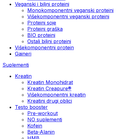
Veganski i biljni proteini
Monokomponentni veganski proteini
Višekomponentni veganski proteini
Proteini soje
Proteini graška
BIO proteini
Ostali biljni proteini
Višekomponentni protein
Gaineri
Suplementi
Kreatin
Kreatin Monohidrat
Kreatin Creapure®
Višekomponentni kreatin
Kreatini drugi oblici
Testo booster
Pre-workout
NO suplementi
Kofein
Beta-Alanin
HMB