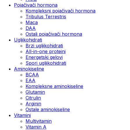
Pojačivači hormona
Kompleksni pojačivači hormona
Tribulus Terrestris
Maca
DAA
Ostali pojačivači hormona
Ugljikohidrati
Brzi ugljikohidrati
All-in-one proteini
Energetski gelovi
Spori ugljikohidrati
Aminokiseline
BCAA
EAA
Kompleksne aminokiseline
Glutamin
Citrulin
Arginin
Ostale aminokiseline
Vitamini
Multivitamin
Vitamin A