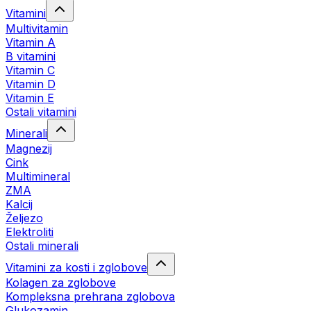
Vitamini
Multivitamin
Vitamin A
B vitamini
Vitamin C
Vitamin D
Vitamin E
Ostali vitamini
Minerali
Magnezij
Cink
Multimineral
ZMA
Kalcij
Željezo
Elektroliti
Ostali minerali
Vitamini za kosti i zglobove
Kolagen za zglobove
Kompleksna prehrana zglobova
Glukozamin