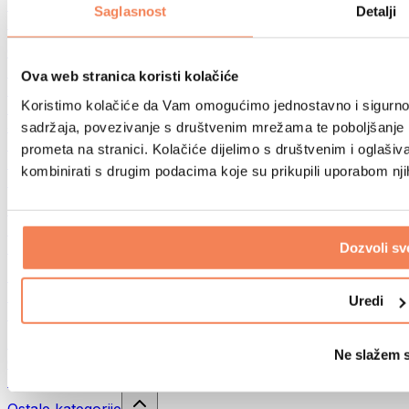
Sportske torbe
Saglasnost
Detalji
Ruksaci
Oprema prema aktivnosti
Trčanje
Ova web stranica koristi kolačiće
Borilački sportovi
Koristimo kolačiće da Vam omogućimo jednostavno i sigurno ko
Biciklizam
Joga i pilates
sadržaja, povezivanje s društvenim mrežama te poboljšanje k
Kupanje hladnom vodom
prometa na stranici. Kolačiće dijelimo s društvenim i oglaš
Plivanje
kombinirati s drugim podacima koje su prikupili uporabom nj
Planinarenje
Biohacking
Terapija crvenim svjetlom
Filteri i vrčevi za vodu
Dozvoli sv
Eko kućanstvo
Deterdženti za rublje
Uredi
Sredstva za čišćenje
Prirodna kozmetika
Ne slažem 
Gelovi za tuširanje i sapuni
Šamponi i kozmetika za kosu