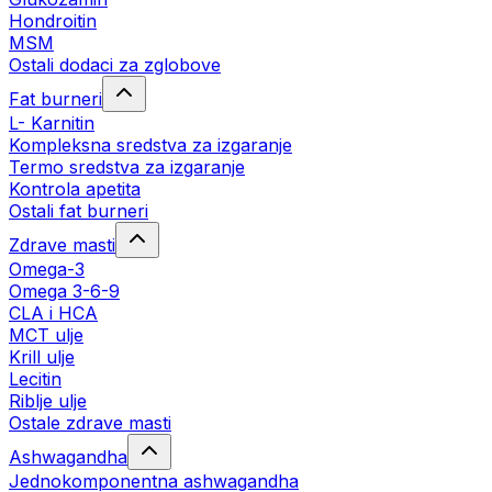
Hondroitin
MSM
Ostali dodaci za zglobove
Fat burneri
L- Karnitin
Kompleksna sredstva za izgaranje
Termo sredstva za izgaranje
Kontrola apetita
Ostali fat burneri
Zdrave masti
Omega-3
Omega 3-6-9
CLA i HCA
MCT ulje
Krill ulje
Lecitin
Riblje ulje
Ostale zdrave masti
Ashwagandha
Jednokomponentna ashwagandha