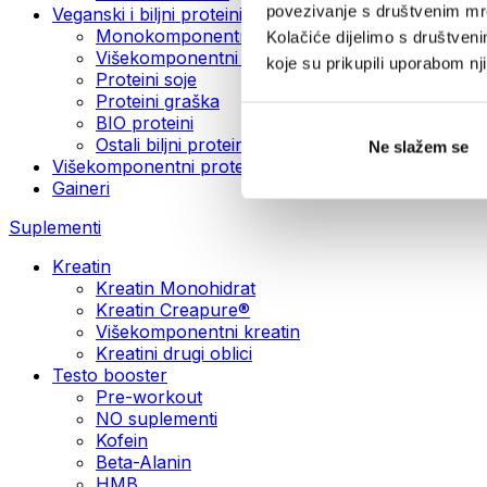
povezivanje s društvenim mre
Veganski i biljni proteini
Monokomponentni veganski proteini
Kolačiće dijelimo s društven
Višekomponentni veganski proteini
koje su prikupili uporabom n
Proteini soje
Proteini graška
BIO proteini
Ostali biljni proteini
Ne slažem se
Višekomponentni protein
Gaineri
Suplementi
Kreatin
Kreatin Monohidrat
Kreatin Creapure®
Višekomponentni kreatin
Kreatini drugi oblici
Testo booster
Pre-workout
NO suplementi
Kofein
Beta-Alanin
HMB