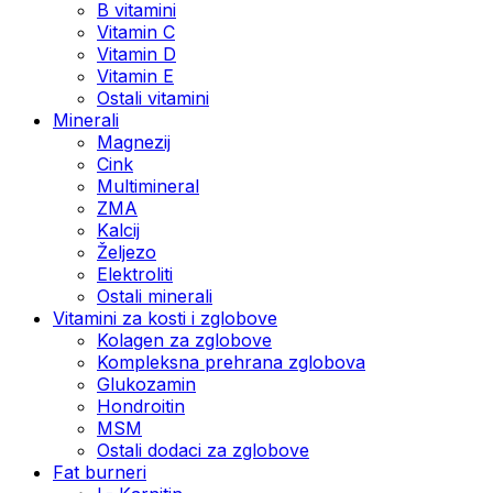
B vitamini
Vitamin C
Vitamin D
Vitamin E
Ostali vitamini
Minerali
Magnezij
Cink
Multimineral
ZMA
Kalcij
Željezo
Elektroliti
Ostali minerali
Vitamini za kosti i zglobove
Kolagen za zglobove
Kompleksna prehrana zglobova
Glukozamin
Hondroitin
MSM
Ostali dodaci za zglobove
Fat burneri