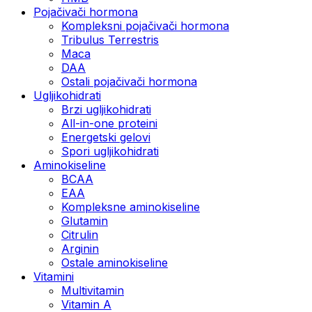
Pojačivači hormona
Kompleksni pojačivači hormona
Tribulus Terrestris
Maca
DAA
Ostali pojačivači hormona
Ugljikohidrati
Brzi ugljikohidrati
All-in-one proteini
Energetski gelovi
Spori ugljikohidrati
Aminokiseline
BCAA
EAA
Kompleksne aminokiseline
Glutamin
Citrulin
Arginin
Ostale aminokiseline
Vitamini
Multivitamin
Vitamin A