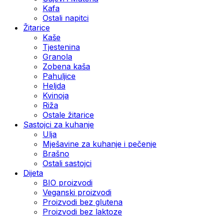
Kafa
Ostali napitci
Žitarice
Kaše
Tjestenina
Granola
Zobena kaša
Pahuljice
Heljda
Kvinoja
Riža
Ostale žitarice
Sastojci za kuhanje
Ulja
Mješavine za kuhanje i pečenje
Brašno
Ostali sastojci
Dijeta
BIO proizvodi
Veganski proizvodi
Proizvodi bez glutena
Proizvodi bez laktoze