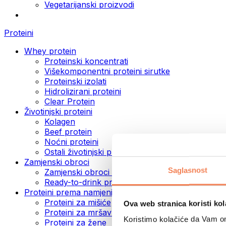
Vegetarijanski proizvodi
Proteini
Whey protein
Proteinski koncentrati
Višekomponentni proteini sirutke
Proteinski izolati
Hidrolizirani proteini
Clear Protein
Životinjski proteini
Kolagen
Beef protein
Noćni proteini
Ostali životinjski proteini
Zamjenski obroci
Saglasnost
Zamjenski obroci u prahu
Ready-to-drink proteinski napici
Proteini prema namjeni
Proteini za mišiće
Ova web stranica koristi kol
Proteini za mršavljenje
Koristimo kolačiće da Vam om
Proteini za žene