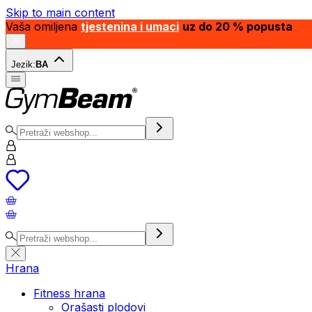
Skip to main content
Vaša omiljena
tjestenina i umaci
uz do 20 % popusta
Jezik:
BA
Hrana
Fitness hrana
Orašasti plodovi