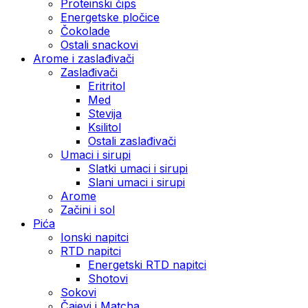
Proteinski čips
Energetske pločice
Čokolade
Ostali snackovi
Arome i zaslađivači
Zaslađivači
Eritritol
Med
Stevija
Ksilitol
Ostali zaslađivači
Umaci i sirupi
Slatki umaci i sirupi
Slani umaci i sirupi
Arome
Začini i sol
Pića
Ionski napitci
RTD napitci
Energetski RTD napitci
Shotovi
Sokovi
Čajevi i Matcha