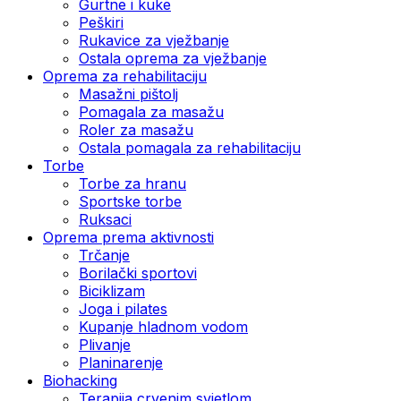
Gurtne i kuke
Peškiri
Rukavice za vježbanje
Ostala oprema za vježbanje
Oprema za rehabilitaciju
Masažni pištolj
Pomagala za masažu
Roler za masažu
Ostala pomagala za rehabilitaciju
Torbe
Torbe za hranu
Sportske torbe
Ruksaci
Oprema prema aktivnosti
Trčanje
Borilački sportovi
Biciklizam
Joga i pilates
Kupanje hladnom vodom
Plivanje
Planinarenje
Biohacking
Terapija crvenim svjetlom