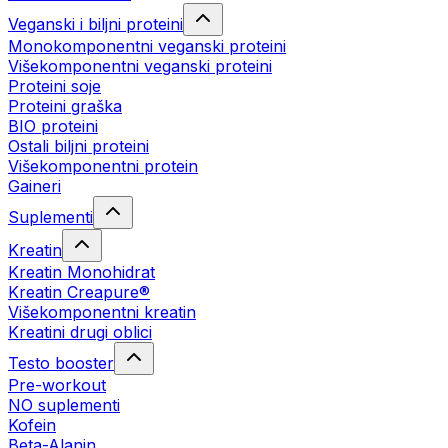
Veganski i biljni proteini
Monokomponentni veganski proteini
Višekomponentni veganski proteini
Proteini soje
Proteini graška
BIO proteini
Ostali biljni proteini
Višekomponentni protein
Gaineri
Suplementi
Kreatin
Kreatin Monohidrat
Kreatin Creapure®
Višekomponentni kreatin
Kreatini drugi oblici
Testo booster
Pre-workout
NO suplementi
Kofein
Beta-Alanin