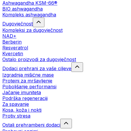
Ashwagandha KSM-66®
BIO ashwagandha
Kompleks ashwagandha
Dugovječnost
Kompleksi za dugovječnost
NAD+
Berberin
Resveratrol
Kvercetin
Ostalo proizvodi za dugovječnost
Dodaci prehrani za vaše ciljeve
Izgradnja mišićne mase
Proteini za mršavljenje
Poboljšanje performansi
Jačanje imuniteta
Podrška regeneraciji
Za spavanje
Kosa, koža i nokti
Protiv stresa
Ostali prehrambeni dodaci