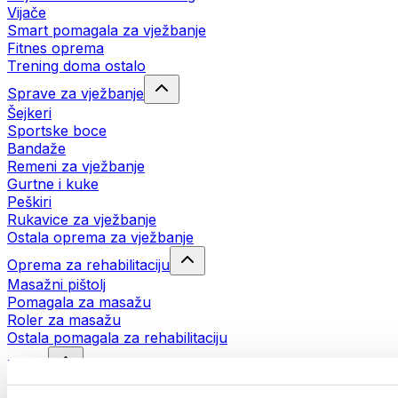
Vijače
Smart pomagala za vježbanje
Fitnes oprema
Trening doma ostalo
Sprave za vježbanje
Šejkeri
Sportske boce
Bandaže
Remeni za vježbanje
Gurtne i kuke
Peškiri
Rukavice za vježbanje
Ostala oprema za vježbanje
Oprema za rehabilitaciju
Masažni pištolj
Pomagala za masažu
Roler za masažu
Ostala pomagala za rehabilitaciju
Torbe
Torbe za hranu