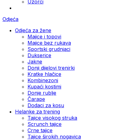
Uzorci
Odjeća
Odjeća za žene
Majice i topovi
Majice bez rukava
Sportski grudnjaci
Dukserice
Jakne
Donji dijelovi trenirki
Kratke hlačice
Kombinezoni
Kupaći kostimi
Donje rublje
Čarape
Dodaci za kosu
Helanke za trening
Tajice visokog struka
Scrunch tajice
Crne tajice
Tajice širokih nogavica