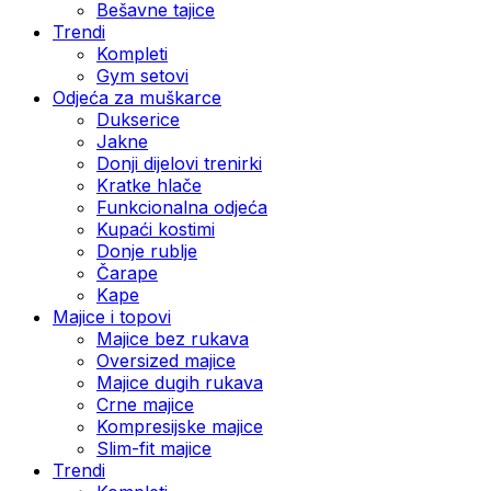
Bešavne tajice
Trendi
Kompleti
Gym setovi
Odjeća za muškarce
Dukserice
Jakne
Donji dijelovi trenirki
Kratke hlače
Funkcionalna odjeća
Kupaći kostimi
Donje rublje
Čarape
Kape
Majice i topovi
Majice bez rukava
Oversized majice
Majice dugih rukava
Crne majice
Kompresijske majice
Slim-fit majice
Trendi