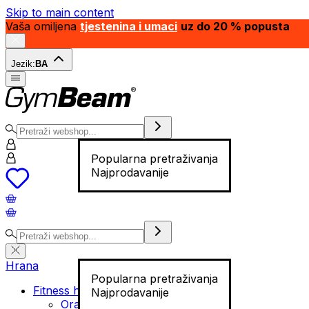
Skip to main content
Vaša omiljena
tjestenina i umaci
uz do 20 % popusta
Jezik:
BA
Popularna pretraživanja
Najprodavanije
Hrana
Popularna pretraživanja
Fitness hrana
Najprodavanije
Orašasti plodovi