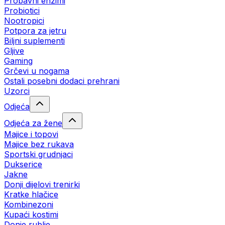
Probavni enzimi
Probiotici
Nootropici
Potpora za jetru
Biljni suplementi
Gljive
Gaming
Grčevi u nogama
Ostali posebni dodaci prehrani
Uzorci
Odjeća
Odjeća za žene
Majice i topovi
Majice bez rukava
Sportski grudnjaci
Dukserice
Jakne
Donji dijelovi trenirki
Kratke hlačice
Kombinezoni
Kupaći kostimi
Donje rublje