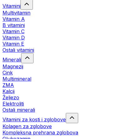
Vitamini
Multivitamin
Vitamin A
B vitamini
Vitamin C
Vitamin D
Vitamin E
Ostali vitamini
Minerali
Magnezij
Cink
Multimineral
ZMA
Kalcij
Željezo
Elektroliti
Ostali minerali
Vitamini za kosti i zglobove
Kolagen za zglobove
Kompleksna prehrana zglobova
Glukozamin