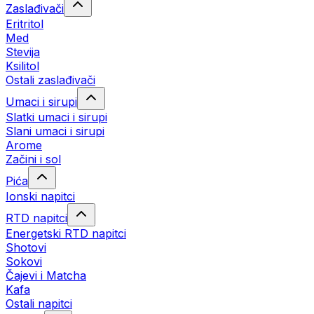
Zaslađivači
Eritritol
Med
Stevija
Ksilitol
Ostali zaslađivači
Umaci i sirupi
Slatki umaci i sirupi
Slani umaci i sirupi
Arome
Začini i sol
Pića
Ionski napitci
RTD napitci
Energetski RTD napitci
Shotovi
Sokovi
Čajevi i Matcha
Kafa
Ostali napitci