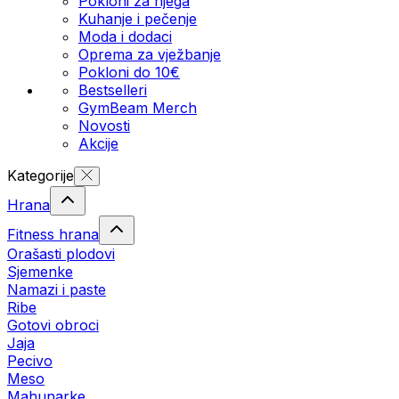
Pokloni za njega
Kuhanje i pečenje
Moda i dodaci
Oprema za vježbanje
Pokloni do 10€
Bestselleri
GymBeam Merch
Novosti
Akcije
Kategorije
Hrana
Fitness hrana
Orašasti plodovi
Sjemenke
Namazi i paste
Ribe
Gotovi obroci
Jaja
Pecivo
Meso
Mahunarke