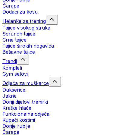
Čarape
Dodaci za kosu
Helanke za trening
Tajice visokog struka
Scrunch tajice
Crne tajice
Tajice širokih nogavica
Bešavne tajice
Trendi
Kompleti
Gym setovi
Odjeća za muškarce
Dukserice
Jakne
Donji dijelovi trenirki
Kratke hlače
Funkcionalna odjeća
Kupaći kostimi
Donje rublje
Čarape