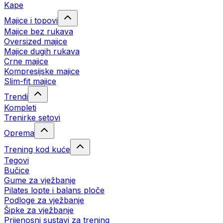
Kape
Majice i topovi
Majice bez rukava
Oversized majice
Majice dugih rukava
Crne majice
Kompresijske majice
Slim-fit majice
Trendi
Kompleti
Trenirke setovi
Oprema
Trening kod kuće
Tegovi
Bučice
Gume za vježbanje
Pilates lopte i balans ploče
Podloge za vježbanje
Šipke za vježbanje
Prijenosni sustavi za trening