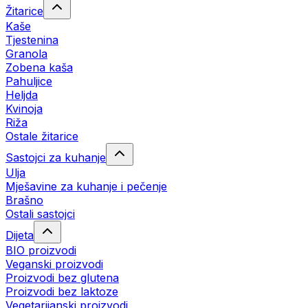
Žitarice
Kaše
Tjestenina
Granola
Zobena kaša
Pahuljice
Heljda
Kvinoja
Riža
Ostale žitarice
Sastojci za kuhanje
Ulja
Mješavine za kuhanje i pečenje
Brašno
Ostali sastojci
Dijeta
BIO proizvodi
Veganski proizvodi
Proizvodi bez glutena
Proizvodi bez laktoze
Vegetarijanski proizvodi