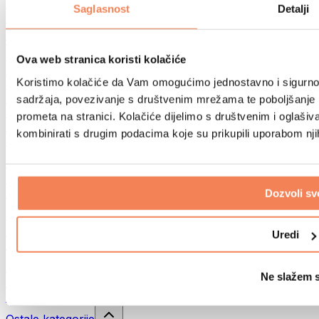
Sportske torbe
Saglasnost
Detalji
Ruksaci
Oprema prema aktivnosti
Trčanje
Ova web stranica koristi kolačiće
Borilački sportovi
Koristimo kolačiće da Vam omogućimo jednostavno i sigurno ko
Biciklizam
Joga i pilates
sadržaja, povezivanje s društvenim mrežama te poboljšanje k
Kupanje hladnom vodom
prometa na stranici. Kolačiće dijelimo s društvenim i oglaš
Plivanje
kombinirati s drugim podacima koje su prikupili uporabom nj
Planinarenje
Biohacking
Terapija crvenim svjetlom
Filteri i vrčevi za vodu
Dozvoli sv
Eko kućanstvo
Deterdženti za rublje
Uredi
Sredstva za čišćenje
Prirodna kozmetika
Ne slažem 
Gelovi za tuširanje i sapuni
Šamponi i kozmetika za kosu