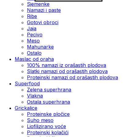
Sjemenke
Namazi i paste
Ribe
Gotovi obroci
Jaja
Pecivo
Meso
Mahunarke
Ostalo
Maslac od oraha
100% namazi iz orašastih plodova
Slatki namazi od orašastih plodova
Proteinski namazi od orašastih plodova
Superfood
Zelena superhrana
Vlakna
Ostala superhrana
Grickalice
Proteinske pločice
Suho meso
Liofilizirano voće
Proteinski kolačići