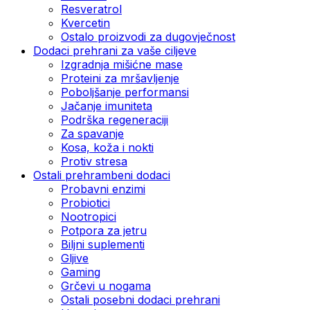
Resveratrol
Kvercetin
Ostalo proizvodi za dugovječnost
Dodaci prehrani za vaše ciljeve
Izgradnja mišićne mase
Proteini za mršavljenje
Poboljšanje performansi
Jačanje imuniteta
Podrška regeneraciji
Za spavanje
Kosa, koža i nokti
Protiv stresa
Ostali prehrambeni dodaci
Probavni enzimi
Probiotici
Nootropici
Potpora za jetru
Biljni suplementi
Gljive
Gaming
Grčevi u nogama
Ostali posebni dodaci prehrani