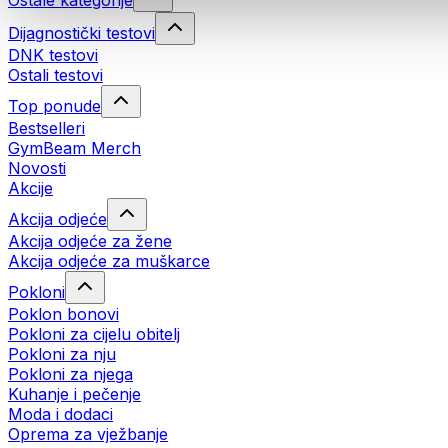
Ostale kategorije
Dijagnostički testovi
DNK testovi
Ostali testovi
Top ponude
Bestselleri
GymBeam Merch
Novosti
Akcije
Akcija odjeće
Akcija odjeće za žene
Akcija odjeće za muškarce
Pokloni
Poklon bonovi
Pokloni za cijelu obitelj
Pokloni za nju
Pokloni za njega
Kuhanje i pečenje
Moda i dodaci
Oprema za vježbanje