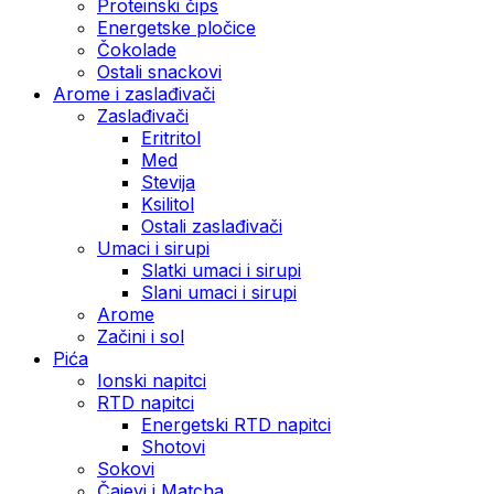
Proteinski čips
Energetske pločice
Čokolade
Ostali snackovi
Arome i zaslađivači
Zaslađivači
Eritritol
Med
Stevija
Ksilitol
Ostali zaslađivači
Umaci i sirupi
Slatki umaci i sirupi
Slani umaci i sirupi
Arome
Začini i sol
Pića
Ionski napitci
RTD napitci
Energetski RTD napitci
Shotovi
Sokovi
Čajevi i Matcha