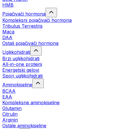
HMB
Pojačivači hormona
Kompleksni pojačivači hormona
Tribulus Terrestris
Maca
DAA
Ostali pojačivači hormona
Ugljikohidrati
Brzi ugljikohidrati
All-in-one proteini
Energetski gelovi
Spori ugljikohidrati
Aminokiseline
BCAA
EAA
Kompleksne aminokiseline
Glutamin
Citrulin
Arginin
Ostale aminokiseline