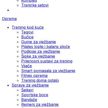
Kompleti
Trenirke setovi
Oprema
Trening kod kuće
Tegovi
Bučice
Gume za vježbanje
Pilates lopte i balans ploče
Podloge za vježbanje
Šipke za vježbanje
Prijenosni sustavi za trening
Vijače
Smart pomagala za vježbanje
Fitnes oprema
Trening doma ostalo
Sprave za vježbanje
Šejkeri
Sportske boce
Bandaže
Remeni za vježbanje