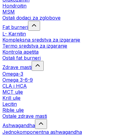
Hondroitin
MSM
Ostali dodaci za zglobove
Fat burneri
L- Karnitin
Kompleksna sredstva za izgaranje
Termo sredstva za izgaranje
Kontrola apetita
Ostali fat burneri
Zdrave masti
Omega-3
Omega 3-6-9
CLA i HCA
MCT ulje
Krill ulje
Lecitin
Riblje ulje
Ostale zdrave masti
Ashwagandha
Jednokomponentna ashwagandha