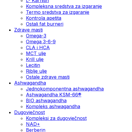
L- Karnitin
Kompleksna sredstva za izgaranje
Termo sredstva za izgaranje
Kontrola apetita
Ostali fat burneri
Zdrave masti
Omega-3
Omega 3-6-9
CLA i HCA
MCT ulje
Krill ulje
Lecitin
Riblje ulje
Ostale zdrave masti
Ashwagandha
Jednokomponentna ashwagandha
Ashwagandha KSM-66®
BIO ashwagandha
Kompleks ashwagandha
Dugovječnost
Kompleksi za dugovječnost
NAD+
Berberin