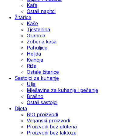
Kafa
Ostali napitci
Žitarice
Kaše
Tjestenina
Granola
Zobena kaša
Pahuljice
Heljda
Kvinoja
Riža
Ostale žitarice
Sastojci za kuhanje
Ulja
Mješavine za kuhanje i pečenje
Brašno
Ostali sastojci
Dijeta
BIO proizvodi
Veganski proizvodi
Proizvodi bez glutena
Proizvodi bez laktoze