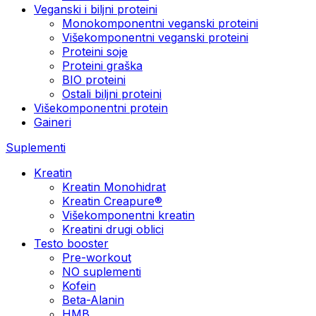
Veganski i biljni proteini
Monokomponentni veganski proteini
Višekomponentni veganski proteini
Proteini soje
Proteini graška
BIO proteini
Ostali biljni proteini
Višekomponentni protein
Gaineri
Suplementi
Kreatin
Kreatin Monohidrat
Kreatin Creapure®
Višekomponentni kreatin
Kreatini drugi oblici
Testo booster
Pre-workout
NO suplementi
Kofein
Beta-Alanin
HMB