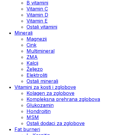
B vitamini
Vitamin C
Vitamin D
Vitamin E
Ostali vitamini
Minerali
Magnezij
Cink
Multimineral
ZMA
Kalcij
Željezo
Elektroliti
Ostali minerali
Vitamini za kosti i zglobove
Kolagen za zglobove
Kompleksna prehrana zglobova
Glukozamin
Hondroitin
MSM
Ostali dodaci za zglobove
Fat burneri