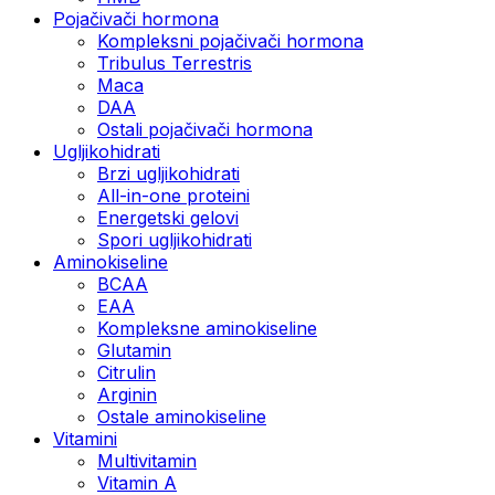
Pojačivači hormona
Kompleksni pojačivači hormona
Tribulus Terrestris
Maca
DAA
Ostali pojačivači hormona
Ugljikohidrati
Brzi ugljikohidrati
All-in-one proteini
Energetski gelovi
Spori ugljikohidrati
Aminokiseline
BCAA
EAA
Kompleksne aminokiseline
Glutamin
Citrulin
Arginin
Ostale aminokiseline
Vitamini
Multivitamin
Vitamin A