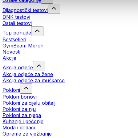
Ostale kategorije
Dijagnostički testovi
DNK testovi
Ostali testovi
Top ponude
Bestselleri
GymBeam Merch
Novosti
Akcije
Akcija odjeće
Akcija odjeće za žene
Akcija odjeće za muškarce
Pokloni
Poklon bonovi
Pokloni za cijelu obitelj
Pokloni za nju
Pokloni za njega
Kuhanje i pečenje
Moda i dodaci
Oprema za vježbanje