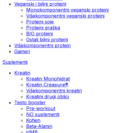
Veganski i biljni proteini
Monokomponentni veganski proteini
Višekomponentni veganski proteini
Proteini soje
Proteini graška
BIO proteini
Ostali biljni proteini
Višekomponentni protein
Gaineri
Suplementi
Kreatin
Kreatin Monohidrat
Kreatin Creapure®
Višekomponentni kreatin
Kreatini drugi oblici
Testo booster
Pre-workout
NO suplementi
Kofein
Beta-Alanin
HMB