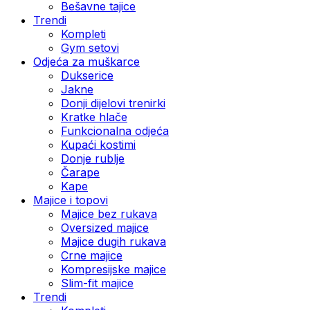
Bešavne tajice
Trendi
Kompleti
Gym setovi
Odjeća za muškarce
Dukserice
Jakne
Donji dijelovi trenirki
Kratke hlače
Funkcionalna odjeća
Kupaći kostimi
Donje rublje
Čarape
Kape
Majice i topovi
Majice bez rukava
Oversized majice
Majice dugih rukava
Crne majice
Kompresijske majice
Slim-fit majice
Trendi