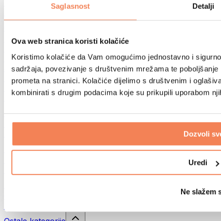
Sportske torbe
Saglasnost
Detalji
Ruksaci
Oprema prema aktivnosti
Trčanje
Ova web stranica koristi kolačiće
Borilački sportovi
Koristimo kolačiće da Vam omogućimo jednostavno i sigurno ko
Biciklizam
Joga i pilates
sadržaja, povezivanje s društvenim mrežama te poboljšanje k
Kupanje hladnom vodom
prometa na stranici. Kolačiće dijelimo s društvenim i oglaš
Plivanje
kombinirati s drugim podacima koje su prikupili uporabom nj
Planinarenje
Biohacking
Terapija crvenim svjetlom
Filteri i vrčevi za vodu
Dozvoli sv
Eko kućanstvo
Deterdženti za rublje
Uredi
Sredstva za čišćenje
Prirodna kozmetika
Ne slažem 
Gelovi za tuširanje i sapuni
Šamponi i kozmetika za kosu