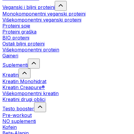
Veganski i biljni proteini
Monokomponentni veganski proteini
Višekomponentni veganski proteini
Proteini soje
Proteini graška
BIO proteini
Ostali biljni proteini
Višekomponentni protein
Gaineri
Suplementi
Kreatin
Kreatin Monohidrat
Kreatin Creapure®
Višekomponentni kreatin
Kreatini drugi oblici
Testo booster
Pre-workout
NO suplementi
Kofein
Beta-Alanin