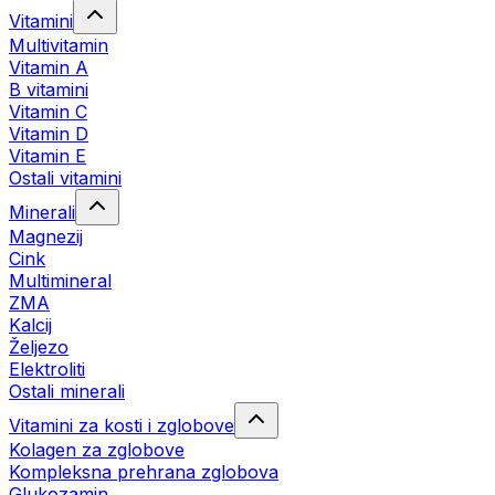
Vitamini
Multivitamin
Vitamin A
B vitamini
Vitamin C
Vitamin D
Vitamin E
Ostali vitamini
Minerali
Magnezij
Cink
Multimineral
ZMA
Kalcij
Željezo
Elektroliti
Ostali minerali
Vitamini za kosti i zglobove
Kolagen za zglobove
Kompleksna prehrana zglobova
Glukozamin