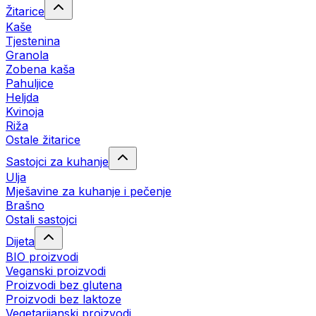
Žitarice
Kaše
Tjestenina
Granola
Zobena kaša
Pahuljice
Heljda
Kvinoja
Riža
Ostale žitarice
Sastojci za kuhanje
Ulja
Mješavine za kuhanje i pečenje
Brašno
Ostali sastojci
Dijeta
BIO proizvodi
Veganski proizvodi
Proizvodi bez glutena
Proizvodi bez laktoze
Vegetarijanski proizvodi