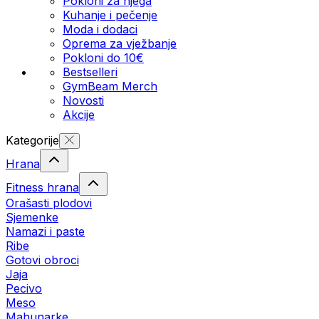
Pokloni za njega
Kuhanje i pečenje
Moda i dodaci
Oprema za vježbanje
Pokloni do 10€
Bestselleri
GymBeam Merch
Novosti
Akcije
Kategorije
Hrana
Fitness hrana
Orašasti plodovi
Sjemenke
Namazi i paste
Ribe
Gotovi obroci
Jaja
Pecivo
Meso
Mahunarke