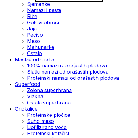
Sjemenke
Namazi i paste
Ribe
Gotovi obroci
Jaja
Pecivo
Meso
Mahunarke
Ostalo
Maslac od oraha
100% namazi iz orašastih plodova
Slatki namazi od orašastih plodova
Proteinski namazi od orašastih plodova
Superfood
Zelena superhrana
Vlakna
Ostala superhrana
Grickalice
Proteinske pločice
Suho meso
Liofilizirano voće
Proteinski kolačići