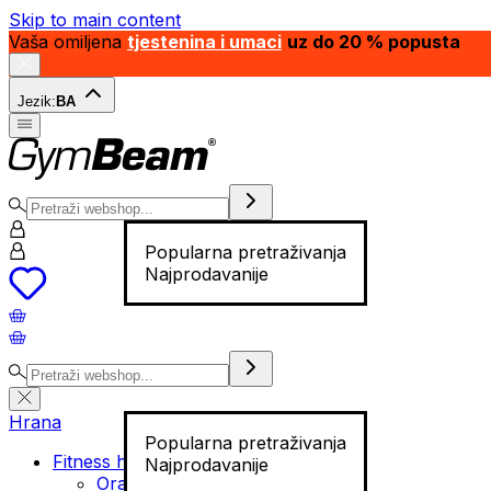
Skip to main content
Vaša omiljena
tjestenina i umaci
uz do 20 % popusta
Jezik:
BA
Popularna pretraživanja
Najprodavanije
Hrana
Popularna pretraživanja
Fitness hrana
Najprodavanije
Orašasti plodovi