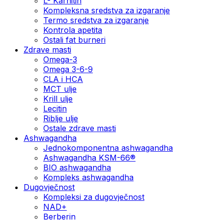
L- Karnitin
Kompleksna sredstva za izgaranje
Termo sredstva za izgaranje
Kontrola apetita
Ostali fat burneri
Zdrave masti
Omega-3
Omega 3-6-9
CLA i HCA
MCT ulje
Krill ulje
Lecitin
Riblje ulje
Ostale zdrave masti
Ashwagandha
Jednokomponentna ashwagandha
Ashwagandha KSM-66®
BIO ashwagandha
Kompleks ashwagandha
Dugovječnost
Kompleksi za dugovječnost
NAD+
Berberin