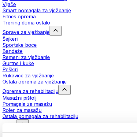
Vijače
Smart pomagala za vježbanje
Fitnes oprema
Trening doma ostalo
Sprave za vježbanje
Šejkeri
Sportske boce
Bandaže
Remeni za vježbanje
Gurtne i kuke
Peškiri
Rukavice za vježbanje
Ostala oprema za vježbanje
Oprema za rehabilitaciju
Masažni pištolj
Pomagala za masažu
Roler za masažu
Ostala pomagala za rehabilitaciju
Torbe
Torbe za hranu