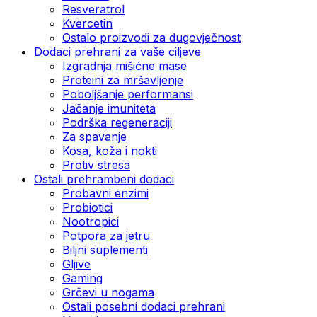
Resveratrol
Kvercetin
Ostalo proizvodi za dugovječnost
Dodaci prehrani za vaše ciljeve
Izgradnja mišićne mase
Proteini za mršavljenje
Poboljšanje performansi
Jačanje imuniteta
Podrška regeneraciji
Za spavanje
Kosa, koža i nokti
Protiv stresa
Ostali prehrambeni dodaci
Probavni enzimi
Probiotici
Nootropici
Potpora za jetru
Biljni suplementi
Gljive
Gaming
Grčevi u nogama
Ostali posebni dodaci prehrani