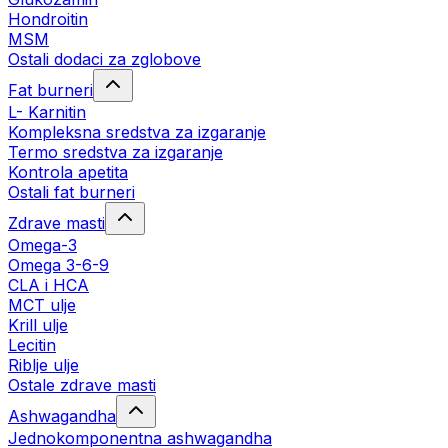
Hondroitin
MSM
Ostali dodaci za zglobove
Fat burneri
L- Karnitin
Kompleksna sredstva za izgaranje
Termo sredstva za izgaranje
Kontrola apetita
Ostali fat burneri
Zdrave masti
Omega-3
Omega 3-6-9
CLA i HCA
MCT ulje
Krill ulje
Lecitin
Riblje ulje
Ostale zdrave masti
Ashwagandha
Jednokomponentna ashwagandha