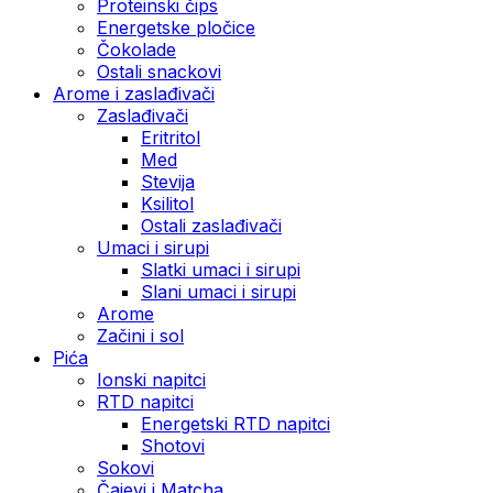
Proteinski čips
Energetske pločice
Čokolade
Ostali snackovi
Arome i zaslađivači
Zaslađivači
Eritritol
Med
Stevija
Ksilitol
Ostali zaslađivači
Umaci i sirupi
Slatki umaci i sirupi
Slani umaci i sirupi
Arome
Začini i sol
Pića
Ionski napitci
RTD napitci
Energetski RTD napitci
Shotovi
Sokovi
Čajevi i Matcha