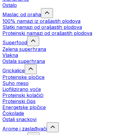
Ostalo
Maslac od oraha
100% namazi iz orašastih plodova
Slatki namazi od orašastih plodova
Proteinski namazi od orašastih plodova
Superfood
Zelena superhrana
Vlakna
Ostala superhrana
Grickalice
Proteinske pločice
Suho meso
Liofilizirano voće
Proteinski kolačići
Proteinski čips
Energetske pločice
Čokolade
Ostali snackovi
Arome i zaslađivači