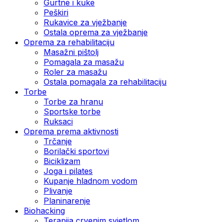
Gurtne i kuke
Peškiri
Rukavice za vježbanje
Ostala oprema za vježbanje
Oprema za rehabilitaciju
Masažni pištolj
Pomagala za masažu
Roler za masažu
Ostala pomagala za rehabilitaciju
Torbe
Torbe za hranu
Sportske torbe
Ruksaci
Oprema prema aktivnosti
Trčanje
Borilački sportovi
Biciklizam
Joga i pilates
Kupanje hladnom vodom
Plivanje
Planinarenje
Biohacking
Terapija crvenim svjetlom