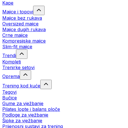
Kape
Majice i topovi
Majice bez rukava
Oversized majice
Majice dugih rukava
Crne majice
Kompresijske majice
Slim-fit majice
Trendi
Kompleti
Trenirke setovi
Oprema
Trening kod kuće
Tegovi
Bučice
Gume za vježbanje
Pilates lopte i balans ploče
Podloge za vježbanje
Šipke za vježbanje
Prijenosni sustavi za trening