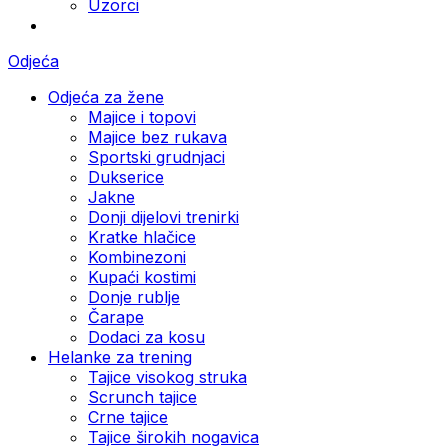
Uzorci
Odjeća
Odjeća za žene
Majice i topovi
Majice bez rukava
Sportski grudnjaci
Dukserice
Jakne
Donji dijelovi trenirki
Kratke hlačice
Kombinezoni
Kupaći kostimi
Donje rublje
Čarape
Dodaci za kosu
Helanke za trening
Tajice visokog struka
Scrunch tajice
Crne tajice
Tajice širokih nogavica