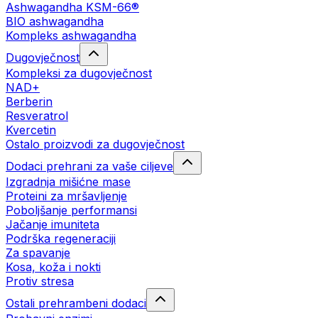
Ashwagandha KSM-66®
BIO ashwagandha
Kompleks ashwagandha
Dugovječnost
Kompleksi za dugovječnost
NAD+
Berberin
Resveratrol
Kvercetin
Ostalo proizvodi za dugovječnost
Dodaci prehrani za vaše ciljeve
Izgradnja mišićne mase
Proteini za mršavljenje
Poboljšanje performansi
Jačanje imuniteta
Podrška regeneraciji
Za spavanje
Kosa, koža i nokti
Protiv stresa
Ostali prehrambeni dodaci