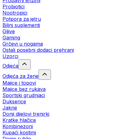
Probavni enzimi
Probiotici
Nootropici
Potpora za jetru
Biljni suplementi
Gljive
Gaming
Grčevi u nogama
Ostali posebni dodaci prehrani
Uzorci
Odjeća
Odjeća za žene
Majice i topovi
Majice bez rukava
Sportski grudnjaci
Dukserice
Jakne
Donji dijelovi trenirki
Kratke hlačice
Kombinezoni
Kupaći kostimi
Donje rublje