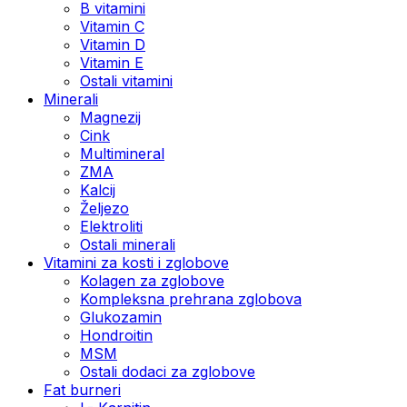
B vitamini
Vitamin C
Vitamin D
Vitamin E
Ostali vitamini
Minerali
Magnezij
Cink
Multimineral
ZMA
Kalcij
Željezo
Elektroliti
Ostali minerali
Vitamini za kosti i zglobove
Kolagen za zglobove
Kompleksna prehrana zglobova
Glukozamin
Hondroitin
MSM
Ostali dodaci za zglobove
Fat burneri