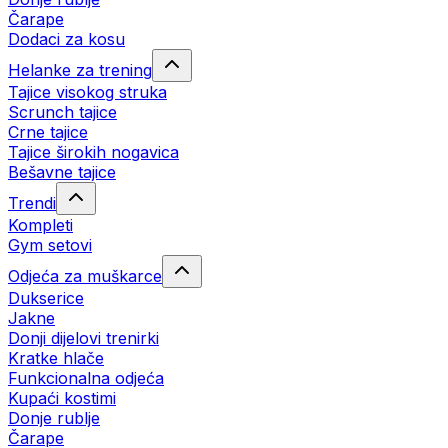
Čarape
Dodaci za kosu
Helanke za trening
Tajice visokog struka
Scrunch tajice
Crne tajice
Tajice širokih nogavica
Bešavne tajice
Trendi
Kompleti
Gym setovi
Odjeća za muškarce
Dukserice
Jakne
Donji dijelovi trenirki
Kratke hlače
Funkcionalna odjeća
Kupaći kostimi
Donje rublje
Čarape