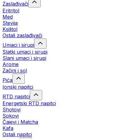
Zaslađivači
Eritritol
Med
Stevija
Ksilitol
Ostali zaslađivači
Umaci i sirupi
Slatki umaci i sirupi
Slani umaci i sirupi
Arome
Začini i sol
Pića
Ionski napitci
RTD napitci
Energetski RTD napitci
Shotovi
Sokovi
Čajevi i Matcha
Kafa
Ostali napitci