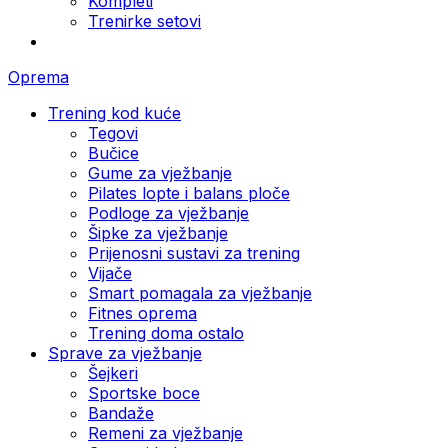
Kompleti
Trenirke setovi
Oprema
Trening kod kuće
Tegovi
Bučice
Gume za vježbanje
Pilates lopte i balans ploče
Podloge za vježbanje
Šipke za vježbanje
Prijenosni sustavi za trening
Vijače
Smart pomagala za vježbanje
Fitnes oprema
Trening doma ostalo
Sprave za vježbanje
Šejkeri
Sportske boce
Bandaže
Remeni za vježbanje