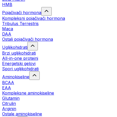
HMB
Pojačivači hormona
Kompleksni pojačivači hormona
Tribulus Terrestris
Maca
DAA
Ostali pojačivači hormona
Ugljikohidrati
Brzi ugljikohidrati
All-in-one proteini
Energetski gelovi
Spori ugljikohidrati
Aminokiseline
BCAA
EAA
Kompleksne aminokiseline
Glutamin
Citrulin
Arginin
Ostale aminokiseline