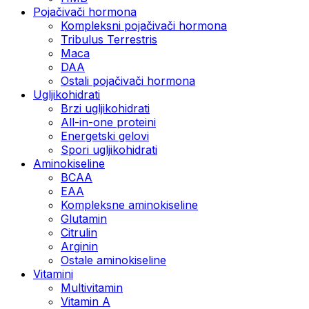
Pojačivači hormona
Kompleksni pojačivači hormona
Tribulus Terrestris
Maca
DAA
Ostali pojačivači hormona
Ugljikohidrati
Brzi ugljikohidrati
All-in-one proteini
Energetski gelovi
Spori ugljikohidrati
Aminokiseline
BCAA
EAA
Kompleksne aminokiseline
Glutamin
Citrulin
Arginin
Ostale aminokiseline
Vitamini
Multivitamin
Vitamin A