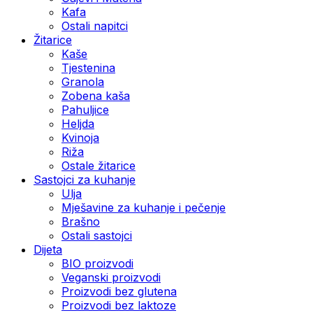
Kafa
Ostali napitci
Žitarice
Kaše
Tjestenina
Granola
Zobena kaša
Pahuljice
Heljda
Kvinoja
Riža
Ostale žitarice
Sastojci za kuhanje
Ulja
Mješavine za kuhanje i pečenje
Brašno
Ostali sastojci
Dijeta
BIO proizvodi
Veganski proizvodi
Proizvodi bez glutena
Proizvodi bez laktoze