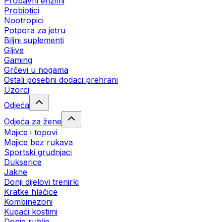
Probavni enzimi
Probiotici
Nootropici
Potpora za jetru
Biljni suplementi
Gljive
Gaming
Grčevi u nogama
Ostali posebni dodaci prehrani
Uzorci
Odjeća
Odjeća za žene
Majice i topovi
Majice bez rukava
Sportski grudnjaci
Dukserice
Jakne
Donji dijelovi trenirki
Kratke hlačice
Kombinezoni
Kupaći kostimi
Donje rublje