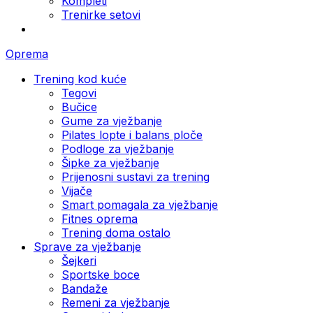
Kompleti
Trenirke setovi
Oprema
Trening kod kuće
Tegovi
Bučice
Gume za vježbanje
Pilates lopte i balans ploče
Podloge za vježbanje
Šipke za vježbanje
Prijenosni sustavi za trening
Vijače
Smart pomagala za vježbanje
Fitnes oprema
Trening doma ostalo
Sprave za vježbanje
Šejkeri
Sportske boce
Bandaže
Remeni za vježbanje