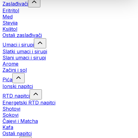
Zaslađivači
Eritritol
Med
Stevija
Ksilitol
Ostali zaslađivači
Umaci i sirupi
Slatki umaci i sirupi
Slani umaci i sirupi
Arome
Začini i sol
Pića
Ionski napitci
RTD napitci
Energetski RTD napitci
Shotovi
Sokovi
Čajevi i Matcha
Kafa
Ostali napitci