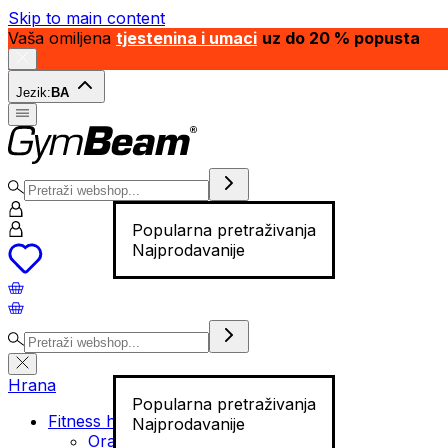
Skip to main content
Vaša omiljena
tjestenina i umaci
uz do 20 % popusta
Jezik:
BA
Popularna pretraživanja
Najprodavanije
Hrana
Popularna pretraživanja
Fitness hrana
Najprodavanije
Orašasti plodovi