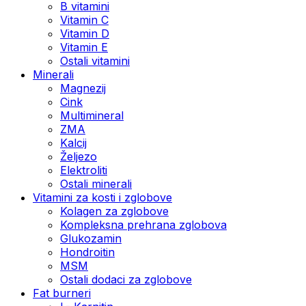
B vitamini
Vitamin C
Vitamin D
Vitamin E
Ostali vitamini
Minerali
Magnezij
Cink
Multimineral
ZMA
Kalcij
Željezo
Elektroliti
Ostali minerali
Vitamini za kosti i zglobove
Kolagen za zglobove
Kompleksna prehrana zglobova
Glukozamin
Hondroitin
MSM
Ostali dodaci za zglobove
Fat burneri