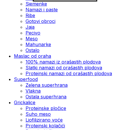
Sjemenke
Namazi i paste
Ribe
Gotovi obroci
Jaja
Pecivo
Meso
Mahunarke
Ostalo
Maslac od oraha
100% namazi iz orašastih plodova
Slatki namazi od orašastih plodova
Proteinski namazi od orašastih plodova
Superfood
Zelena superhrana
Vlakna
Ostala superhrana
Grickalice
Proteinske pločice
Suho meso
Liofilizirano voće
Proteinski kolačići