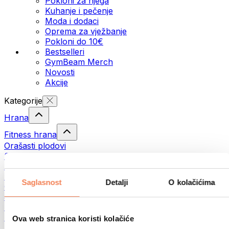
Pokloni za njega
Kuhanje i pečenje
Moda i dodaci
Oprema za vježbanje
Pokloni do 10€
Bestselleri
GymBeam Merch
Novosti
Akcije
Kategorije
Hrana
Fitness hrana
Orašasti plodovi
Sjemenke
Namazi i paste
Ribe
Saglasnost
Detalji
O kolačićima
Gotovi obroci
Jaja
Pecivo
Meso
Ova web stranica koristi kolačiće
Mahunarke