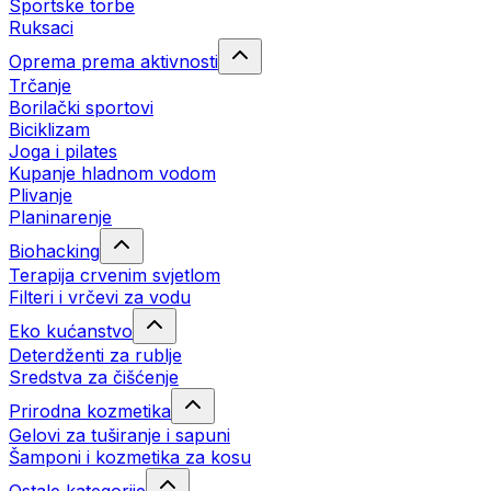
Sportske torbe
Ruksaci
Oprema prema aktivnosti
Trčanje
Borilački sportovi
Biciklizam
Joga i pilates
Kupanje hladnom vodom
Plivanje
Planinarenje
Biohacking
Terapija crvenim svjetlom
Filteri i vrčevi za vodu
Eko kućanstvo
Deterdženti za rublje
Sredstva za čišćenje
Prirodna kozmetika
Gelovi za tuširanje i sapuni
Šamponi i kozmetika za kosu