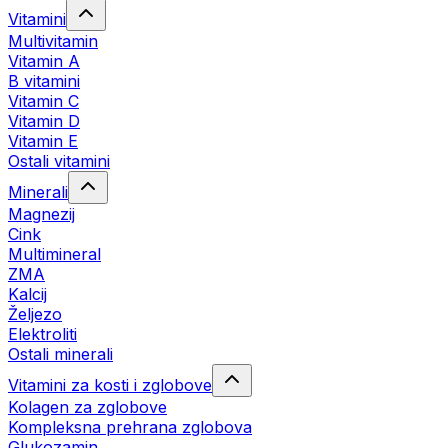
Vitamini
Multivitamin
Vitamin A
B vitamini
Vitamin C
Vitamin D
Vitamin E
Ostali vitamini
Minerali
Magnezij
Cink
Multimineral
ZMA
Kalcij
Željezo
Elektroliti
Ostali minerali
Vitamini za kosti i zglobove
Kolagen za zglobove
Kompleksna prehrana zglobova
Glukozamin