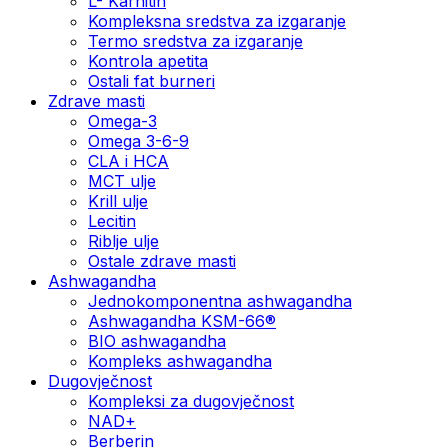
L- Karnitin
Kompleksna sredstva za izgaranje
Termo sredstva za izgaranje
Kontrola apetita
Ostali fat burneri
Zdrave masti
Omega-3
Omega 3-6-9
CLA i HCA
MCT ulje
Krill ulje
Lecitin
Riblje ulje
Ostale zdrave masti
Ashwagandha
Jednokomponentna ashwagandha
Ashwagandha KSM-66®
BIO ashwagandha
Kompleks ashwagandha
Dugovječnost
Kompleksi za dugovječnost
NAD+
Berberin