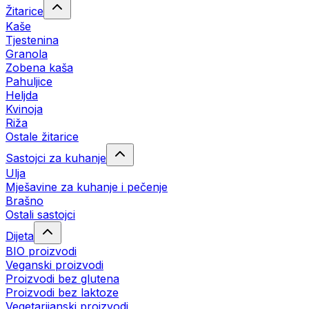
Žitarice
Kaše
Tjestenina
Granola
Zobena kaša
Pahuljice
Heljda
Kvinoja
Riža
Ostale žitarice
Sastojci za kuhanje
Ulja
Mješavine za kuhanje i pečenje
Brašno
Ostali sastojci
Dijeta
BIO proizvodi
Veganski proizvodi
Proizvodi bez glutena
Proizvodi bez laktoze
Vegetarijanski proizvodi