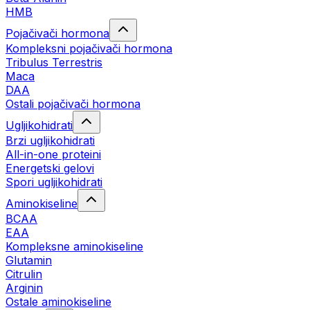
HMB
Pojačivači hormona
Kompleksni pojačivači hormona
Tribulus Terrestris
Maca
DAA
Ostali pojačivači hormona
Ugljikohidrati
Brzi ugljikohidrati
All-in-one proteini
Energetski gelovi
Spori ugljikohidrati
Aminokiseline
BCAA
EAA
Kompleksne aminokiseline
Glutamin
Citrulin
Arginin
Ostale aminokiseline