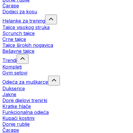
Čarape
Dodaci za kosu
Helanke za trening
Tajice visokog struka
Scrunch tajice
Crne tajice
Tajice širokih nogavica
Bešavne tajice
Trendi
Kompleti
Gym setovi
Odjeća za muškarce
Dukserice
Jakne
Donji dijelovi trenirki
Kratke hlače
Funkcionalna odjeća
Kupaći kostimi
Donje rublje
Čarape