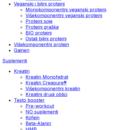
Veganski i biljni proteini
Monokomponentni veganski proteini
Višekomponentni veganski proteini
Proteini soje
Proteini graška
BIO proteini
Ostali biljni proteini
Višekomponentni protein
Gaineri
Suplementi
Kreatin
Kreatin Monohidrat
Kreatin Creapure®
Višekomponentni kreatin
Kreatini drugi oblici
Testo booster
Pre-workout
NO suplementi
Kofein
Beta-Alanin
HMB