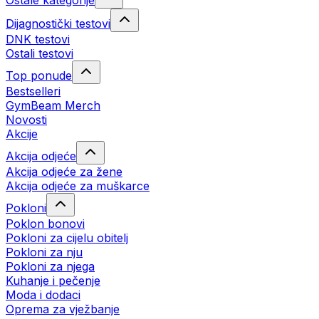
Ostale kategorije
Dijagnostički testovi
DNK testovi
Ostali testovi
Top ponude
Bestselleri
GymBeam Merch
Novosti
Akcije
Akcija odjeće
Akcija odjeće za žene
Akcija odjeće za muškarce
Pokloni
Poklon bonovi
Pokloni za cijelu obitelj
Pokloni za nju
Pokloni za njega
Kuhanje i pečenje
Moda i dodaci
Oprema za vježbanje