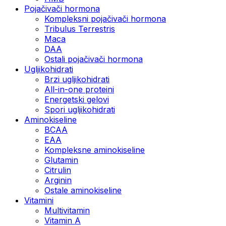
Pojačivači hormona
Kompleksni pojačivači hormona
Tribulus Terrestris
Maca
DAA
Ostali pojačivači hormona
Ugljikohidrati
Brzi ugljikohidrati
All-in-one proteini
Energetski gelovi
Spori ugljikohidrati
Aminokiseline
BCAA
EAA
Kompleksne aminokiseline
Glutamin
Citrulin
Arginin
Ostale aminokiseline
Vitamini
Multivitamin
Vitamin A