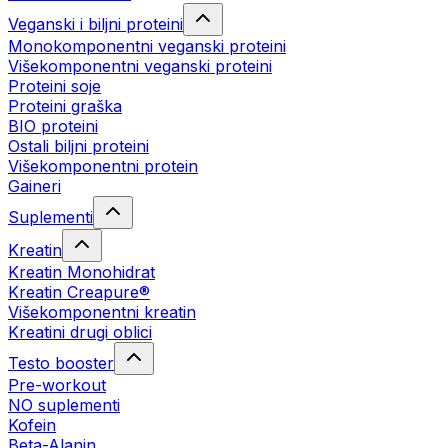
Veganski i biljni proteini
Monokomponentni veganski proteini
Višekomponentni veganski proteini
Proteini soje
Proteini graška
BIO proteini
Ostali biljni proteini
Višekomponentni protein
Gaineri
Suplementi
Kreatin
Kreatin Monohidrat
Kreatin Creapure®
Višekomponentni kreatin
Kreatini drugi oblici
Testo booster
Pre-workout
NO suplementi
Kofein
Beta-Alanin