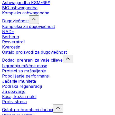
Ashwagandha KSM-66®
BIO ashwagandha
Kompleks ashwagandha
Dugovječnost
Kompleksi za dugovječnost
NAD+
Berberin
Resveratrol
Kvercetin
Ostalo proizvodi za dugovječnost
Dodaci prehrani za vaše ciljeve
Izgradnja mišićne mase
Proteini za mršavljenje
Poboljšanje performansi
Jačanje imuniteta
Podrška regeneraciji
Za spavanje
Kosa, koža i nokti
Protiv stresa
Ostali prehrambeni dodaci