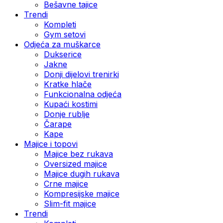
Bešavne tajice
Trendi
Kompleti
Gym setovi
Odjeća za muškarce
Dukserice
Jakne
Donji dijelovi trenirki
Kratke hlače
Funkcionalna odjeća
Kupaći kostimi
Donje rublje
Čarape
Kape
Majice i topovi
Majice bez rukava
Oversized majice
Majice dugih rukava
Crne majice
Kompresijske majice
Slim-fit majice
Trendi