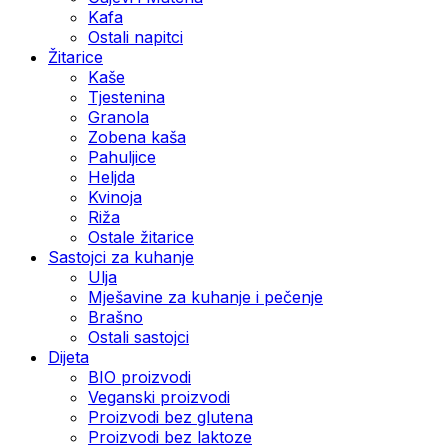
Kafa
Ostali napitci
Žitarice
Kaše
Tjestenina
Granola
Zobena kaša
Pahuljice
Heljda
Kvinoja
Riža
Ostale žitarice
Sastojci za kuhanje
Ulja
Mješavine za kuhanje i pečenje
Brašno
Ostali sastojci
Dijeta
BIO proizvodi
Veganski proizvodi
Proizvodi bez glutena
Proizvodi bez laktoze