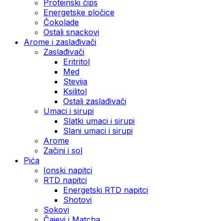
Proteinski čips
Energetske pločice
Čokolade
Ostali snackovi
Arome i zaslađivači
Zaslađivači
Eritritol
Med
Stevija
Ksilitol
Ostali zaslađivači
Umaci i sirupi
Slatki umaci i sirupi
Slani umaci i sirupi
Arome
Začini i sol
Pića
Ionski napitci
RTD napitci
Energetski RTD napitci
Shotovi
Sokovi
Čajevi i Matcha