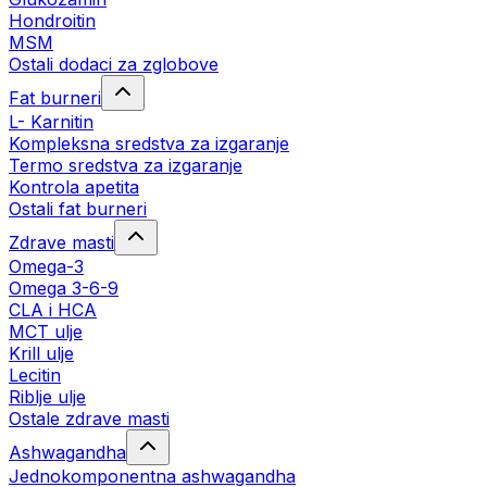
Hondroitin
MSM
Ostali dodaci za zglobove
Fat burneri
L- Karnitin
Kompleksna sredstva za izgaranje
Termo sredstva za izgaranje
Kontrola apetita
Ostali fat burneri
Zdrave masti
Omega-3
Omega 3-6-9
CLA i HCA
MCT ulje
Krill ulje
Lecitin
Riblje ulje
Ostale zdrave masti
Ashwagandha
Jednokomponentna ashwagandha