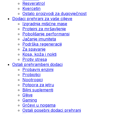
Resveratrol
Kvercetin
Ostalo proizvodi za dugovječnost
Dodaci prehrani za vaše ciljeve
Izgradnja mišićne mase
Proteini za mršavljenje
Poboljšanje performansi
Jačanje imuniteta
Podrška regeneraciji
Za spavanje
Kosa, koža i nokti
Protiv stresa
Ostali prehrambeni dodaci
Probavni enzimi
Probiotici
Nootropici
Potpora za jetru
Biljni suplementi
Gljive
Gaming
Grčevi u nogama
Ostali posebni dodaci prehrani