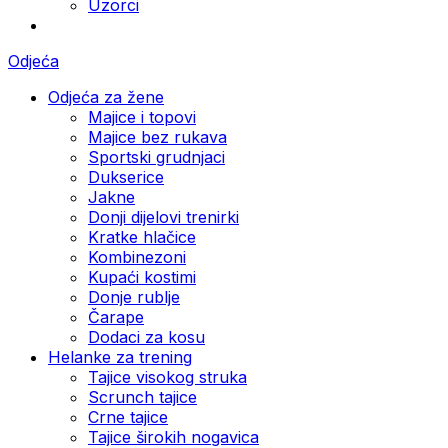
Uzorci
Odjeća
Odjeća za žene
Majice i topovi
Majice bez rukava
Sportski grudnjaci
Dukserice
Jakne
Donji dijelovi trenirki
Kratke hlačice
Kombinezoni
Kupaći kostimi
Donje rublje
Čarape
Dodaci za kosu
Helanke za trening
Tajice visokog struka
Scrunch tajice
Crne tajice
Tajice širokih nogavica