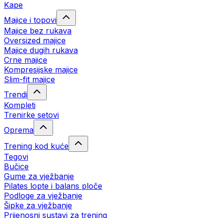
Kape
Majice i topovi
Majice bez rukava
Oversized majice
Majice dugih rukava
Crne majice
Kompresijske majice
Slim-fit majice
Trendi
Kompleti
Trenirke setovi
Oprema
Trening kod kuće
Tegovi
Bučice
Gume za vježbanje
Pilates lopte i balans ploče
Podloge za vježbanje
Šipke za vježbanje
Prijenosni sustavi za trening