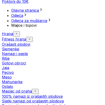
Pokloni do 10€
Glavna stranica
Odjeća
Odjeća za muškarce
Majice i topovi
Hrana
Fitness hrana
Orašasti plodovi
Sjemenke
Namazi i paste
Ribe
Gotovi obroci
Jaja
Pecivo
Meso
Mahunarke
Ostalo
Maslac od oraha
100% namazi iz orašastih plodova
Slatki namazi od orašastih plodova