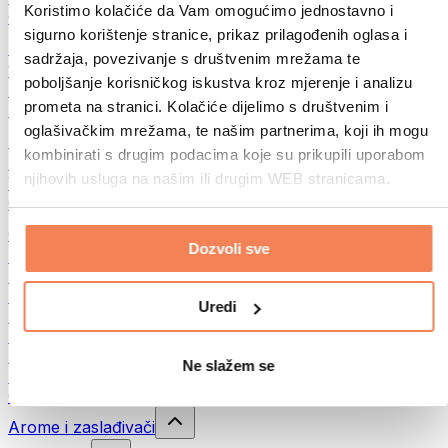
Koristimo kolačiće da Vam omogućimo jednostavno i
Ostalo
sigurno korištenje stranice, prikaz prilagođenih oglasa i
Maslac od oraha
sadržaja, povezivanje s društvenim mrežama te
100% namazi iz orašastih plodova
poboljšanje korisničkog iskustva kroz mjerenje i analizu
Slatki namazi od orašastih plodova
prometa na stranici. Kolačiće dijelimo s društvenim i
Proteinski namazi od orašastih plodova
oglašivačkim mrežama, te našim partnerima, koji ih mogu
Superfood
kombinirati s drugim podacima koje su prikupili uporabom
Zelena superhrana
njihovih usluga na našim ili drugim WEB stranicama.
Vlakna
Ostala superhrana
Grickalice
Dozvoli sve
Proteinske pločice
Suho meso
Liofilizirano voće
Uredi
Proteinski kolačići
Proteinski čips
Energetske pločice
Ne slažem se
Čokolade
Ostali snackovi
Arome i zaslađivači