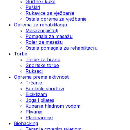
Gurtne i kuke
Peškiri
Rukavice za vježbanje
Ostala oprema za vježbanje
Oprema za rehabilitaciju
Masažni pištolj
Pomagala za masažu
Roler za masažu
Ostala pomagala za rehabilitaciju
Torbe
Torbe za hranu
Sportske torbe
Ruksaci
Oprema prema aktivnosti
Trčanje
Borilački sportovi
Biciklizam
Joga i pilates
Kupanje hladnom vodom
Plivanje
Planinarenje
Biohacking
Terapija crvenim svjetlom