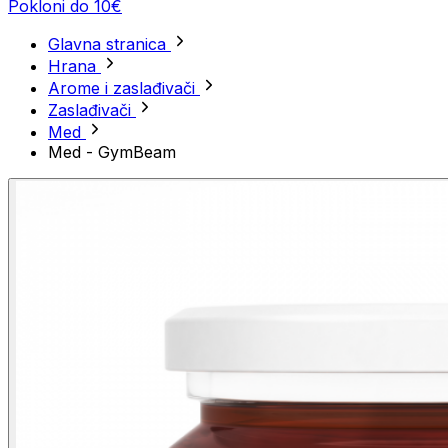
Pokloni do 10€
Glavna stranica
Hrana
Arome i zaslađivači
Zaslađivači
Med
Med - GymBeam