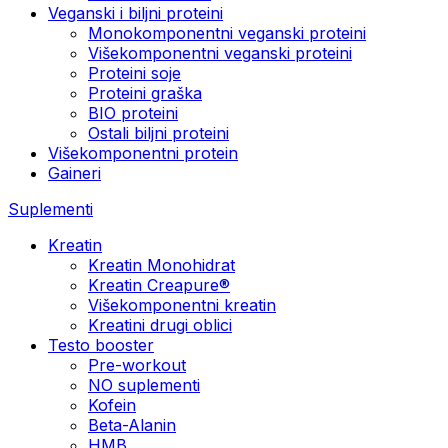
Veganski i biljni proteini
Monokomponentni veganski proteini
Višekomponentni veganski proteini
Proteini soje
Proteini graška
BIO proteini
Ostali biljni proteini
Višekomponentni protein
Gaineri
Suplementi
Kreatin
Kreatin Monohidrat
Kreatin Creapure®
Višekomponentni kreatin
Kreatini drugi oblici
Testo booster
Pre-workout
NO suplementi
Kofein
Beta-Alanin
HMB