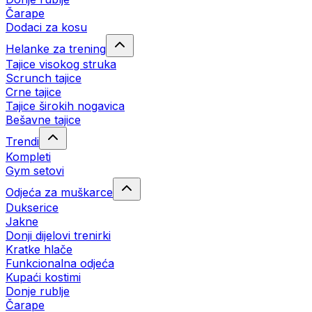
Čarape
Dodaci za kosu
Helanke za trening
Tajice visokog struka
Scrunch tajice
Crne tajice
Tajice širokih nogavica
Bešavne tajice
Trendi
Kompleti
Gym setovi
Odjeća za muškarce
Dukserice
Jakne
Donji dijelovi trenirki
Kratke hlače
Funkcionalna odjeća
Kupaći kostimi
Donje rublje
Čarape