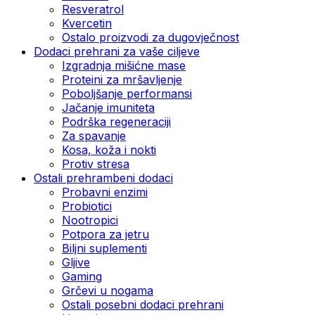
Resveratrol
Kvercetin
Ostalo proizvodi za dugovječnost
Dodaci prehrani za vaše ciljeve
Izgradnja mišićne mase
Proteini za mršavljenje
Poboljšanje performansi
Jačanje imuniteta
Podrška regeneraciji
Za spavanje
Kosa, koža i nokti
Protiv stresa
Ostali prehrambeni dodaci
Probavni enzimi
Probiotici
Nootropici
Potpora za jetru
Biljni suplementi
Gljive
Gaming
Grčevi u nogama
Ostali posebni dodaci prehrani