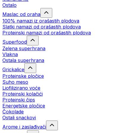
Ostalo
Maslac od oraha
100% namazi iz orašastih plodova
Slatki namazi od orašastih plodova
Proteinski namazi od orašastih plodova
Superfood
Zelena superhrana
Vlakna
Ostala superhrana
Grickalice
Proteinske pločice
Suho meso
Liofilizirano voće
Proteinski kolačići
Proteinski čips
Energetske pločice
Čokolade
Ostali snackovi
Arome i zaslađivači