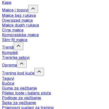
Kape
Majice i topovi
Majice bez rukava
Oversized majice
Majice dugih rukava
Crne majice
Kompresijske majice
Slim-fit majice
Trendi
Kompleti
Trenirke setovi
Oprema
Trening kod kuće
Tegovi
Bučice
Gume za vježbanje
Pilates lopte i balans ploče
Podloge za vježbanje
Šipke za vježbanje
Prijenosni sustavi za trening