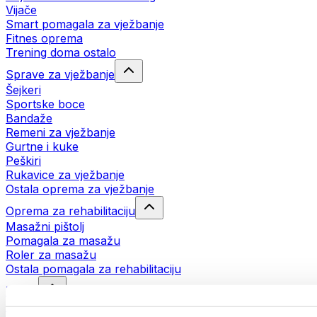
Vijače
Smart pomagala za vježbanje
Fitnes oprema
Trening doma ostalo
Sprave za vježbanje
Šejkeri
Sportske boce
Bandaže
Remeni za vježbanje
Gurtne i kuke
Peškiri
Rukavice za vježbanje
Ostala oprema za vježbanje
Oprema za rehabilitaciju
Masažni pištolj
Pomagala za masažu
Roler za masažu
Ostala pomagala za rehabilitaciju
Torbe
Torbe za hranu