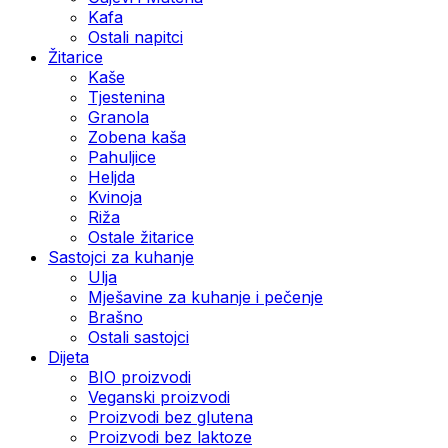
Kafa
Ostali napitci
Žitarice
Kaše
Tjestenina
Granola
Zobena kaša
Pahuljice
Heljda
Kvinoja
Riža
Ostale žitarice
Sastojci za kuhanje
Ulja
Mješavine za kuhanje i pečenje
Brašno
Ostali sastojci
Dijeta
BIO proizvodi
Veganski proizvodi
Proizvodi bez glutena
Proizvodi bez laktoze