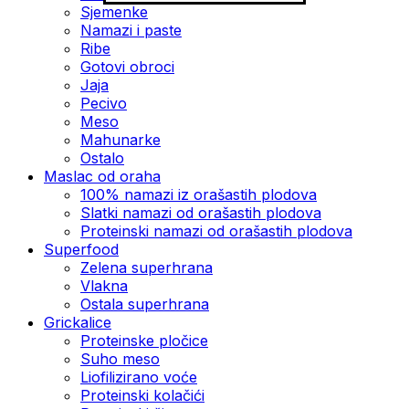
Sjemenke
Namazi i paste
Ribe
Gotovi obroci
Jaja
Pecivo
Meso
Mahunarke
Ostalo
Maslac od oraha
100% namazi iz orašastih plodova
Slatki namazi od orašastih plodova
Proteinski namazi od orašastih plodova
Superfood
Zelena superhrana
Vlakna
Ostala superhrana
Grickalice
Proteinske pločice
Suho meso
Liofilizirano voće
Proteinski kolačići