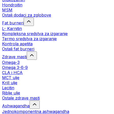
Hondroitin
MSM
Ostali dodaci za zglobove
Fat burneri
L- Karnitin
Kompleksna sredstva za izgaranje
Termo sredstva za izgaranje
Kontrola apetita
Ostali fat burneri
Zdrave masti
Omega-3
Omega 3-6-9
CLA i HCA
MCT ulje
Krill ulje
Lecitin
Riblje ulje
Ostale zdrave masti
Ashwagandha
Jednokomponentna ashwagandha