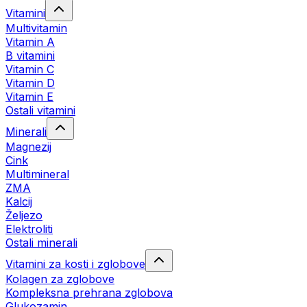
Vitamini
Multivitamin
Vitamin A
B vitamini
Vitamin C
Vitamin D
Vitamin E
Ostali vitamini
Minerali
Magnezij
Cink
Multimineral
ZMA
Kalcij
Željezo
Elektroliti
Ostali minerali
Vitamini za kosti i zglobove
Kolagen za zglobove
Kompleksna prehrana zglobova
Glukozamin