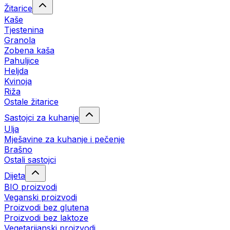
Žitarice
Kaše
Tjestenina
Granola
Zobena kaša
Pahuljice
Heljda
Kvinoja
Riža
Ostale žitarice
Sastojci za kuhanje
Ulja
Mješavine za kuhanje i pečenje
Brašno
Ostali sastojci
Dijeta
BIO proizvodi
Veganski proizvodi
Proizvodi bez glutena
Proizvodi bez laktoze
Vegetarijanski proizvodi