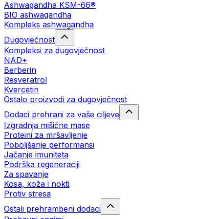
Ashwagandha KSM-66®
BIO ashwagandha
Kompleks ashwagandha
Dugovječnost
Kompleksi za dugovječnost
NAD+
Berberin
Resveratrol
Kvercetin
Ostalo proizvodi za dugovječnost
Dodaci prehrani za vaše ciljeve
Izgradnja mišićne mase
Proteini za mršavljenje
Poboljšanje performansi
Jačanje imuniteta
Podrška regeneraciji
Za spavanje
Kosa, koža i nokti
Protiv stresa
Ostali prehrambeni dodaci