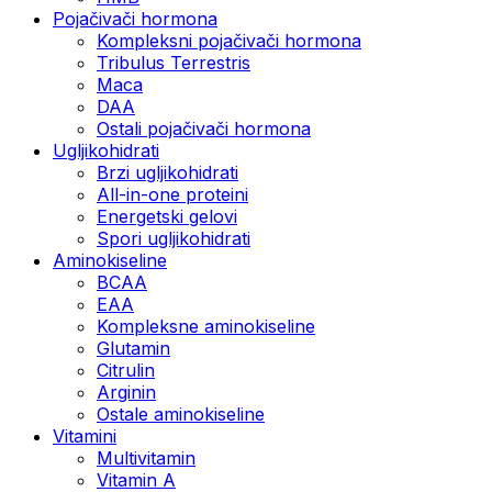
Pojačivači hormona
Kompleksni pojačivači hormona
Tribulus Terrestris
Maca
DAA
Ostali pojačivači hormona
Ugljikohidrati
Brzi ugljikohidrati
All-in-one proteini
Energetski gelovi
Spori ugljikohidrati
Aminokiseline
BCAA
EAA
Kompleksne aminokiseline
Glutamin
Citrulin
Arginin
Ostale aminokiseline
Vitamini
Multivitamin
Vitamin A