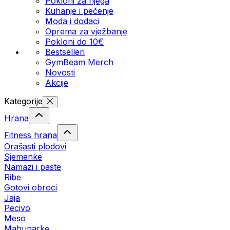
Pokloni za njega
Kuhanje i pečenje
Moda i dodaci
Oprema za vježbanje
Pokloni do 10€
Bestselleri
GymBeam Merch
Novosti
Akcije
Kategorije
Hrana
Fitness hrana
Orašasti plodovi
Sjemenke
Namazi i paste
Ribe
Gotovi obroci
Jaja
Pecivo
Meso
Mahunarke