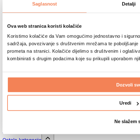
Sportske torbe
Saglasnost
Detalji
Ruksaci
Oprema prema aktivnosti
Trčanje
Ova web stranica koristi kolačiće
Borilački sportovi
Koristimo kolačiće da Vam omogućimo jednostavno i sigurno ko
Biciklizam
Joga i pilates
sadržaja, povezivanje s društvenim mrežama te poboljšanje k
Kupanje hladnom vodom
prometa na stranici. Kolačiće dijelimo s društvenim i oglaš
Plivanje
kombinirati s drugim podacima koje su prikupili uporabom nj
Planinarenje
Biohacking
Terapija crvenim svjetlom
Filteri i vrčevi za vodu
Dozvoli sv
Eko kućanstvo
Deterdženti za rublje
Uredi
Sredstva za čišćenje
Prirodna kozmetika
Ne slažem 
Gelovi za tuširanje i sapuni
Šamponi i kozmetika za kosu