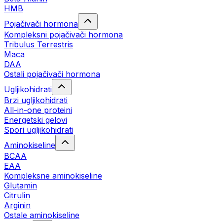
HMB
Pojačivači hormona
Kompleksni pojačivači hormona
Tribulus Terrestris
Maca
DAA
Ostali pojačivači hormona
Ugljikohidrati
Brzi ugljikohidrati
All-in-one proteini
Energetski gelovi
Spori ugljikohidrati
Aminokiseline
BCAA
EAA
Kompleksne aminokiseline
Glutamin
Citrulin
Arginin
Ostale aminokiseline