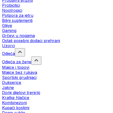
Probavni enzimi
Probiotici
Nootropici
Potpora za jetru
Biljni suplementi
Gljive
Gaming
Grčevi u nogama
Ostali posebni dodaci prehrani
Uzorci
Odjeća
Odjeća za žene
Majice i topovi
Majice bez rukava
Sportski grudnjaci
Dukserice
Jakne
Donji dijelovi trenirki
Kratke hlačice
Kombinezoni
Kupaći kostimi
Donje rublje