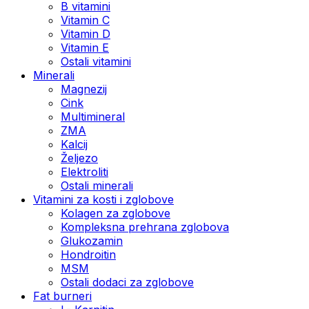
B vitamini
Vitamin C
Vitamin D
Vitamin E
Ostali vitamini
Minerali
Magnezij
Cink
Multimineral
ZMA
Kalcij
Željezo
Elektroliti
Ostali minerali
Vitamini za kosti i zglobove
Kolagen za zglobove
Kompleksna prehrana zglobova
Glukozamin
Hondroitin
MSM
Ostali dodaci za zglobove
Fat burneri