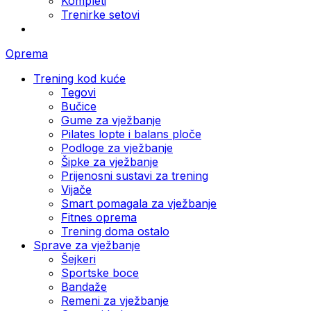
Kompleti
Trenirke setovi
Oprema
Trening kod kuće
Tegovi
Bučice
Gume za vježbanje
Pilates lopte i balans ploče
Podloge za vježbanje
Šipke za vježbanje
Prijenosni sustavi za trening
Vijače
Smart pomagala za vježbanje
Fitnes oprema
Trening doma ostalo
Sprave za vježbanje
Šejkeri
Sportske boce
Bandaže
Remeni za vježbanje