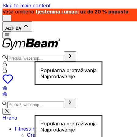
Skip to main content
Vaša omiljena
tjestenina i umaci
uz do 20 % popusta
Jezik:
BA
Popularna pretraživanja
Najprodavanije
Hrana
Popularna pretraživanja
Fitness hrana
Najprodavanije
Orašasti plodovi