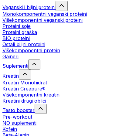
Veganski i biljni proteini
Monokomponentni veganski proteini
Višekomponentni veganski proteini
Proteini soje
Proteini graška
BIO proteini
Ostali biljni proteini
Višekomponentni protein
Gaineri
Suplementi
Kreatin
Kreatin Monohidrat
Kreatin Creapure®
Višekomponentni kreatin
Kreatini drugi oblici
Testo booster
Pre-workout
NO suplementi
Kofein
Beta-Alanin