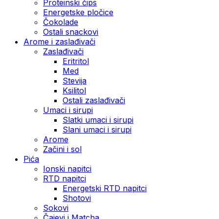
Proteinski čips
Energetske pločice
Čokolade
Ostali snackovi
Arome i zaslađivači
Zaslađivači
Eritritol
Med
Stevija
Ksilitol
Ostali zaslađivači
Umaci i sirupi
Slatki umaci i sirupi
Slani umaci i sirupi
Arome
Začini i sol
Pića
Ionski napitci
RTD napitci
Energetski RTD napitci
Shotovi
Sokovi
Čajevi i Matcha