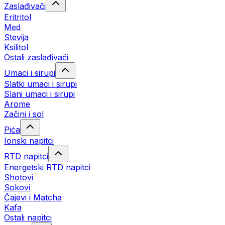
Zaslađivači
Eritritol
Med
Stevija
Ksilitol
Ostali zaslađivači
Umaci i sirupi
Slatki umaci i sirupi
Slani umaci i sirupi
Arome
Začini i sol
Pića
Ionski napitci
RTD napitci
Energetski RTD napitci
Shotovi
Sokovi
Čajevi i Matcha
Kafa
Ostali napitci