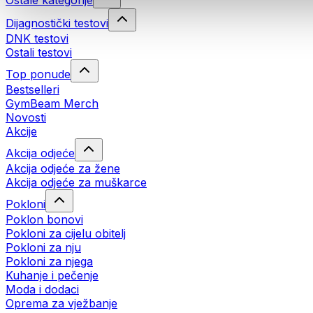
Ostale kategorije
Dijagnostički testovi
DNK testovi
Ostali testovi
Top ponude
Bestselleri
GymBeam Merch
Novosti
Akcije
Akcija odjeće
Akcija odjeće za žene
Akcija odjeće za muškarce
Pokloni
Poklon bonovi
Pokloni za cijelu obitelj
Pokloni za nju
Pokloni za njega
Kuhanje i pečenje
Moda i dodaci
Oprema za vježbanje