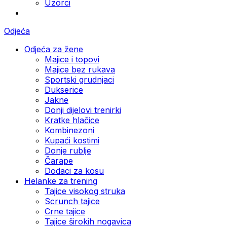
Uzorci
Odjeća
Odjeća za žene
Majice i topovi
Majice bez rukava
Sportski grudnjaci
Dukserice
Jakne
Donji dijelovi trenirki
Kratke hlačice
Kombinezoni
Kupaći kostimi
Donje rublje
Čarape
Dodaci za kosu
Helanke za trening
Tajice visokog struka
Scrunch tajice
Crne tajice
Tajice širokih nogavica