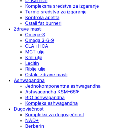
L- Karnitin
Kompleksna sredstva za izgaranje
Termo sredstva za izgaranje
Kontrola apetita
Ostali fat burneri
Zdrave masti
Omega-3
Omega 3-6-9
CLA i HCA
MCT ulje
Krill ulje
Lecitin
Riblje ulje
Ostale zdrave masti
Ashwagandha
Jednokomponentna ashwagandha
Ashwagandha KSM-66®
BIO ashwagandha
Kompleks ashwagandha
Dugovječnost
Kompleksi za dugovječnost
NAD+
Berberin