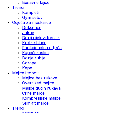
Bešavne tajice
Trendi
Kompleti
Gym setovi
Odjeća za muškarce
Dukserice
Jakne
Donji dijelovi trenirki
Kratke hlače
Funkcionalna odjeća
Kupaći kostimi
Donje rublje
Čarape
Kape
Majice i topovi
Majice bez rukava
Oversized majice
Majice dugih rukava
Crne majice
Kompresijske majice
Slim-fit majice
Trendi