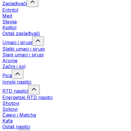
Zaslađivači
Eritritol
Med
Stevija
Ksilitol
Ostali zaslađivači
Umaci i sirupi
Slatki umaci i sirupi
Slani umaci i sirupi
Arome
Začini i sol
Pića
Ionski napitci
RTD napitci
Energetski RTD napitci
Shotovi
Sokovi
Čajevi i Matcha
Kafa
Ostali napitci