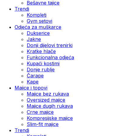
Bešavne tajice
Trendi
Kompleti
Gym setovi
Odjeća za muškarce
Dukserice
Jakne
Donji dijelovi trenirki
Kratke hlače
Funkcionalna odjeća
Kupaći kostimi
Donje rublje
Čarape
Kape
Majice i topovi
Majice bez rukava
Oversized majice
Majice dugih rukava
Crne majice
Kompresijske majice
Slim-fit majice
Trendi