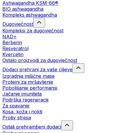
Ashwagandha KSM-66®
BIO ashwagandha
Kompleks ashwagandha
Dugovječnost
Kompleksi za dugovječnost
NAD+
Berberin
Resveratrol
Kvercetin
Ostalo proizvodi za dugovječnost
Dodaci prehrani za vaše ciljeve
Izgradnja mišićne mase
Proteini za mršavljenje
Poboljšanje performansi
Jačanje imuniteta
Podrška regeneraciji
Za spavanje
Kosa, koža i nokti
Protiv stresa
Ostali prehrambeni dodaci