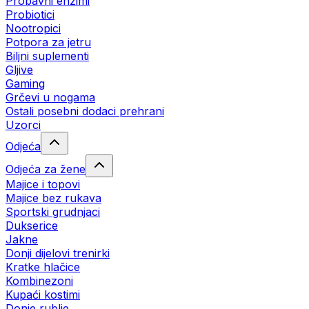
Probavni enzimi
Probiotici
Nootropici
Potpora za jetru
Biljni suplementi
Gljive
Gaming
Grčevi u nogama
Ostali posebni dodaci prehrani
Uzorci
Odjeća
Odjeća za žene
Majice i topovi
Majice bez rukava
Sportski grudnjaci
Dukserice
Jakne
Donji dijelovi trenirki
Kratke hlačice
Kombinezoni
Kupaći kostimi
Donje rublje