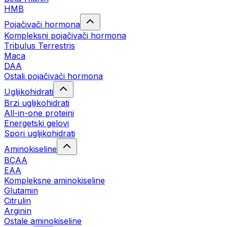
HMB
Pojačivači hormona
Kompleksni pojačivači hormona
Tribulus Terrestris
Maca
DAA
Ostali pojačivači hormona
Ugljikohidrati
Brzi ugljikohidrati
All-in-one proteini
Energetski gelovi
Spori ugljikohidrati
Aminokiseline
BCAA
EAA
Kompleksne aminokiseline
Glutamin
Citrulin
Arginin
Ostale aminokiseline