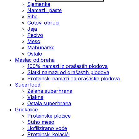
Sjemenke
Namazi i paste
Ribe
Gotovi obroci
Jaja
Pecivo
Meso
Mahunarke
Ostalo
Maslac od oraha
100% namazi iz orašastih plodova
Slatki namazi od orašastih plodova
Proteinski namazi od orašastih plodova
Superfood
Zelena superhrana
Vlakna
Ostala superhrana
Grickalice
Proteinske pločice
Suho meso
Liofilizirano voće
Proteinski kolačići