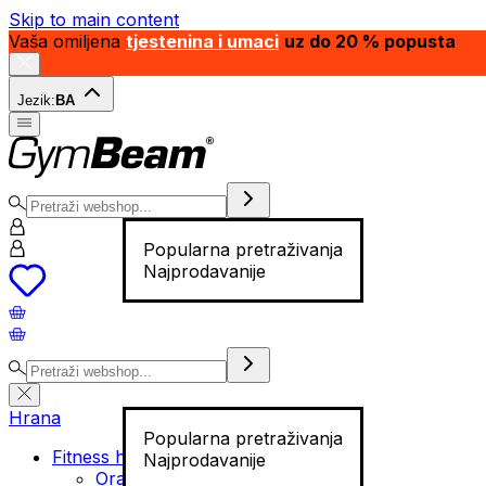
Skip to main content
Vaša omiljena
tjestenina i umaci
uz do 20 % popusta
Jezik:
BA
Popularna pretraživanja
Najprodavanije
Hrana
Popularna pretraživanja
Fitness hrana
Najprodavanije
Orašasti plodovi