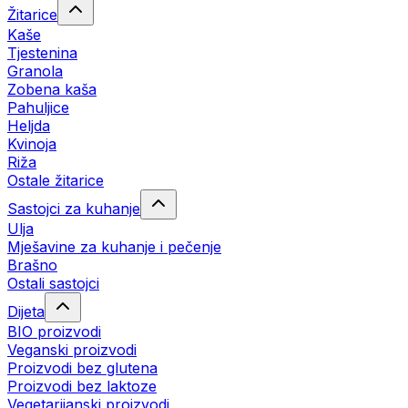
Žitarice
Kaše
Tjestenina
Granola
Zobena kaša
Pahuljice
Heljda
Kvinoja
Riža
Ostale žitarice
Sastojci za kuhanje
Ulja
Mješavine za kuhanje i pečenje
Brašno
Ostali sastojci
Dijeta
BIO proizvodi
Veganski proizvodi
Proizvodi bez glutena
Proizvodi bez laktoze
Vegetarijanski proizvodi