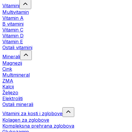
Vitamini
Multivitamin
Vitamin A
B vitamini
Vitamin C
Vitamin D
Vitamin E
Ostali vitamini
Minerali
Magnezij
Cink
Multimineral
ZMA
Kalcij
Željezo
Elektroliti
Ostali minerali
Vitamini za kosti i zglobove
Kolagen za zglobove
Kompleksna prehrana zglobova
Glukozamin