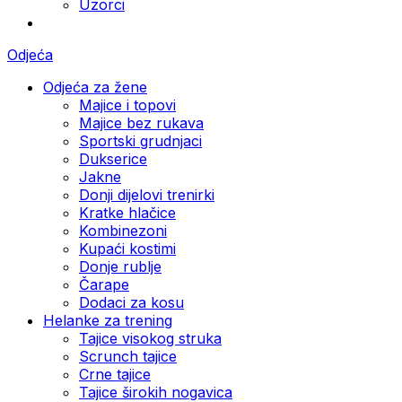
Uzorci
Odjeća
Odjeća za žene
Majice i topovi
Majice bez rukava
Sportski grudnjaci
Dukserice
Jakne
Donji dijelovi trenirki
Kratke hlačice
Kombinezoni
Kupaći kostimi
Donje rublje
Čarape
Dodaci za kosu
Helanke za trening
Tajice visokog struka
Scrunch tajice
Crne tajice
Tajice širokih nogavica