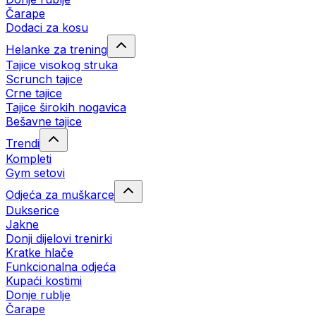
Čarape
Dodaci za kosu
Helanke za trening
Tajice visokog struka
Scrunch tajice
Crne tajice
Tajice širokih nogavica
Bešavne tajice
Trendi
Kompleti
Gym setovi
Odjeća za muškarce
Dukserice
Jakne
Donji dijelovi trenirki
Kratke hlače
Funkcionalna odjeća
Kupaći kostimi
Donje rublje
Čarape