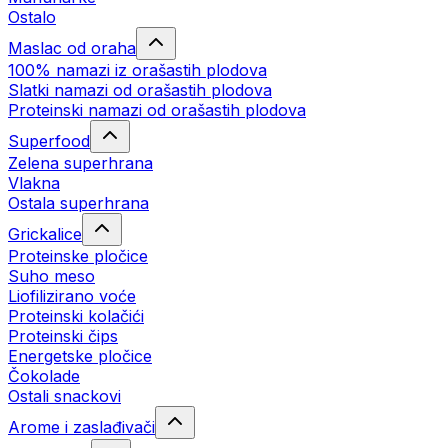
Ostalo
Maslac od oraha
100% namazi iz orašastih plodova
Slatki namazi od orašastih plodova
Proteinski namazi od orašastih plodova
Superfood
Zelena superhrana
Vlakna
Ostala superhrana
Grickalice
Proteinske pločice
Suho meso
Liofilizirano voće
Proteinski kolačići
Proteinski čips
Energetske pločice
Čokolade
Ostali snackovi
Arome i zaslađivači