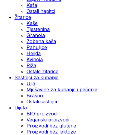
Kafa
Ostali napitci
Žitarice
Kaše
Tjestenina
Granola
Zobena kaša
Pahuljice
Heljda
Kvinoja
Riža
Ostale žitarice
Sastojci za kuhanje
Ulja
Mješavine za kuhanje i pečenje
Brašno
Ostali sastojci
Dijeta
BIO proizvodi
Veganski proizvodi
Proizvodi bez glutena
Proizvodi bez laktoze