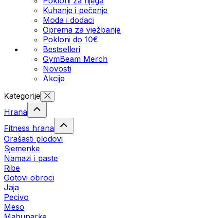
Pokloni za njega
Kuhanje i pečenje
Moda i dodaci
Oprema za vježbanje
Pokloni do 10€
Bestselleri
GymBeam Merch
Novosti
Akcije
Kategorije
Hrana
Fitness hrana
Orašasti plodovi
Sjemenke
Namazi i paste
Ribe
Gotovi obroci
Jaja
Pecivo
Meso
Mahunarke