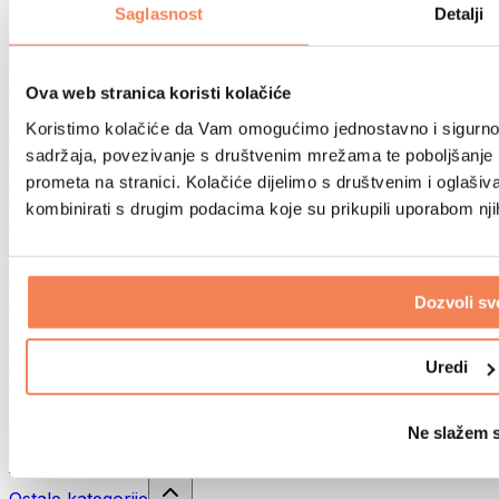
Sportske torbe
Saglasnost
Detalji
Ruksaci
Oprema prema aktivnosti
Trčanje
Ova web stranica koristi kolačiće
Borilački sportovi
Koristimo kolačiće da Vam omogućimo jednostavno i sigurno ko
Biciklizam
Joga i pilates
sadržaja, povezivanje s društvenim mrežama te poboljšanje k
Kupanje hladnom vodom
prometa na stranici. Kolačiće dijelimo s društvenim i oglaš
Plivanje
kombinirati s drugim podacima koje su prikupili uporabom nj
Planinarenje
Biohacking
Terapija crvenim svjetlom
Filteri i vrčevi za vodu
Dozvoli sv
Eko kućanstvo
Deterdženti za rublje
Uredi
Sredstva za čišćenje
Prirodna kozmetika
Ne slažem 
Gelovi za tuširanje i sapuni
Šamponi i kozmetika za kosu