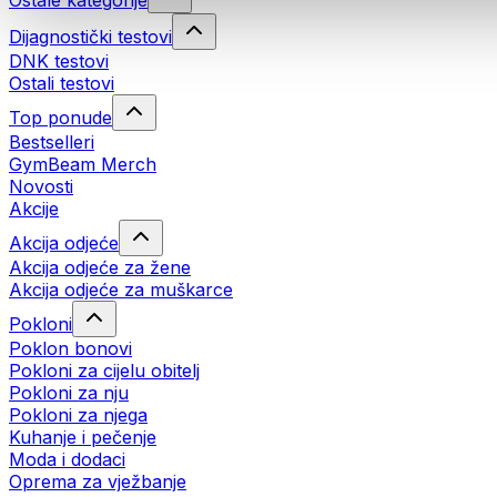
Ostale kategorije
Dijagnostički testovi
DNK testovi
Ostali testovi
Top ponude
Bestselleri
GymBeam Merch
Novosti
Akcije
Akcija odjeće
Akcija odjeće za žene
Akcija odjeće za muškarce
Pokloni
Poklon bonovi
Pokloni za cijelu obitelj
Pokloni za nju
Pokloni za njega
Kuhanje i pečenje
Moda i dodaci
Oprema za vježbanje