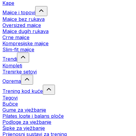
Kape
Majice i topovi
Majice bez rukava
Oversized majice
Majice dugih rukava
Crne majice
Kompresijske majice
Slim-fit majice
Trendi
Kompleti
Trenirke setovi
Oprema
Trening kod kuće
Tegovi
Bučice
Gume za vježbanje
Pilates lopte i balans ploče
Podloge za vježbanje
Šipke za vježbanje
Prijenosni sustavi za trening