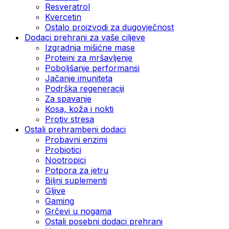
Resveratrol
Kvercetin
Ostalo proizvodi za dugovječnost
Dodaci prehrani za vaše ciljeve
Izgradnja mišićne mase
Proteini za mršavljenje
Poboljšanje performansi
Jačanje imuniteta
Podrška regeneraciji
Za spavanje
Kosa, koža i nokti
Protiv stresa
Ostali prehrambeni dodaci
Probavni enzimi
Probiotici
Nootropici
Potpora za jetru
Biljni suplementi
Gljive
Gaming
Grčevi u nogama
Ostali posebni dodaci prehrani