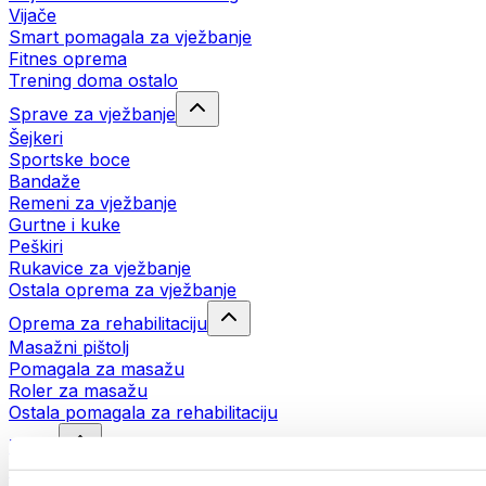
Vijače
Smart pomagala za vježbanje
Fitnes oprema
Trening doma ostalo
Sprave za vježbanje
Šejkeri
Sportske boce
Bandaže
Remeni za vježbanje
Gurtne i kuke
Peškiri
Rukavice za vježbanje
Ostala oprema za vježbanje
Oprema za rehabilitaciju
Masažni pištolj
Pomagala za masažu
Roler za masažu
Ostala pomagala za rehabilitaciju
Torbe
Torbe za hranu