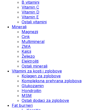
B vitamini
Vitamin C
Vitamin D
Vitamin E
Ostali vitamini
Minerali
Magnezij
Cink
Multimineral
ZMA
Kalcij
Željezo
Elektroliti
Ostali minerali
Vitamini za kosti i zglobove
Kolagen za zglobove
Kompleksna prehrana zglobova
Glukozamin
Hondroitin
MSM
Ostali dodaci za zglobove
Fat burneri