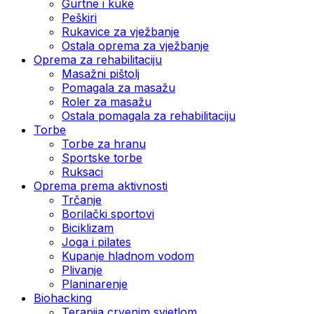
Gurtne i kuke
Peškiri
Rukavice za vježbanje
Ostala oprema za vježbanje
Oprema za rehabilitaciju
Masažni pištolj
Pomagala za masažu
Roler za masažu
Ostala pomagala za rehabilitaciju
Torbe
Torbe za hranu
Sportske torbe
Ruksaci
Oprema prema aktivnosti
Trčanje
Borilački sportovi
Biciklizam
Joga i pilates
Kupanje hladnom vodom
Plivanje
Planinarenje
Biohacking
Terapija crvenim svjetlom