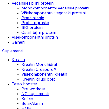
Veganski i biljni proteini
Monokomponentni veganski proteini
Višekomponentni veganski proteini
Proteini soje
Proteini graška
BIO proteini
Ostali biljni proteini
Višekomponentni protein
Gaineri
Suplementi
Kreatin
Kreatin Monohidrat
Kreatin Creapure®
Višekomponentni kreatin
Kreatini drugi oblici
Testo booster
Pre-workout
NO suplementi
Kofein
Beta-Alanin
HMB