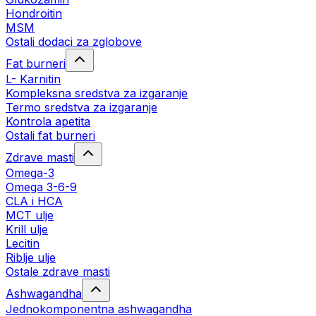
Hondroitin
MSM
Ostali dodaci za zglobove
Fat burneri
L- Karnitin
Kompleksna sredstva za izgaranje
Termo sredstva za izgaranje
Kontrola apetita
Ostali fat burneri
Zdrave masti
Omega-3
Omega 3-6-9
CLA i HCA
MCT ulje
Krill ulje
Lecitin
Riblje ulje
Ostale zdrave masti
Ashwagandha
Jednokomponentna ashwagandha