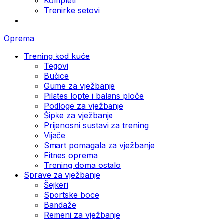
Kompleti
Trenirke setovi
Oprema
Trening kod kuće
Tegovi
Bučice
Gume za vježbanje
Pilates lopte i balans ploče
Podloge za vježbanje
Šipke za vježbanje
Prijenosni sustavi za trening
Vijače
Smart pomagala za vježbanje
Fitnes oprema
Trening doma ostalo
Sprave za vježbanje
Šejkeri
Sportske boce
Bandaže
Remeni za vježbanje