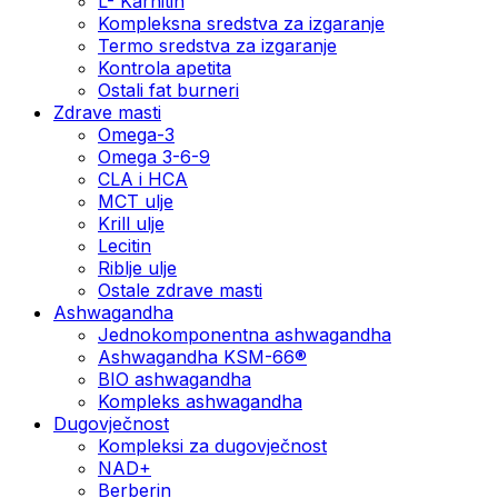
L- Karnitin
Kompleksna sredstva za izgaranje
Termo sredstva za izgaranje
Kontrola apetita
Ostali fat burneri
Zdrave masti
Omega-3
Omega 3-6-9
CLA i HCA
MCT ulje
Krill ulje
Lecitin
Riblje ulje
Ostale zdrave masti
Ashwagandha
Jednokomponentna ashwagandha
Ashwagandha KSM-66®
BIO ashwagandha
Kompleks ashwagandha
Dugovječnost
Kompleksi za dugovječnost
NAD+
Berberin