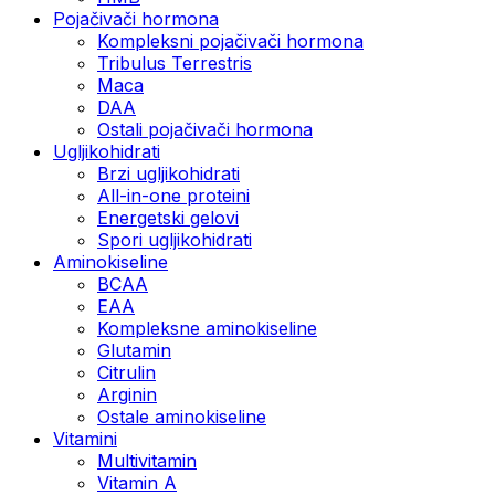
Pojačivači hormona
Kompleksni pojačivači hormona
Tribulus Terrestris
Maca
DAA
Ostali pojačivači hormona
Ugljikohidrati
Brzi ugljikohidrati
All-in-one proteini
Energetski gelovi
Spori ugljikohidrati
Aminokiseline
BCAA
EAA
Kompleksne aminokiseline
Glutamin
Citrulin
Arginin
Ostale aminokiseline
Vitamini
Multivitamin
Vitamin A