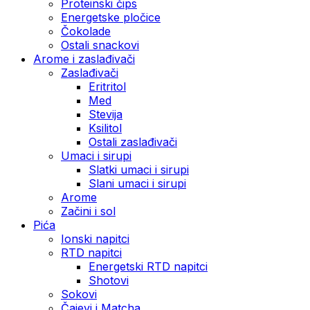
Proteinski čips
Energetske pločice
Čokolade
Ostali snackovi
Arome i zaslađivači
Zaslađivači
Eritritol
Med
Stevija
Ksilitol
Ostali zaslađivači
Umaci i sirupi
Slatki umaci i sirupi
Slani umaci i sirupi
Arome
Začini i sol
Pića
Ionski napitci
RTD napitci
Energetski RTD napitci
Shotovi
Sokovi
Čajevi i Matcha