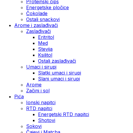
Proteinski čips
Energetske pločice
Čokolade
Ostali snackovi
Arome i zaslađivači
Zaslađivači
Eritritol
Med
Stevija
Ksilitol
Ostali zaslađivači
Umaci i sirupi
Slatki umaci i sirupi
Slani umaci i sirupi
Arome
Začini i sol
Pića
Ionski napitci
RTD napitci
Energetski RTD napitci
Shotovi
Sokovi
Čajevi i Matcha