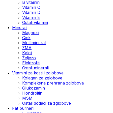
B vitamini
Vitamin C
Vitamin D
Vitamin E
Ostali vitamini
Minerali
Magnezij
Cink
Multimineral
ZMA
Kalcij
Željezo
Elektroliti
Ostali minerali
Vitamini za kosti i zglobove
Kolagen za zglobove
Kompleksna prehrana zglobova
Glukozamin
Hondroitin
MSM
Ostali dodaci za zglobove
Fat burneri