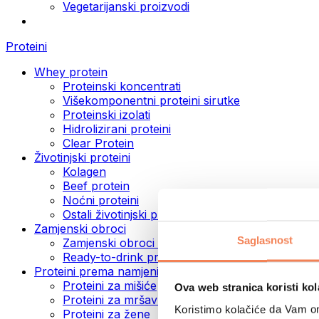
Vegetarijanski proizvodi
Proteini
Whey protein
Proteinski koncentrati
Višekomponentni proteini sirutke
Proteinski izolati
Hidrolizirani proteini
Clear Protein
Životinjski proteini
Kolagen
Beef protein
Noćni proteini
Ostali životinjski proteini
Zamjenski obroci
Saglasnost
Zamjenski obroci u prahu
Ready-to-drink proteinski napici
Proteini prema namjeni
Proteini za mišiće
Ova web stranica koristi kol
Proteini za mršavljenje
Koristimo kolačiće da Vam om
Proteini za žene