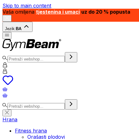
Skip to main content
Vaša omiljena
tjestenina i umaci
uz do 20 % popusta
Jezik:
BA
Hrana
Fitness hrana
Orašasti plodovi