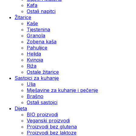
Kafa
Ostali napitci
Žitarice
Kaše
Tjestenina
Granola
Zobena kaša
Pahuljice
Heljda
Kvinoja
Riža
Ostale žitarice
Sastojci za kuhanje
Ulja
Mješavine za kuhanje i pečenje
Brašno
Ostali sastojci
Dijeta
BIO proizvodi
Veganski proizvodi
Proizvodi bez glutena
Proizvodi bez laktoze