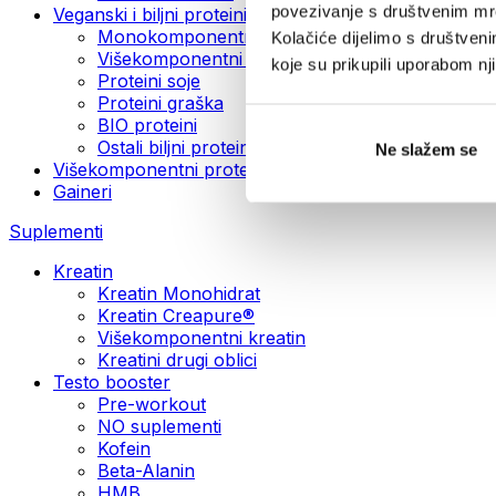
povezivanje s društvenim mre
Veganski i biljni proteini
Monokomponentni veganski proteini
Kolačiće dijelimo s društven
Višekomponentni veganski proteini
koje su prikupili uporabom n
Proteini soje
Proteini graška
BIO proteini
Ostali biljni proteini
Ne slažem se
Višekomponentni protein
Gaineri
Suplementi
Kreatin
Kreatin Monohidrat
Kreatin Creapure®
Višekomponentni kreatin
Kreatini drugi oblici
Testo booster
Pre-workout
NO suplementi
Kofein
Beta-Alanin
HMB