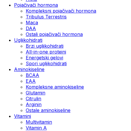
Pojačivači hormona
Kompleksni pojačivači hormona
Tribulus Terrestris
Maca
DAA
Ostali pojačivači hormona
Ugljikohidrati
Brzi ugljikohidrati
All-in-one proteini
Energetski gelovi
Spori ugljikohidrati
Aminokiseline
BCAA
EAA
Kompleksne aminokiseline
Glutamin
Citrulin
Arginin
Ostale aminokiseline
Vitamini
Multivitamin
Vitamin A