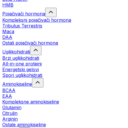
HMB
Pojačivači hormona
Kompleksni pojačivači hormona
Tribulus Terrestris
Maca
DAA
Ostali pojačivači hormona
Ugljikohidrati
Brzi ugljikohidrati
All-in-one proteini
Energetski gelovi
Spori ugljikohidrati
Aminokiseline
BCAA
EAA
Kompleksne aminokiseline
Glutamin
Citrulin
Arginin
Ostale aminokiseline