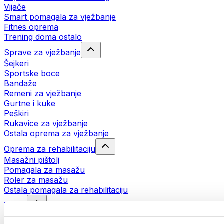
Vijače
Smart pomagala za vježbanje
Fitnes oprema
Trening doma ostalo
Sprave za vježbanje
Šejkeri
Sportske boce
Bandaže
Remeni za vježbanje
Gurtne i kuke
Peškiri
Rukavice za vježbanje
Ostala oprema za vježbanje
Oprema za rehabilitaciju
Masažni pištolj
Pomagala za masažu
Roler za masažu
Ostala pomagala za rehabilitaciju
Torbe
Torbe za hranu