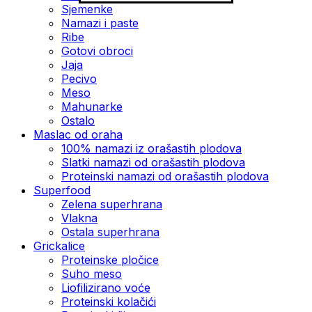
Sjemenke
Namazi i paste
Ribe
Gotovi obroci
Jaja
Pecivo
Meso
Mahunarke
Ostalo
Maslac od oraha
100% namazi iz orašastih plodova
Slatki namazi od orašastih plodova
Proteinski namazi od orašastih plodova
Superfood
Zelena superhrana
Vlakna
Ostala superhrana
Grickalice
Proteinske pločice
Suho meso
Liofilizirano voće
Proteinski kolačići