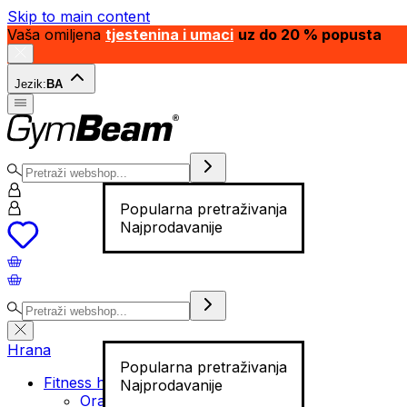
Skip to main content
Vaša omiljena
tjestenina i umaci
uz do 20 % popusta
Jezik:
BA
Popularna pretraživanja
Najprodavanije
Hrana
Popularna pretraživanja
Fitness hrana
Najprodavanije
Orašasti plodovi