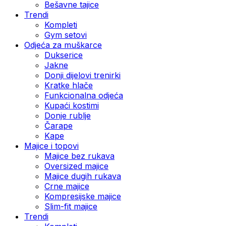
Bešavne tajice
Trendi
Kompleti
Gym setovi
Odjeća za muškarce
Dukserice
Jakne
Donji dijelovi trenirki
Kratke hlače
Funkcionalna odjeća
Kupaći kostimi
Donje rublje
Čarape
Kape
Majice i topovi
Majice bez rukava
Oversized majice
Majice dugih rukava
Crne majice
Kompresijske majice
Slim-fit majice
Trendi