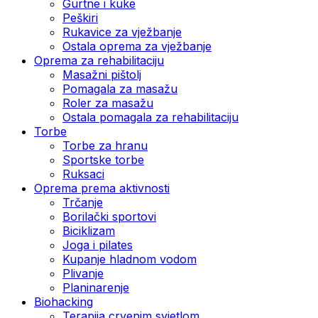
Gurtne i kuke
Peškiri
Rukavice za vježbanje
Ostala oprema za vježbanje
Oprema za rehabilitaciju
Masažni pištolj
Pomagala za masažu
Roler za masažu
Ostala pomagala za rehabilitaciju
Torbe
Torbe za hranu
Sportske torbe
Ruksaci
Oprema prema aktivnosti
Trčanje
Borilački sportovi
Biciklizam
Joga i pilates
Kupanje hladnom vodom
Plivanje
Planinarenje
Biohacking
Terapija crvenim svjetlom