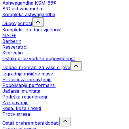
Ashwagandha KSM-66®
BIO ashwagandha
Kompleks ashwagandha
Dugovječnost
Kompleksi za dugovječnost
NAD+
Berberin
Resveratrol
Kvercetin
Ostalo proizvodi za dugovječnost
Dodaci prehrani za vaše ciljeve
Izgradnja mišićne mase
Proteini za mršavljenje
Poboljšanje performansi
Jačanje imuniteta
Podrška regeneraciji
Za spavanje
Kosa, koža i nokti
Protiv stresa
Ostali prehrambeni dodaci