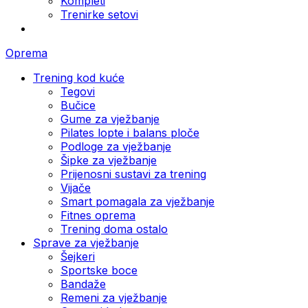
Kompleti
Trenirke setovi
Oprema
Trening kod kuće
Tegovi
Bučice
Gume za vježbanje
Pilates lopte i balans ploče
Podloge za vježbanje
Šipke za vježbanje
Prijenosni sustavi za trening
Vijače
Smart pomagala za vježbanje
Fitnes oprema
Trening doma ostalo
Sprave za vježbanje
Šejkeri
Sportske boce
Bandaže
Remeni za vježbanje