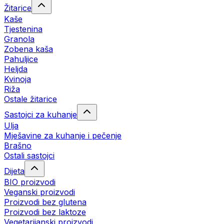
Žitarice
Kaše
Tjestenina
Granola
Zobena kaša
Pahuljice
Heljda
Kvinoja
Riža
Ostale žitarice
Sastojci za kuhanje
Ulja
Mješavine za kuhanje i pečenje
Brašno
Ostali sastojci
Dijeta
BIO proizvodi
Veganski proizvodi
Proizvodi bez glutena
Proizvodi bez laktoze
Vegetarijanski proizvodi