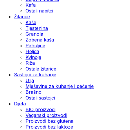
Kafa
Ostali napitci
Žitarice
Kaše
Tjestenina
Granola
Zobena kaša
Pahuljice
Heljda
Kvinoja
Riža
Ostale žitarice
Sastojci za kuhanje
Ulja
Mješavine za kuhanje i pečenje
Brašno
Ostali sastojci
Dijeta
BIO proizvodi
Veganski proizvodi
Proizvodi bez glutena
Proizvodi bez laktoze