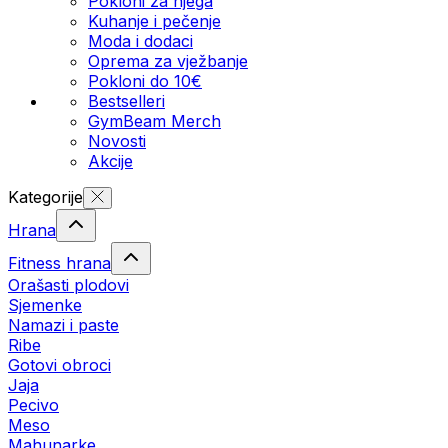
Pokloni za njega
Kuhanje i pečenje
Moda i dodaci
Oprema za vježbanje
Pokloni do 10€
Bestselleri
GymBeam Merch
Novosti
Akcije
Kategorije
Hrana
Fitness hrana
Orašasti plodovi
Sjemenke
Namazi i paste
Ribe
Gotovi obroci
Jaja
Pecivo
Meso
Mahunarke