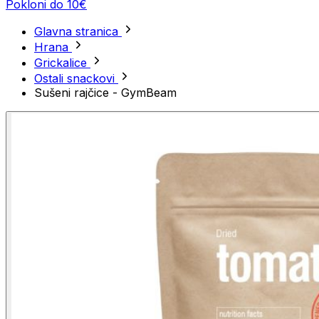
Pokloni do 10€
Glavna stranica
Hrana
Grickalice
Ostali snackovi
Sušeni rajčice - GymBeam