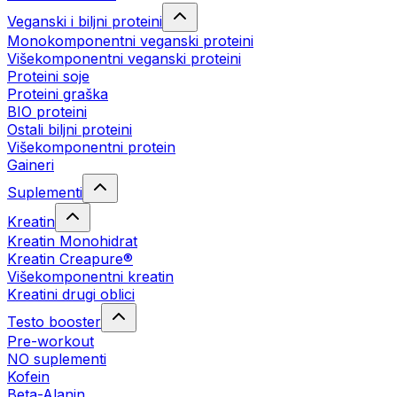
Veganski i biljni proteini
Monokomponentni veganski proteini
Višekomponentni veganski proteini
Proteini soje
Proteini graška
BIO proteini
Ostali biljni proteini
Višekomponentni protein
Gaineri
Suplementi
Kreatin
Kreatin Monohidrat
Kreatin Creapure®
Višekomponentni kreatin
Kreatini drugi oblici
Testo booster
Pre-workout
NO suplementi
Kofein
Beta-Alanin