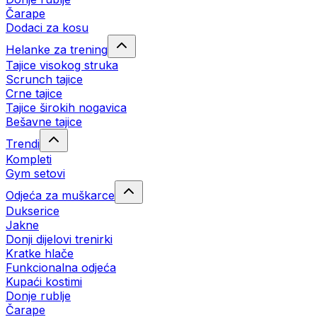
Čarape
Dodaci za kosu
Helanke za trening
Tajice visokog struka
Scrunch tajice
Crne tajice
Tajice širokih nogavica
Bešavne tajice
Trendi
Kompleti
Gym setovi
Odjeća za muškarce
Dukserice
Jakne
Donji dijelovi trenirki
Kratke hlače
Funkcionalna odjeća
Kupaći kostimi
Donje rublje
Čarape