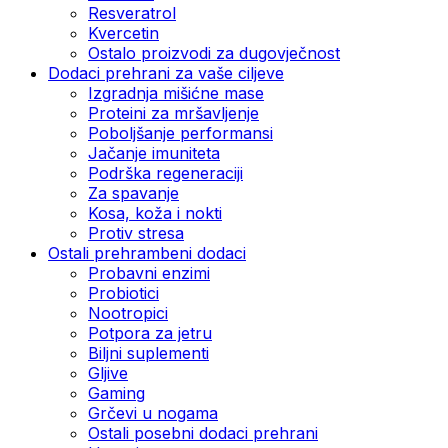
Resveratrol
Kvercetin
Ostalo proizvodi za dugovječnost
Dodaci prehrani za vaše ciljeve
Izgradnja mišićne mase
Proteini za mršavljenje
Poboljšanje performansi
Jačanje imuniteta
Podrška regeneraciji
Za spavanje
Kosa, koža i nokti
Protiv stresa
Ostali prehrambeni dodaci
Probavni enzimi
Probiotici
Nootropici
Potpora za jetru
Biljni suplementi
Gljive
Gaming
Grčevi u nogama
Ostali posebni dodaci prehrani