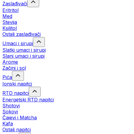
Zaslađivači
Eritritol
Med
Stevija
Ksilitol
Ostali zaslađivači
Umaci i sirupi
Slatki umaci i sirupi
Slani umaci i sirupi
Arome
Začini i sol
Pića
Ionski napitci
RTD napitci
Energetski RTD napitci
Shotovi
Sokovi
Čajevi i Matcha
Kafa
Ostali napitci