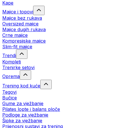
Kape
Majice i topovi
Majice bez rukava
Oversized majice
Majice dugih rukava
Crne majice
Kompresijske majice
Slim-fit majice
Trendi
Kompleti
Trenirke setovi
Oprema
Trening kod kuće
Tegovi
Bučice
Gume za vježbanje
Pilates lopte i balans ploče
Podloge za vježbanje
Šipke za vježbanje
Prijenosni sustavi za trening