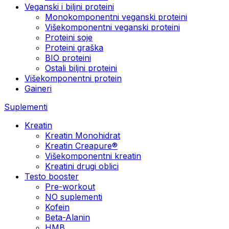
Veganski i biljni proteini
Monokomponentni veganski proteini
Višekomponentni veganski proteini
Proteini soje
Proteini graška
BIO proteini
Ostali biljni proteini
Višekomponentni protein
Gaineri
Suplementi
Kreatin
Kreatin Monohidrat
Kreatin Creapure®
Višekomponentni kreatin
Kreatini drugi oblici
Testo booster
Pre-workout
NO suplementi
Kofein
Beta-Alanin
HMB