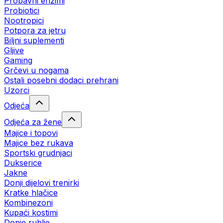
Probavni enzimi
Probiotici
Nootropici
Potpora za jetru
Biljni suplementi
Gljive
Gaming
Grčevi u nogama
Ostali posebni dodaci prehrani
Uzorci
Odjeća
Odjeća za žene
Majice i topovi
Majice bez rukava
Sportski grudnjaci
Dukserice
Jakne
Donji dijelovi trenirki
Kratke hlačice
Kombinezoni
Kupaći kostimi
Donje rublje