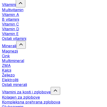
Vitamini
Multivitamin
Vitamin A
B vitamini
Vitamin C
Vitamin D
Vitamin E
Ostali vitamini
Minerali
Magnezij
Cink
Multimineral
ZMA
Kalcij
Željezo
Elektroliti
Ostali minerali
Vitamini za kosti i zglobove
Kolagen za zglobove
Kompleksna prehrana zglobova
Glukozamin