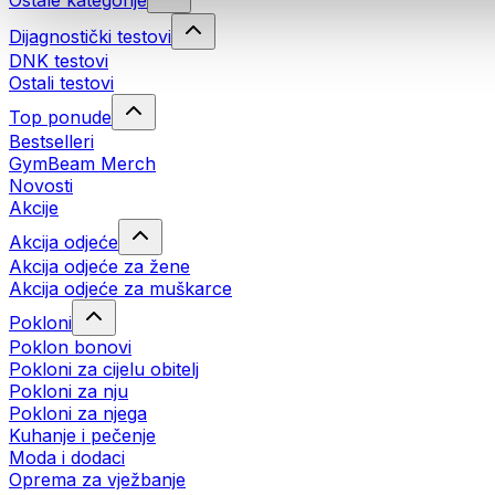
Ostale kategorije
Dijagnostički testovi
DNK testovi
Ostali testovi
Top ponude
Bestselleri
GymBeam Merch
Novosti
Akcije
Akcija odjeće
Akcija odjeće za žene
Akcija odjeće za muškarce
Pokloni
Poklon bonovi
Pokloni za cijelu obitelj
Pokloni za nju
Pokloni za njega
Kuhanje i pečenje
Moda i dodaci
Oprema za vježbanje