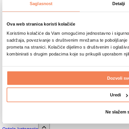
Sportske torbe
Saglasnost
Detalji
Ruksaci
Oprema prema aktivnosti
Trčanje
Ova web stranica koristi kolačiće
Borilački sportovi
Koristimo kolačiće da Vam omogućimo jednostavno i sigurno ko
Biciklizam
Joga i pilates
sadržaja, povezivanje s društvenim mrežama te poboljšanje k
Kupanje hladnom vodom
prometa na stranici. Kolačiće dijelimo s društvenim i oglaš
Plivanje
kombinirati s drugim podacima koje su prikupili uporabom nj
Planinarenje
Biohacking
Terapija crvenim svjetlom
Filteri i vrčevi za vodu
Dozvoli sv
Eko kućanstvo
Deterdženti za rublje
Uredi
Sredstva za čišćenje
Prirodna kozmetika
Ne slažem 
Gelovi za tuširanje i sapuni
Šamponi i kozmetika za kosu