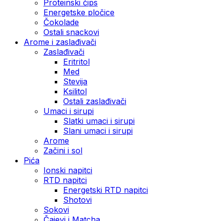
Proteinski čips
Energetske pločice
Čokolade
Ostali snackovi
Arome i zaslađivači
Zaslađivači
Eritritol
Med
Stevija
Ksilitol
Ostali zaslađivači
Umaci i sirupi
Slatki umaci i sirupi
Slani umaci i sirupi
Arome
Začini i sol
Pića
Ionski napitci
RTD napitci
Energetski RTD napitci
Shotovi
Sokovi
Čajevi i Matcha