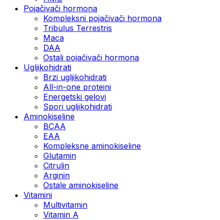
Pojačivači hormona
Kompleksni pojačivači hormona
Tribulus Terrestris
Maca
DAA
Ostali pojačivači hormona
Ugljikohidrati
Brzi ugljikohidrati
All-in-one proteini
Energetski gelovi
Spori ugljikohidrati
Aminokiseline
BCAA
EAA
Kompleksne aminokiseline
Glutamin
Citrulin
Arginin
Ostale aminokiseline
Vitamini
Multivitamin
Vitamin A