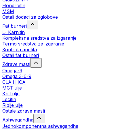
Hondroitin
MSM
Ostali dodaci za zglobove
Fat burneri
L- Karnitin
Kompleksna sredstva za izgaranje
Termo sredstva za izgaranje
Kontrola apetita
Ostali fat burneri
Zdrave masti
Omega-3
Omega 3-6-9
CLA i HCA
MCT ulje
Krill ulje
Lecitin
Riblje ulje
Ostale zdrave masti
Ashwagandha
Jednokomponentna ashwagandha