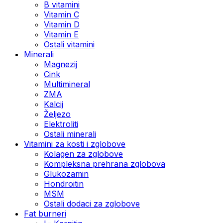
B vitamini
Vitamin C
Vitamin D
Vitamin E
Ostali vitamini
Minerali
Magnezij
Cink
Multimineral
ZMA
Kalcij
Željezo
Elektroliti
Ostali minerali
Vitamini za kosti i zglobove
Kolagen za zglobove
Kompleksna prehrana zglobova
Glukozamin
Hondroitin
MSM
Ostali dodaci za zglobove
Fat burneri