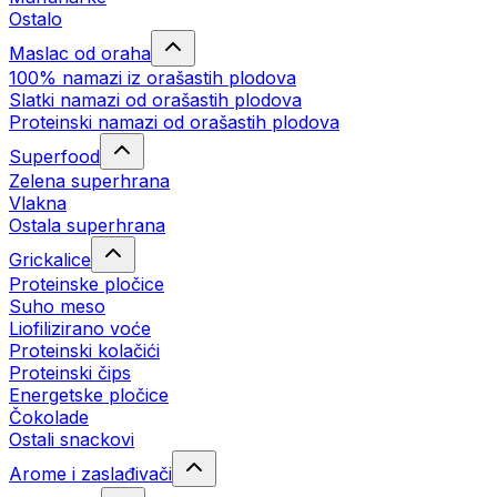
Ostalo
Maslac od oraha
100% namazi iz orašastih plodova
Slatki namazi od orašastih plodova
Proteinski namazi od orašastih plodova
Superfood
Zelena superhrana
Vlakna
Ostala superhrana
Grickalice
Proteinske pločice
Suho meso
Liofilizirano voće
Proteinski kolačići
Proteinski čips
Energetske pločice
Čokolade
Ostali snackovi
Arome i zaslađivači