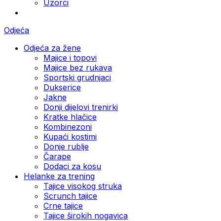
Uzorci
Odjeća
Odjeća za žene
Majice i topovi
Majice bez rukava
Sportski grudnjaci
Dukserice
Jakne
Donji dijelovi trenirki
Kratke hlačice
Kombinezoni
Kupaći kostimi
Donje rublje
Čarape
Dodaci za kosu
Helanke za trening
Tajice visokog struka
Scrunch tajice
Crne tajice
Tajice širokih nogavica