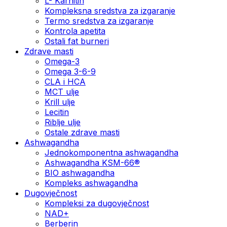
L- Karnitin
Kompleksna sredstva za izgaranje
Termo sredstva za izgaranje
Kontrola apetita
Ostali fat burneri
Zdrave masti
Omega-3
Omega 3-6-9
CLA i HCA
MCT ulje
Krill ulje
Lecitin
Riblje ulje
Ostale zdrave masti
Ashwagandha
Jednokomponentna ashwagandha
Ashwagandha KSM-66®
BIO ashwagandha
Kompleks ashwagandha
Dugovječnost
Kompleksi za dugovječnost
NAD+
Berberin