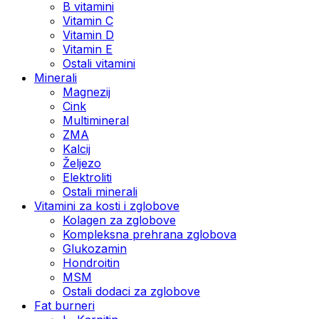
B vitamini
Vitamin C
Vitamin D
Vitamin E
Ostali vitamini
Minerali
Magnezij
Cink
Multimineral
ZMA
Kalcij
Željezo
Elektroliti
Ostali minerali
Vitamini za kosti i zglobove
Kolagen za zglobove
Kompleksna prehrana zglobova
Glukozamin
Hondroitin
MSM
Ostali dodaci za zglobove
Fat burneri