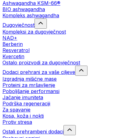
Ashwagandha KSM-66®
BIO ashwagandha
Kompleks ashwagandha
Dugovječnost
Kompleksi za dugovječnost
NAD+
Berberin
Resveratrol
Kvercetin
Ostalo proizvodi za dugovječnost
Dodaci prehrani za vaše ciljeve
Izgradnja mišićne mase
Proteini za mršavljenje
Poboljšanje performansi
Jačanje imuniteta
Podrška regeneraciji
Za spavanje
Kosa, koža i nokti
Protiv stresa
Ostali prehrambeni dodaci