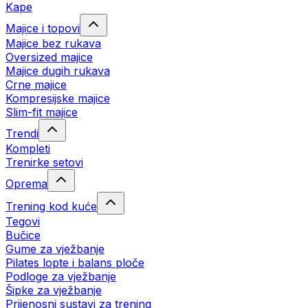
Kape
Majice i topovi
Majice bez rukava
Oversized majice
Majice dugih rukava
Crne majice
Kompresijske majice
Slim-fit majice
Trendi
Kompleti
Trenirke setovi
Oprema
Trening kod kuće
Tegovi
Bučice
Gume za vježbanje
Pilates lopte i balans ploče
Podloge za vježbanje
Šipke za vježbanje
Prijenosni sustavi za trening