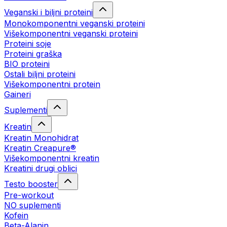
Veganski i biljni proteini
Monokomponentni veganski proteini
Višekomponentni veganski proteini
Proteini soje
Proteini graška
BIO proteini
Ostali biljni proteini
Višekomponentni protein
Gaineri
Suplementi
Kreatin
Kreatin Monohidrat
Kreatin Creapure®
Višekomponentni kreatin
Kreatini drugi oblici
Testo booster
Pre-workout
NO suplementi
Kofein
Beta-Alanin