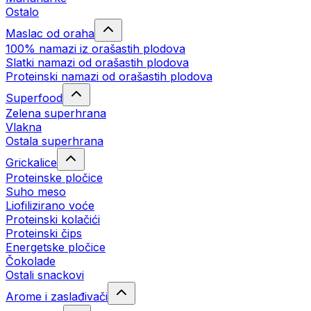
Ostalo
Maslac od oraha
100% namazi iz orašastih plodova
Slatki namazi od orašastih plodova
Proteinski namazi od orašastih plodova
Superfood
Zelena superhrana
Vlakna
Ostala superhrana
Grickalice
Proteinske pločice
Suho meso
Liofilizirano voće
Proteinski kolačići
Proteinski čips
Energetske pločice
Čokolade
Ostali snackovi
Arome i zaslađivači