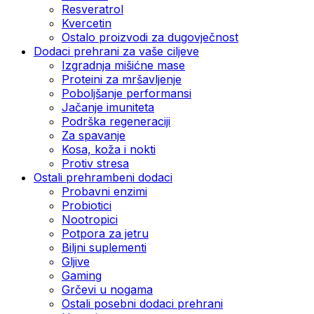
Resveratrol
Kvercetin
Ostalo proizvodi za dugovječnost
Dodaci prehrani za vaše ciljeve
Izgradnja mišićne mase
Proteini za mršavljenje
Poboljšanje performansi
Jačanje imuniteta
Podrška regeneraciji
Za spavanje
Kosa, koža i nokti
Protiv stresa
Ostali prehrambeni dodaci
Probavni enzimi
Probiotici
Nootropici
Potpora za jetru
Biljni suplementi
Gljive
Gaming
Grčevi u nogama
Ostali posebni dodaci prehrani