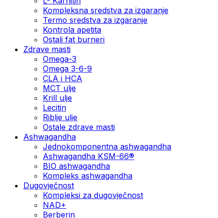
L- Karnitin
Kompleksna sredstva za izgaranje
Termo sredstva za izgaranje
Kontrola apetita
Ostali fat burneri
Zdrave masti
Omega-3
Omega 3-6-9
CLA i HCA
MCT ulje
Krill ulje
Lecitin
Riblje ulje
Ostale zdrave masti
Ashwagandha
Jednokomponentna ashwagandha
Ashwagandha KSM-66®
BIO ashwagandha
Kompleks ashwagandha
Dugovječnost
Kompleksi za dugovječnost
NAD+
Berberin