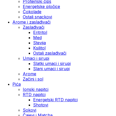
Proteinski čips
Energetske pločice
Čokolade
Ostali snackovi
Arome i zaslađivači
Zaslađivači
Eritritol
Med
Stevija
Ksilitol
Ostali zaslađivači
Umaci i sirupi
Slatki umaci i sirupi
Slani umaci i sirupi
Arome
Začini i sol
Pića
Ionski napitci
RTD napitci
Energetski RTD napitci
Shotovi
Sokovi
Čajevi i Matcha