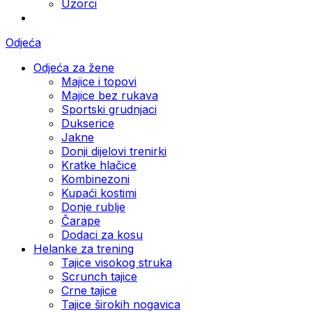
Uzorci
Odjeća
Odjeća za žene
Majice i topovi
Majice bez rukava
Sportski grudnjaci
Dukserice
Jakne
Donji dijelovi trenirki
Kratke hlačice
Kombinezoni
Kupaći kostimi
Donje rublje
Čarape
Dodaci za kosu
Helanke za trening
Tajice visokog struka
Scrunch tajice
Crne tajice
Tajice širokih nogavica