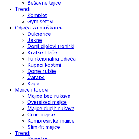
Bešavne tajice
Trendi
Kompleti
Gym setovi
Odjeća za muškarce
Dukserice
Jakne
Donji dijelovi trenirki
Kratke hlače
Funkcionalna odjeća
Kupaći kostimi
Donje rublje
Čarape
Kape
Majice i topovi
Majice bez rukava
Oversized majice
Majice dugih rukava
Crne majice
Kompresijske majice
Slim-fit majice
Trendi