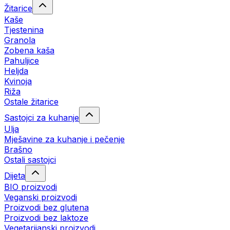
Žitarice
Kaše
Tjestenina
Granola
Zobena kaša
Pahuljice
Heljda
Kvinoja
Riža
Ostale žitarice
Sastojci za kuhanje
Ulja
Mješavine za kuhanje i pečenje
Brašno
Ostali sastojci
Dijeta
BIO proizvodi
Veganski proizvodi
Proizvodi bez glutena
Proizvodi bez laktoze
Vegetarijanski proizvodi