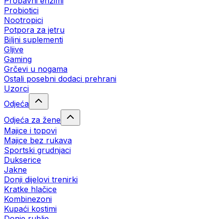
Probavni enzimi
Probiotici
Nootropici
Potpora za jetru
Biljni suplementi
Gljive
Gaming
Grčevi u nogama
Ostali posebni dodaci prehrani
Uzorci
Odjeća
Odjeća za žene
Majice i topovi
Majice bez rukava
Sportski grudnjaci
Dukserice
Jakne
Donji dijelovi trenirki
Kratke hlačice
Kombinezoni
Kupaći kostimi
Donje rublje