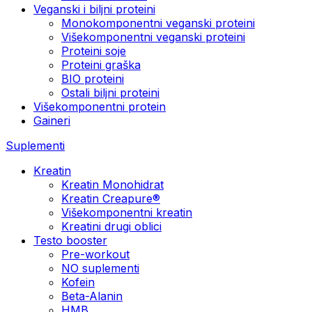
Veganski i biljni proteini
Monokomponentni veganski proteini
Višekomponentni veganski proteini
Proteini soje
Proteini graška
BIO proteini
Ostali biljni proteini
Višekomponentni protein
Gaineri
Suplementi
Kreatin
Kreatin Monohidrat
Kreatin Creapure®
Višekomponentni kreatin
Kreatini drugi oblici
Testo booster
Pre-workout
NO suplementi
Kofein
Beta-Alanin
HMB