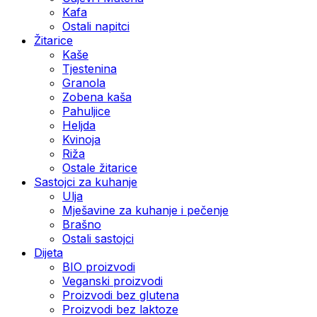
Kafa
Ostali napitci
Žitarice
Kaše
Tjestenina
Granola
Zobena kaša
Pahuljice
Heljda
Kvinoja
Riža
Ostale žitarice
Sastojci za kuhanje
Ulja
Mješavine za kuhanje i pečenje
Brašno
Ostali sastojci
Dijeta
BIO proizvodi
Veganski proizvodi
Proizvodi bez glutena
Proizvodi bez laktoze