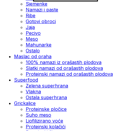
Sjemenke
Namazi i paste
Ribe
Gotovi obroci
Jaja
Pecivo
Meso
Mahunarke
Ostalo
Maslac od oraha
100% namazi iz orašastih plodova
Slatki namazi od orašastih plodova
Proteinski namazi od orašastih plodova
Superfood
Zelena superhrana
Vlakna
Ostala superhrana
Grickalice
Proteinske pločice
Suho meso
Liofilizirano voće
Proteinski kolačići