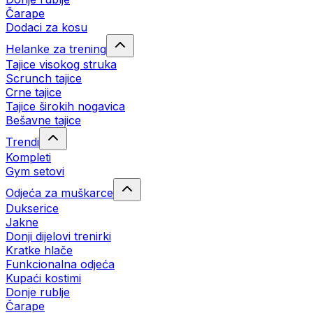
Čarape
Dodaci za kosu
Helanke za trening
Tajice visokog struka
Scrunch tajice
Crne tajice
Tajice širokih nogavica
Bešavne tajice
Trendi
Kompleti
Gym setovi
Odjeća za muškarce
Dukserice
Jakne
Donji dijelovi trenirki
Kratke hlače
Funkcionalna odjeća
Kupaći kostimi
Donje rublje
Čarape