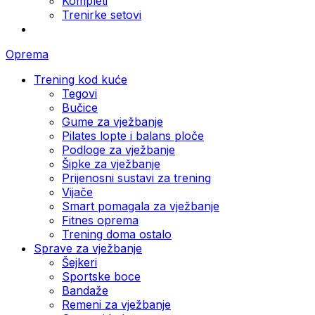
Kompleti
Trenirke setovi
Oprema
Trening kod kuće
Tegovi
Bučice
Gume za vježbanje
Pilates lopte i balans ploče
Podloge za vježbanje
Šipke za vježbanje
Prijenosni sustavi za trening
Vijače
Smart pomagala za vježbanje
Fitnes oprema
Trening doma ostalo
Sprave za vježbanje
Šejkeri
Sportske boce
Bandaže
Remeni za vježbanje