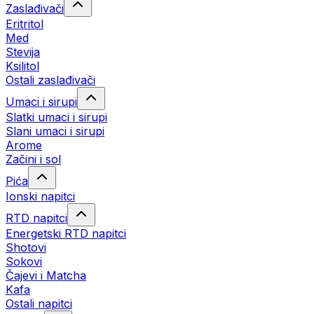
Zaslađivači
Eritritol
Med
Stevija
Ksilitol
Ostali zaslađivači
Umaci i sirupi
Slatki umaci i sirupi
Slani umaci i sirupi
Arome
Začini i sol
Pića
Ionski napitci
RTD napitci
Energetski RTD napitci
Shotovi
Sokovi
Čajevi i Matcha
Kafa
Ostali napitci