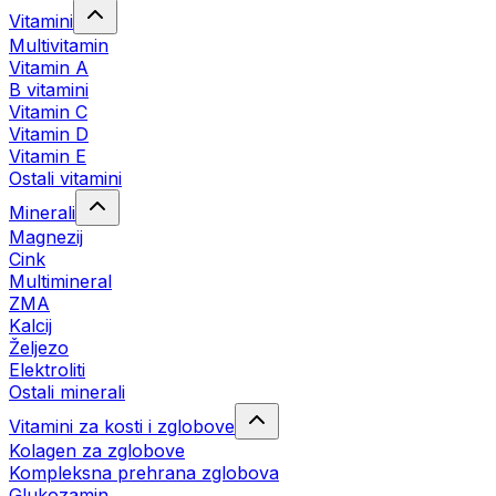
Vitamini
Multivitamin
Vitamin A
B vitamini
Vitamin C
Vitamin D
Vitamin E
Ostali vitamini
Minerali
Magnezij
Cink
Multimineral
ZMA
Kalcij
Željezo
Elektroliti
Ostali minerali
Vitamini za kosti i zglobove
Kolagen za zglobove
Kompleksna prehrana zglobova
Glukozamin