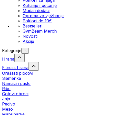
Pokloni za njega
Kuhanje i pečenje
Moda i dodaci
Oprema za vježbanje
Pokloni do 10€
Bestselleri
GymBeam Merch
Novosti
Akcije
Kategorije
Hrana
Fitness hrana
Orašasti plodovi
Sjemenke
Namazi i paste
Ribe
Gotovi obroci
Jaja
Pecivo
Meso
Mahunarke