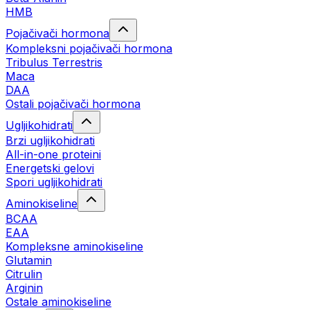
HMB
Pojačivači hormona
Kompleksni pojačivači hormona
Tribulus Terrestris
Maca
DAA
Ostali pojačivači hormona
Ugljikohidrati
Brzi ugljikohidrati
All-in-one proteini
Energetski gelovi
Spori ugljikohidrati
Aminokiseline
BCAA
EAA
Kompleksne aminokiseline
Glutamin
Citrulin
Arginin
Ostale aminokiseline