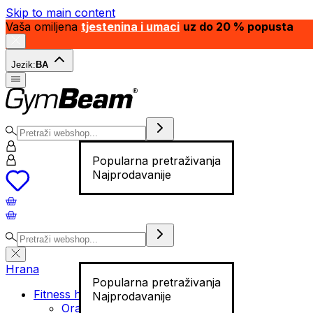
Skip to main content
Vaša omiljena
tjestenina i umaci
uz do 20 % popusta
Jezik:
BA
Popularna pretraživanja
Najprodavanije
Hrana
Popularna pretraživanja
Fitness hrana
Najprodavanije
Orašasti plodovi