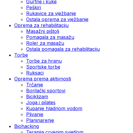
Gurtne i kuke
Peškiri
Rukavice za vježbanje
Ostala oprema za vježbanje
Oprema za rehabilitaciju
Masažni pištolj
Pomagala za masažu
Roler za masažu
Ostala pomagala za rehabilitaciju
Torbe
Torbe za hranu
Sportske torbe
Ruksaci
Oprema prema aktivnosti
Trčanje
Borilački sportovi
Biciklizam
Joga i pilates
Kupanje hladnom vodom
Plivanje
Planinarenje
Biohacking
Terapija crvenim svjetlom