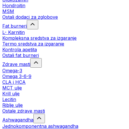
Hondroitin
MSM
Ostali dodaci za zglobove
Fat burneri
L- Karnitin
Kompleksna sredstva za izgaranje
Termo sredstva za izgaranje
Kontrola apetita
Ostali fat burneri
Zdrave masti
Omega-3
Omega 3-6-9
CLA i HCA
MCT ulje
Krill ulje
Lecitin
Riblje ulje
Ostale zdrave masti
Ashwagandha
Jednokomponentna ashwagandha