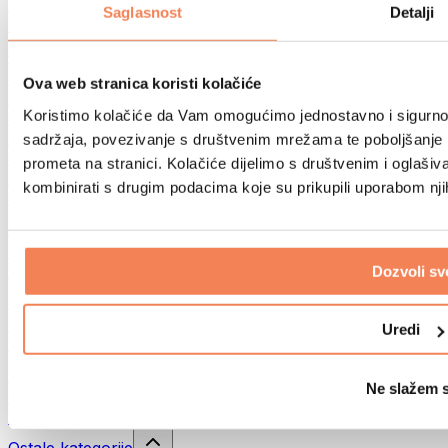
Sportske torbe
Saglasnost
Detalji
Ruksaci
Oprema prema aktivnosti
Trčanje
Ova web stranica koristi kolačiće
Borilački sportovi
Koristimo kolačiće da Vam omogućimo jednostavno i sigurno ko
Biciklizam
Joga i pilates
sadržaja, povezivanje s društvenim mrežama te poboljšanje k
Kupanje hladnom vodom
prometa na stranici. Kolačiće dijelimo s društvenim i oglaš
Plivanje
kombinirati s drugim podacima koje su prikupili uporabom nj
Planinarenje
Biohacking
Terapija crvenim svjetlom
Filteri i vrčevi za vodu
Dozvoli sv
Eko kućanstvo
Deterdženti za rublje
Uredi
Sredstva za čišćenje
Prirodna kozmetika
Ne slažem 
Gelovi za tuširanje i sapuni
Šamponi i kozmetika za kosu