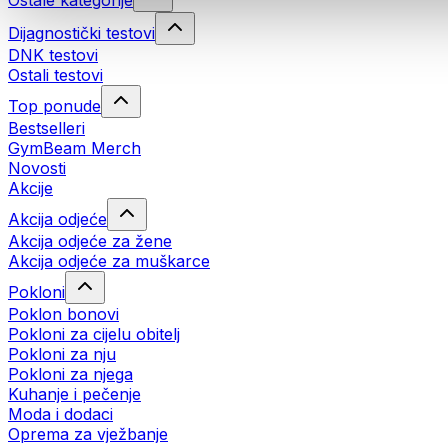
Ostale kategorije
Dijagnostički testovi
DNK testovi
Ostali testovi
Top ponude
Bestselleri
GymBeam Merch
Novosti
Akcije
Akcija odjeće
Akcija odjeće za žene
Akcija odjeće za muškarce
Pokloni
Poklon bonovi
Pokloni za cijelu obitelj
Pokloni za nju
Pokloni za njega
Kuhanje i pečenje
Moda i dodaci
Oprema za vježbanje