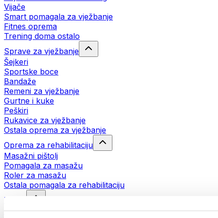
Vijače
Smart pomagala za vježbanje
Fitnes oprema
Trening doma ostalo
Sprave za vježbanje
Šejkeri
Sportske boce
Bandaže
Remeni za vježbanje
Gurtne i kuke
Peškiri
Rukavice za vježbanje
Ostala oprema za vježbanje
Oprema za rehabilitaciju
Masažni pištolj
Pomagala za masažu
Roler za masažu
Ostala pomagala za rehabilitaciju
Torbe
Torbe za hranu