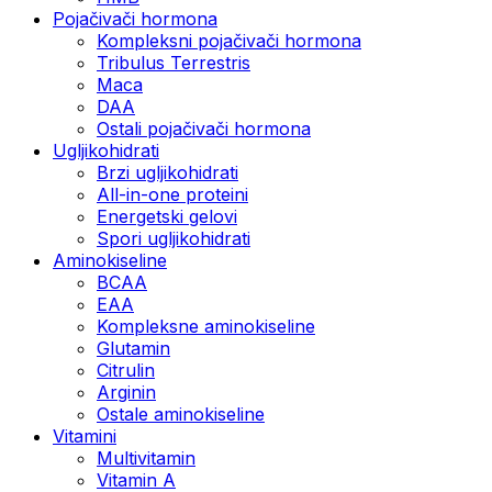
Pojačivači hormona
Kompleksni pojačivači hormona
Tribulus Terrestris
Maca
DAA
Ostali pojačivači hormona
Ugljikohidrati
Brzi ugljikohidrati
All-in-one proteini
Energetski gelovi
Spori ugljikohidrati
Aminokiseline
BCAA
EAA
Kompleksne aminokiseline
Glutamin
Citrulin
Arginin
Ostale aminokiseline
Vitamini
Multivitamin
Vitamin A