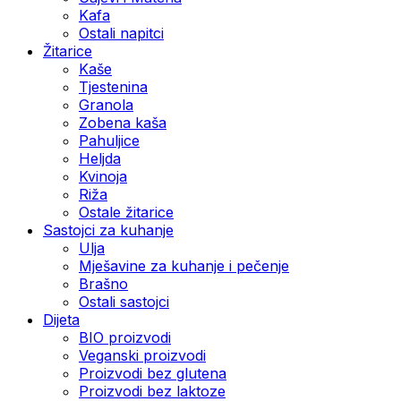
Kafa
Ostali napitci
Žitarice
Kaše
Tjestenina
Granola
Zobena kaša
Pahuljice
Heljda
Kvinoja
Riža
Ostale žitarice
Sastojci za kuhanje
Ulja
Mješavine za kuhanje i pečenje
Brašno
Ostali sastojci
Dijeta
BIO proizvodi
Veganski proizvodi
Proizvodi bez glutena
Proizvodi bez laktoze