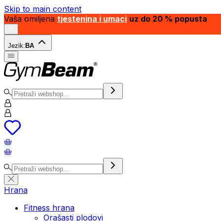
Skip to main content
Vaša omiljena
tjestenina i umaci
uz do 20 % popusta
Jezik:
BA
Hrana
Fitness hrana
Orašasti plodovi