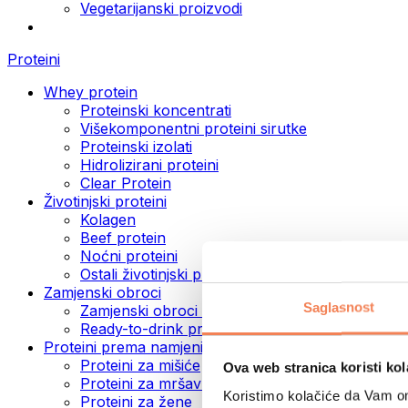
Vegetarijanski proizvodi
Proteini
Whey protein
Proteinski koncentrati
Višekomponentni proteini sirutke
Proteinski izolati
Hidrolizirani proteini
Clear Protein
Životinjski proteini
Kolagen
Beef protein
Noćni proteini
Ostali životinjski proteini
Zamjenski obroci
Saglasnost
Zamjenski obroci u prahu
Ready-to-drink proteinski napici
Proteini prema namjeni
Proteini za mišiće
Ova web stranica koristi kol
Proteini za mršavljenje
Koristimo kolačiće da Vam om
Proteini za žene