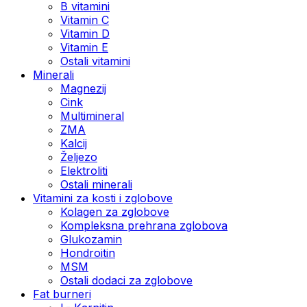
B vitamini
Vitamin C
Vitamin D
Vitamin E
Ostali vitamini
Minerali
Magnezij
Cink
Multimineral
ZMA
Kalcij
Željezo
Elektroliti
Ostali minerali
Vitamini za kosti i zglobove
Kolagen za zglobove
Kompleksna prehrana zglobova
Glukozamin
Hondroitin
MSM
Ostali dodaci za zglobove
Fat burneri