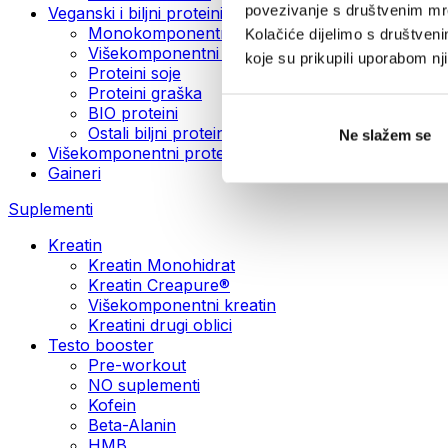
povezivanje s društvenim mre
Veganski i biljni proteini
Monokomponentni veganski proteini
Kolačiće dijelimo s društven
Višekomponentni veganski proteini
koje su prikupili uporabom n
Proteini soje
Proteini graška
BIO proteini
Ostali biljni proteini
Ne slažem se
Višekomponentni protein
Gaineri
Suplementi
Kreatin
Kreatin Monohidrat
Kreatin Creapure®
Višekomponentni kreatin
Kreatini drugi oblici
Testo booster
Pre-workout
NO suplementi
Kofein
Beta-Alanin
HMB