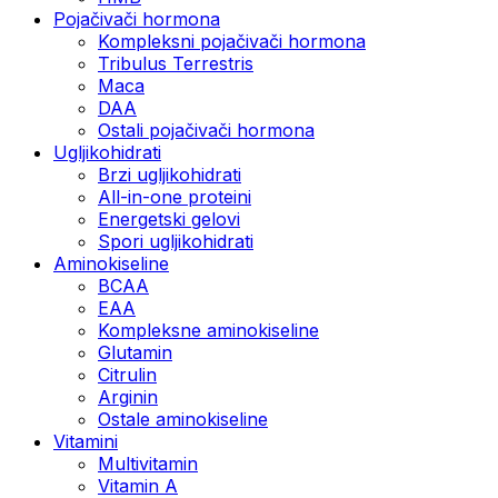
Pojačivači hormona
Kompleksni pojačivači hormona
Tribulus Terrestris
Maca
DAA
Ostali pojačivači hormona
Ugljikohidrati
Brzi ugljikohidrati
All-in-one proteini
Energetski gelovi
Spori ugljikohidrati
Aminokiseline
BCAA
EAA
Kompleksne aminokiseline
Glutamin
Citrulin
Arginin
Ostale aminokiseline
Vitamini
Multivitamin
Vitamin A