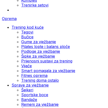
Kompleti
Trenirke setovi
Oprema
Trening kod kuće
Tegovi
Bučice
Gume za vježbanje
Pilates lopte i balans ploče
Podloge za vježbanje
Šipke za vježbanje
Prijenosni sustavi za trening
Vijače
Smart pomagala za vježbanje
Fitnes oprema
Trening doma ostalo
Sprave za vježbanje
Šejkeri
Sportske boce
Bandaže
Remeni za vježbanje