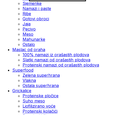
Sjemenke
Namazi i paste
Ribe
Gotovi obroci
Jaja
Pecivo
Meso
Mahunarke
Ostalo
Maslac od oraha
100% namazi iz orašastih plodova
Slatki namazi od orašastih plodova
Proteinski namazi od orašastih plodova
Superfood
Zelena superhrana
Vlakna
Ostala superhrana
Grickalice
Proteinske pločice
Suho meso
Liofilizirano voće
Proteinski kolačići