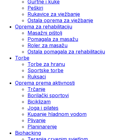
Gurtne i kuke
Peškiri
Rukavice za vježbanje
Ostala oprema za vježbanje
Oprema za rehabilitaciju
Masažni pištolj
Pomagala za masažu
Roler za masažu
Ostala pomagala za rehabilitaciju
Torbe
Torbe za hranu
Sportske torbe
Ruksaci
Oprema prema aktivnosti
Trčanje
Borilački sportovi
Biciklizam
Joga i pilates
Kupanje hladnom vodom
Plivanje
Planinarenje
Biohacking
Terapija crvenim svjetlom