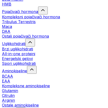
HMB
Pojačivači hormona
Kompleksni pojačivači hormona
Tribulus Terrestris
Maca
DAA
Ostali pojačivači hormona
Ugljikohidrati
Brzi ugljikohidrati
All-in-one proteini
Energetski gelovi
Spori ugljikohidrati
Aminokiseline
BCAA
EAA
Kompleksne aminokiseline
Glutamin
Citrulin
Arginin
Ostale aminokiseline