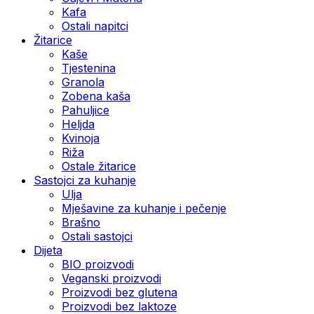
Kafa
Ostali napitci
Žitarice
Kaše
Tjestenina
Granola
Zobena kaša
Pahuljice
Heljda
Kvinoja
Riža
Ostale žitarice
Sastojci za kuhanje
Ulja
Mješavine za kuhanje i pečenje
Brašno
Ostali sastojci
Dijeta
BIO proizvodi
Veganski proizvodi
Proizvodi bez glutena
Proizvodi bez laktoze