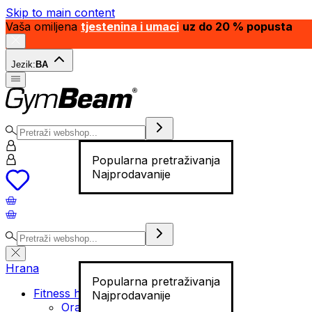
Skip to main content
Vaša omiljena
tjestenina i umaci
uz do 20 % popusta
Jezik:
BA
Popularna pretraživanja
Najprodavanije
Hrana
Popularna pretraživanja
Fitness hrana
Najprodavanije
Orašasti plodovi