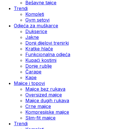
Bešavne tajice
Trendi
Kompleti
Gym setovi
Odjeća za muškarce
Dukserice
Jakne
Donji dijelovi trenirki
Kratke hlače
Funkcionalna odjeća
Kupaći kostimi
Donje rublje
Čarape
Kape
Majice i topovi
Majice bez rukava
Oversized majice
Majice dugih rukava
Crne majice
Kompresijske majice
Slim-fit majice
Trendi