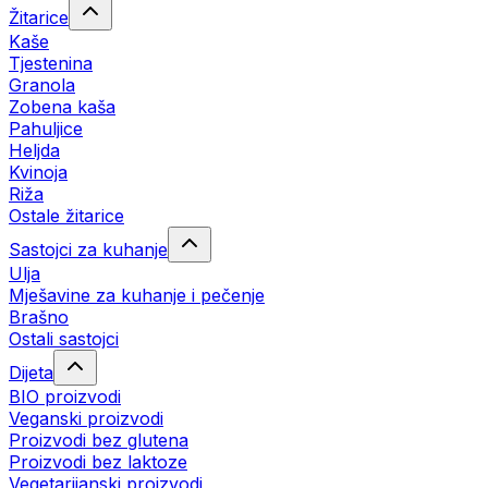
Žitarice
Kaše
Tjestenina
Granola
Zobena kaša
Pahuljice
Heljda
Kvinoja
Riža
Ostale žitarice
Sastojci za kuhanje
Ulja
Mješavine za kuhanje i pečenje
Brašno
Ostali sastojci
Dijeta
BIO proizvodi
Veganski proizvodi
Proizvodi bez glutena
Proizvodi bez laktoze
Vegetarijanski proizvodi