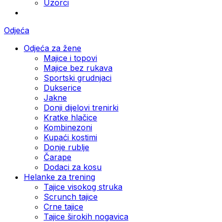
Uzorci
Odjeća
Odjeća za žene
Majice i topovi
Majice bez rukava
Sportski grudnjaci
Dukserice
Jakne
Donji dijelovi trenirki
Kratke hlačice
Kombinezoni
Kupaći kostimi
Donje rublje
Čarape
Dodaci za kosu
Helanke za trening
Tajice visokog struka
Scrunch tajice
Crne tajice
Tajice širokih nogavica