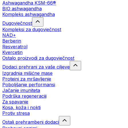
Ashwagandha KSM-66®
BIO ashwagandha
Kompleks ashwagandha
Dugovječnost
Kompleksi za dugovječnost
NAD+
Berberin
Resveratrol
Kvercetin
Ostalo proizvodi za dugovječnost
Dodaci prehrani za vaše ciljeve
Izgradnja mišićne mase
Proteini za mršavljenje
Poboljšanje performansi
Jačanje imuniteta
Podrška regeneraciji
Za spavanje
Kosa, koža i nokti
Protiv stresa
Ostali prehrambeni dodaci