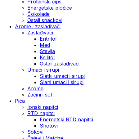
Proteinski čips
Energetske pločice
Čokolade
Ostali snackovi
Arome i zaslađivači
Zaslađivači
Eritritol
Med
Stevija
Ksilitol
Ostali zaslađivači
Umaci i sirupi
Slatki umaci i sirupi
Slani umaci i sirupi
Arome
Začini i sol
Pića
Ionski napitci
RTD napitci
Energetski RTD napitci
Shotovi
Sokovi
Čajevi i Matcha