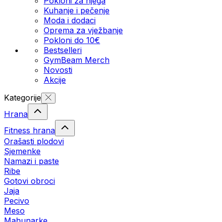
Pokloni za njega
Kuhanje i pečenje
Moda i dodaci
Oprema za vježbanje
Pokloni do 10€
Bestselleri
GymBeam Merch
Novosti
Akcije
Kategorije
Hrana
Fitness hrana
Orašasti plodovi
Sjemenke
Namazi i paste
Ribe
Gotovi obroci
Jaja
Pecivo
Meso
Mahunarke