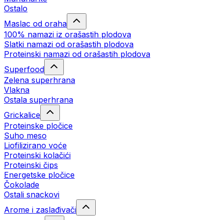
Ostalo
Maslac od oraha
100% namazi iz orašastih plodova
Slatki namazi od orašastih plodova
Proteinski namazi od orašastih plodova
Superfood
Zelena superhrana
Vlakna
Ostala superhrana
Grickalice
Proteinske pločice
Suho meso
Liofilizirano voće
Proteinski kolačići
Proteinski čips
Energetske pločice
Čokolade
Ostali snackovi
Arome i zaslađivači