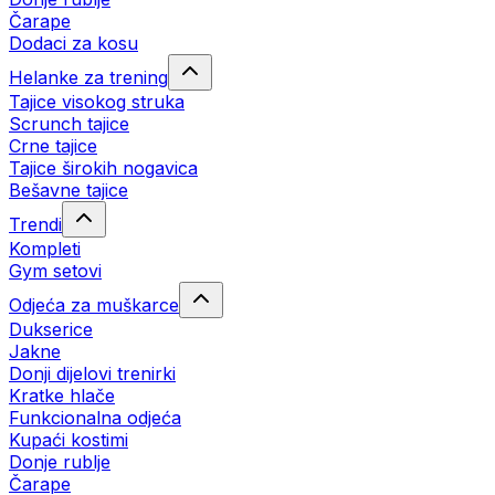
Čarape
Dodaci za kosu
Helanke za trening
Tajice visokog struka
Scrunch tajice
Crne tajice
Tajice širokih nogavica
Bešavne tajice
Trendi
Kompleti
Gym setovi
Odjeća za muškarce
Dukserice
Jakne
Donji dijelovi trenirki
Kratke hlače
Funkcionalna odjeća
Kupaći kostimi
Donje rublje
Čarape