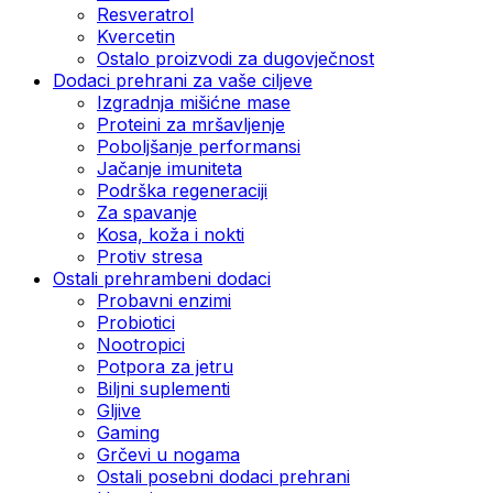
Resveratrol
Kvercetin
Ostalo proizvodi za dugovječnost
Dodaci prehrani za vaše ciljeve
Izgradnja mišićne mase
Proteini za mršavljenje
Poboljšanje performansi
Jačanje imuniteta
Podrška regeneraciji
Za spavanje
Kosa, koža i nokti
Protiv stresa
Ostali prehrambeni dodaci
Probavni enzimi
Probiotici
Nootropici
Potpora za jetru
Biljni suplementi
Gljive
Gaming
Grčevi u nogama
Ostali posebni dodaci prehrani