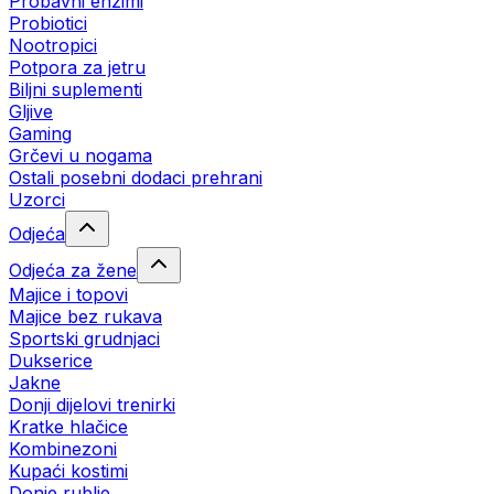
Probavni enzimi
Probiotici
Nootropici
Potpora za jetru
Biljni suplementi
Gljive
Gaming
Grčevi u nogama
Ostali posebni dodaci prehrani
Uzorci
Odjeća
Odjeća za žene
Majice i topovi
Majice bez rukava
Sportski grudnjaci
Dukserice
Jakne
Donji dijelovi trenirki
Kratke hlačice
Kombinezoni
Kupaći kostimi
Donje rublje