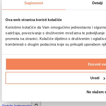
Sportske torbe
Saglasnost
Detalji
Ruksaci
Oprema prema aktivnosti
Trčanje
Ova web stranica koristi kolačiće
Borilački sportovi
Koristimo kolačiće da Vam omogućimo jednostavno i sigurno ko
Biciklizam
Joga i pilates
sadržaja, povezivanje s društvenim mrežama te poboljšanje k
Kupanje hladnom vodom
prometa na stranici. Kolačiće dijelimo s društvenim i oglaš
Plivanje
kombinirati s drugim podacima koje su prikupili uporabom nj
Planinarenje
Biohacking
Terapija crvenim svjetlom
Filteri i vrčevi za vodu
Dozvoli sv
Eko kućanstvo
Deterdženti za rublje
Uredi
Sredstva za čišćenje
Prirodna kozmetika
Ne slažem 
Gelovi za tuširanje i sapuni
Šamponi i kozmetika za kosu