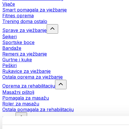
Vijače
Smart pomagala za vježbanje
Fitnes oprema
Trening doma ostalo
Sprave za vježbanje
Šejkeri
Sportske boce
Bandaže
Remeni za vježbanje
Gurtne i kuke
Peškiri
Rukavice za vježbanje
Ostala oprema za vježbanje
Oprema za rehabilitaciju
Masažni pištolj
Pomagala za masažu
Roler za masažu
Ostala pomagala za rehabilitaciju
Torbe
Torbe za hranu