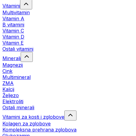
Vitamini
Multivitamin
Vitamin A
B vitamini
Vitamin C
Vitamin D
Vitamin E
Ostali vitamini
Minerali
Magnezij
Cink
Multimineral
ZMA
Kalcij
Željezo
Elektroliti
Ostali minerali
Vitamini za kosti i zglobove
Kolagen za zglobove
Kompleksna prehrana zglobova
Glukozamin