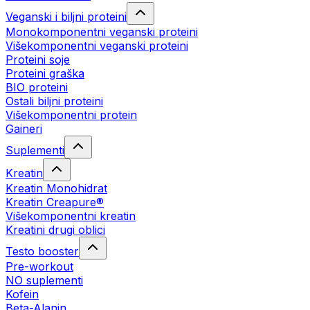
Veganski i biljni proteini
Monokomponentni veganski proteini
Višekomponentni veganski proteini
Proteini soje
Proteini graška
BIO proteini
Ostali biljni proteini
Višekomponentni protein
Gaineri
Suplementi
Kreatin
Kreatin Monohidrat
Kreatin Creapure®
Višekomponentni kreatin
Kreatini drugi oblici
Testo booster
Pre-workout
NO suplementi
Kofein
Beta-Alanin