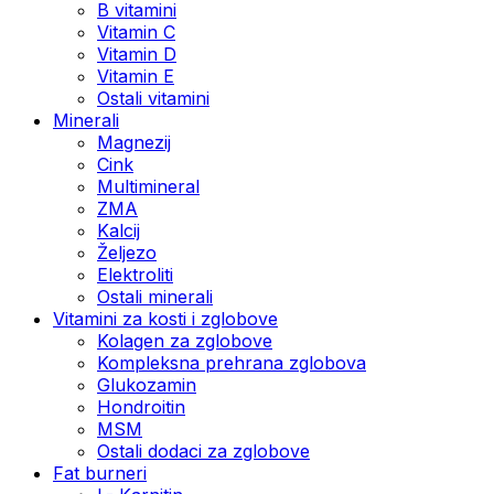
B vitamini
Vitamin C
Vitamin D
Vitamin E
Ostali vitamini
Minerali
Magnezij
Cink
Multimineral
ZMA
Kalcij
Željezo
Elektroliti
Ostali minerali
Vitamini za kosti i zglobove
Kolagen za zglobove
Kompleksna prehrana zglobova
Glukozamin
Hondroitin
MSM
Ostali dodaci za zglobove
Fat burneri