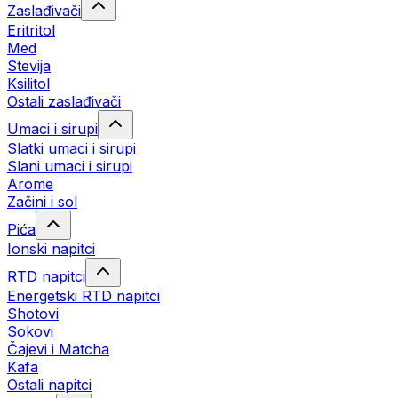
Zaslađivači
Eritritol
Med
Stevija
Ksilitol
Ostali zaslađivači
Umaci i sirupi
Slatki umaci i sirupi
Slani umaci i sirupi
Arome
Začini i sol
Pića
Ionski napitci
RTD napitci
Energetski RTD napitci
Shotovi
Sokovi
Čajevi i Matcha
Kafa
Ostali napitci