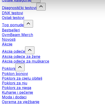
Ostale kategorije
Dijagnostički testovi
DNK testovi
Ostali testovi
Top ponude
Bestselleri
GymBeam Merch
Novosti
Akcije
Akcija odjeće
Akcija odjeće za žene
Akcija odjeće za muškarce
Pokloni
Poklon bonovi
Pokloni za cijelu obitelj
Pokloni za nju
Pokloni za njega
Kuhanje i pečenje
Moda i dodaci
Oprema za vježbanje