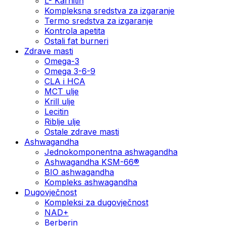
L- Karnitin
Kompleksna sredstva za izgaranje
Termo sredstva za izgaranje
Kontrola apetita
Ostali fat burneri
Zdrave masti
Omega-3
Omega 3-6-9
CLA i HCA
MCT ulje
Krill ulje
Lecitin
Riblje ulje
Ostale zdrave masti
Ashwagandha
Jednokomponentna ashwagandha
Ashwagandha KSM-66®
BIO ashwagandha
Kompleks ashwagandha
Dugovječnost
Kompleksi za dugovječnost
NAD+
Berberin