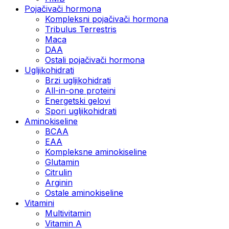
Pojačivači hormona
Kompleksni pojačivači hormona
Tribulus Terrestris
Maca
DAA
Ostali pojačivači hormona
Ugljikohidrati
Brzi ugljikohidrati
All-in-one proteini
Energetski gelovi
Spori ugljikohidrati
Aminokiseline
BCAA
EAA
Kompleksne aminokiseline
Glutamin
Citrulin
Arginin
Ostale aminokiseline
Vitamini
Multivitamin
Vitamin A