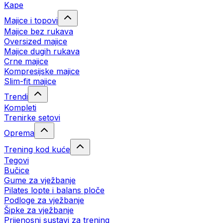
Kape
Majice i topovi
Majice bez rukava
Oversized majice
Majice dugih rukava
Crne majice
Kompresijske majice
Slim-fit majice
Trendi
Kompleti
Trenirke setovi
Oprema
Trening kod kuće
Tegovi
Bučice
Gume za vježbanje
Pilates lopte i balans ploče
Podloge za vježbanje
Šipke za vježbanje
Prijenosni sustavi za trening