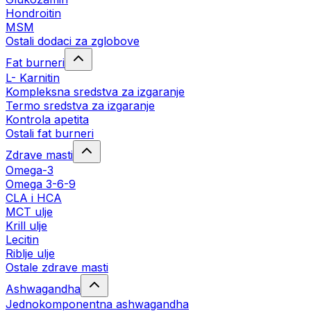
Hondroitin
MSM
Ostali dodaci za zglobove
Fat burneri
L- Karnitin
Kompleksna sredstva za izgaranje
Termo sredstva za izgaranje
Kontrola apetita
Ostali fat burneri
Zdrave masti
Omega-3
Omega 3-6-9
CLA i HCA
MCT ulje
Krill ulje
Lecitin
Riblje ulje
Ostale zdrave masti
Ashwagandha
Jednokomponentna ashwagandha