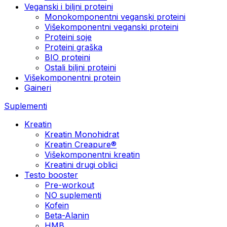
Veganski i biljni proteini
Monokomponentni veganski proteini
Višekomponentni veganski proteini
Proteini soje
Proteini graška
BIO proteini
Ostali biljni proteini
Višekomponentni protein
Gaineri
Suplementi
Kreatin
Kreatin Monohidrat
Kreatin Creapure®
Višekomponentni kreatin
Kreatini drugi oblici
Testo booster
Pre-workout
NO suplementi
Kofein
Beta-Alanin
HMB